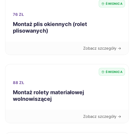
Jastrzębie-Zdrój
ŚWIDNICA
287 zł
76 ZŁ
Skierniewice
287 zł
Montaż plis okiennych (rolet
plisowanych)
Słupsk
287 zł
Zobacz szczegóły →
Tarnowskie Góry
287 zł
Bolesławiec
288 zł
ŚWIDNICA
TWÓJ REGION
88 ZŁ
Bełchatów
289 zł
Montaż rolety materiałowej
wolnowiszącej
Ciechanów
289 zł
Zobacz szczegóły →
Kielce
289 zł