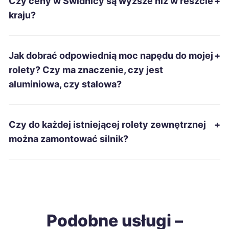
Czy ceny w Świdnicy są wyższe niż w reszcie
+
Piekary Śląskie
275 zł
kraju?
Radomsko
275 zł
Jak dobrać odpowiednią moc napędu do mojej
+
Zduńska Wola
275 zł
rolety? Czy ma znaczenie, czy jest
aluminiowa, czy stalowa?
Jarosław
276 zł
Nysa
276 zł
Czy do każdej istniejącej rolety zewnętrznej
+
można zamontować silnik?
Biała Podlaska
277 zł
Ełk
277 zł
Dębica
278 zł
Podobne usługi –