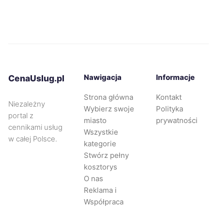
Leszno
294 zł
Świdnica
294 zł
TWOJE MIASTO
Siemianowice Śląskie
294 zł
Nawigacja
Informacje
CenaUslug.pl
Piotrków Trybunalski
295 zł
Strona główna
Kontakt
Niezależny
Wybierz swoje
Polityka
portal z
Jaworzno
296 zł
miasto
prywatności
cennikami usług
Wszystkie
w całej Polsce.
Mysłowice
296 zł
kategorie
Stwórz pełny
kosztorys
Oleśnica
296 zł
TWÓJ REGION
O nas
Reklama i
Zabrze
297 zł
Współpraca