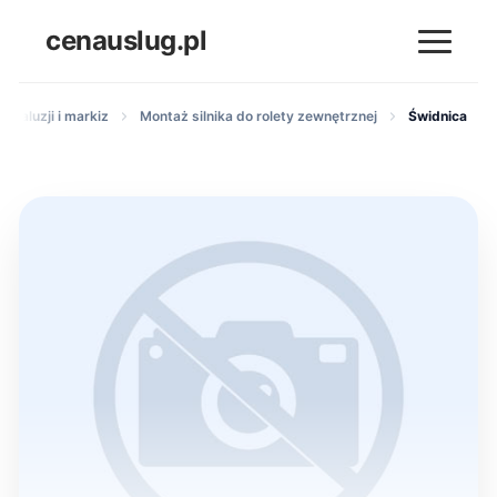
cenauslug.pl
, żaluzji i markiz
Montaż silnika do rolety zewnętrznej
Świdnica