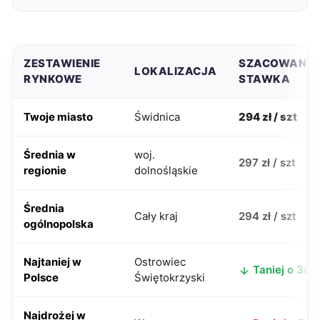
ZESTAWIENIE
SZACOWANA
LOKALIZACJA
RYNKOWE
STAWKA
Twoje miasto
Świdnica
294 zł / szt
Średnia w
woj.
297 zł / szt
regionie
dolnośląskie
Średnia
Cały kraj
294 zł / szt
ogólnopolska
Najtaniej w
Ostrowiec
Taniej o 38 z
Polsce
Świętokrzyski
Najdrożej w