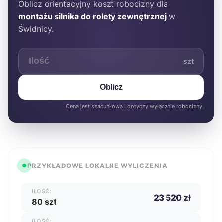
Oblicz orientacyjny koszt robocizny dla
montażu silnika do rolety zewnętrznej
w
Świdnicy.
szt
Oblicz
Cena jest szacunkowa i dotyczy wyłącznie robocizny.
PRZYKŁADOWE LOKALNE WYLICZENIA
ILOŚĆ:
23 520 zł
80 szt
ILOŚĆ: