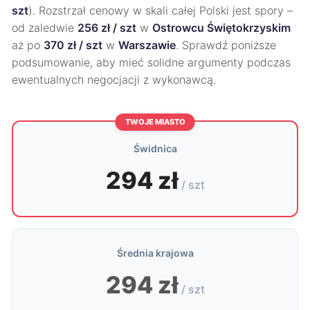
szt
). Rozstrzał cenowy w skali całej Polski jest spory –
od zaledwie
256 zł / szt
w
Ostrowcu Świętokrzyskim
aż po
370 zł / szt
w
Warszawie
. Sprawdź poniższe
podsumowanie, aby mieć solidne argumenty podczas
ewentualnych negocjacji z wykonawcą.
TWOJE MIASTO
Świdnica
294 zł
/ szt
Średnia krajowa
294 zł
/ szt