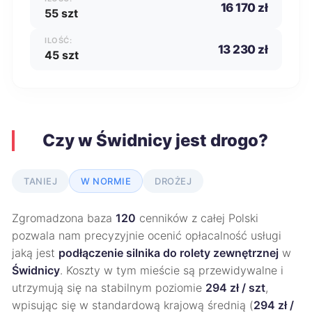
16 170 zł
55 szt
ILOŚĆ:
13 230 zł
45 szt
Czy w Świdnicy jest drogo?
TANIEJ
W NORMIE
DROŻEJ
Zgromadzona baza
120
cenników z całej Polski
pozwala nam precyzyjnie ocenić opłacalność usługi
jaką jest
podłączenie silnika do rolety zewnętrznej
w
Świdnicy
. Koszty w tym mieście są przewidywalne i
utrzymują się na stabilnym poziomie
294 zł / szt
,
wpisując się w standardową krajową średnią (
294 zł /