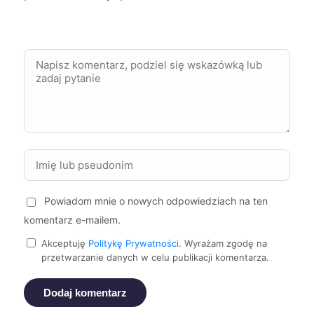
Mielec
292 zł
Pabianice
292 zł
Stargard
292 zł
Suwałki
292 zł
Koszalin
293 zł
Powiadom mnie o nowych odpowiedziach na ten
Żory
293 zł
komentarz e-mailem.
Akceptuję
Politykę Prywatności
. Wyrażam zgodę na
Częstochowa
294 zł
przetwarzanie danych w celu publikacji komentarza.
Głogów
294 zł
TWÓJ REGION
Dodaj komentarz