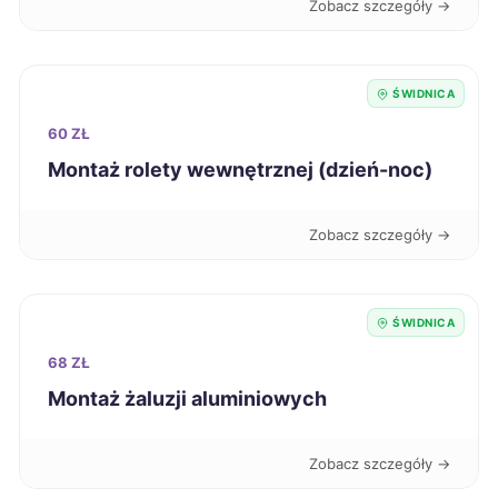
Zobacz szczegóły →
Ostrów Wielkopolski
280 zł
Stalowa Wola
281 zł
ŚWIDNICA
60 ZŁ
Grudziądz
282 zł
Montaż rolety wewnętrznej (dzień-noc)
Żyrardów
282 zł
Zobacz szczegóły →
Wałbrzych
283 zł
TWÓJ REGION
ŚWIDNICA
Szczecinek
284 zł
68 ZŁ
Włocławek
284 zł
Montaż żaluzji aluminiowych
Knurów
284 zł
Zobacz szczegóły →