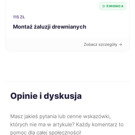
Racibórz
289 zł
ŚWIDNICA
115 ZŁ
Łódź
290 zł
Montaż żaluzji drewnianych
Świętochłowice
290 zł
Zobacz szczegóły →
Bytom
291 zł
Chorzów
291 zł
Jelenia Góra
291 zł
TWÓJ REGION
Opinie i dyskusja
Chojnice
292 zł
Masz jakieś pytania lub cenne wskazówki,
Gniezno
292 zł
których nie ma w artykule? Każdy komentarz to
pomoc dla całej społeczności!