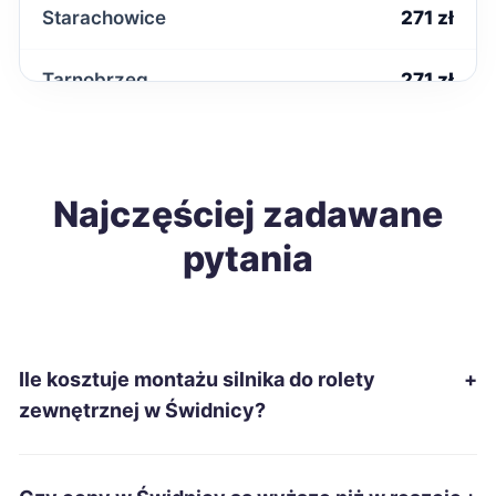
Starachowice
271 zł
Tarnobrzeg
271 zł
Kwidzyn
272 zł
Wodzisław Śląski
Najczęściej zadawane
272 zł
pytania
Kędzierzyn-Koźle
273 zł
Kutno
273 zł
Ile kosztuje montażu silnika do rolety
+
Malbork
273 zł
zewnętrznej w Świdnicy?
Konin
275 zł