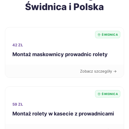
Świdnica i Polska
Krosno
278 zł
Starogard Gdański
278 zł
ŚWIDNICA
Zamość
278 zł
42 ZŁ
Oświęcim
279 zł
Montaż maskownicy prowadnic rolety
Piła
279 zł
Zobacz szczegóły →
Żary
279 zł
ŚWIDNICA
Będzin
279 zł
59 ZŁ
Montaż rolety w kasecie z prowadnicami
Szczecin
280 zł