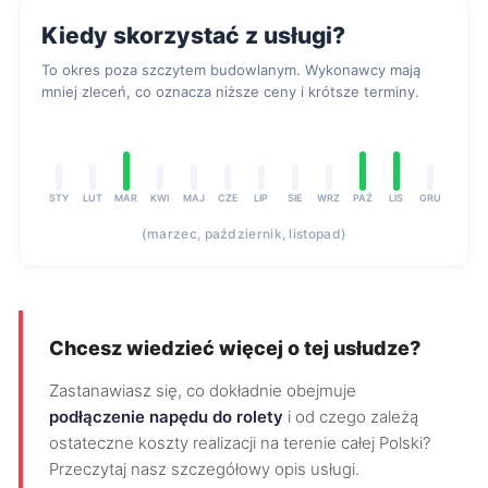
Kiedy skorzystać z usługi?
To okres poza szczytem budowlanym. Wykonawcy mają
mniej zleceń, co oznacza niższe ceny i krótsze terminy.
STY
LUT
MAR
KWI
MAJ
CZE
LIP
SIE
WRZ
PAŹ
LIS
GRU
(marzec, październik, listopad)
Chcesz wiedzieć więcej o tej usłudze?
Zastanawiasz się, co dokładnie obejmuje
podłączenie napędu do rolety
i od czego zależą
ostateczne koszty realizacji na terenie całej Polski?
Przeczytaj nasz szczegółowy opis usługi.