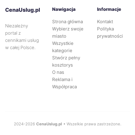
Nawigacja
Informacje
CenaUslug.pl
Kalisz
113 zł
Strona główna
Kontakt
Niezależny
Wybierz swoje
Polityka
Chorzów
113 zł
TWÓJ REGION
portal z
miasto
prywatności
cennikami usług
Wszystkie
Suwałki
113 zł
w całej Polsce.
kategorie
Stwórz pełny
Oleśnica
113 zł
kosztorys
O nas
Reklama i
Malbork
113 zł
Współpraca
Żary
113 zł
Koszalin
114 zł
2024-2026
CenaUslug.pl
• Wszelkie prawa zastrzeżone.
Zabrze
114 zł
TWÓJ REGION