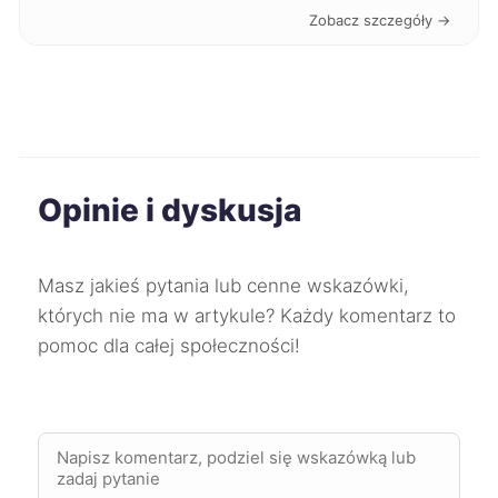
Zobacz szczegóły →
Pabianice
111 zł
Chojnice
111 zł
Kędzierzyn-Koźle
111 zł
Opinie i dyskusja
Krosno
111 zł
Masz jakieś pytania lub cenne wskazówki,
Przemyśl
111 zł
których nie ma w artykule? Każdy komentarz to
pomoc dla całej społeczności!
Częstochowa
112 zł
TWÓJ REGION
Ełk
112 zł
Mysłowice
112 zł
TWÓJ REGION