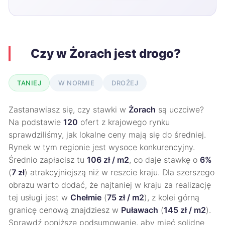
Czy w Żorach jest drogo?
TANIEJ
W NORMIE
DROŻEJ
Zastanawiasz się, czy stawki w
Żorach
są uczciwe?
Na podstawie
120
ofert z krajowego rynku
sprawdziliśmy, jak lokalne ceny mają się do średniej.
Rynek w tym regionie jest wysoce konkurencyjny.
Średnio zapłacisz tu
106 zł / m2
, co daje stawkę o
6%
(
7 zł
) atrakcyjniejszą niż w reszcie kraju. Dla szerszego
obrazu warto dodać, że najtaniej w kraju za realizację
tej usługi jest w
Chełmie
(
75 zł / m2
), z kolei górną
granicę cenową znajdziesz w
Puławach
(
145 zł / m2
).
Sprawdź poniższe podsumowanie, aby mieć solidne