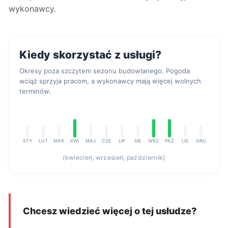
wykonawcy.
Kiedy skorzystać z usługi?
Okresy poza szczytem sezonu budowlanego. Pogoda
wciąż sprzyja pracom, a wykonawcy mają więcej wolnych
terminów.
STY
LUT
MAR
KWI
MAJ
CZE
LIP
SIE
WRZ
PAŹ
LIS
GRU
(kwiecień, wrzesień, październik)
Chcesz wiedzieć więcej o tej usłudze?