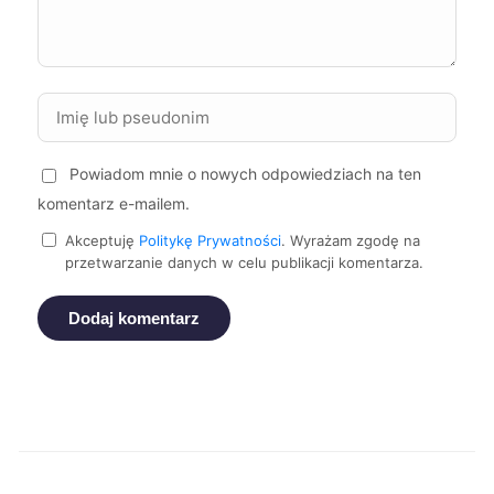
Mikołów
112 zł
TWÓJ REGION
Zgierz
112 zł
Starogard Gdański
112 zł
Powiadom mnie o nowych odpowiedziach na ten
komentarz e-mailem.
Oświęcim
112 zł
Akceptuję
Politykę Prywatności
. Wyrażam zgodę na
przetwarzanie danych w celu publikacji komentarza.
Piekary Śląskie
112 zł
TWÓJ REGION
Dodaj komentarz
Dębica
112 zł
Nowa Sól
112 zł
Sieradz
112 zł