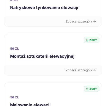
Natryskowe tynkowanie elewacji
Zduńska Wola
108 zł
Zobacz szczegóły →
Dąbrowa Górnicza
109 zł
TWÓJ REGION
Ruda Śląska
109 zł
TWÓJ REGION
ŻORY
56 ZŁ
Piotrków Trybunalski
109 zł
Montaż sztukaterii elewacyjnej
Skierniewice
109 zł
Zobacz szczegóły →
Świdnica
109 zł
Stalowa Wola
109 zł
ŻORY
56 ZŁ
Płock
110 zł
Malowanie elewacji