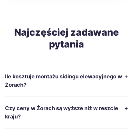
Słupsk
104 zł
Wałbrzych
Najczęściej zadawane
104 zł
pytania
Tomaszów Mazowiecki
104 zł
Sanok
104 zł
Ile kosztuje montażu sidingu elewacyjnego w
+
Włocławek
105 zł
Żorach?
Jastrzębie-Zdrój
105 zł
TWÓJ REGION
Czy ceny w Żorach są wyższe niż w reszcie
+
Łomża
105 zł
kraju?
Leszno
106 zł