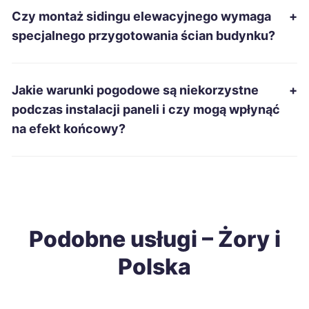
Czy montaż sidingu elewacyjnego wymaga
+
Żory
106 zł
TWOJE MIASTO
specjalnego przygotowania ścian budynku?
Głogów
106 zł
Jakie warunki pogodowe są niekorzystne
+
Siemianowice Śląskie
106 zł
podczas instalacji paneli i czy mogą wpłynąć
TWÓJ REGION
na efekt końcowy?
Mielec
106 zł
Ostrołęka
106 zł
Racibórz
106 zł
TWÓJ REGION
Podobne usługi – Żory i
Polska
Radomsko
106 zł
Jarosław
106 zł