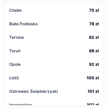
Chełm
75 zł
Biała Podlaska
78 zł
Tarnów
82 zł
Toruń
88 zł
Opole
92 zł
Łódź
100 zł
Ostrowiec Świętokrzyski
101 zł
Inowrocław
102 zł