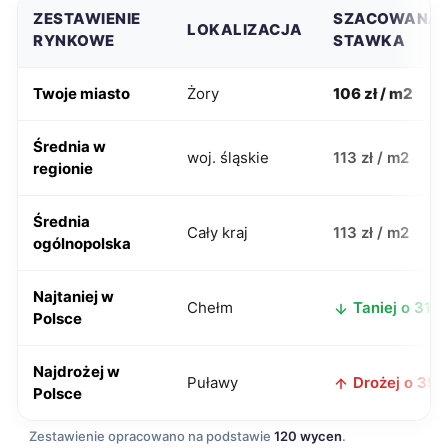
ZESTAWIENIE
SZACOWANA
LOKALIZACJA
RYNKOWE
STAWKA
Twoje miasto
Żory
106 zł / m2
Średnia w
woj. śląskie
113 zł / m2
regionie
Średnia
Cały kraj
113 zł / m2
ogólnopolska
Najtaniej w
Chełm
Taniej o 31 zł
Polsce
Najdrożej w
Puławy
Drożej o 39 z
Polsce
Zestawienie opracowano na podstawie
120 wycen
.