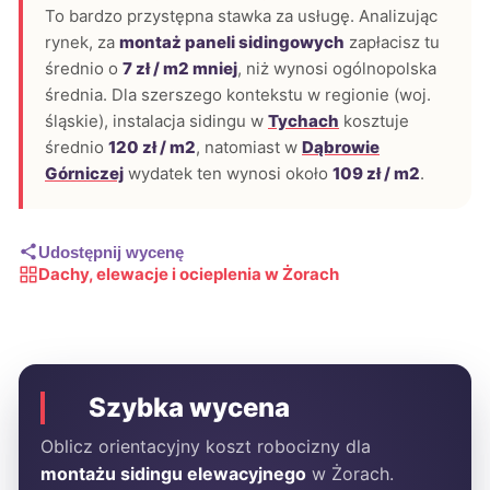
To bardzo przystępna stawka za usługę. Analizując
rynek, za
montaż paneli sidingowych
zapłacisz tu
średnio o
7 zł / m2 mniej
, niż wynosi ogólnopolska
średnia. Dla szerszego kontekstu w regionie (woj.
śląskie), instalacja sidingu w
Tychach
kosztuje
średnio
120 zł / m2
, natomiast w
Dąbrowie
Górniczej
wydatek ten wynosi około
109 zł / m2
.
Udostępnij wycenę
Dachy, elewacje i ocieplenia w Żorach
Szybka wycena
Oblicz orientacyjny koszt robocizny dla
montażu sidingu elewacyjnego
w Żorach.