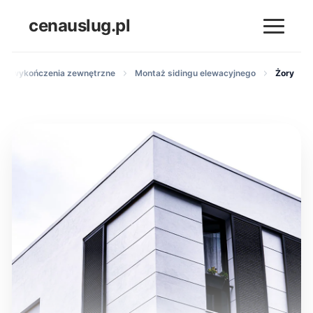
cenauslug.pl
ki i wykończenia zewnętrzne
Montaż sidingu elewacyjnego
Żory