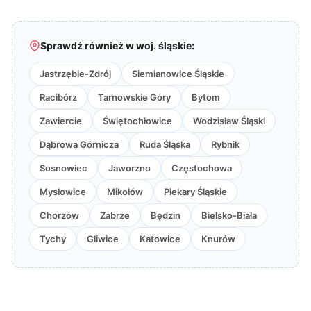
Sprawdź również w woj. śląskie:
Jastrzębie-Zdrój
Siemianowice Śląskie
Racibórz
Tarnowskie Góry
Bytom
Zawiercie
Świętochłowice
Wodzisław Śląski
Dąbrowa Górnicza
Ruda Śląska
Rybnik
Sosnowiec
Jaworzno
Częstochowa
Mysłowice
Mikołów
Piekary Śląskie
Chorzów
Zabrze
Będzin
Bielsko-Biała
Tychy
Gliwice
Katowice
Knurów