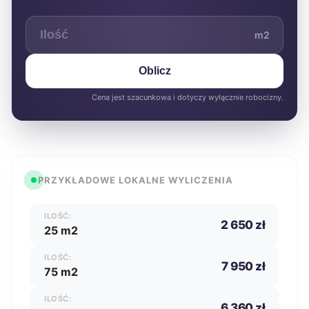
m2
Oblicz
Cena jest szacunkowa i dotyczy wyłącznie robocizny.
PRZYKŁADOWE LOKALNE WYLICZENIA
ILOŚĆ:
2 650 zł
25 m2
ILOŚĆ:
7 950 zł
75 m2
ILOŚĆ:
6 360 zł