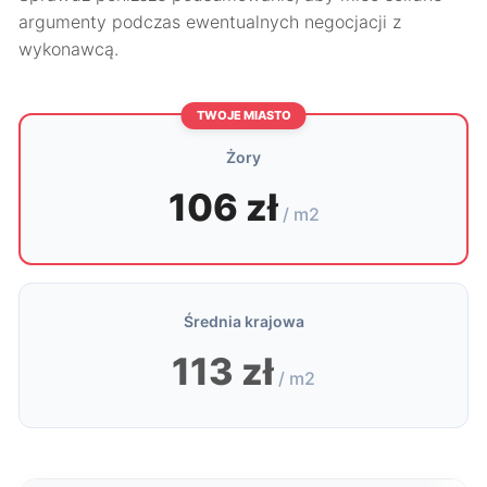
argumenty podczas ewentualnych negocjacji z
wykonawcą.
TWOJE MIASTO
Żory
106 zł
/ m2
Średnia krajowa
113 zł
/ m2