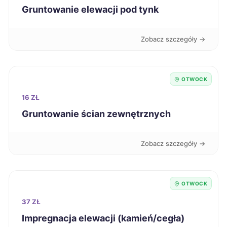
Gruntowanie elewacji pod tynk
Tarnowskie Góry
107 zł
Zobacz szczegóły →
Piła
107 zł
Tczew
107 zł
OTWOCK
16 ZŁ
Stargard
107 zł
Gruntowanie ścian zewnętrznych
Bytom
107 zł
Zobacz szczegóły →
Ciechanów
107 zł
TWÓJ REGION
OTWOCK
Zawiercie
107 zł
37 ZŁ
Impregnacja elewacji (kamień/cegła)
Legnica
108 zł