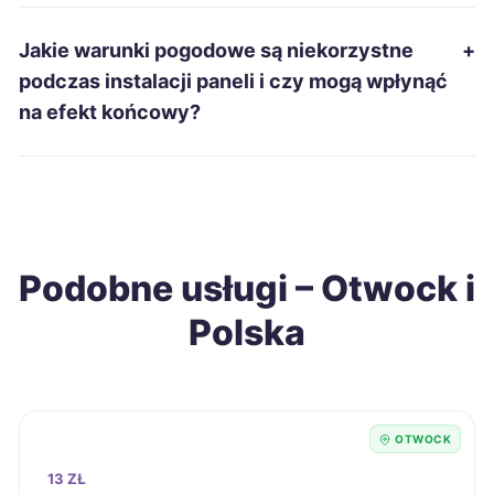
Siemianowice Śląskie
106 zł
Jakie warunki pogodowe są niekorzystne
+
podczas instalacji paneli i czy mogą wpłynąć
Mielec
106 zł
na efekt końcowy?
Ostrołęka
106 zł
TWÓJ REGION
Racibórz
106 zł
Podobne usługi – Otwock i
Radomsko
106 zł
Polska
Jarosław
106 zł
Tarnobrzeg
106 zł
OTWOCK
Starachowice
106 zł
13 ZŁ