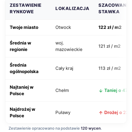
ZESTAWIENIE
SZACOWANA
LOKALIZACJA
RYNKOWE
STAWKA
Twoje miasto
Otwock
122 zł / m2
Średnia w
woj.
121 zł / m2
regionie
mazowieckie
Średnia
Cały kraj
113 zł / m2
ogólnopolska
Najtaniej w
Chełm
Taniej o 47 z
Polsce
Najdrożej w
Puławy
Drożej o 23 z
Polsce
Zestawienie opracowano na podstawie
120 wycen
.