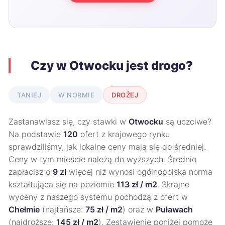
Czy w Otwocku jest drogo?
TANIEJ
W NORMIE
DROŻEJ
Zastanawiasz się, czy stawki w
Otwocku
są uczciwe?
Na podstawie
120
ofert z krajowego rynku
sprawdziliśmy, jak lokalne ceny mają się do średniej.
Ceny w tym mieście należą do wyższych. Średnio
zapłacisz o
9 zł
więcej niż wynosi ogólnopolska norma
kształtująca się na poziomie
113 zł / m2
. Skrajne
wyceny z naszego systemu pochodzą z ofert w
Chełmie
(najtańsze:
75 zł / m2
) oraz w
Puławach
(najdroższe:
145 zł / m2
). Zestawienie poniżej pomoże