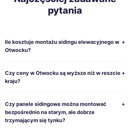
pytania
Tomaszów Mazowiecki
104 zł
Sanok
104 zł
Ile kosztuje montażu sidingu elewacyjnego w
+
Włocławek
105 zł
Otwocku?
Jastrzębie-Zdrój
105 zł
Czy ceny w Otwocku są wyższe niż w reszcie
+
Łomża
105 zł
kraju?
Leszno
106 zł
Czy panele sidingowe można montować
+
Żory
106 zł
bezpośrednio na starym, ale dobrze
trzymającym się tynku?
Głogów
106 zł