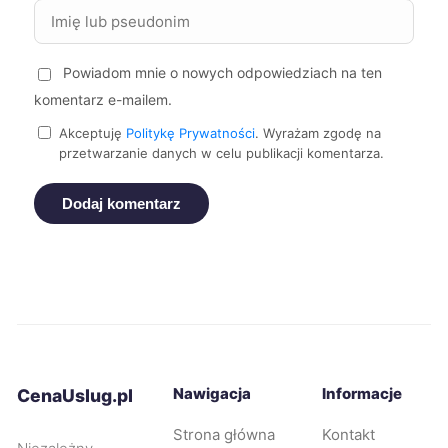
Starogard Gdański
112 zł
Powiadom mnie o nowych odpowiedziach na ten
Oświęcim
112 zł
komentarz e-mailem.
Akceptuję
Politykę Prywatności
. Wyrażam zgodę na
Piekary Śląskie
112 zł
przetwarzanie danych w celu publikacji komentarza.
Dodaj komentarz
Dębica
112 zł
Nowa Sól
112 zł
Sieradz
112 zł
Kalisz
113 zł
Nawigacja
Informacje
CenaUslug.pl
Chorzów
113 zł
Strona główna
Kontakt