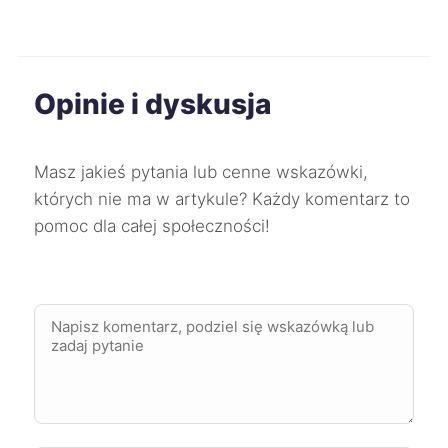
Kędzierzyn-Koźle
111 zł
Opinie i dyskusja
Krosno
111 zł
Przemyśl
111 zł
Masz jakieś pytania lub cenne wskazówki,
których nie ma w artykule? Każdy komentarz to
Częstochowa
112 zł
pomoc dla całej społeczności!
Ełk
112 zł
Mysłowice
112 zł
Mikołów
112 zł
Zgierz
112 zł