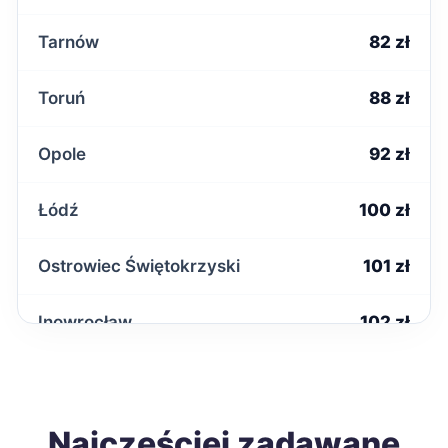
Tarnów
82 zł
Toruń
88 zł
Opole
92 zł
Łódź
100 zł
Ostrowiec Świętokrzyski
101 zł
Inowrocław
102 zł
Słupsk
104 zł
Wałbrzych
Najczęściej zadawane
104 zł