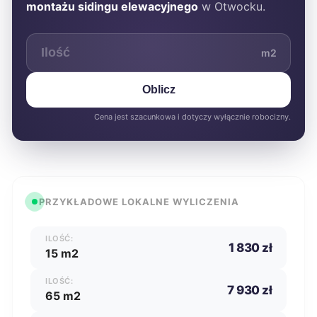
montażu sidingu elewacyjnego
w Otwocku.
m2
Oblicz
Cena jest szacunkowa i dotyczy wyłącznie robocizny.
PRZYKŁADOWE LOKALNE WYLICZENIA
ILOŚĆ:
1 830 zł
15 m2
ILOŚĆ:
7 930 zł
65 m2