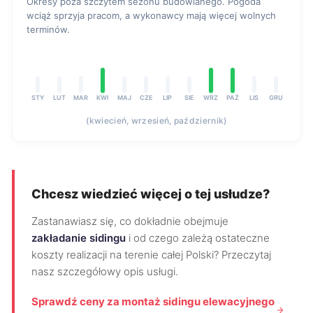
Okresy poza szczytem sezonu budowlanego. Pogoda
wciąż sprzyja pracom, a wykonawcy mają więcej wolnych
terminów.
STY
LUT
MAR
KWI
MAJ
CZE
LIP
SIE
WRZ
PAŹ
LIS
GRU
(kwiecień, wrzesień, październik)
Chcesz wiedzieć więcej o tej usłudze?
Zastanawiasz się, co dokładnie obejmuje
zakładanie sidingu
i od czego zależą ostateczne
koszty realizacji na terenie całej Polski? Przeczytaj
nasz szczegółowy opis usługi.
Sprawdź ceny za montaż sidingu elewacyjnego