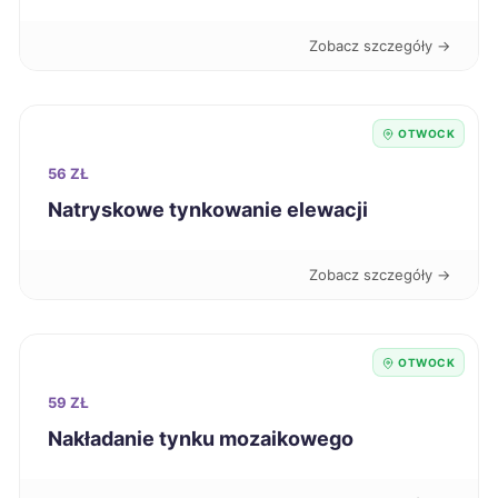
Konin
108 zł
Zobacz szczegóły →
Ostrów Wielkopolski
108 zł
OTWOCK
Świętochłowice
108 zł
56 ZŁ
Natryskowe tynkowanie elewacji
Kwidzyn
108 zł
Zobacz szczegóły →
Wodzisław Śląski
108 zł
Szczecinek
108 zł
OTWOCK
59 ZŁ
Zduńska Wola
108 zł
Nakładanie tynku mozaikowego
Dąbrowa Górnicza
109 zł