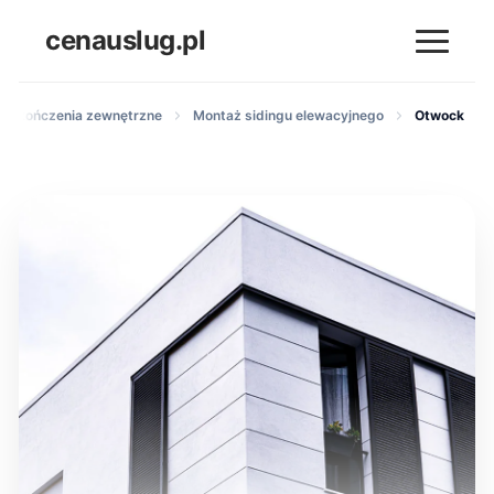
cenauslug.pl
i wykończenia zewnętrzne
Montaż sidingu elewacyjnego
Otwock