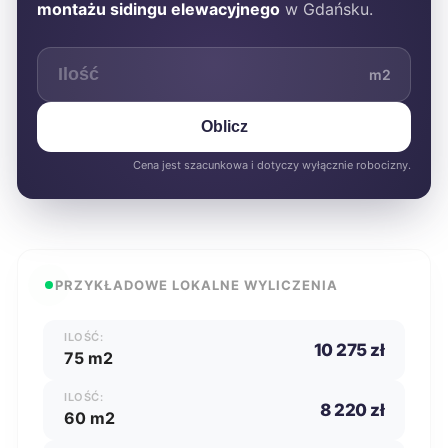
montażu sidingu elewacyjnego
w Gdańsku.
m2
Oblicz
Cena jest szacunkowa i dotyczy wyłącznie robocizny.
PRZYKŁADOWE LOKALNE WYLICZENIA
ILOŚĆ:
10 275 zł
75 m2
ILOŚĆ:
8 220 zł
60 m2