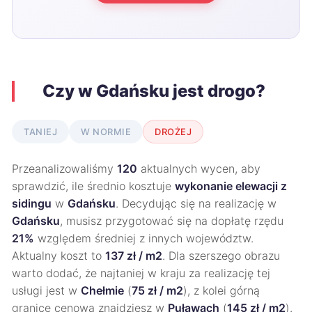
Czy w Gdańsku jest drogo?
TANIEJ
W NORMIE
DROŻEJ
Przeanalizowaliśmy
120
aktualnych wycen, aby
sprawdzić, ile średnio kosztuje
wykonanie elewacji z
sidingu
w
Gdańsku
. Decydując się na realizację w
Gdańsku
, musisz przygotować się na dopłatę rzędu
21%
względem średniej z innych województw.
Aktualny koszt to
137 zł / m2
. Dla szerszego obrazu
warto dodać, że najtaniej w kraju za realizację tej
usługi jest w
Chełmie
(
75 zł / m2
), z kolei górną
granicę cenową znajdziesz w
Puławach
(
145 zł / m2
).