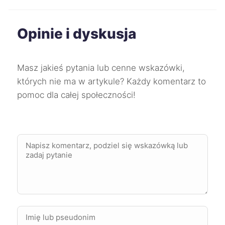
Kędzierzyn-Koźle
111 zł
Opinie i dyskusja
Krosno
111 zł
Masz jakieś pytania lub cenne wskazówki,
Przemyśl
111 zł
których nie ma w artykule? Każdy komentarz to
pomoc dla całej społeczności!
Częstochowa
112 zł
Ełk
112 zł
Mysłowice
112 zł
Mikołów
112 zł
Zgierz
112 zł