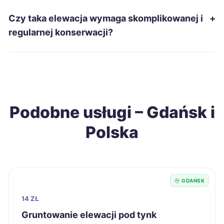
Siemianowice Śląskie
106 zł
Czy taka elewacja wymaga skomplikowanej i
+
regularnej konserwacji?
Mielec
106 zł
Ostrołęka
106 zł
Racibórz
106 zł
Podobne usługi – Gdańsk i
Polska
Radomsko
106 zł
Jarosław
106 zł
GDAŃSK
Tarnobrzeg
106 zł
14 ZŁ
Starachowice
106 zł
Gruntowanie elewacji pod tynk