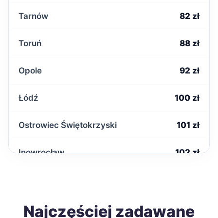
Tarnów
82 zł
Toruń
88 zł
Opole
92 zł
Łódź
100 zł
Ostrowiec Świętokrzyski
101 zł
Inowrocław
102 zł
Słupsk
104 zł
TWÓJ REGION
Wałbrzych
Najczęściej zadawane
104 zł