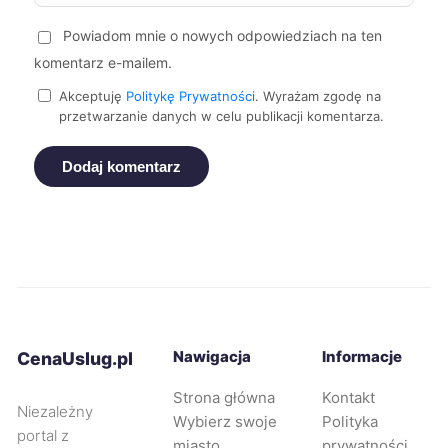
Starogard Gdański
112 zł
Powiadom mnie o nowych odpowiedziach na ten
TWÓJ REGION
komentarz e-mailem.
Oświęcim
112 zł
Akceptuję
Politykę Prywatności
. Wyrażam zgodę na
przetwarzanie danych w celu publikacji komentarza.
Piekary Śląskie
112 zł
Dodaj komentarz
Dębica
112 zł
Nowa Sól
112 zł
Sieradz
112 zł
Nawigacja
Informacje
CenaUslug.pl
Kalisz
113 zł
Strona główna
Kontakt
Niezależny
Wybierz swoje
Polityka
Chorzów
113 zł
portal z
miasto
prywatności