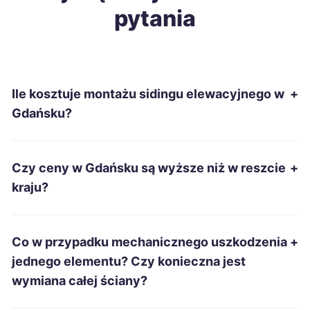
pytania
Tomaszów Mazowiecki
104 zł
Sanok
104 zł
Ile kosztuje montażu sidingu elewacyjnego w
+
Włocławek
105 zł
Gdańsku?
Jastrzębie-Zdrój
105 zł
Czy ceny w Gdańsku są wyższe niż w reszcie
+
Łomża
105 zł
kraju?
Leszno
106 zł
Co w przypadku mechanicznego uszkodzenia
+
Żory
106 zł
jednego elementu? Czy konieczna jest
wymiana całej ściany?
Głogów
106 zł