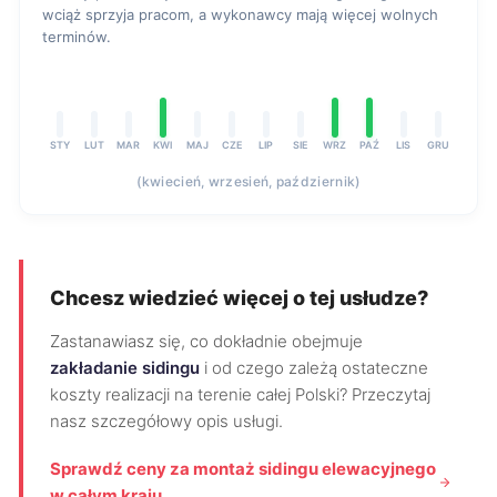
wciąż sprzyja pracom, a wykonawcy mają więcej wolnych
terminów.
STY
LUT
MAR
KWI
MAJ
CZE
LIP
SIE
WRZ
PAŹ
LIS
GRU
(kwiecień, wrzesień, październik)
Chcesz wiedzieć więcej o tej usłudze?
Zastanawiasz się, co dokładnie obejmuje
zakładanie sidingu
i od czego zależą ostateczne
koszty realizacji na terenie całej Polski? Przeczytaj
nasz szczegółowy opis usługi.
Sprawdź ceny za montaż sidingu elewacyjnego
w całym kraju