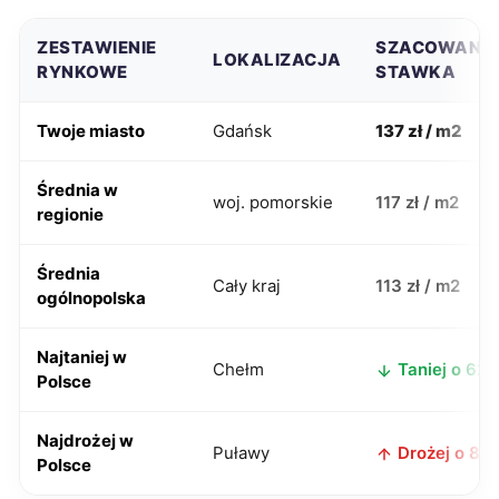
ZESTAWIENIE
SZACOWANA
LOKALIZACJA
RYNKOWE
STAWKA
Twoje miasto
Gdańsk
137 zł / m2
Średnia w
woj. pomorskie
117 zł / m2
regionie
Średnia
Cały kraj
113 zł / m2
ogólnopolska
Najtaniej w
Chełm
Taniej o 62 z
Polsce
Najdrożej w
Puławy
Drożej o 8 zł
Polsce