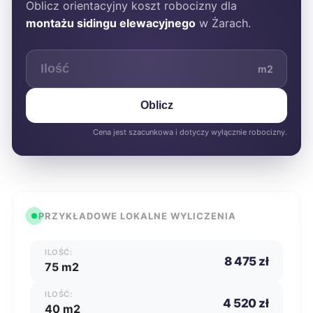
Oblicz orientacyjny koszt robocizny dla
montażu sidingu elewacyjnego
w Żarach.
m2
Oblicz
Cena jest szacunkowa i dotyczy wyłącznie robocizny.
PRZYKŁADOWE LOKALNE WYLICZENIA
ILOŚĆ:
8 475 zł
75 m2
ILOŚĆ:
4 520 zł
40 m2