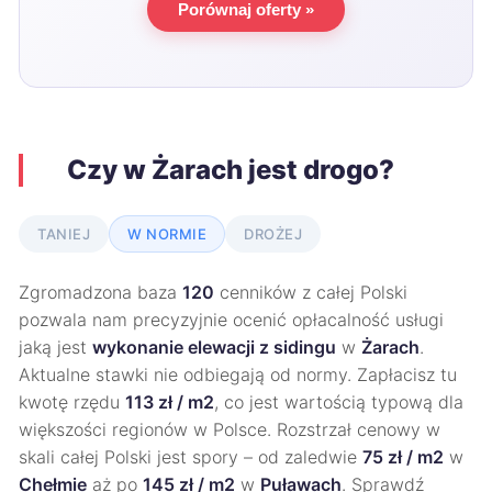
Porównaj oferty »
Czy w Żarach jest drogo?
TANIEJ
W NORMIE
DROŻEJ
Zgromadzona baza
120
cenników z całej Polski
pozwala nam precyzyjnie ocenić opłacalność usługi
jaką jest
wykonanie elewacji z sidingu
w
Żarach
.
Aktualne stawki nie odbiegają od normy. Zapłacisz tu
kwotę rzędu
113 zł / m2
, co jest wartością typową dla
większości regionów w Polsce. Rozstrzał cenowy w
skali całej Polski jest spory – od zaledwie
75 zł / m2
w
Chełmie
aż po
145 zł / m2
w
Puławach
. Sprawdź