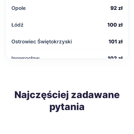
Opole
92 zł
Łódź
100 zł
Ostrowiec Świętokrzyski
101 zł
Inowrocław
102 zł
Słupsk
104 zł
Wałbrzych
Najczęściej zadawane
104 zł
pytania
Tomaszów Mazowiecki
104 zł
Sanok
104 zł