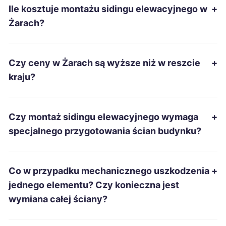
Ile kosztuje montażu sidingu elewacyjnego w
+
Włocławek
105 zł
Żarach?
Jastrzębie-Zdrój
105 zł
Czy ceny w Żarach są wyższe niż w reszcie
+
Łomża
105 zł
kraju?
Leszno
106 zł
Czy montaż sidingu elewacyjnego wymaga
+
Żory
106 zł
specjalnego przygotowania ścian budynku?
Głogów
106 zł
Co w przypadku mechanicznego uszkodzenia
+
Siemianowice Śląskie
106 zł
jednego elementu? Czy konieczna jest
wymiana całej ściany?
Mielec
106 zł