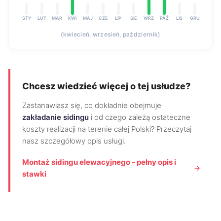
STY
LUT
MAR
KWI
MAJ
CZE
LIP
SIE
WRZ
PAŹ
LIS
GRU
(kwiecień, wrzesień, październik)
Chcesz wiedzieć więcej o tej usłudze?
Zastanawiasz się, co dokładnie obejmuje
zakładanie sidingu
i od czego zależą ostateczne
koszty realizacji na terenie całej Polski? Przeczytaj
nasz szczegółowy opis usługi.
Montaż sidingu elewacyjnego - pełny opis i
stawki