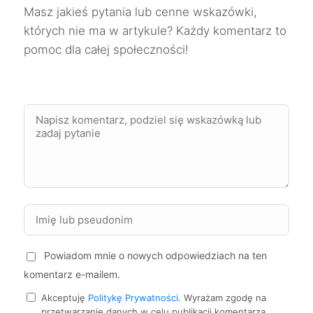
Masz jakieś pytania lub cenne wskazówki,
Przemyśl
111 zł
których nie ma w artykule? Każdy komentarz to
pomoc dla całej społeczności!
Częstochowa
112 zł
Ełk
112 zł
Mysłowice
112 zł
Mikołów
112 zł
Zgierz
112 zł
Starogard Gdański
112 zł
Powiadom mnie o nowych odpowiedziach na ten
komentarz e-mailem.
Oświęcim
112 zł
Akceptuję
Politykę Prywatności
. Wyrażam zgodę na
przetwarzanie danych w celu publikacji komentarza.