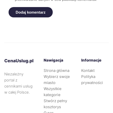
Piekary Śląskie
112 zł
Dodaj komentarz
Dębica
112 zł
Nowa Sól
112 zł
TWÓJ REGION
Sieradz
112 zł
Nawigacja
Informacje
CenaUslug.pl
Kalisz
113 zł
Strona główna
Kontakt
Niezależny
Wybierz swoje
Polityka
Chorzów
113 zł
portal z
miasto
prywatności
cennikami usług
Wszystkie
Suwałki
113 zł
w całej Polsce.
kategorie
Stwórz pełny
Oleśnica
113 zł
kosztorys
O nas