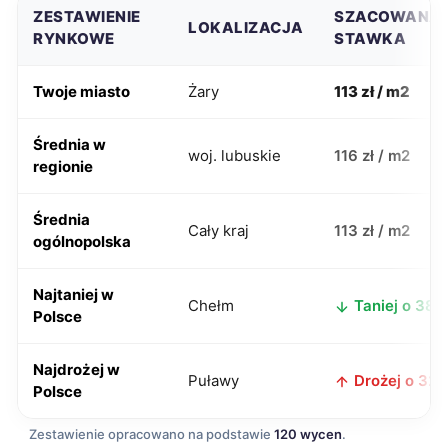
ZESTAWIENIE
SZACOWANA
LOKALIZACJA
RYNKOWE
STAWKA
Twoje miasto
Żary
113 zł / m2
Średnia w
woj. lubuskie
116 zł / m2
regionie
Średnia
Cały kraj
113 zł / m2
ogólnopolska
Najtaniej w
Chełm
Taniej o 38 z
Polsce
Najdrożej w
Puławy
Drożej o 32 z
Polsce
Zestawienie opracowano na podstawie
120 wycen
.