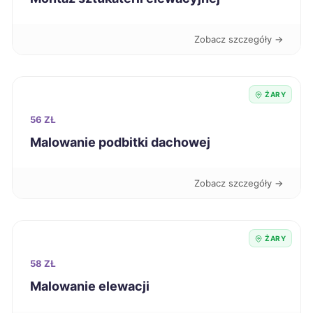
Skierniewice
109 zł
Zobacz szczegóły →
Świdnica
109 zł
Stalowa Wola
109 zł
ŻARY
56 ZŁ
Płock
110 zł
Malowanie podbitki dachowej
Siedlce
110 zł
Zobacz szczegóły →
Zamość
110 zł
ŻARY
Grudziądz
110 zł
58 ZŁ
Malowanie elewacji
Gniezno
110 zł