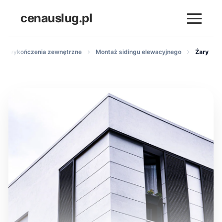
cenauslug.pl
ki i wykończenia zewnętrzne
Montaż sidingu elewacyjnego
Żary