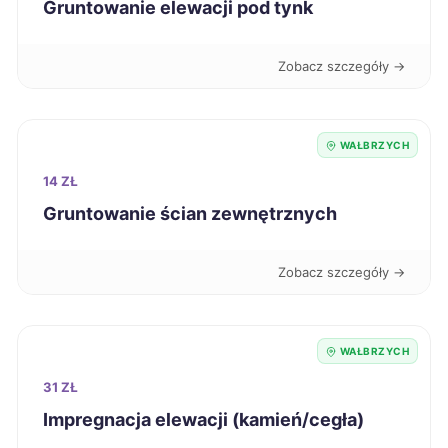
Starachowice
106 zł
Gruntowanie elewacji pod tynk
Tarnowskie Góry
107 zł
Zobacz szczegóły →
Piła
107 zł
WAŁBRZYCH
Tczew
107 zł
14 ZŁ
Gruntowanie ścian zewnętrznych
Stargard
107 zł
Zobacz szczegóły →
Bytom
107 zł
Ciechanów
107 zł
WAŁBRZYCH
31 ZŁ
Zawiercie
107 zł
Impregnacja elewacji (kamień/cegła)