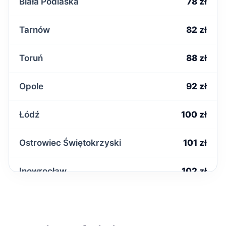
Biała Podlaska
78 zł
Tarnów
82 zł
Toruń
88 zł
Opole
92 zł
Łódź
100 zł
Ostrowiec Świętokrzyski
101 zł
Inowrocław
102 zł
Słupsk
104 zł