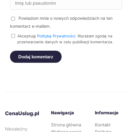
Zgierz
112 zł
Starogard Gdański
112 zł
Powiadom mnie o nowych odpowiedziach na ten
komentarz e-mailem.
Oświęcim
112 zł
Akceptuję
Politykę Prywatności
. Wyrażam zgodę na
przetwarzanie danych w celu publikacji komentarza.
Piekary Śląskie
112 zł
Dodaj komentarz
Dębica
112 zł
Nowa Sól
112 zł
Sieradz
112 zł
Nawigacja
Informacje
CenaUslug.pl
Kalisz
113 zł
Strona główna
Kontakt
Niezależny
Wybierz swoje
Polityka