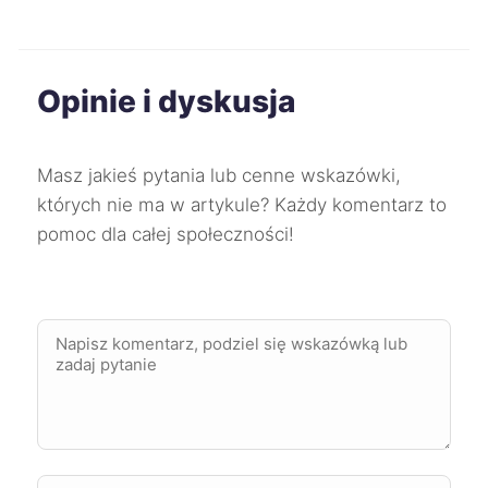
Chojnice
111 zł
Kędzierzyn-Koźle
111 zł
Opinie i dyskusja
Krosno
111 zł
Masz jakieś pytania lub cenne wskazówki,
Przemyśl
111 zł
których nie ma w artykule? Każdy komentarz to
pomoc dla całej społeczności!
Częstochowa
112 zł
Ełk
112 zł
Mysłowice
112 zł
Mikołów
112 zł