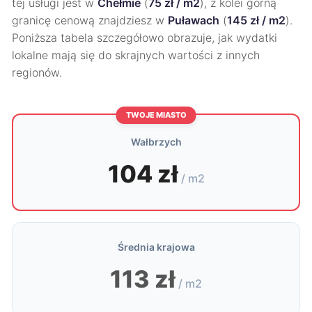
tej usługi jest w
Chełmie
(
75 zł / m2
), z kolei górną
granicę cenową znajdziesz w
Puławach
(
145 zł / m2
).
Poniższa tabela szczegółowo obrazuje, jak wydatki
lokalne mają się do skrajnych wartości z innych
regionów.
TWOJE MIASTO
Wałbrzych
104 zł
/ m2
Średnia krajowa
113 zł
/ m2