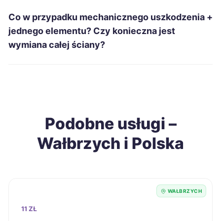
Głogów
106 zł
TWÓJ REGION
Co w przypadku mechanicznego uszkodzenia
+
Siemianowice Śląskie
106 zł
jednego elementu? Czy konieczna jest
wymiana całej ściany?
Mielec
106 zł
Ostrołęka
106 zł
Racibórz
106 zł
Podobne usługi –
Wałbrzych i Polska
Radomsko
106 zł
Jarosław
106 zł
WAŁBRZYCH
Tarnobrzeg
106 zł
11 ZŁ