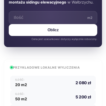
montażu sidingu elewacyjnego
w Wałbrzychu.
m2
Oblicz
Cena jest szacunkowa i dotyczy wyłącznie robocizny.
PRZYKŁADOWE LOKALNE WYLICZENIA
ILOŚĆ:
2 080 zł
20 m2
ILOŚĆ:
5 200 zł
50 m2