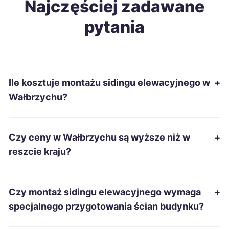
Wałbrzych
Najczęściej zadawane
104 zł
TWOJE MIASTO
pytania
Tomaszów Mazowiecki
104 zł
Sanok
104 zł
Ile kosztuje montażu sidingu elewacyjnego w
+
Włocławek
105 zł
Wałbrzychu?
Jastrzębie-Zdrój
105 zł
Czy ceny w Wałbrzychu są wyższe niż w
+
Łomża
105 zł
reszcie kraju?
Leszno
106 zł
Czy montaż sidingu elewacyjnego wymaga
+
Żory
106 zł
specjalnego przygotowania ścian budynku?