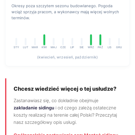
Okresy poza szczytem sezonu budowlanego. Pogoda
wciąż sprzyja pracom, a wykonawcy mają więcej wolnych
terminów.
STY
LUT
MAR
KWI
MAJ
CZE
LIP
SIE
WRZ
PAŹ
LIS
GRU
(kwiecień, wrzesień, październik)
Chcesz wiedzieć więcej o tej usłudze?
Zastanawiasz się, co dokładnie obejmuje
zakładanie sidingu
i od czego zależą ostateczne
koszty realizacji na terenie całej Polski? Przeczytaj
nasz szczegółowy opis usługi.