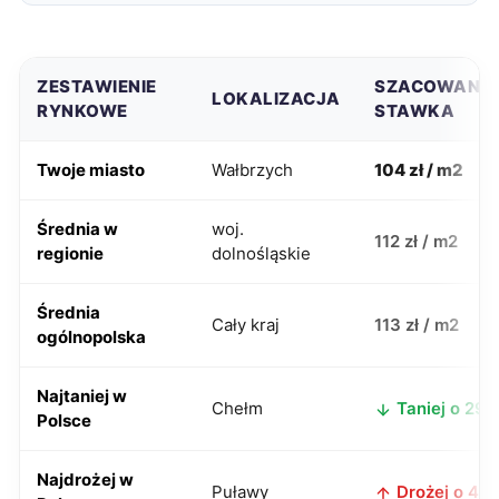
ZESTAWIENIE
SZACOWANA
LOKALIZACJA
RYNKOWE
STAWKA
Twoje miasto
Wałbrzych
104 zł / m2
Średnia w
woj.
112 zł / m2
regionie
dolnośląskie
Średnia
Cały kraj
113 zł / m2
ogólnopolska
Najtaniej w
Chełm
Taniej o 29 z
Polsce
Najdrożej w
Puławy
Drożej o 41 z