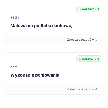
Zamość
110 zł
WAŁBRZYCH
Grudziądz
110 zł
56 ZŁ
Malowanie podbitki dachowej
Gniezno
110 zł
Zobacz szczegóły →
Rybnik
111 zł
Sosnowiec
111 zł
WAŁBRZYCH
65 ZŁ
Jaworzno
111 zł
Wykonanie boniowania
Jelenia Góra
111 zł
TWÓJ REGION
Zobacz szczegóły →
Pabianice
111 zł