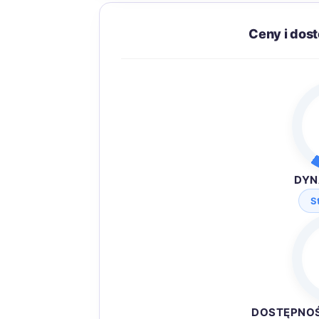
Ceny i dos
DYN
S
DOSTĘPNO