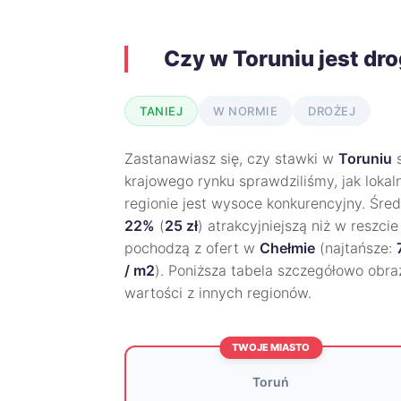
Czy w Toruniu jest dr
TANIEJ
W NORMIE
DROŻEJ
Zastanawiasz się, czy stawki w
Toruniu
s
krajowego rynku sprawdziliśmy, jak lokal
regionie jest wysoce konkurencyjny. Śred
22%
(
25 zł
) atrakcyjniejszą niż w reszc
pochodzą z ofert w
Chełmie
(najtańsze:
/ m2
). Poniższa tabela szczegółowo obraz
wartości z innych regionów.
TWOJE MIASTO
Toruń