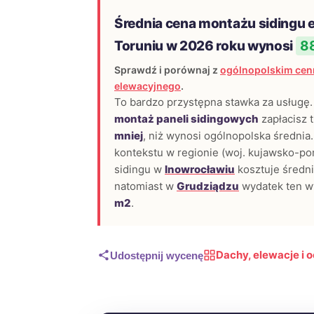
Średnia cena montażu sidingu 
Toruniu w 2026 roku wynosi
88
Sprawdź i porównaj z
ogólnopolskim cen
elewacyjnego
.
To bardzo przystępna stawka za usługę. 
montaż paneli sidingowych
zapłacisz 
mniej
, niż wynosi ogólnopolska średnia
kontekstu w regionie (woj. kujawsko-pom
sidingu w
Inowrocławiu
kosztuje średn
natomiast w
Grudziądzu
wydatek ten w
m2
.
Dachy, elewacje i o
Udostępnij wycenę