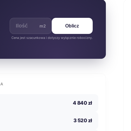
m2
Oblicz
Cena jest szacunkowa i dotyczy wyłącznie robocizny.
IA
4 840 zł
3 520 zł