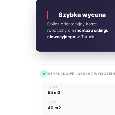
Szybka wycena
Oblicz orientacyjny koszt
robocizny dla
montażu sidingu
elewacyjnego
w Toruniu.
PRZYKŁADOWE LOKALNE WYLICZEN
ILOŚĆ:
55 m2
ILOŚĆ:
40 m2