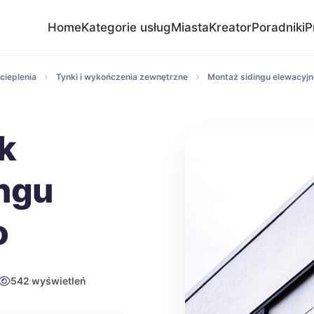
Home
Kategorie usług
Miasta
Kreator
Poradniki
P
cieplenia
Tynki i wykończenia zewnętrzne
Montaż sidingu elewacyj
k
ngu
o
542 wyświetleń