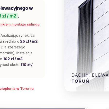
elewacyjnego w
 zł / m2
.
nikiem montażu sidingu
Analizując rynek, za
tu średnio o
25 zł / m2
. Dla szerszego
orskie), instalacja
io
102 zł / m2
,
ynosi około
110 zł /
DACHY, ELEWA
TORUŃ
cieplenia w Toruniu