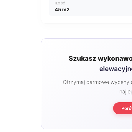
ILOŚĆ:
45 m2
Szukasz wykonawc
elewacyj
Otrzymaj darmowe wyceny od
najle
Poró