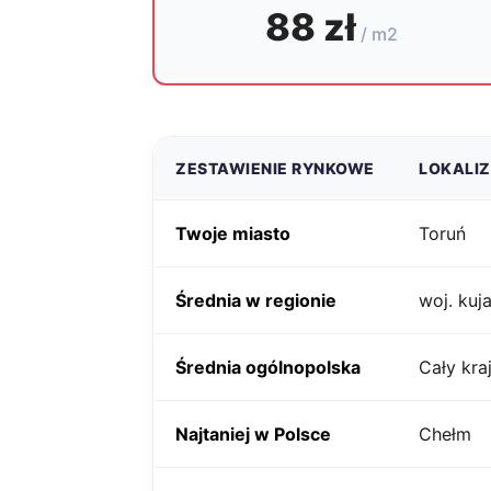
88 zł
/ m2
ZESTAWIENIE RYNKOWE
LOKALI
Twoje miasto
Toruń
Średnia w regionie
woj. ku
Średnia ogólnopolska
Cały kra
Najtaniej w Polsce
Chełm