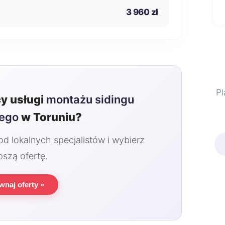
3 960 zł
Pl
y usługi
montażu sidingu
nego
w Toruniu?
 lokalnych specjalistów i wybierz
pszą ofertę.
wnaj oferty »