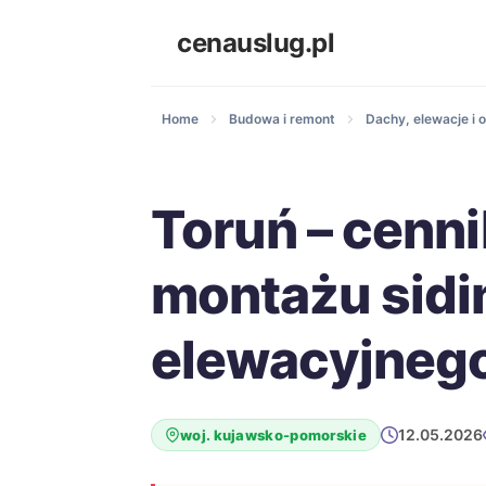
cenauslug.pl
Home
Budowa i remont
Dachy, elewacje i o
Toruń – cenni
montażu sidi
elewacyjneg
12.05.2026
woj. kujawsko-pomorskie