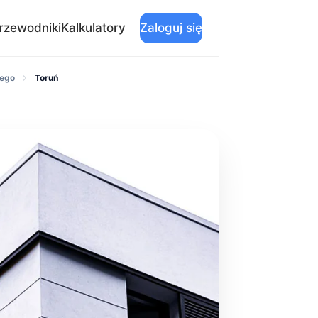
rzewodniki
Kalkulatory
Zaloguj się
nego
Toruń