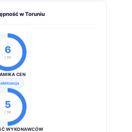
tępność w Toruniu
6
/ 10
AMIKA CEN
tabilizacja
5
/ 10
ŚĆ WYKONAWCÓW