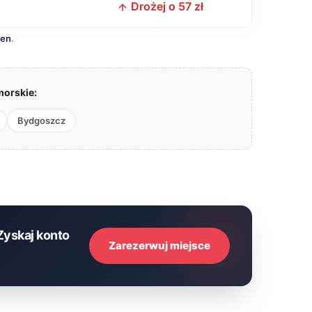
Drożej o 57 zł
cen
.
orskie:
Bydgoszcz
Zyskaj konto
Zarezerwuj miejsce