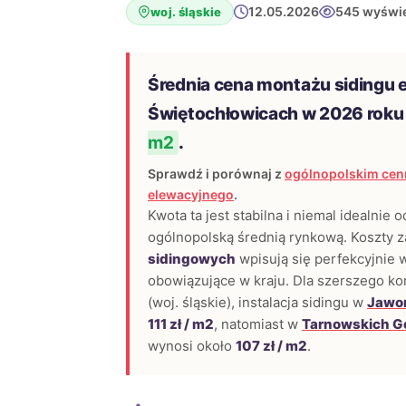
12.05.2026
545 wyświe
woj. śląskie
Średnia cena montażu sidingu 
Świętochłowicach w 2026 roku
m2
.
Sprawdź i porównaj z
ogólnopolskim cen
elewacyjnego
.
Kwota ta jest stabilna i niemal idealnie 
ogólnopolską średnią rynkową. Koszty 
sidingowych
wpisują się perfekcyjnie
obowiązujące w kraju. Dla szerszego ko
(woj. śląskie), instalacja sidingu w
Jawo
111 zł / m2
, natomiast w
Tarnowskich G
wynosi około
107 zł / m2
.