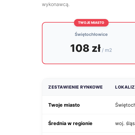
wykonawcą.
TWOJE MIASTO
Świętochłowice
108 zł
/ m2
ZESTAWIENIE RYNKOWE
LOKALI
Twoje miasto
Świętoc
Średnia w regionie
woj. śląs