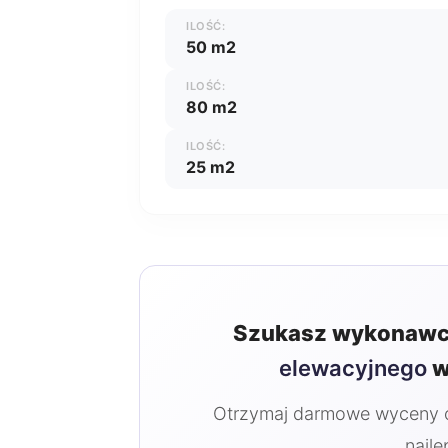
ILOŚĆ:
50 m2
ILOŚĆ:
80 m2
ILOŚĆ:
25 m2
Szukasz wykonawc
elewacyjnego
w
Otrzymaj darmowe wyceny od
najle