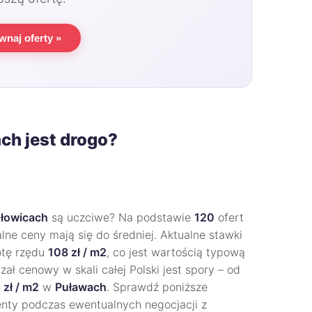
wnaj oferty »
ch jest drogo?
łowicach
są uczciwe? Na podstawie
120
ofert
alne ceny mają się do średniej. Aktualne stawki
otę rzędu
108 zł / m2
, co jest wartością typową
ał cenowy w skali całej Polski jest spory – od
 zł / m2
w
Puławach
. Sprawdź poniższe
nty podczas ewentualnych negocjacji z