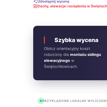
Udostępnij wycenę
Dachy, elewacje i ocieplenia w Świętoc
Szybka wycena
Oblicz orientacyjny koszt
robocizny dla
montażu sidingu
elewacyjnego
w
Świętochłowicach.
PRZYKŁADOWE LOKALNE WYLICZEN