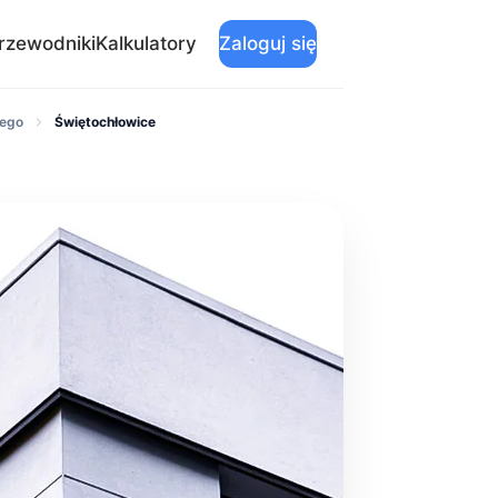
rzewodniki
Kalkulatory
Zaloguj się
nego
Świętochłowice