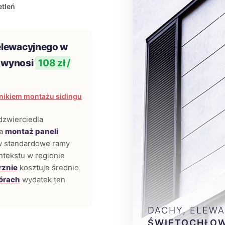
tleń
elewacyjnego w
 wynosi
108 zł /
nikiem montażu sidingu
odzwierciedla
za
montaż paneli
 w standardowe ramy
ntekstu w regionie
rznie
kosztuje średnio
órach
wydatek ten
DACHY, ELEWA
ŚWIĘTOCHŁOW