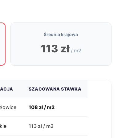
Średnia krajowa
113 zł
/ m2
ZACJA
SZACOWANA STAWKA
hłowice
108 zł / m2
kie
113 zł / m2