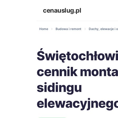
cenauslug.pl
Home
Budowa i remont
Dachy, elewacje i o
Świętochłowi
cennik mont
sidingu
elewacyjneg