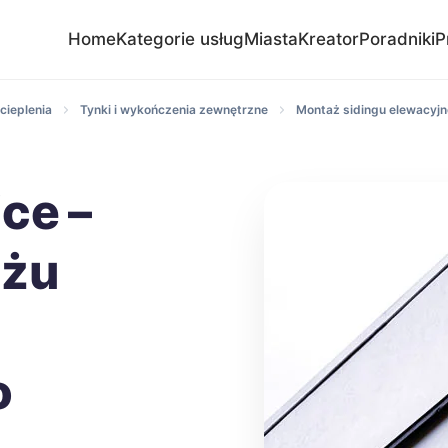
Home
Kategorie usług
Miasta
Kreator
Poradniki
P
cieplenia
Tynki i wykończenia zewnętrzne
Montaż sidingu elewacyj
ce –
ażu
o