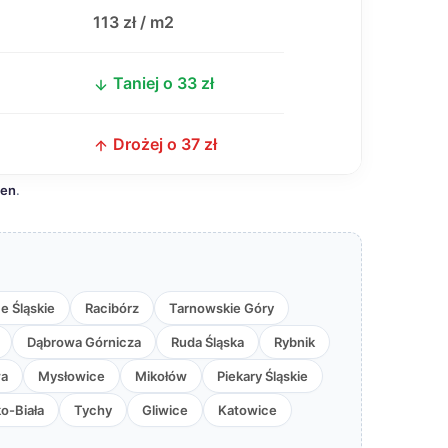
j
113 zł / m2
Taniej o 33 zł
Drożej o 37 zł
cen
.
e Śląskie
Racibórz
Tarnowskie Góry
Dąbrowa Górnicza
Ruda Śląska
Rybnik
wa
Mysłowice
Mikołów
Piekary Śląskie
ko-Biała
Tychy
Gliwice
Katowice