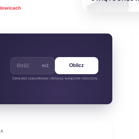
hłowicach
m2
Oblicz
Cena jest szacunkowa i dotyczy wyłącznie robocizny.
IA