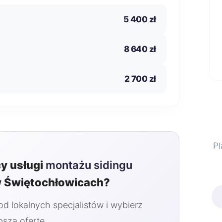
5 400 zł
8 640 zł
2 700 zł
Pl
y usługi
montażu sidingu
 Świętochłowicach?
 lokalnych specjalistów i wybierz
pszą ofertę.