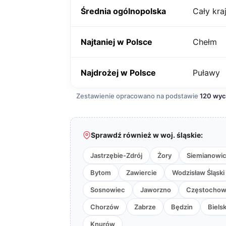
Średnia ogólnopolska
Cały kra
Najtaniej w Polsce
Chełm
Najdrożej w Polsce
Puławy
Zestawienie opracowano na podstawie
120 wy
Sprawdź również w woj. śląskie:
Jastrzębie-Zdrój
Żory
Siemianowic
Bytom
Zawiercie
Wodzisław Śląski
Sosnowiec
Jaworzno
Częstocho
Chorzów
Zabrze
Będzin
Biels
Knurów