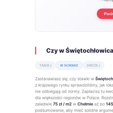
Poró
Czy w Świętochłowica
TANIEJ
W NORMIE
DROŻEJ
Zastanawiasz się, czy stawki w
Świętoch
z krajowego rynku sprawdziliśmy, jak lok
nie odbiegają od normy. Zapłacisz tu kw
dla większości regionów w Polsce. Rozstrz
zaledwie
75 zł / m2
w
Chełmie
aż po
145
podsumowanie, aby mieć solidne argume