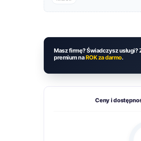
Masz firmę? Świadczysz usługi? 
premium na
ROK za darmo
.
Ceny i dostępno