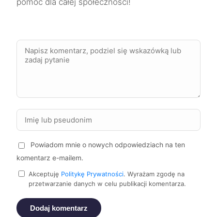
pomoc dla całej społeczności!
Ełk
112 zł
Mysłowice
112 zł
TWÓJ REGION
Mikołów
112 zł
TWÓJ REGION
Zgierz
112 zł
Starogard Gdański
112 zł
Powiadom mnie o nowych odpowiedziach na ten
Oświęcim
112 zł
komentarz e-mailem.
Akceptuję
Politykę Prywatności
. Wyrażam zgodę na
Piekary Śląskie
112 zł
przetwarzanie danych w celu publikacji komentarza.
TWÓJ REGION
Dodaj komentarz
Dębica
112 zł