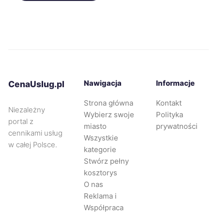
Nowa Sól
112 zł
Sieradz
112 zł
Kalisz
113 zł
Nawigacja
Informacje
CenaUslug.pl
Chorzów
113 zł
Strona główna
Kontakt
TWÓJ REGION
Niezależny
Wybierz swoje
Polityka
portal z
miasto
prywatności
Suwałki
113 zł
cennikami usług
Wszystkie
w całej Polsce.
kategorie
Oleśnica
113 zł
Stwórz pełny
kosztorys
Malbork
113 zł
O nas
Reklama i
Współpraca
Żary
113 zł