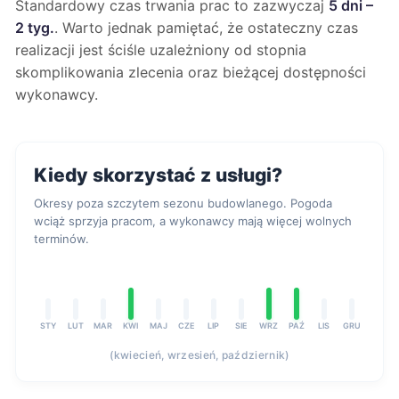
Standardowy czas trwania prac to zazwyczaj
5 dni –
2 tyg.
. Warto jednak pamiętać, że ostateczny czas
realizacji jest ściśle uzależniony od stopnia
skomplikowania zlecenia oraz bieżącej dostępności
wykonawcy.
Kiedy skorzystać z usługi?
Okresy poza szczytem sezonu budowlanego. Pogoda
wciąż sprzyja pracom, a wykonawcy mają więcej wolnych
terminów.
STY
LUT
MAR
KWI
MAJ
CZE
LIP
SIE
WRZ
PAŹ
LIS
GRU
(kwiecień, wrzesień, październik)