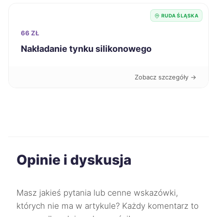
RUDA ŚLĄSKA
Jaworzno
111 zł
TWÓJ REGION
66 ZŁ
Jelenia Góra
Nakładanie tynku silikonowego
111 zł
Pabianice
111 zł
Zobacz szczegóły →
Chojnice
111 zł
Kędzierzyn-Koźle
111 zł
Opinie i dyskusja
Krosno
111 zł
Przemyśl
111 zł
Masz jakieś pytania lub cenne wskazówki,
których nie ma w artykule? Każdy komentarz to
Częstochowa
112 zł
TWÓJ REGION