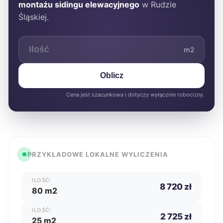
montażu sidingu elewacyjnego
w Rudzie
Śląskiej.
m2
Oblicz
Cena jest szacunkowa i dotyczy wyłącznie robocizny.
PRZYKŁADOWE LOKALNE WYLICZENIA
ILOŚĆ:
8 720 zł
80 m2
ILOŚĆ:
2 725 zł
25 m2