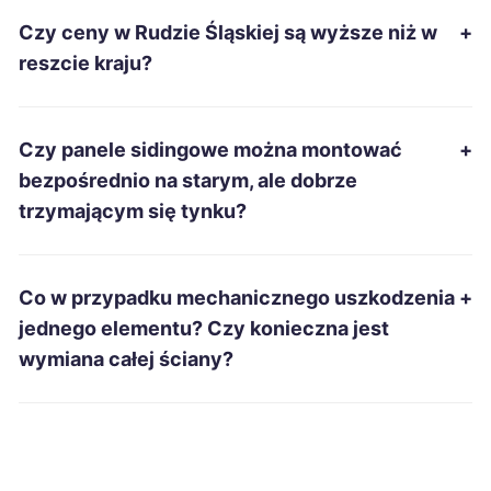
Czy ceny w Rudzie Śląskiej są wyższe niż w
+
Łomża
105 zł
reszcie kraju?
Leszno
106 zł
Czy panele sidingowe można montować
+
Żory
106 zł
TWÓJ REGION
bezpośrednio na starym, ale dobrze
trzymającym się tynku?
Głogów
106 zł
Siemianowice Śląskie
106 zł
Co w przypadku mechanicznego uszkodzenia
+
TWÓJ REGION
jednego elementu? Czy konieczna jest
Mielec
106 zł
wymiana całej ściany?
Ostrołęka
106 zł
Racibórz
106 zł
TWÓJ REGION