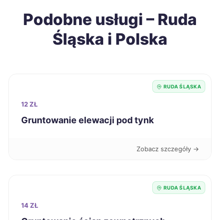
Podobne usługi – Ruda
Radomsko
106 zł
Śląska i Polska
Jarosław
106 zł
Tarnobrzeg
106 zł
RUDA ŚLĄSKA
Starachowice
106 zł
12 ZŁ
Gruntowanie elewacji pod tynk
Tarnowskie Góry
107 zł
TWÓJ REGION
Zobacz szczegóły →
Piła
107 zł
Tczew
107 zł
RUDA ŚLĄSKA
14 ZŁ
Stargard
107 zł