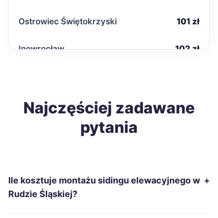
Ostrowiec Świętokrzyski
101 zł
Inowrocław
102 zł
Słupsk
104 zł
Wałbrzych
Najczęściej zadawane
104 zł
pytania
Tomaszów Mazowiecki
104 zł
Sanok
104 zł
Ile kosztuje montażu sidingu elewacyjnego w
+
Włocławek
105 zł
Rudzie Śląskiej?
Jastrzębie-Zdrój
105 zł
TWÓJ REGION