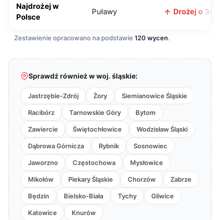
Najdrożej w
Puławy
Drożej o 36 z
Polsce
Zestawienie opracowano na podstawie
120 wycen
.
Sprawdź również w woj. śląskie:
Jastrzębie-Zdrój
Żory
Siemianowice Śląskie
Racibórz
Tarnowskie Góry
Bytom
Zawiercie
Świętochłowice
Wodzisław Śląski
Dąbrowa Górnicza
Rybnik
Sosnowiec
Jaworzno
Częstochowa
Mysłowice
Mikołów
Piekary Śląskie
Chorzów
Zabrze
Będzin
Bielsko-Biała
Tychy
Gliwice
Katowice
Knurów