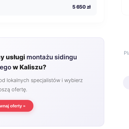
5 650 zł
Pl
y usługi
montażu sidingu
nego
w Kaliszu?
 lokalnych specjalistów i wybierz
pszą ofertę.
wnaj oferty »