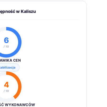
tępność w Kaliszu
6
/ 10
AMIKA CEN
tabilizacja
4
/ 10
ŚĆ WYKONAWCÓW