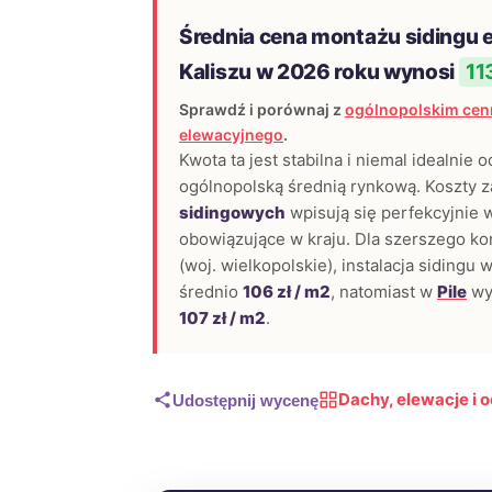
Średnia cena montażu sidingu 
Kaliszu w 2026 roku wynosi
11
Sprawdź i porównaj z
ogólnopolskim cen
elewacyjnego
.
Kwota ta jest stabilna i niemal idealnie 
ogólnopolską średnią rynkową. Koszty 
sidingowych
wpisują się perfekcyjnie
obowiązujące w kraju. Dla szerszego ko
(woj. wielkopolskie), instalacja sidingu 
średnio
106 zł / m2
, natomiast w
Pile
wy
107 zł / m2
.
Dachy, elewacje i o
Udostępnij wycenę