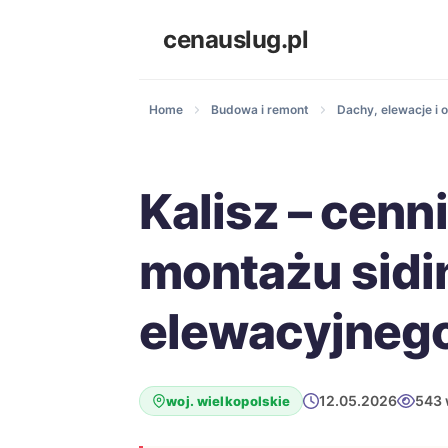
cenauslug.pl
Home
Budowa i remont
Dachy, elewacje i o
Kalisz – cenn
montażu sidi
elewacyjneg
12.05.2026
543 
woj. wielkopolskie