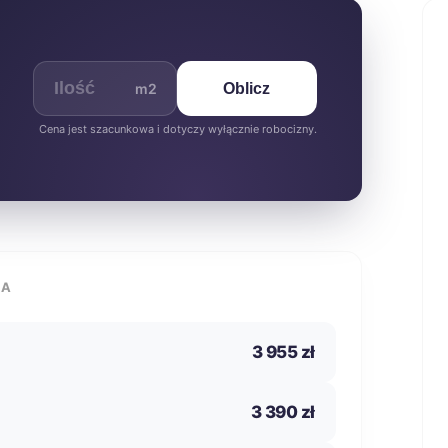
m2
Oblicz
Cena jest szacunkowa i dotyczy wyłącznie robocizny.
IA
3 955 zł
3 390 zł