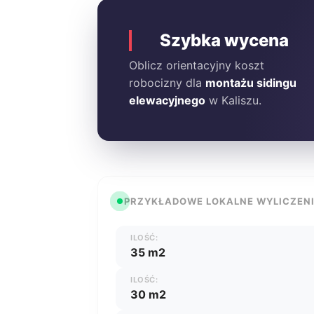
Szybka wycena
Oblicz orientacyjny koszt
robocizny dla
montażu sidingu
elewacyjnego
w Kaliszu.
PRZYKŁADOWE LOKALNE WYLICZEN
ILOŚĆ:
35 m2
ILOŚĆ:
30 m2