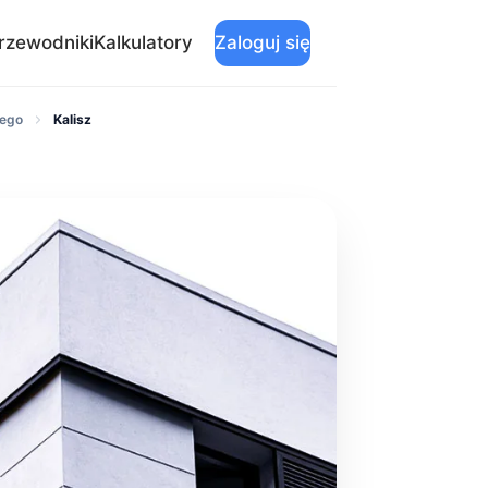
rzewodniki
Kalkulatory
Zaloguj się
nego
Kalisz