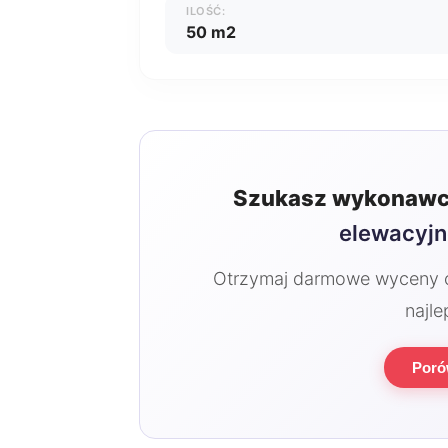
ILOŚĆ:
50 m2
Szukasz wykonawc
elewacyj
Otrzymaj darmowe wyceny od
najle
Poró