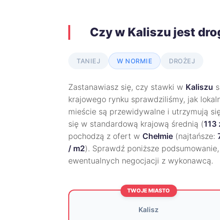
Czy w Kaliszu jest dr
TANIEJ
W NORMIE
DROŻEJ
Zastanawiasz się, czy stawki w
Kaliszu
s
krajowego rynku sprawdziliśmy, jak lokal
mieście są przewidywalne i utrzymują si
się w standardową krajową średnią (
113 
pochodzą z ofert w
Chełmie
(najtańsze:
/ m2
). Sprawdź poniższe podsumowanie,
ewentualnych negocjacji z wykonawcą.
TWOJE MIASTO
Kalisz