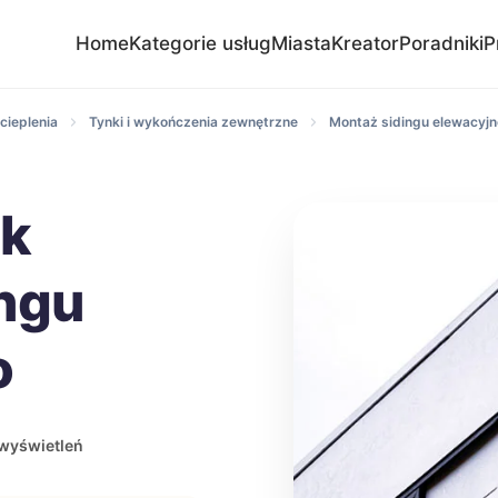
Home
Kategorie usług
Miasta
Kreator
Poradniki
P
cieplenia
Tynki i wykończenia zewnętrzne
Montaż sidingu elewacyj
ik
ngu
o
wyświetleń