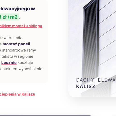
elewacyjnego w
3 zł / m2
.
nikiem montażu sidingu
odzwierciedla
za
montaż paneli
 w standardowe ramy
ntekstu w regionie
w
Lesznie
kosztuje
datek ten wynosi około
DACHY, ELEWA
KALISZ
cieplenia w Kaliszu