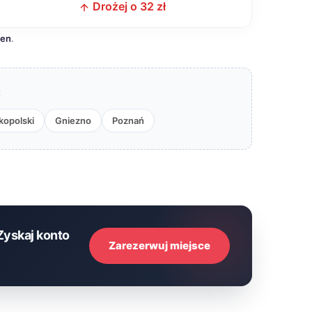
Drożej o 32 zł
cen
.
:
kopolski
Gniezno
Poznań
Zyskaj konto
Zarezerwuj miejsce