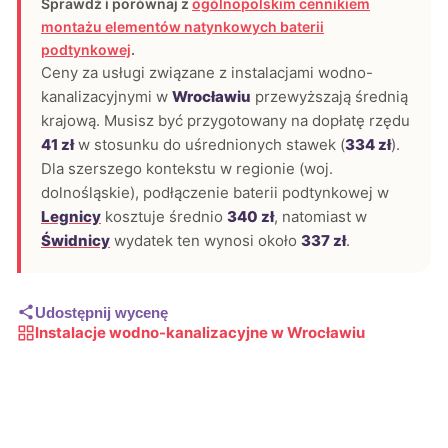
Sprawdź i porównaj z
ogólnopolskim cennikiem
montażu elementów natynkowych baterii
podtynkowej
.
Ceny za usługi związane z instalacjami wodno-
kanalizacyjnymi w
Wrocławiu
przewyższają średnią
krajową. Musisz być przygotowany na dopłatę rzędu
41 zł
w stosunku do uśrednionych stawek (
334 zł
).
Dla szerszego kontekstu w regionie (woj.
dolnośląskie), podłączenie baterii podtynkowej w
Legnicy
kosztuje średnio
340 zł
, natomiast w
Świdnicy
wydatek ten wynosi około
337 zł
.
Udostępnij wycenę
Instalacje wodno-kanalizacyjne w Wrocławiu