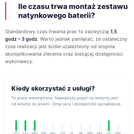
Ile czasu trwa montaż zestawu
natynkowego baterii?
Standardowy czas trwania prac to zazwyczaj
1,5
godz – 3 godz
. Warto jednak pamiętać, że ostateczny
czas realizacji jest ściśle uzależniony od stopnia
skomplikowania zlecenia oraz bieżącej dostępności
wykonawcy.
Kiedy skorzystać z usługi?
To prace wewnętrzne. Największy popyt na remonty jest
od wiosny do jesieni. Zimą ceny i dostępność są najlepsze.
STY
LUT
MAR
KWI
MAJ
CZE
LIP
SIE
WRZ
PAŹ
LIS
GRU