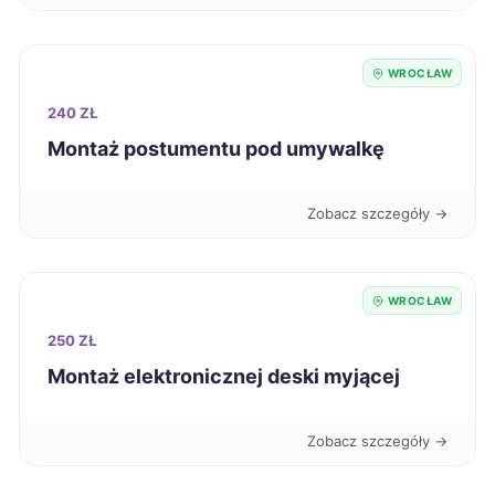
Kutno
323 zł
WROCŁAW
Racibórz
323 zł
240 ZŁ
Montaż postumentu pod umywalkę
Tczew
323 zł
Zobacz szczegóły →
Chorzów
324 zł
Sanok
324 zł
WROCŁAW
250 ZŁ
Starogard Gdański
324 zł
Montaż elektronicznej deski myjącej
Zawiercie
324 zł
Zobacz szczegóły →
Kielce
325 zł