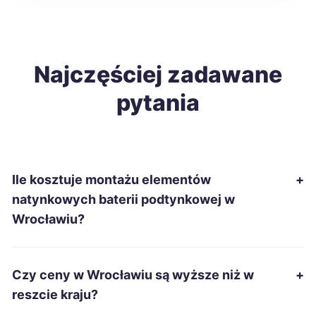
Zduńska Wola
309 zł
Inowrocław
Najczęściej zadawane
310 zł
pytania
Starachowice
310 zł
Łomża
310 zł
Ile kosztuje montażu elementów
+
Chełm
312 zł
natynkowych baterii podtynkowej w
Wrocławiu?
Stalowa Wola
312 zł
Słupsk
312 zł
Czy ceny w Wrocławiu są wyższe niż w
+
reszcie kraju?
Ciechanów
313 zł