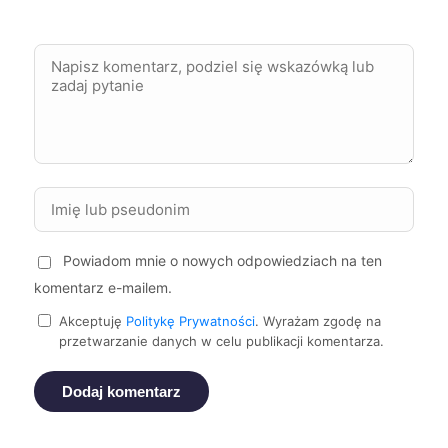
Siemianowice Śląskie
333 zł
Elbląg
334 zł
Mielec
334 zł
Piła
334 zł
Powiadom mnie o nowych odpowiedziach na ten
Zabrze
334 zł
komentarz e-mailem.
Żory
334 zł
Akceptuję
Politykę Prywatności
. Wyrażam zgodę na
przetwarzanie danych w celu publikacji komentarza.
Żyrardów
334 zł
Dodaj komentarz
Bytom
335 zł