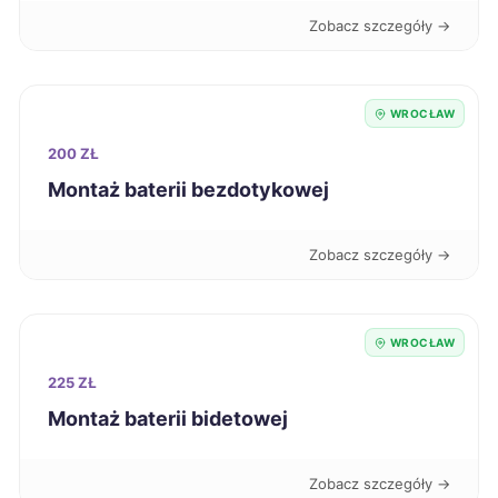
Zobacz szczegóły →
Knurów
320 zł
Suwałki
321 zł
WROCŁAW
200 ZŁ
Jarosław
322 zł
Montaż baterii bezdotykowej
Nowa Sól
322 zł
Zobacz szczegóły →
Puławy
322 zł
WROCŁAW
Wałbrzych
322 zł
TWÓJ REGION
225 ZŁ
Kalisz
Montaż baterii bidetowej
323 zł
Konin
323 zł
Zobacz szczegóły →