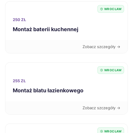
WROCŁAW
Siedlce
325 zł
250 ZŁ
Włocławek
325 zł
Montaż baterii kuchennej
Żary
325 zł
Zobacz szczegóły →
Jaworzno
326 zł
WROCŁAW
Sieradz
326 zł
255 ZŁ
Montaż blatu łazienkowego
Ostrów Wielkopolski
327 zł
Zobacz szczegóły →
Bełchatów
328 zł
Piotrków Trybunalski
328 zł
WROCŁAW