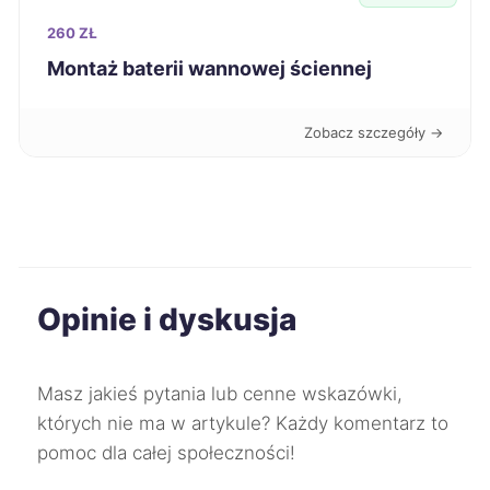
260 ZŁ
Bolesławiec
329 zł
TWÓJ REGION
Montaż baterii wannowej ściennej
Będzin
329 zł
Zobacz szczegóły →
Radom
330 zł
Pabianice
331 zł
Stargard
331 zł
Opinie i dyskusja
Oleśnica
331 zł
TWÓJ REGION
Masz jakieś pytania lub cenne wskazówki,
Skierniewice
332 zł
których nie ma w artykule? Każdy komentarz to
pomoc dla całej społeczności!
Tarnów
333 zł