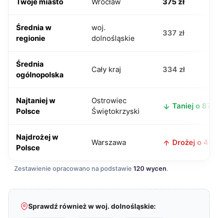
Twoje miasto
Wrocław
375 zł
Średnia w
woj.
337 zł
regionie
dolnośląskie
Średnia
Cały kraj
334 zł
ogólnopolska
Najtaniej w
Ostrowiec
Taniej o 87 z
Polsce
Świętokrzyski
Najdrożej w
Warszawa
Drożej o 45 z
Polsce
Zestawienie opracowano na podstawie
120 wycen
.
Sprawdź również w woj. dolnośląskie: