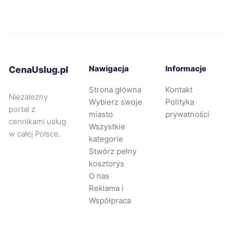
Gniezno
335 zł
Piekary Śląskie
335 zł
Nawigacja
Informacje
CenaUslug.pl
Tarnowskie Góry
335 zł
Strona główna
Kontakt
Niezależny
Wybierz swoje
Polityka
Głogów
336 zł
TWÓJ REGION
portal z
miasto
prywatności
cennikami usług
Wszystkie
w całej Polsce.
Rybnik
336 zł
kategorie
Stwórz pełny
kosztorys
Świdnica
337 zł
TWÓJ REGION
O nas
Reklama i
Gorzów Wielkopolski
338 zł
Współpraca
Leszno
339 zł