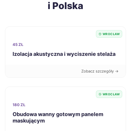
i Polska
Wodzisław Śląski
317 zł
Krosno
318 zł
WROCŁAW
Mysłowice
318 zł
45 ZŁ
Izolacja akustyczna i wyciszenie stelaża
Tomaszów Mazowiecki
318 zł
Zobacz szczegóły →
Świętochłowice
319 zł
Łódź
320 zł
WROCŁAW
180 ZŁ
Ostrołęka
320 zł
Obudowa wanny gotowym panelem
maskującym
Oświęcim
320 zł