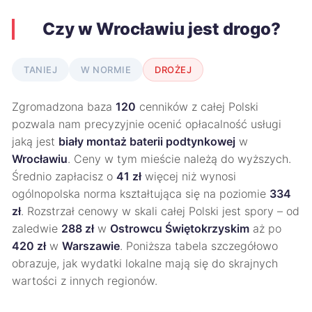
Czy w Wrocławiu jest drogo?
TANIEJ
W NORMIE
DROŻEJ
Zgromadzona baza
120
cenników z całej Polski
pozwala nam precyzyjnie ocenić opłacalność usługi
jaką jest
biały montaż baterii podtynkowej
w
Wrocławiu
. Ceny w tym mieście należą do wyższych.
Średnio zapłacisz o
41 zł
więcej niż wynosi
ogólnopolska norma kształtująca się na poziomie
334
zł
. Rozstrzał cenowy w skali całej Polski jest spory – od
zaledwie
288 zł
w
Ostrowcu Świętokrzyskim
aż po
420 zł
w
Warszawie
. Poniższa tabela szczegółowo
obrazuje, jak wydatki lokalne mają się do skrajnych
wartości z innych regionów.