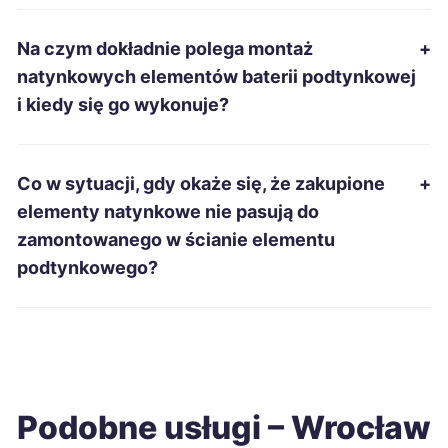
Chojnice
315 zł
Na czym dokładnie polega montaż
+
natynkowych elementów baterii podtynkowej
Jelenia Góra
315 zł
TWÓJ REGION
i kiedy się go wykonuje?
Kwidzyn
315 zł
Co w sytuacji, gdy okaże się, że zakupione
+
Malbork
315 zł
elementy natynkowe nie pasują do
zamontowanego w ścianie elementu
Radomsko
315 zł
podtynkowego?
Dębica
317 zł
Grudziądz
317 zł
Podobne usługi – Wrocław
Kędzierzyn-Koźle
317 zł