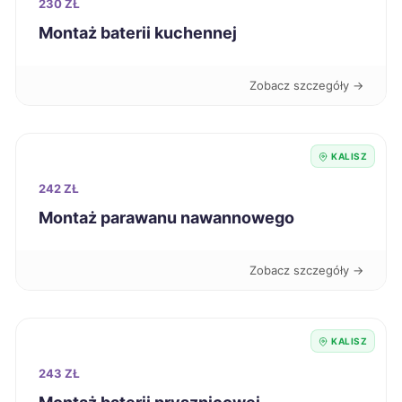
Siedlce
230 ZŁ
325 zł
Montaż baterii kuchennej
Włocławek
325 zł
Zobacz szczegóły →
Żary
325 zł
Jaworzno
326 zł
KALISZ
242 ZŁ
Sieradz
326 zł
Montaż parawanu nawannowego
Ostrów Wielkopolski
327 zł
TWÓJ REGION
Zobacz szczegóły →
Bełchatów
328 zł
KALISZ
Piotrków Trybunalski
328 zł
243 ZŁ