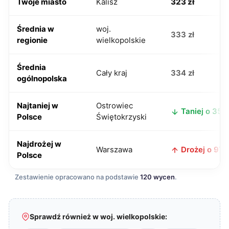
Twoje miasto
Kalisz
323 zł
Średnia w
woj.
333 zł
regionie
wielkopolskie
Średnia
Cały kraj
334 zł
ogólnopolska
Najtaniej w
Ostrowiec
Taniej o 35 z
Polsce
Świętokrzyski
Najdrożej w
Warszawa
Drożej o 97 z
Polsce
Zestawienie opracowano na podstawie
120 wycen
.
Sprawdź również w woj. wielkopolskie: