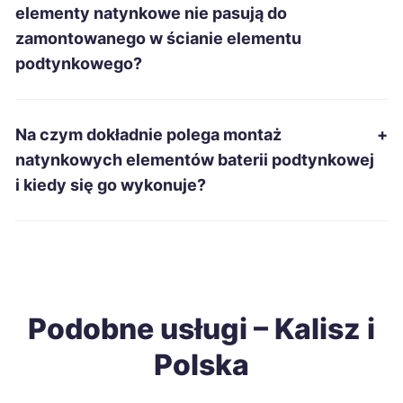
Chojnice
315 zł
elementy natynkowe nie pasują do
zamontowanego w ścianie elementu
Jelenia Góra
315 zł
podtynkowego?
Kwidzyn
315 zł
Na czym dokładnie polega montaż
+
Malbork
315 zł
natynkowych elementów baterii podtynkowej
i kiedy się go wykonuje?
Radomsko
315 zł
Dębica
317 zł
Grudziądz
317 zł
Podobne usługi – Kalisz i
Polska
Kędzierzyn-Koźle
317 zł