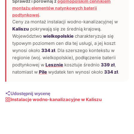
Sprawdź i porównaj z
ogólnopolskim cennikiem
montażu elementów natynkowych baterii
podtynkowej
.
Ceny za montaż instalacji wodno-kanalizacyjnej w
Kaliszu
pokrywają się ze średnią krajową.
Województwo
wielkopolskie
charakteryzuje się
typowym poziomem cen dla tej usługi, a jej koszt
wynosi około
334 zł
. Dla szerszego kontekstu w
regionie (woj. wielkopolskie), podłączenie baterii
podtynkowej w
Lesznie
kosztuje średnio
339 zł
,
natomiast w
Pile
wydatek ten wynosi około
334 zł
.
Udostępnij wycenę
Instalacje wodno-kanalizacyjne w Kaliszu