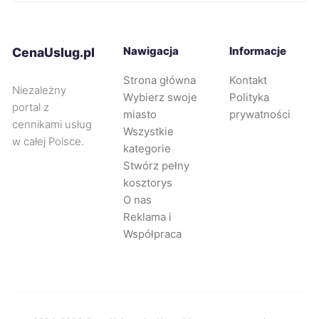
Gniezno
335 zł
TWÓJ REGION
Piekary Śląskie
335 zł
Nawigacja
Informacje
CenaUslug.pl
Strona główna
Kontakt
Tarnowskie Góry
335 zł
Niezależny
Wybierz swoje
Polityka
portal z
miasto
prywatności
Głogów
336 zł
cennikami usług
Wszystkie
w całej Polsce.
kategorie
Rybnik
336 zł
Stwórz pełny
kosztorys
O nas
Świdnica
337 zł
Reklama i
Współpraca
Gorzów Wielkopolski
338 zł
Leszno
339 zł
TWÓJ REGION