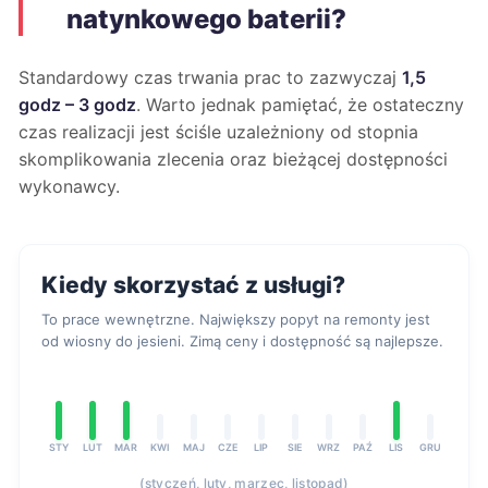
natynkowego baterii?
Standardowy czas trwania prac to zazwyczaj
1,5
godz – 3 godz
. Warto jednak pamiętać, że ostateczny
czas realizacji jest ściśle uzależniony od stopnia
skomplikowania zlecenia oraz bieżącej dostępności
wykonawcy.
Kiedy skorzystać z usługi?
To prace wewnętrzne. Największy popyt na remonty jest
od wiosny do jesieni. Zimą ceny i dostępność są najlepsze.
STY
LUT
MAR
KWI
MAJ
CZE
LIP
SIE
WRZ
PAŹ
LIS
GRU
(styczeń, luty, marzec, listopad)