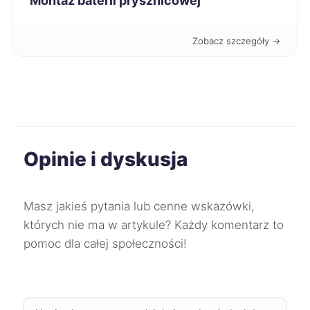
Montaż baterii prysznicowej
Bolesławiec
329 zł
Zobacz szczegóły →
Będzin
329 zł
Radom
330 zł
Pabianice
331 zł
Opinie i dyskusja
Stargard
331 zł
Oleśnica
331 zł
Masz jakieś pytania lub cenne wskazówki,
których nie ma w artykule? Każdy komentarz to
Skierniewice
332 zł
pomoc dla całej społeczności!
Tarnów
333 zł