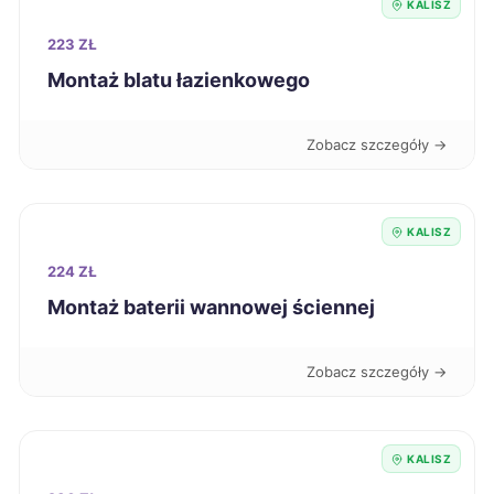
Kutno
323 zł
KALISZ
223 ZŁ
Racibórz
323 zł
Montaż blatu łazienkowego
Tczew
323 zł
Zobacz szczegóły →
Chorzów
324 zł
KALISZ
Sanok
324 zł
224 ZŁ
Montaż baterii wannowej ściennej
Starogard Gdański
324 zł
Zobacz szczegóły →
Zawiercie
324 zł
Kielce
325 zł
KALISZ