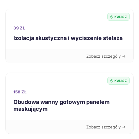
Wodzisław Śląski
317 zł
KALISZ
Krosno
318 zł
39 ZŁ
Mysłowice
318 zł
Izolacja akustyczna i wyciszenie stelaża
Tomaszów Mazowiecki
318 zł
Zobacz szczegóły →
Świętochłowice
319 zł
KALISZ
Łódź
320 zł
158 ZŁ
Obudowa wanny gotowym panelem
Ostrołęka
320 zł
maskującym
Oświęcim
320 zł
Zobacz szczegóły →