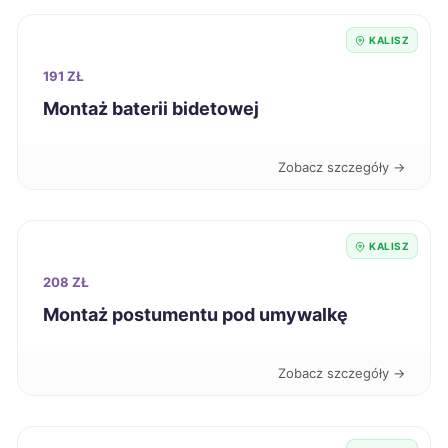
Knurów
320 zł
KALISZ
Suwałki
321 zł
191 ZŁ
Montaż baterii bidetowej
Jarosław
322 zł
Zobacz szczegóły →
Nowa Sól
322 zł
Puławy
322 zł
KALISZ
208 ZŁ
Wałbrzych
322 zł
Montaż postumentu pod umywalkę
Kalisz
323 zł
TWOJE MIASTO
Zobacz szczegóły →
Konin
323 zł
TWÓJ REGION