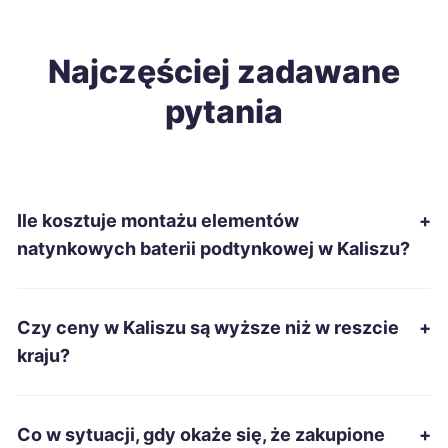
Zduńska Wola
309 zł
Inowrocław
Najczęściej zadawane
310 zł
pytania
Starachowice
310 zł
Łomża
310 zł
Ile kosztuje montażu elementów
+
Chełm
312 zł
natynkowych baterii podtynkowej w Kaliszu?
Stalowa Wola
312 zł
Czy ceny w Kaliszu są wyższe niż w reszcie
+
Słupsk
312 zł
kraju?
Ciechanów
313 zł
Co w sytuacji, gdy okaże się, że zakupione
+