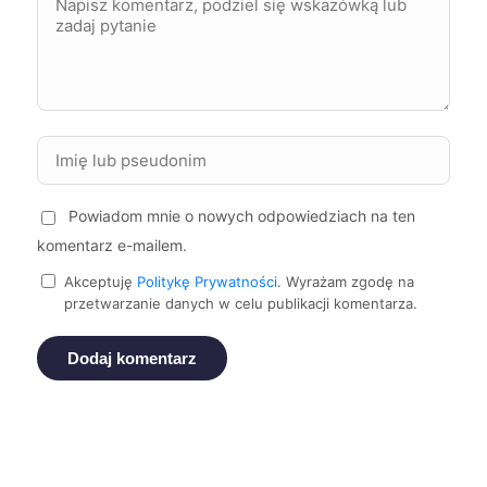
Siemianowice Śląskie
333 zł
Elbląg
334 zł
Mielec
334 zł
Piła
334 zł
TWÓJ REGION
Powiadom mnie o nowych odpowiedziach na ten
komentarz e-mailem.
Zabrze
334 zł
Akceptuję
Politykę Prywatności
. Wyrażam zgodę na
przetwarzanie danych w celu publikacji komentarza.
Żory
334 zł
Dodaj komentarz
Żyrardów
334 zł
Bytom
335 zł