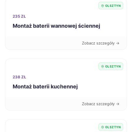
Kutno
323 zł
OLSZTYN
235 ZŁ
Racibórz
323 zł
Montaż baterii wannowej ściennej
Tczew
323 zł
Zobacz szczegóły →
Chorzów
324 zł
OLSZTYN
Sanok
324 zł
238 ZŁ
Montaż baterii kuchennej
Starogard Gdański
324 zł
Zobacz szczegóły →
Zawiercie
324 zł
Kielce
325 zł
OLSZTYN