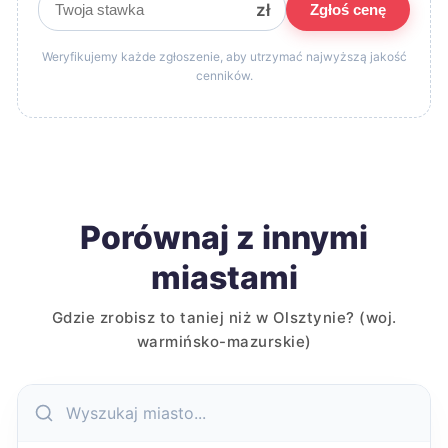
zł
Zgłoś cenę
Weryfikujemy każde zgłoszenie, aby utrzymać najwyższą jakość
cenników.
Porównaj z innymi
miastami
Gdzie zrobisz to taniej niż w Olsztynie? (woj.
warmińsko-mazurskie)