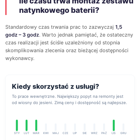
Ile czasu trwa montaż zestawu
natynkowego baterii?
Standardowy czas trwania prac to zazwyczaj
1,5
godz – 3 godz
. Warto jednak pamiętać, że ostateczny
czas realizacji jest ściśle uzależniony od stopnia
skomplikowania zlecenia oraz bieżącej dostępności
wykonawcy.
Kiedy skorzystać z usługi?
To prace wewnętrzne. Największy popyt na remonty jest
od wiosny do jesieni. Zimą ceny i dostępność są najlepsze.
STY
LUT
MAR
KWI
MAJ
CZE
LIP
SIE
WRZ
PAŹ
LIS
GRU