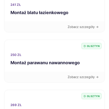
Siedlce
241 ZŁ
325 zł
Montaż blatu łazienkowego
Włocławek
325 zł
Zobacz szczegóły →
Żary
325 zł
Jaworzno
326 zł
OLSZTYN
250 ZŁ
Sieradz
326 zł
Montaż parawanu nawannowego
Ostrów Wielkopolski
327 zł
Zobacz szczegóły →
Bełchatów
328 zł
OLSZTYN
Piotrków Trybunalski
328 zł
269 ZŁ