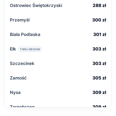
Ostrowiec Świętokrzyski
288 zł
Przemyśl
300 zł
Biała Podlaska
301 zł
Ełk
303 zł
TWÓJ REGION
Szczecinek
303 zł
Zamość
305 zł
Nysa
309 zł
Tarnobrzeg
309 zł