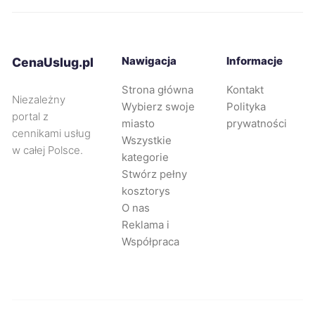
Gniezno
335 zł
Piekary Śląskie
335 zł
Nawigacja
Informacje
CenaUslug.pl
Strona główna
Kontakt
Tarnowskie Góry
335 zł
Niezależny
Wybierz swoje
Polityka
portal z
miasto
prywatności
Głogów
336 zł
cennikami usług
Wszystkie
w całej Polsce.
kategorie
Rybnik
336 zł
Stwórz pełny
kosztorys
O nas
Świdnica
337 zł
Reklama i
Współpraca
Gorzów Wielkopolski
338 zł
Leszno
339 zł