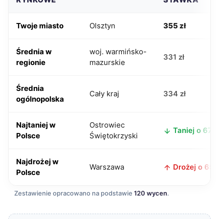
Twoje miasto
Olsztyn
355 zł
Średnia w
woj. warmińsko-
331 zł
regionie
mazurskie
Średnia
Cały kraj
334 zł
ogólnopolska
Najtaniej w
Ostrowiec
Taniej o 67 z
Polsce
Świętokrzyski
Najdrożej w
Warszawa
Drożej o 65 z
Polsce
Zestawienie opracowano na podstawie
120 wycen
.