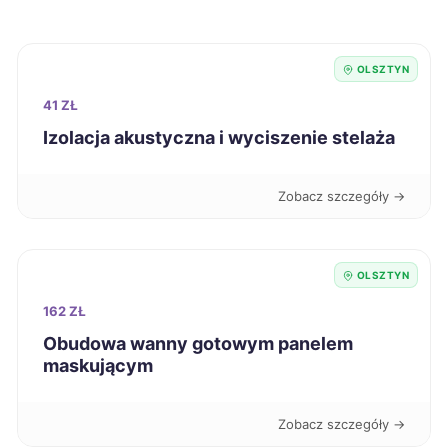
Wodzisław Śląski
317 zł
OLSZTYN
Krosno
318 zł
41 ZŁ
Mysłowice
318 zł
Izolacja akustyczna i wyciszenie stelaża
Tomaszów Mazowiecki
318 zł
Zobacz szczegóły →
Świętochłowice
319 zł
OLSZTYN
Łódź
320 zł
162 ZŁ
Obudowa wanny gotowym panelem
Ostrołęka
320 zł
maskującym
Oświęcim
320 zł
Zobacz szczegóły →