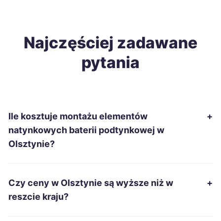
Zduńska Wola
309 zł
Inowrocław
Najczęściej zadawane
310 zł
pytania
Starachowice
310 zł
Łomża
310 zł
Ile kosztuje montażu elementów
+
Chełm
312 zł
natynkowych baterii podtynkowej w
Olsztynie?
Stalowa Wola
312 zł
Słupsk
312 zł
Czy ceny w Olsztynie są wyższe niż w
+
reszcie kraju?
Ciechanów
313 zł