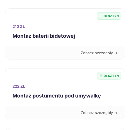
Knurów
320 zł
OLSZTYN
Suwałki
321 zł
210 ZŁ
Montaż baterii bidetowej
Jarosław
322 zł
Zobacz szczegóły →
Nowa Sól
322 zł
Puławy
322 zł
OLSZTYN
222 ZŁ
Wałbrzych
322 zł
Montaż postumentu pod umywalkę
Kalisz
323 zł
Zobacz szczegóły →
Konin
323 zł