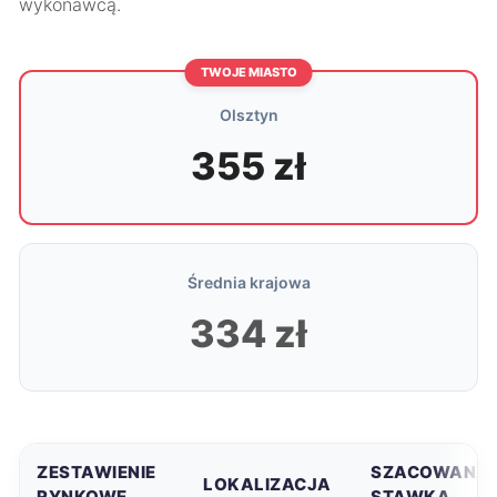
wykonawcą.
TWOJE MIASTO
Olsztyn
355 zł
Średnia krajowa
334 zł
ZESTAWIENIE
SZACOWANA
LOKALIZACJA
RYNKOWE
STAWKA