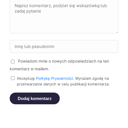
Siemianowice Śląskie
333 zł
Elbląg
334 zł
TWÓJ REGION
Mielec
334 zł
Piła
334 zł
Powiadom mnie o nowych odpowiedziach na ten
komentarz e-mailem.
Zabrze
334 zł
Akceptuję
Politykę Prywatności
. Wyrażam zgodę na
przetwarzanie danych w celu publikacji komentarza.
Żory
334 zł
Dodaj komentarz
Żyrardów
334 zł
Bytom
335 zł