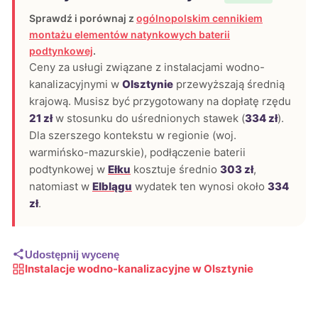
Sprawdź i porównaj z
ogólnopolskim cennikiem
montażu elementów natynkowych baterii
podtynkowej
.
Ceny za usługi związane z instalacjami wodno-
kanalizacyjnymi w
Olsztynie
przewyższają średnią
krajową. Musisz być przygotowany na dopłatę rzędu
21 zł
w stosunku do uśrednionych stawek (
334 zł
).
Dla szerszego kontekstu w regionie (woj.
warmińsko-mazurskie), podłączenie baterii
podtynkowej w
Ełku
kosztuje średnio
303 zł
,
natomiast w
Elblągu
wydatek ten wynosi około
334
zł
.
Udostępnij wycenę
Instalacje wodno-kanalizacyjne w Olsztynie