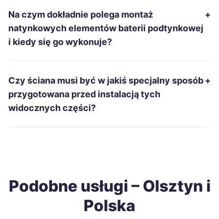
Chojnice
315 zł
Na czym dokładnie polega montaż
+
natynkowych elementów baterii podtynkowej
Jelenia Góra
315 zł
i kiedy się go wykonuje?
Kwidzyn
315 zł
Czy ściana musi być w jakiś specjalny sposób
+
Malbork
315 zł
przygotowana przed instalacją tych
widocznych części?
Radomsko
315 zł
Dębica
317 zł
Grudziądz
317 zł
Podobne usługi – Olsztyn i
Polska
Kędzierzyn-Koźle
317 zł