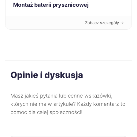
Montaż baterii prysznicowej
Bolesławiec
329 zł
Zobacz szczegóły →
Będzin
329 zł
Radom
330 zł
Pabianice
331 zł
Opinie i dyskusja
Stargard
331 zł
Oleśnica
331 zł
Masz jakieś pytania lub cenne wskazówki,
których nie ma w artykule? Każdy komentarz to
Skierniewice
332 zł
pomoc dla całej społeczności!
Tarnów
333 zł