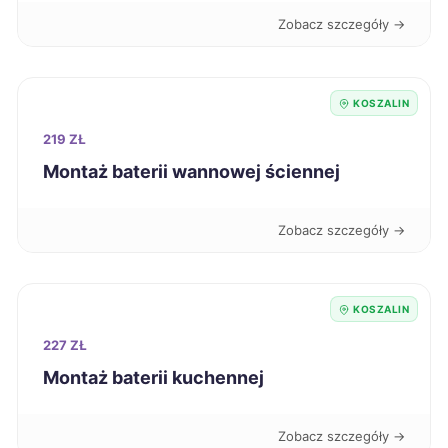
Konin
323 zł
Zobacz szczegóły →
Kutno
323 zł
KOSZALIN
Racibórz
323 zł
219 ZŁ
Montaż baterii wannowej ściennej
Tczew
323 zł
Zobacz szczegóły →
Chorzów
324 zł
Sanok
324 zł
KOSZALIN
227 ZŁ
Starogard Gdański
324 zł
Montaż baterii kuchennej
Zawiercie
324 zł
Zobacz szczegóły →