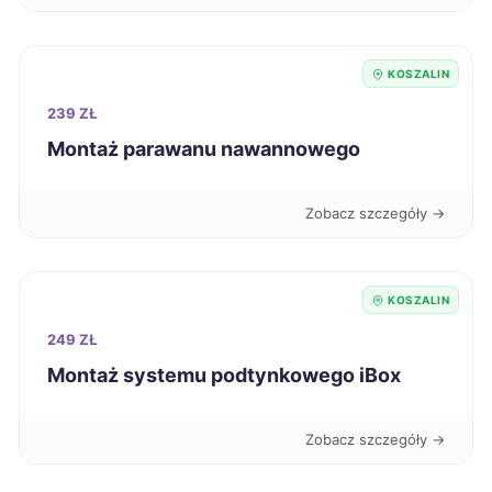
Kielce
325 zł
KOSZALIN
Siedlce
325 zł
239 ZŁ
Włocławek
325 zł
Montaż parawanu nawannowego
Żary
325 zł
Zobacz szczegóły →
Jaworzno
326 zł
KOSZALIN
Sieradz
326 zł
249 ZŁ
Montaż systemu podtynkowego iBox
Ostrów Wielkopolski
327 zł
Zobacz szczegóły →
Bełchatów
328 zł