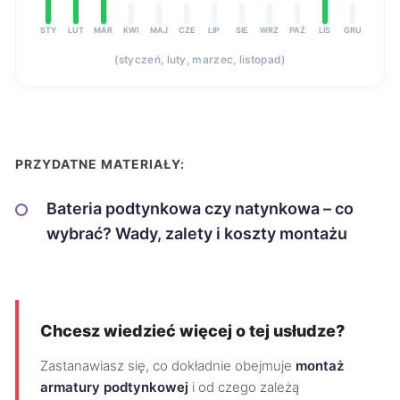
STY
LUT
MAR
KWI
MAJ
CZE
LIP
SIE
WRZ
PAŹ
LIS
GRU
(styczeń, luty, marzec, listopad)
PRZYDATNE MATERIAŁY:
Bateria podtynkowa czy natynkowa – co
wybrać? Wady, zalety i koszty montażu
Chcesz wiedzieć więcej o tej usłudze?
Zastanawiasz się, co dokładnie obejmuje
montaż
armatury podtynkowej
i od czego zależą