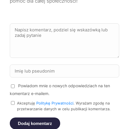
pomoc dla całej społeczności!
Tarnów
333 zł
Siemianowice Śląskie
333 zł
Elbląg
334 zł
Mielec
334 zł
Piła
334 zł
Powiadom mnie o nowych odpowiedziach na ten
Zabrze
334 zł
komentarz e-mailem.
Żory
334 zł
Akceptuję
Politykę Prywatności
. Wyrażam zgodę na
przetwarzanie danych w celu publikacji komentarza.
Żyrardów
334 zł
Dodaj komentarz