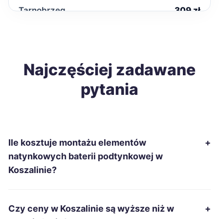
Tarnobrzeg
309 zł
Zduńska Wola
309 zł
Inowrocław
Najczęściej zadawane
310 zł
pytania
Starachowice
310 zł
Łomża
310 zł
Ile kosztuje montażu elementów
+
Chełm
312 zł
natynkowych baterii podtynkowej w
Koszalinie?
Stalowa Wola
312 zł
Słupsk
312 zł
Czy ceny w Koszalinie są wyższe niż w
+