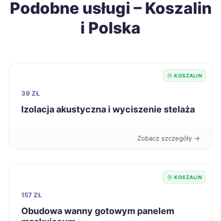
Podobne usługi – Koszalin
Kędzierzyn-Koźle
317 zł
i Polska
Wodzisław Śląski
317 zł
Krosno
318 zł
KOSZALIN
Mysłowice
318 zł
39 ZŁ
Izolacja akustyczna i wyciszenie stelaża
Tomaszów Mazowiecki
318 zł
Zobacz szczegóły →
Świętochłowice
319 zł
Łódź
320 zł
KOSZALIN
157 ZŁ
Ostrołęka
320 zł
Obudowa wanny gotowym panelem