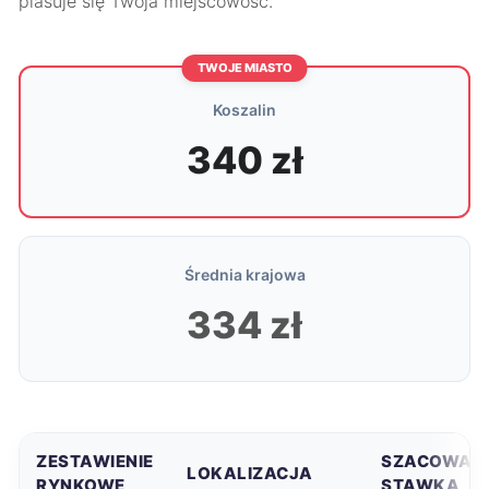
plasuje się Twoja miejscowość.
TWOJE MIASTO
Koszalin
340 zł
Średnia krajowa
334 zł
ZESTAWIENIE
SZACOWAN
LOKALIZACJA
RYNKOWE
STAWKA