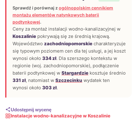
Sprawdź i porównaj z
ogólnopolskim cennikiem
montażu elementów natynkowych baterii
podtynkowej
.
Ceny za montaż instalacji wodno-kanalizacyjnej w
Koszalinie
pokrywają się ze średnią krajową.
Województwo
zachodniopomorskie
charakteryzuje
się typowym poziomem cen dla tej usługi, a jej koszt
wynosi około
334 zł
. Dla szerszego kontekstu w
regionie (woj. zachodniopomorskie), podłączenie
baterii podtynkowej w
Stargardzie
kosztuje średnio
331 zł
, natomiast w
Szczecinku
wydatek ten
wynosi około
303 zł
.
Udostępnij wycenę
Instalacje wodno-kanalizacyjne w Koszalinie