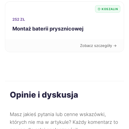
Piotrków Trybunalski
328 zł
KOSZALIN
252 ZŁ
Bolesławiec
329 zł
Montaż baterii prysznicowej
Będzin
329 zł
Zobacz szczegóły →
Radom
330 zł
Pabianice
331 zł
Stargard
331 zł
TWÓJ REGION
Opinie i dyskusja
Oleśnica
331 zł
Masz jakieś pytania lub cenne wskazówki,
Skierniewice
332 zł
których nie ma w artykule? Każdy komentarz to