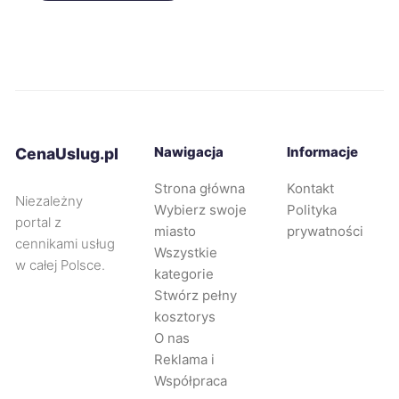
Bytom
335 zł
Gniezno
335 zł
Piekary Śląskie
335 zł
Nawigacja
Informacje
CenaUslug.pl
Tarnowskie Góry
335 zł
Strona główna
Kontakt
Niezależny
Wybierz swoje
Polityka
Głogów
336 zł
portal z
miasto
prywatności
cennikami usług
Wszystkie
w całej Polsce.
Rybnik
336 zł
kategorie
Stwórz pełny
kosztorys
Świdnica
337 zł
O nas
Reklama i
Gorzów Wielkopolski
338 zł
Współpraca