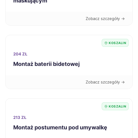
maskującym
Oświęcim
320 zł
Zobacz szczegóły →
Knurów
320 zł
Suwałki
321 zł
KOSZALIN
204 ZŁ
Jarosław
322 zł
Montaż baterii bidetowej
Nowa Sól
322 zł
Zobacz szczegóły →
Puławy
322 zł
KOSZALIN
Wałbrzych
322 zł
213 ZŁ
Kalisz
Montaż postumentu pod umywalkę
323 zł