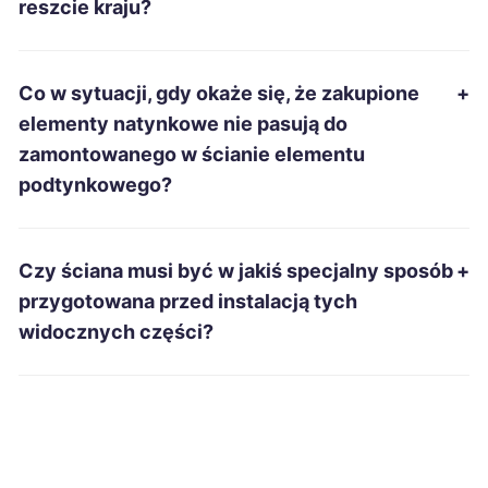
reszcie kraju?
Ciechanów
313 zł
Chojnice
315 zł
Co w sytuacji, gdy okaże się, że zakupione
+
elementy natynkowe nie pasują do
Jelenia Góra
315 zł
zamontowanego w ścianie elementu
podtynkowego?
Kwidzyn
315 zł
Malbork
315 zł
Czy ściana musi być w jakiś specjalny sposób
+
przygotowana przed instalacją tych
Radomsko
315 zł
widocznych części?
Dębica
317 zł
Grudziądz
317 zł