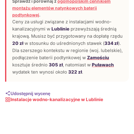
Sprawdź i porównaj z
ogólnopolskim cennikiem
montażu elementów natynkowych baterii
podtynkowej
.
Ceny za usługi związane z instalacjami wodno-
kanalizacyjnymi w
Lublinie
przewyższają średnią
krajową. Musisz być przygotowany na dopłatę rzędu
20 zł
w stosunku do uśrednionych stawek (
334 zł
).
Dla szerszego kontekstu w regionie (woj. lubelskie),
podłączenie baterii podtynkowej w
Zamościu
kosztuje średnio
305 zł
, natomiast w
Puławach
wydatek ten wynosi około
322 zł
.
Udostępnij wycenę
Instalacje wodno-kanalizacyjne w Lublinie