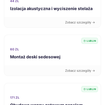
44 ZŁ
Krosno
318 zł
Izolacja akustyczna i wyciszenie stelaża
Mysłowice
318 zł
Zobacz szczegóły →
Tomaszów Mazowiecki
318 zł
LUBLIN
Świętochłowice
319 zł
60 ZŁ
Montaż deski sedesowej
Łódź
320 zł
Zobacz szczegóły →
Ostrołęka
320 zł
Oświęcim
320 zł
LUBLIN
171 ZŁ
Knurów
320 zł