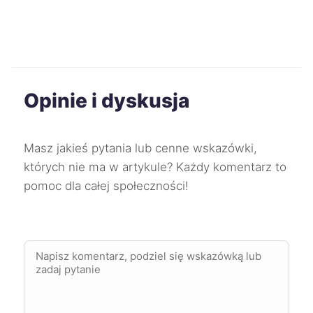
Będzin
329 zł
Radom
330 zł
Opinie i dyskusja
Pabianice
331 zł
Stargard
331 zł
Masz jakieś pytania lub cenne wskazówki,
których nie ma w artykule? Każdy komentarz to
Oleśnica
331 zł
pomoc dla całej społeczności!
Skierniewice
332 zł
Tarnów
333 zł
Siemianowice Śląskie
333 zł