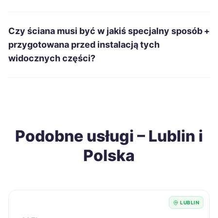
Jelenia Góra
315 zł
Czy ściana musi być w jakiś specjalny sposób
+
Kwidzyn
315 zł
przygotowana przed instalacją tych
widocznych części?
Malbork
315 zł
Radomsko
315 zł
Dębica
317 zł
Podobne usługi – Lublin i
Polska
Grudziądz
317 zł
Kędzierzyn-Koźle
317 zł
LUBLIN
Wodzisław Śląski
317 zł