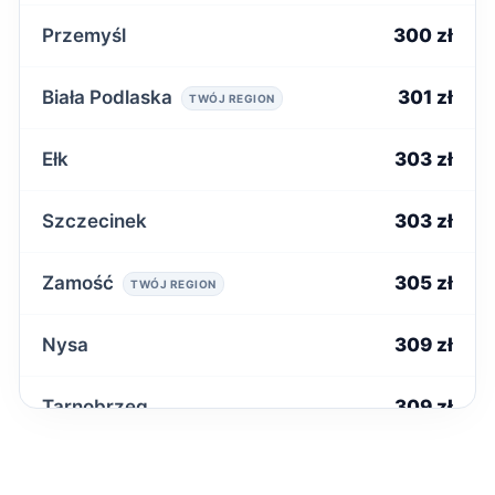
Przemyśl
300 zł
Biała Podlaska
301 zł
TWÓJ REGION
Ełk
303 zł
Szczecinek
303 zł
Zamość
305 zł
TWÓJ REGION
Nysa
309 zł
Tarnobrzeg
309 zł
Zduńska Wola
309 zł