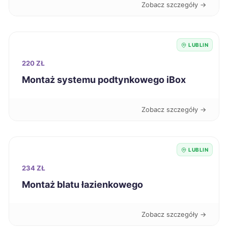
Zobacz szczegóły →
Włocławek
325 zł
Żary
325 zł
LUBLIN
220 ZŁ
Jaworzno
326 zł
Montaż systemu podtynkowego iBox
Sieradz
326 zł
Zobacz szczegóły →
Ostrów Wielkopolski
327 zł
LUBLIN
Bełchatów
328 zł
234 ZŁ
Montaż blatu łazienkowego
Piotrków Trybunalski
328 zł
Zobacz szczegóły →
Bolesławiec
329 zł