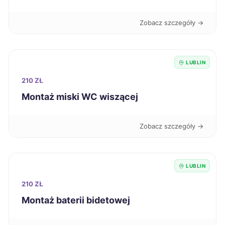
Racibórz
323 zł
Zobacz szczegóły →
Tczew
323 zł
LUBLIN
Chorzów
324 zł
210 ZŁ
Montaż miski WC wiszącej
Sanok
324 zł
Zobacz szczegóły →
Starogard Gdański
324 zł
Zawiercie
324 zł
LUBLIN
Kielce
210 ZŁ
325 zł
Montaż baterii bidetowej
Siedlce
325 zł