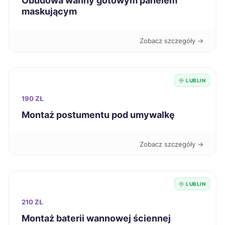
Obudowa wanny gotowym panelem
maskującym
Suwałki
321 zł
Zobacz szczegóły →
Jarosław
322 zł
Nowa Sól
322 zł
LUBLIN
190 ZŁ
Puławy
322 zł
TWÓJ REGION
Montaż postumentu pod umywalkę
Wałbrzych
322 zł
Zobacz szczegóły →
Kalisz
323 zł
Konin
323 zł
LUBLIN
210 ZŁ
Kutno
323 zł
Montaż baterii wannowej ściennej