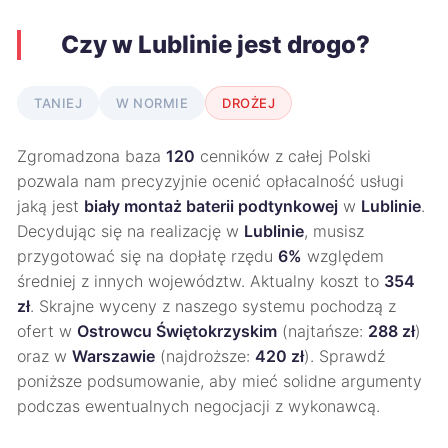
Czy w Lublinie jest drogo?
TANIEJ
W NORMIE
DROŻEJ
Zgromadzona baza
120
cenników z całej Polski
pozwala nam precyzyjnie ocenić opłacalność usługi
jaką jest
biały montaż baterii podtynkowej
w
Lublinie
.
Decydując się na realizację w
Lublinie
, musisz
przygotować się na dopłatę rzędu
6%
względem
średniej z innych województw. Aktualny koszt to
354
zł
. Skrajne wyceny z naszego systemu pochodzą z
ofert w
Ostrowcu Świętokrzyskim
(najtańsze:
288 zł
)
oraz w
Warszawie
(najdroższe:
420 zł
). Sprawdź
poniższe podsumowanie, aby mieć solidne argumenty
podczas ewentualnych negocjacji z wykonawcą.