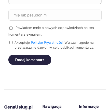
Elbląg
334 zł
Mielec
334 zł
Powiadom mnie o nowych odpowiedziach na ten
komentarz e-mailem.
Piła
334 zł
Akceptuję
Politykę Prywatności
. Wyrażam zgodę na
przetwarzanie danych w celu publikacji komentarza.
Zabrze
334 zł
Dodaj komentarz
Żory
334 zł
Żyrardów
334 zł
Bytom
335 zł
Gniezno
335 zł
Nawigacja
Informacje
CenaUslug.pl