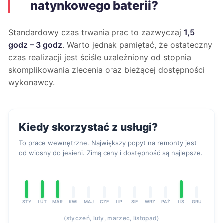
natynkowego baterii?
Standardowy czas trwania prac to zazwyczaj
1,5
godz – 3 godz
. Warto jednak pamiętać, że ostateczny
czas realizacji jest ściśle uzależniony od stopnia
skomplikowania zlecenia oraz bieżącej dostępności
wykonawcy.
Kiedy skorzystać z usługi?
To prace wewnętrzne. Największy popyt na remonty jest
od wiosny do jesieni. Zimą ceny i dostępność są najlepsze.
STY
LUT
MAR
KWI
MAJ
CZE
LIP
SIE
WRZ
PAŹ
LIS
GRU
(styczeń, luty, marzec, listopad)