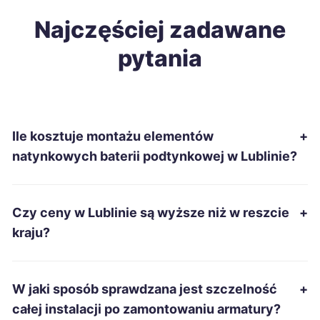
Inowrocław
Najczęściej zadawane
310 zł
pytania
Starachowice
310 zł
Łomża
310 zł
Ile kosztuje montażu elementów
+
Chełm
312 zł
TWÓJ REGION
natynkowych baterii podtynkowej w Lublinie?
Stalowa Wola
312 zł
Czy ceny w Lublinie są wyższe niż w reszcie
+
Słupsk
312 zł
kraju?
Ciechanów
313 zł
W jaki sposób sprawdzana jest szczelność
+
Chojnice
315 zł
całej instalacji po zamontowaniu armatury?