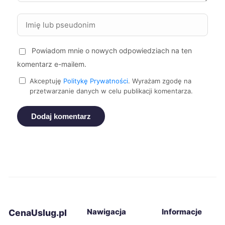
Mielec
334 zł
Powiadom mnie o nowych odpowiedziach na ten
Piła
334 zł
komentarz e-mailem.
Zabrze
334 zł
Akceptuję
Politykę Prywatności
. Wyrażam zgodę na
TWÓJ REGION
przetwarzanie danych w celu publikacji komentarza.
Żory
334 zł
TWÓJ REGION
Dodaj komentarz
Żyrardów
334 zł
Bytom
335 zł
TWÓJ REGION
Gniezno
335 zł
Nawigacja
Informacje
CenaUslug.pl
Piekary Śląskie
335 zł
TWÓJ REGION