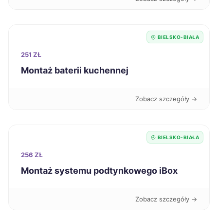
Żary
325 zł
BIELSKO-BIAŁA
Jaworzno
326 zł
TWÓJ REGION
251 ZŁ
Montaż baterii kuchennej
Sieradz
326 zł
Zobacz szczegóły →
Ostrów Wielkopolski
327 zł
Bełchatów
328 zł
BIELSKO-BIAŁA
256 ZŁ
Piotrków Trybunalski
328 zł
Montaż systemu podtynkowego iBox
Bolesławiec
329 zł
Zobacz szczegóły →
Będzin
329 zł
TWÓJ REGION