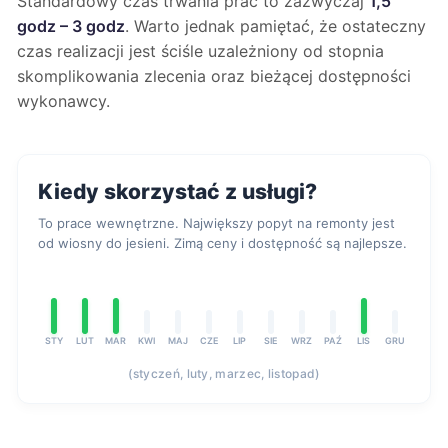
Standardowy czas trwania prac to zazwyczaj
1,5
godz – 3 godz
. Warto jednak pamiętać, że ostateczny
czas realizacji jest ściśle uzależniony od stopnia
skomplikowania zlecenia oraz bieżącej dostępności
wykonawcy.
Kiedy skorzystać z usługi?
To prace wewnętrzne. Największy popyt na remonty jest
od wiosny do jesieni. Zimą ceny i dostępność są najlepsze.
STY
LUT
MAR
KWI
MAJ
CZE
LIP
SIE
WRZ
PAŹ
LIS
GRU
(styczeń, luty, marzec, listopad)