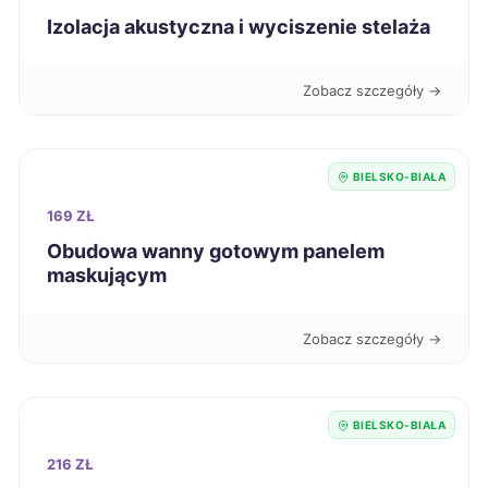
Izolacja akustyczna i wyciszenie stelaża
Mysłowice
318 zł
TWÓJ REGION
Zobacz szczegóły →
Tomaszów Mazowiecki
318 zł
Świętochłowice
319 zł
TWÓJ REGION
BIELSKO-BIAŁA
169 ZŁ
Łódź
320 zł
Obudowa wanny gotowym panelem
maskującym
Ostrołęka
320 zł
Zobacz szczegóły →
Oświęcim
320 zł
Knurów
320 zł
TWÓJ REGION
BIELSKO-BIAŁA
216 ZŁ
Suwałki
321 zł