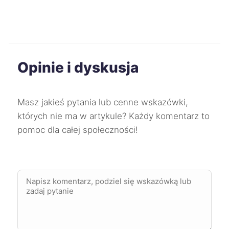
Radom
330 zł
Pabianice
331 zł
Opinie i dyskusja
Stargard
331 zł
Masz jakieś pytania lub cenne wskazówki,
Oleśnica
331 zł
których nie ma w artykule? Każdy komentarz to
pomoc dla całej społeczności!
Skierniewice
332 zł
Tarnów
333 zł
Siemianowice Śląskie
333 zł
TWÓJ REGION
Elbląg
334 zł