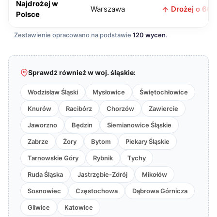
Najdrożej w
Warszawa
Drożej o 60 z
Polsce
Zestawienie opracowano na podstawie
120 wycen
.
Sprawdź również w woj. śląskie:
Wodzisław Śląski
Mysłowice
Świętochłowice
Knurów
Racibórz
Chorzów
Zawiercie
Jaworzno
Będzin
Siemianowice Śląskie
Zabrze
Żory
Bytom
Piekary Śląskie
Tarnowskie Góry
Rybnik
Tychy
Ruda Śląska
Jastrzębie-Zdrój
Mikołów
Sosnowiec
Częstochowa
Dąbrowa Górnicza
Gliwice
Katowice