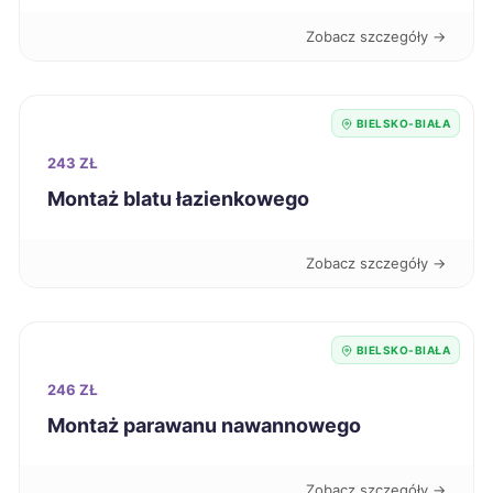
Zobacz szczegóły →
Tczew
323 zł
Chorzów
324 zł
TWÓJ REGION
BIELSKO-BIAŁA
243 ZŁ
Sanok
324 zł
Montaż blatu łazienkowego
Starogard Gdański
324 zł
Zobacz szczegóły →
Zawiercie
324 zł
TWÓJ REGION
BIELSKO-BIAŁA
Kielce
325 zł
246 ZŁ
Siedlce
325 zł
Montaż parawanu nawannowego
Włocławek
325 zł
Zobacz szczegóły →