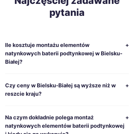
Najczęściej zadawane
pytania
Starachowice
310 zł
Łomża
310 zł
Ile kosztuje montażu elementów
+
Chełm
312 zł
natynkowych baterii podtynkowej w Bielsku-
Białej?
Stalowa Wola
312 zł
Słupsk
312 zł
Czy ceny w Bielsku-Białej są wyższe niż w
+
reszcie kraju?
Ciechanów
313 zł
Chojnice
315 zł
Na czym dokładnie polega montaż
+
natynkowych elementów baterii podtynkowej
Jelenia Góra
315 zł