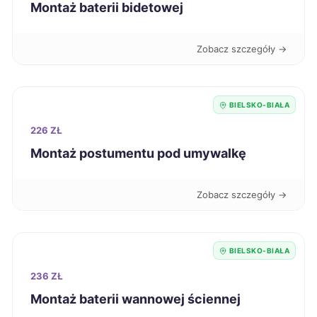
Montaż baterii bidetowej
Jarosław
322 zł
Zobacz szczegóły →
Nowa Sól
322 zł
BIELSKO-BIAŁA
Puławy
322 zł
226 ZŁ
Wałbrzych
Montaż postumentu pod umywalkę
322 zł
Kalisz
323 zł
Zobacz szczegóły →
Konin
323 zł
BIELSKO-BIAŁA
Kutno
323 zł
236 ZŁ
Montaż baterii wannowej ściennej
Racibórz
323 zł
TWÓJ REGION