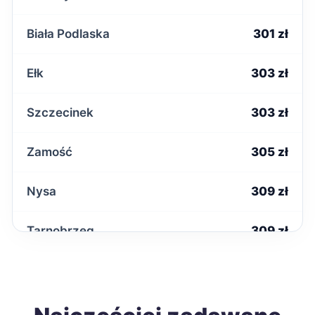
Biała Podlaska
301 zł
Ełk
303 zł
Szczecinek
303 zł
Zamość
305 zł
Nysa
309 zł
Tarnobrzeg
309 zł
Zduńska Wola
309 zł
Inowrocław
310 zł