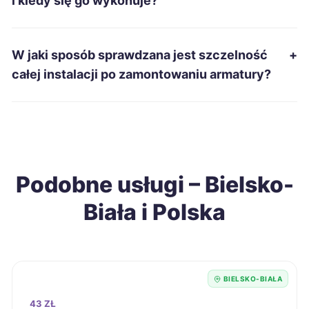
i kiedy się go wykonuje?
Kwidzyn
315 zł
W jaki sposób sprawdzana jest szczelność
+
Malbork
315 zł
całej instalacji po zamontowaniu armatury?
Radomsko
315 zł
Dębica
317 zł
Podobne usługi – Bielsko-
Grudziądz
317 zł
Biała i Polska
Kędzierzyn-Koźle
317 zł
Wodzisław Śląski
317 zł
TWÓJ REGION
BIELSKO-BIAŁA
Krosno
318 zł
43 ZŁ