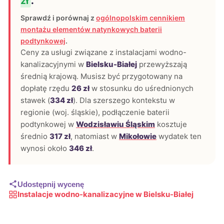
zł
.
Sprawdź i porównaj z
ogólnopolskim cennikiem
montażu elementów natynkowych baterii
podtynkowej
.
Ceny za usługi związane z instalacjami wodno-
kanalizacyjnymi w
Bielsku-Białej
przewyższają
średnią krajową. Musisz być przygotowany na
dopłatę rzędu
26 zł
w stosunku do uśrednionych
stawek (
334 zł
). Dla szerszego kontekstu w
regionie (woj. śląskie), podłączenie baterii
podtynkowej w
Wodzisławiu Śląskim
kosztuje
średnio
317 zł
, natomiast w
Mikołowie
wydatek ten
wynosi około
346 zł
.
Udostępnij wycenę
Instalacje wodno-kanalizacyjne w Bielsku-Białej