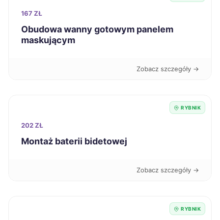
167 ZŁ
Łódź
320 zł
Obudowa wanny gotowym panelem
maskującym
Ostrołęka
320 zł
Zobacz szczegóły →
Oświęcim
320 zł
Knurów
320 zł
TWÓJ REGION
RYBNIK
202 ZŁ
Suwałki
321 zł
Montaż baterii bidetowej
Jarosław
322 zł
Zobacz szczegóły →
Nowa Sól
322 zł
RYBNIK
Puławy
322 zł