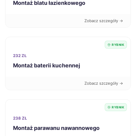
Montaż blatu łazienkowego
Starogard Gdański
324 zł
Zobacz szczegóły →
Zawiercie
324 zł
TWÓJ REGION
RYBNIK
Kielce
325 zł
232 ZŁ
Siedlce
325 zł
Montaż baterii kuchennej
Włocławek
325 zł
Zobacz szczegóły →
Żary
325 zł
RYBNIK
Jaworzno
326 zł
TWÓJ REGION
238 ZŁ
Montaż parawanu nawannowego
Sieradz
326 zł