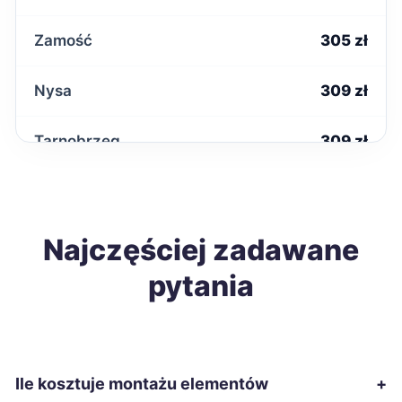
Zamość
305 zł
Nysa
309 zł
Tarnobrzeg
309 zł
Zduńska Wola
309 zł
Inowrocław
Najczęściej zadawane
310 zł
pytania
Starachowice
310 zł
Łomża
310 zł
Ile kosztuje montażu elementów
+
Chełm
312 zł