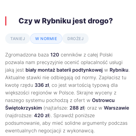
Czy w Rybniku jest drogo?
TANIEJ
W NORMIE
DROŻEJ
Zgromadzona baza
120
cenników z całej Polski
pozwala nam precyzyjnie ocenić opłacalność usługi
jaką jest
biały montaż baterii podtynkowej
w
Rybniku
.
Aktualne stawki nie odbiegają od normy. Zapłacisz tu
kwotę rzędu
336 zł
, co jest wartością typową dla
większości regionów w Polsce. Skrajne wyceny z
naszego systemu pochodzą z ofert w
Ostrowcu
Świętokrzyskim
(najtańsze:
288 zł
) oraz w
Warszawie
(najdroższe:
420 zł
). Sprawdź poniższe
podsumowanie, aby mieć solidne argumenty podczas
ewentualnych negocjacji z wykonawcą.