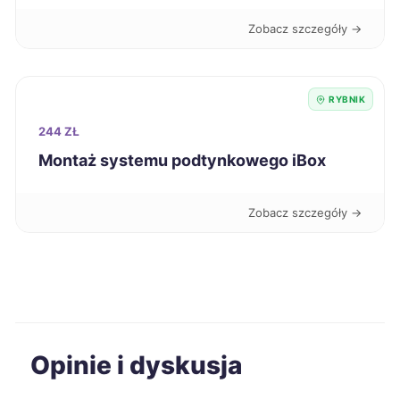
Zobacz szczegóły →
Ostrów Wielkopolski
327 zł
Bełchatów
328 zł
RYBNIK
244 ZŁ
Piotrków Trybunalski
328 zł
Montaż systemu podtynkowego iBox
Bolesławiec
329 zł
Zobacz szczegóły →
Będzin
329 zł
TWÓJ REGION
Radom
330 zł
Pabianice
331 zł
Opinie i dyskusja
Stargard
331 zł