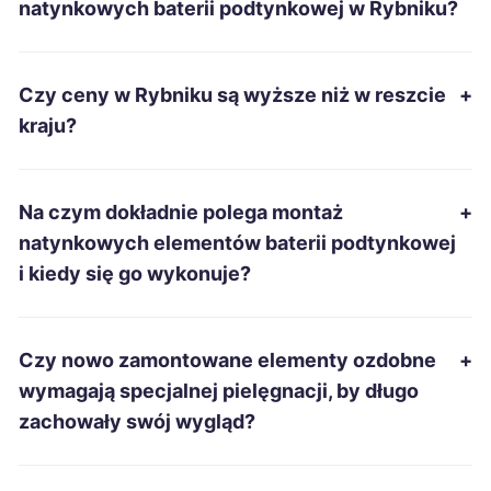
natynkowych baterii podtynkowej w Rybniku?
Stalowa Wola
312 zł
Czy ceny w Rybniku są wyższe niż w reszcie
+
Słupsk
312 zł
kraju?
Ciechanów
313 zł
Na czym dokładnie polega montaż
+
Chojnice
315 zł
natynkowych elementów baterii podtynkowej
i kiedy się go wykonuje?
Jelenia Góra
315 zł
Kwidzyn
315 zł
Czy nowo zamontowane elementy ozdobne
+
wymagają specjalnej pielęgnacji, by długo
Malbork
315 zł
zachowały swój wygląd?
Radomsko
315 zł