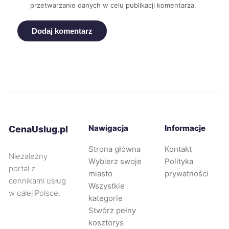
przetwarzanie danych w celu publikacji komentarza.
Żory
334 zł
TWÓJ REGION
Dodaj komentarz
Żyrardów
334 zł
Bytom
335 zł
TWÓJ REGION
Gniezno
335 zł
Nawigacja
Informacje
CenaUslug.pl
Piekary Śląskie
335 zł
TWÓJ REGION
Strona główna
Kontakt
Niezależny
Wybierz swoje
Polityka
Tarnowskie Góry
335 zł
TWÓJ REGION
portal z
miasto
prywatności
cennikami usług
Wszystkie
w całej Polsce.
Głogów
336 zł
kategorie
Stwórz pełny
kosztorys
Rybnik
336 zł
TWOJE MIASTO