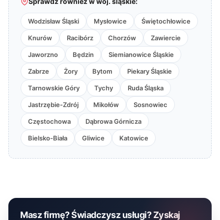
Sprawdź również w woj. śląskie:
Wodzisław Śląski
Mysłowice
Świętochłowice
Knurów
Racibórz
Chorzów
Zawiercie
Jaworzno
Będzin
Siemianowice Śląskie
Zabrze
Żory
Bytom
Piekary Śląskie
Tarnowskie Góry
Tychy
Ruda Śląska
Jastrzębie-Zdrój
Mikołów
Sosnowiec
Częstochowa
Dąbrowa Górnicza
Bielsko-Biała
Gliwice
Katowice
Masz firmę? Świadczysz usługi? Zyskaj