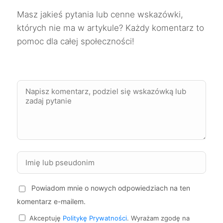
Masz jakieś pytania lub cenne wskazówki,
Oleśnica
331 zł
których nie ma w artykule? Każdy komentarz to
pomoc dla całej społeczności!
Skierniewice
332 zł
Tarnów
333 zł
Siemianowice Śląskie
333 zł
TWÓJ REGION
Elbląg
334 zł
Mielec
334 zł
Powiadom mnie o nowych odpowiedziach na ten
Piła
334 zł
komentarz e-mailem.
Zabrze
334 zł
Akceptuję
Politykę Prywatności
. Wyrażam zgodę na
TWÓJ REGION