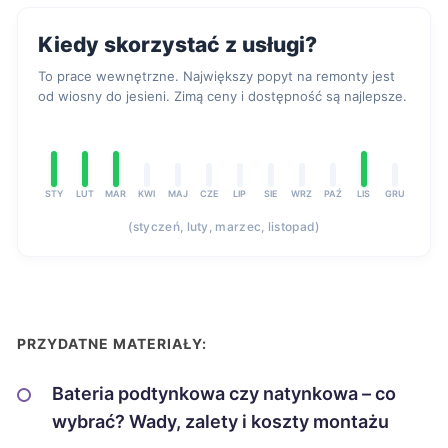
Kiedy skorzystać z usługi?
To prace wewnętrzne. Największy popyt na remonty jest
od wiosny do jesieni. Zimą ceny i dostępność są najlepsze.
STY
LUT
MAR
KWI
MAJ
CZE
LIP
SIE
WRZ
PAŹ
LIS
GRU
(styczeń, luty, marzec, listopad)
PRZYDATNE MATERIAŁY:
Bateria podtynkowa czy natynkowa – co
wybrać? Wady, zalety i koszty montażu