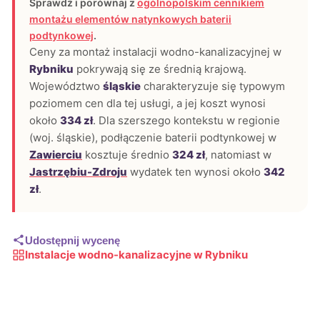
Sprawdź i porównaj z
ogólnopolskim cennikiem
montażu elementów natynkowych baterii
podtynkowej
.
Ceny za montaż instalacji wodno-kanalizacyjnej w
Rybniku
pokrywają się ze średnią krajową.
Województwo
śląskie
charakteryzuje się typowym
poziomem cen dla tej usługi, a jej koszt wynosi
około
334 zł
. Dla szerszego kontekstu w regionie
(woj. śląskie), podłączenie baterii podtynkowej w
Zawierciu
kosztuje średnio
324 zł
, natomiast w
Jastrzębiu-Zdroju
wydatek ten wynosi około
342
zł
.
Udostępnij wycenę
Instalacje wodno-kanalizacyjne w Rybniku