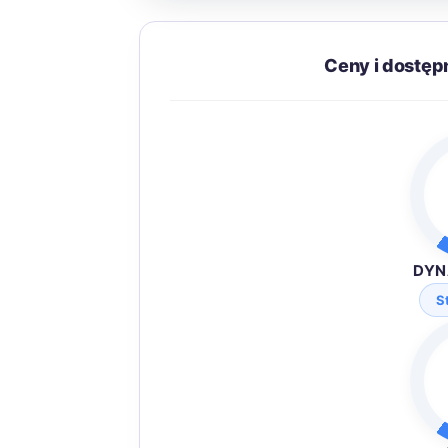
Ceny i dostęp
DYN
S