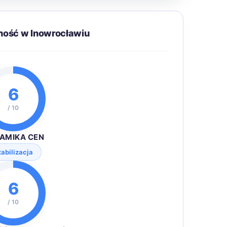
ność w Inowrocławiu
6
/ 10
AMIKA CEN
tabilizacja
6
/ 10