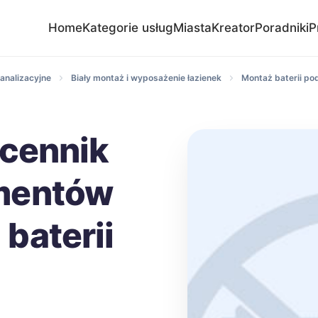
Home
Kategorie usług
Miasta
Kreator
Poradniki
P
analizacyjne
Biały montaż i wyposażenie łazienek
Montaż baterii po
 cennik
mentów
baterii