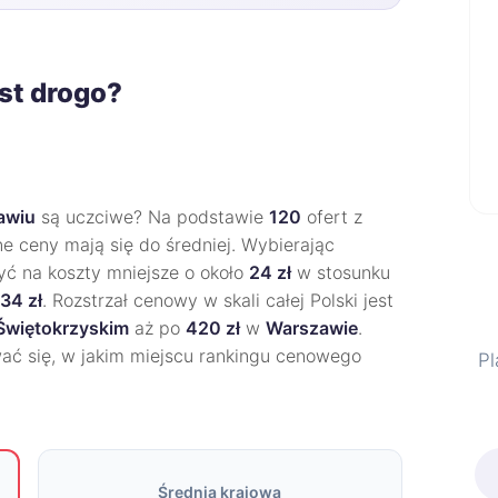
st drogo?
awiu
są uczciwe? Na podstawie
120
ofert z
ne ceny mają się do średniej. Wybierając
zyć na koszty mniejsze o około
24 zł
w stosunku
34 zł
. Rozstrzał cenowy w skali całej Polski jest
Świętokrzyskim
aż po
420 zł
w
Warszawie
.
wać się, w jakim miejscu rankingu cenowego
Pl
Średnia krajowa