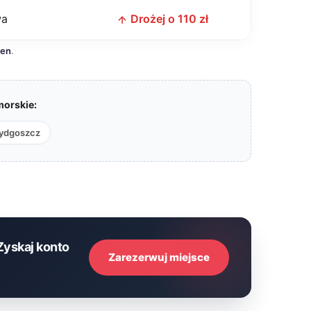
wa
Drożej o 110 zł
cen
.
orskie:
ydgoszcz
Zyskaj konto
Zarezerwuj miejsce