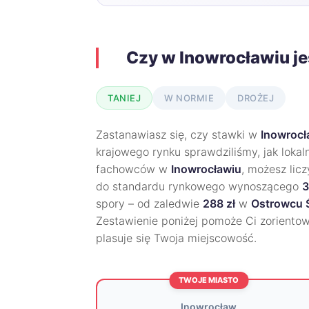
Czy w Inowrocławiu je
TANIEJ
W NORMIE
DROŻEJ
Zastanawiasz się, czy stawki w
Inowrocł
krajowego rynku sprawdziliśmy, jak lokal
fachowców w
Inowrocławiu
, możesz lic
do standardu rynkowego wynoszącego
3
spory – od zaledwie
288 zł
w
Ostrowcu 
Zestawienie poniżej pomoże Ci zoriento
plasuje się Twoja miejscowość.
TWOJE MIASTO
Inowrocław