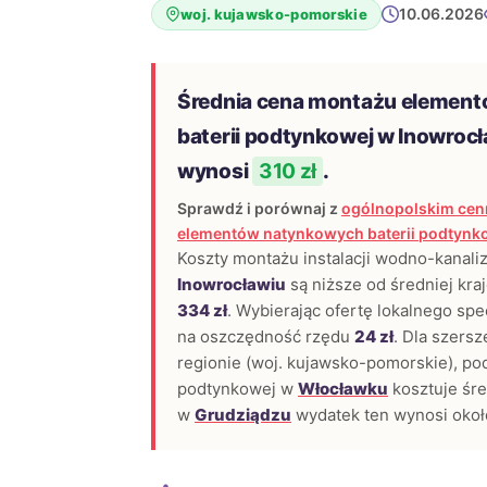
10.06.2026
woj. kujawsko-pomorskie
Średnia cena montażu elemen
baterii podtynkowej w Inowroc
wynosi
310 zł
.
Sprawdź i porównaj z
ogólnopolskim cen
elementów natynkowych baterii podtynk
Koszty montażu instalacji wodno-kanali
Inowrocławiu
są niższe od średniej kra
334 zł
. Wybierając ofertę lokalnego spec
na oszczędność rzędu
24 zł
. Dla szers
regionie (woj. kujawsko-pomorskie), pod
podtynkowej w
Włocławku
kosztuje śr
w
Grudziądzu
wydatek ten wynosi oko