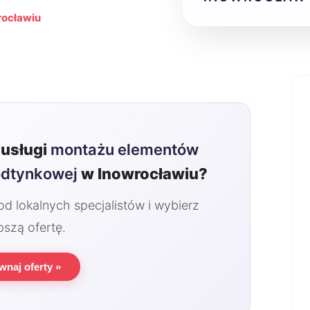
rocławiu
usługi
montażu elementów
odtynkowej
w Inowrocławiu?
 lokalnych specjalistów i wybierz
pszą ofertę.
wnaj oferty »