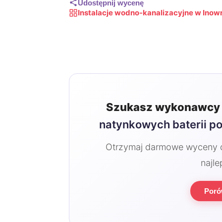
Udostępnij wycenę
Instalacje wodno-kanalizacyjne w Inow
Szukasz wykonawcy 
natynkowych baterii p
Otrzymaj darmowe wyceny od
najle
Poró