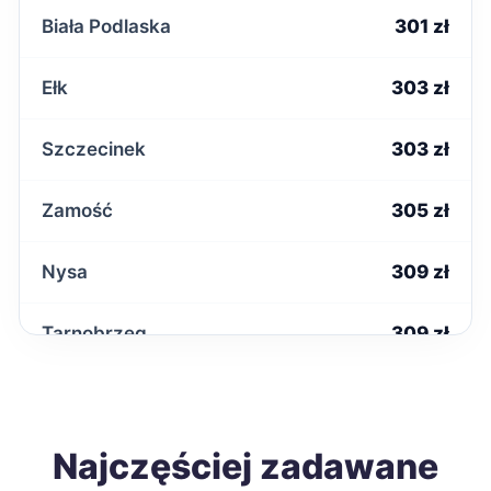
Biała Podlaska
301 zł
Ełk
303 zł
Szczecinek
303 zł
Zamość
305 zł
Nysa
309 zł
Tarnobrzeg
309 zł
Zduńska Wola
309 zł
Inowrocław
Najczęściej zadawane
310 zł