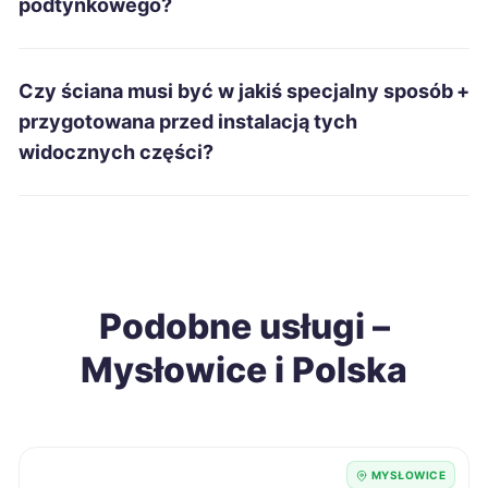
podtynkowego?
Kwidzyn
315 zł
Malbork
315 zł
Czy ściana musi być w jakiś specjalny sposób
+
przygotowana przed instalacją tych
Radomsko
315 zł
widocznych części?
Dębica
317 zł
Grudziądz
317 zł
Podobne usługi –
Kędzierzyn-Koźle
317 zł
Mysłowice i Polska
Wodzisław Śląski
317 zł
TWÓJ REGION
Krosno
318 zł
MYSŁOWICE