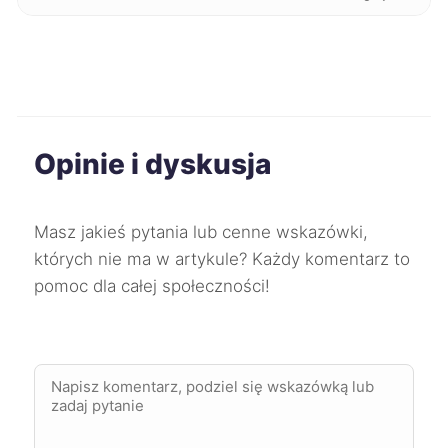
Radom
330 zł
Pabianice
331 zł
Stargard
331 zł
Opinie i dyskusja
Oleśnica
331 zł
Masz jakieś pytania lub cenne wskazówki,
Skierniewice
332 zł
których nie ma w artykule? Każdy komentarz to
pomoc dla całej społeczności!
Tarnów
333 zł
Siemianowice Śląskie
333 zł
TWÓJ REGION
Elbląg
334 zł