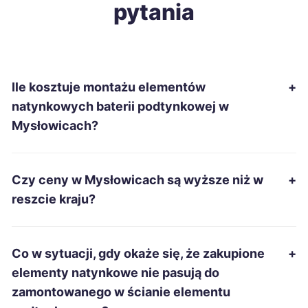
pytania
Starachowice
310 zł
Łomża
310 zł
Ile kosztuje montażu elementów
+
Chełm
312 zł
natynkowych baterii podtynkowej w
Mysłowicach?
Stalowa Wola
312 zł
Słupsk
312 zł
Czy ceny w Mysłowicach są wyższe niż w
+
reszcie kraju?
Ciechanów
313 zł
Chojnice
315 zł
Co w sytuacji, gdy okaże się, że zakupione
+
elementy natynkowe nie pasują do
Jelenia Góra
315 zł
zamontowanego w ścianie elementu