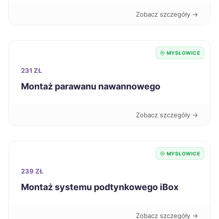
Żary
325 zł
Zobacz szczegóły →
Jaworzno
326 zł
TWÓJ REGION
MYSŁOWICE
Sieradz
326 zł
231 ZŁ
Montaż parawanu nawannowego
Ostrów Wielkopolski
327 zł
Zobacz szczegóły →
Bełchatów
328 zł
Piotrków Trybunalski
328 zł
MYSŁOWICE
239 ZŁ
Bolesławiec
329 zł
Montaż systemu podtynkowego iBox
Będzin
329 zł
TWÓJ REGION
Zobacz szczegóły →