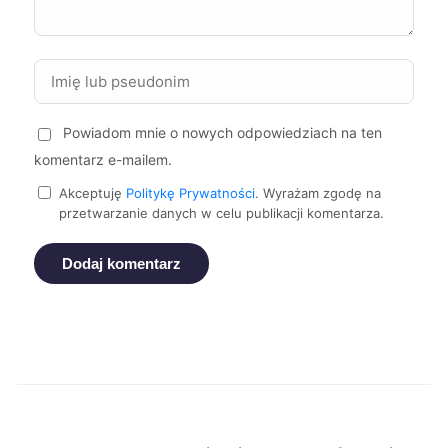
Mielec
334 zł
Piła
334 zł
Powiadom mnie o nowych odpowiedziach na ten
Zabrze
334 zł
TWÓJ REGION
komentarz e-mailem.
Żory
334 zł
Akceptuję
Politykę Prywatności
. Wyrażam zgodę na
TWÓJ REGION
przetwarzanie danych w celu publikacji komentarza.
Żyrardów
334 zł
Dodaj komentarz
Bytom
335 zł
TWÓJ REGION
Gniezno
335 zł
Piekary Śląskie
335 zł
TWÓJ REGION