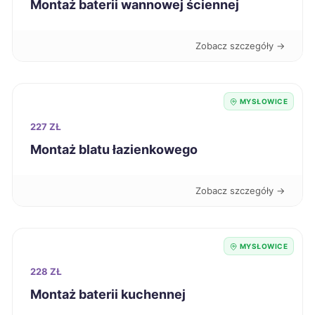
Montaż baterii wannowej ściennej
Tczew
323 zł
Zobacz szczegóły →
Chorzów
324 zł
TWÓJ REGION
Sanok
324 zł
MYSŁOWICE
227 ZŁ
Starogard Gdański
324 zł
Montaż blatu łazienkowego
Zawiercie
324 zł
TWÓJ REGION
Zobacz szczegóły →
Kielce
325 zł
MYSŁOWICE
Siedlce
325 zł
228 ZŁ
Włocławek
325 zł
Montaż baterii kuchennej