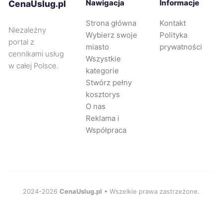
Nawigacja
Informacje
CenaUslug.pl
Tarnowskie Góry
335 zł
TWÓJ REGION
Strona główna
Kontakt
Niezależny
Wybierz swoje
Polityka
Głogów
336 zł
portal z
miasto
prywatności
cennikami usług
Wszystkie
w całej Polsce.
Rybnik
336 zł
TWÓJ REGION
kategorie
Stwórz pełny
kosztorys
Świdnica
337 zł
O nas
Reklama i
Gorzów Wielkopolski
338 zł
Współpraca
Leszno
339 zł
Tychy
339 zł
TWÓJ REGION
2024-2026
CenaUslug.pl
• Wszelkie prawa zastrzeżone.
Zgierz
339 zł