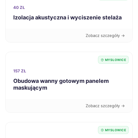
Mysłowice
318 zł
40 ZŁ
TWOJE MIASTO
Izolacja akustyczna i wyciszenie stelaża
Tomaszów Mazowiecki
318 zł
Zobacz szczegóły →
Świętochłowice
319 zł
TWÓJ REGION
Łódź
320 zł
MYSŁOWICE
157 ZŁ
Ostrołęka
320 zł
Obudowa wanny gotowym panelem
maskującym
Oświęcim
320 zł
Zobacz szczegóły →
Knurów
320 zł
TWÓJ REGION
Suwałki
321 zł
MYSŁOWICE