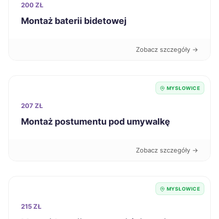
200 ZŁ
Jarosław
322 zł
Montaż baterii bidetowej
Nowa Sól
322 zł
Zobacz szczegóły →
Puławy
322 zł
MYSŁOWICE
Wałbrzych
322 zł
207 ZŁ
Kalisz
Montaż postumentu pod umywalkę
323 zł
Konin
323 zł
Zobacz szczegóły →
Kutno
323 zł
MYSŁOWICE
Racibórz
323 zł
TWÓJ REGION
215 ZŁ