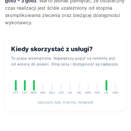
godz – 3 godz
. Warto jednak pamiętać, że ostateczny
czas realizacji jest ściśle uzależniony od stopnia
skomplikowania zlecenia oraz bieżącej dostępności
wykonawcy.
Kiedy skorzystać z usługi?
To prace wewnętrzne. Największy popyt na remonty jest
od wiosny do jesieni. Zimą ceny i dostępność są najlepsze.
STY
LUT
MAR
KWI
MAJ
CZE
LIP
SIE
WRZ
PAŹ
LIS
GRU
(styczeń, luty, marzec, listopad)