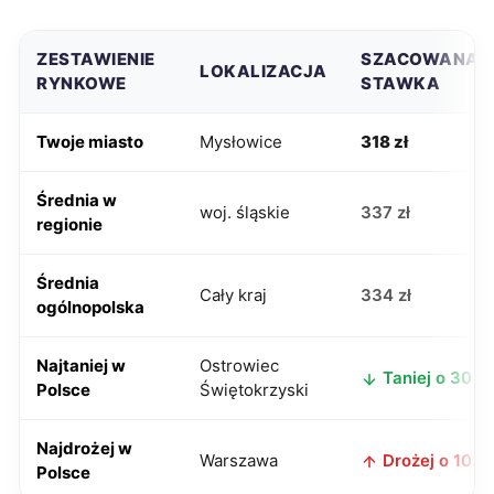
ZESTAWIENIE
SZACOWANA
LOKALIZACJA
RYNKOWE
STAWKA
Twoje miasto
Mysłowice
318 zł
Średnia w
woj. śląskie
337 zł
regionie
Średnia
Cały kraj
334 zł
ogólnopolska
Najtaniej w
Ostrowiec
Taniej o 30 zł
Polsce
Świętokrzyski
Najdrożej w
Warszawa
Drożej o 102 z
Polsce