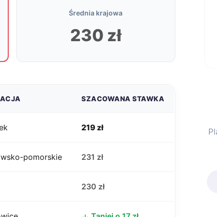
Średnia krajowa
230 zł
ZACJA
SZACOWANA STAWKA
ek
219 zł
Pl
jawsko-pomorskie
231 zł
j
230 zł
owice
Taniej o 17 zł