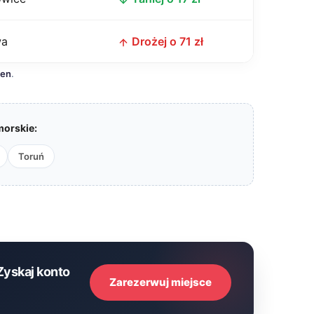
wa
Drożej o 71 zł
cen
.
orskie:
Toruń
Zyskaj konto
Zarezerwuj miejsce