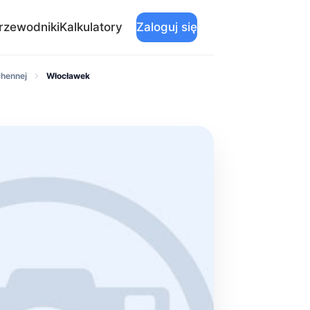
rzewodniki
Kalkulatory
Zaloguj się
chennej
Włocławek