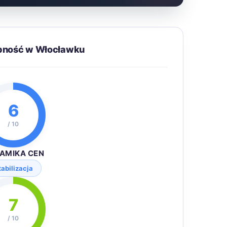
ępność w Włocławku
6
/ 10
AMIKA CEN
tabilizacja
7
/ 10