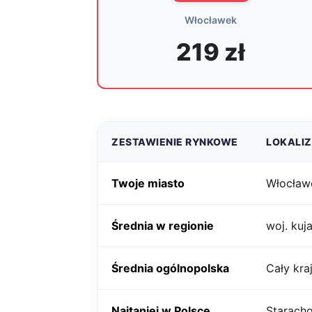
Włocławek
219 zł
ZESTAWIENIE RYNKOWE
LOKALI
Twoje miasto
Włocław
Średnia w regionie
woj. ku
Średnia ogólnopolska
Cały kra
Najtaniej w Polsce
Starach