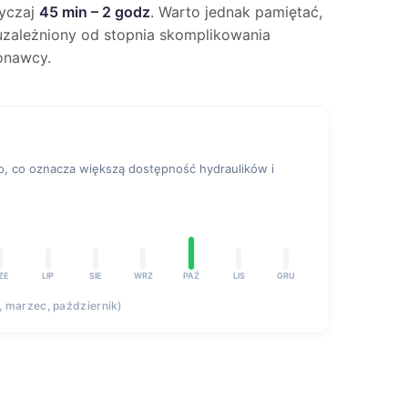
wyczaj
45 min – 2 godz
. Warto jednak pamiętać,
e uzależniony od stopnia skomplikowania
onawcy.
 co oznacza większą dostępność hydraulików i
ZE
LIP
SIE
WRZ
PAŹ
LIS
GRU
y, marzec, październik)