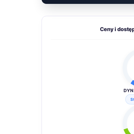
Ceny i dost
DYN
S