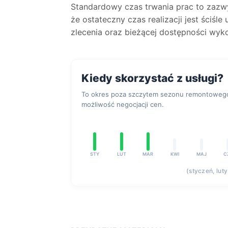
Standardowy czas trwania prac to zaz
że ostateczny czas realizacji jest ściśl
zlecenia oraz bieżącej dostępności wyk
Kiedy skorzystać z usługi?
To okres poza szczytem sezonu remontowego,
możliwość negocjacji cen.
STY
LUT
MAR
KWI
MAJ
C
(styczeń, lut