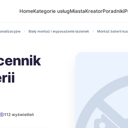
Home
Kategorie usług
Miasta
Kreator
Poradniki
P
analizacyjne
Biały montaż i wyposażenie łazienek
Montaż baterii ku
cennik
rii
112 wyświetleń