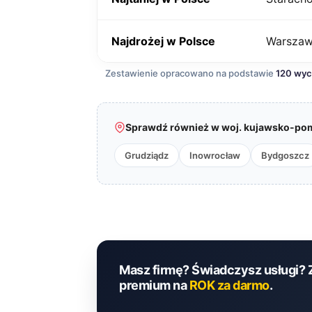
Najdrożej w Polsce
Warsza
Zestawienie opracowano na podstawie
120 wy
Sprawdź również w woj. kujawsko-pom
Grudziądz
Inowrocław
Bydgoszcz
Masz firmę? Świadczysz usługi? 
premium na
ROK za darmo
.