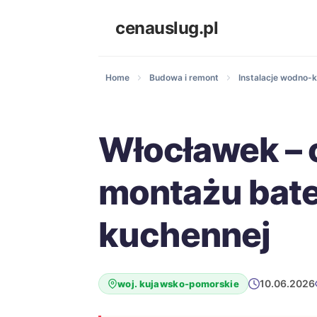
cenauslug.pl
Home
Budowa i remont
Instalacje wodno-k
Włocławek – 
montażu bate
kuchennej
10.06.2026
woj. kujawsko-pomorskie