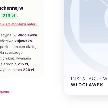
kuchennej w
i
219 zł
.
ikiem montażu baterii
zacyjnej w
Włocławku
ewództwo
kujawsko-
poziomem cen dla tej
Dla szerszego
omorskie), wymiana
je średnio
215 zł
,
wynosi około
226 zł
.
INSTALACJE 
WŁOCŁAWEK
cławku