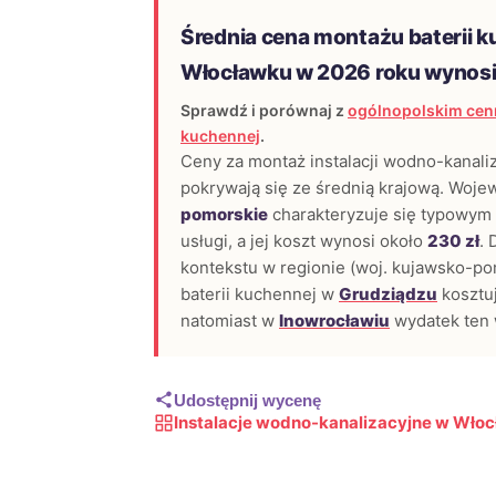
Średnia cena montażu baterii 
Włocławku w 2026 roku wynos
Sprawdź i porównaj z
ogólnopolskim cenn
kuchennej
.
Ceny za montaż instalacji wodno-kanali
pokrywają się ze średnią krajową. Woj
pomorskie
charakteryzuje się typowym 
usługi, a jej koszt wynosi około
230 zł
. 
kontekstu w regionie (woj. kujawsko-p
baterii kuchennej w
Grudziądzu
kosztu
natomiast w
Inowrocławiu
wydatek ten 
Udostępnij wycenę
Instalacje wodno-kanalizacyjne w Wło