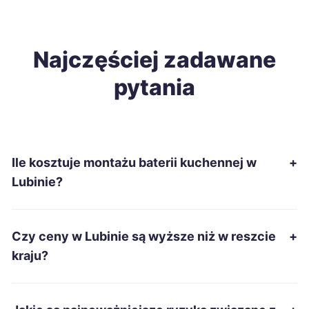
Malbork
212 zł
Tomaszów Mazowiecki
Najczęściej zadawane
212 zł
pytania
Ostrołęka
214 zł
Grudziądz
215 zł
Ile kosztuje montażu baterii kuchennej w
+
Mielec
215 zł
Lubinie?
Ostrów Wielkopolski
215 zł
Czy ceny w Lubinie są wyższe niż w reszcie
+
Racibórz
215 zł
kraju?
Słupsk
215 zł