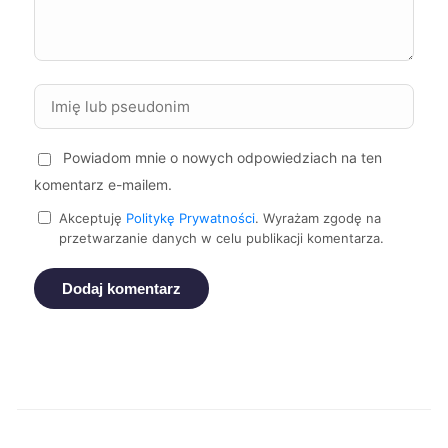
Puławy
229 zł
Suwałki
229 zł
Tarnów
229 zł
Powiadom mnie o nowych odpowiedziach na ten
komentarz e-mailem.
Elbląg
230 zł
Akceptuję
Politykę Prywatności
. Wyrażam zgodę na
przetwarzanie danych w celu publikacji komentarza.
Kalisz
230 zł
Dodaj komentarz
Nowy Sącz
230 zł
Pabianice
230 zł
Tczew
230 zł