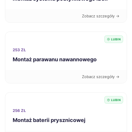
Kutno
224 zł
Zobacz szczegóły →
Nowa Sól
224 zł
Starogard Gdański
224 zł
LUBIN
253 ZŁ
Jelenia Góra
225 zł
TWÓJ REGION
Montaż parawanu nawannowego
Inowrocław
226 zł
Zobacz szczegóły →
Oświęcim
226 zł
LUBIN
Zgierz
226 zł
256 ZŁ
Montaż baterii prysznicowej
Kędzierzyn-Koźle
227 zł