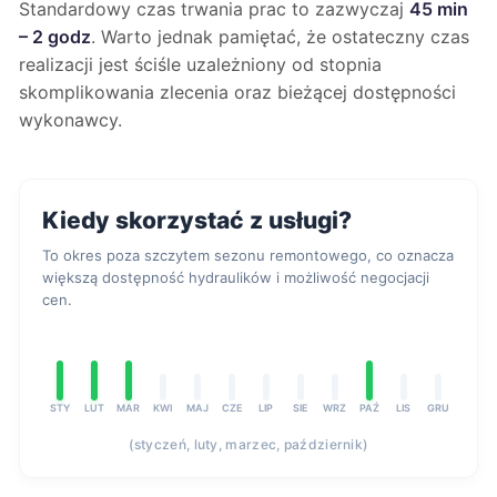
Standardowy czas trwania prac to zazwyczaj
45 min
– 2 godz
. Warto jednak pamiętać, że ostateczny czas
realizacji jest ściśle uzależniony od stopnia
skomplikowania zlecenia oraz bieżącej dostępności
wykonawcy.
Kiedy skorzystać z usługi?
To okres poza szczytem sezonu remontowego, co oznacza
większą dostępność hydraulików i możliwość negocjacji
cen.
STY
LUT
MAR
KWI
MAJ
CZE
LIP
SIE
WRZ
PAŹ
LIS
GRU
(styczeń, luty, marzec, październik)