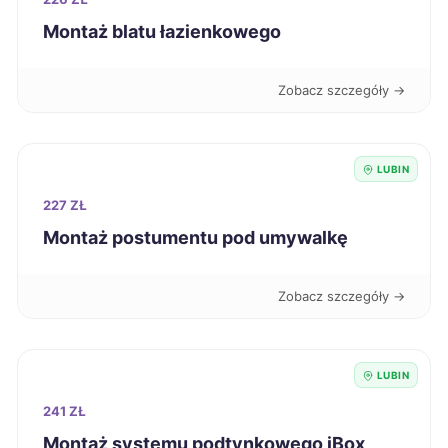
Dębica
222 zł
Montaż blatu łazienkowego
Krosno
222 zł
Zobacz szczegóły →
Siedlce
222 zł
LUBIN
Siemianowice Śląskie
222 zł
227 ZŁ
Montaż postumentu pod umywalkę
Ciechanów
223 zł
Zobacz szczegóły →
Będzin
223 zł
Wodzisław Śląski
223 zł
LUBIN
Konin
241 ZŁ
224 zł
Montaż systemu podtynkowego iBox