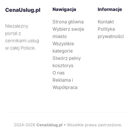
Stargard
231 zł
Nawigacja
Informacje
CenaUslug.pl
Strona główna
Kontakt
Bolesławiec
232 zł
TWÓJ REGION
Niezależny
Wybierz swoje
Polityka
portal z
miasto
prywatności
Rybnik
232 zł
cennikami usług
Wszystkie
w całej Polsce.
kategorie
Częstochowa
233 zł
Stwórz pełny
kosztorys
O nas
Opole
233 zł
Reklama i
Współpraca
Piła
233 zł
Żory
233 zł
Sosnowiec
2024-2026
CenaUslug.pl
• Wszelkie prawa zastrzeżone.
234 zł