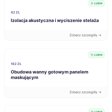
LUBIN
Sieradz
218 zł
42 ZŁ
Skierniewice
218 zł
Izolacja akustyczna i wyciszenie stelaża
Świdnica
218 zł
TWÓJ REGION
Zobacz szczegóły →
Biała Podlaska
219 zł
LUBIN
Radomsko
219 zł
162 ZŁ
Obudowa wanny gotowym panelem
Wałbrzych
219 zł
TWÓJ REGION
maskującym
Włocławek
219 zł
Zobacz szczegóły →
Łódź
220 zł
LUBIN