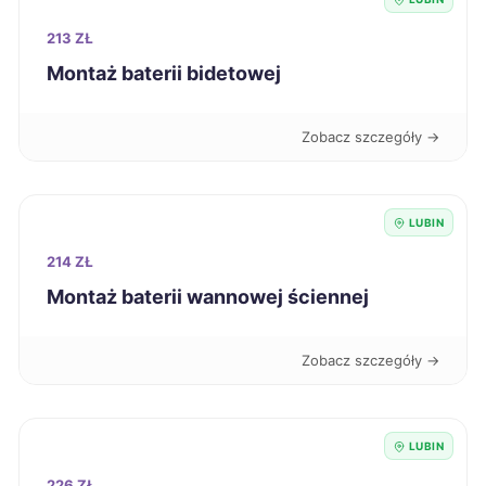
Chojnice
220 zł
213 ZŁ
Montaż baterii bidetowej
Leszno
220 zł
Zobacz szczegóły →
Radom
220 zł
Zawiercie
220 zł
LUBIN
214 ZŁ
Nysa
221 zł
Montaż baterii wannowej ściennej
Sanok
221 zł
Zobacz szczegóły →
Żary
221 zł
Knurów
221 zł
LUBIN
226 ZŁ