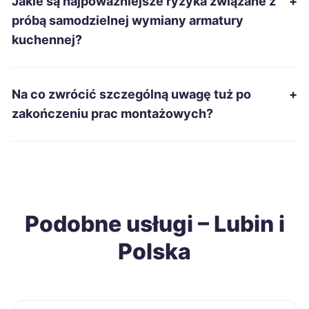
Jakie są najpoważniejsze ryzyka związane z
+
Tarnobrzeg
215 zł
próbą samodzielnej wymiany armatury
kuchennej?
Zduńska Wola
215 zł
Łomża
215 zł
Na co zwrócić szczególną uwagę tuż po
+
zakończeniu prac montażowych?
Gniezno
216 zł
Piotrków Trybunalski
216 zł
Stalowa Wola
216 zł
Podobne usługi – Lubin i
Polska
Szczecinek
216 zł
Piekary Śląskie
218 zł