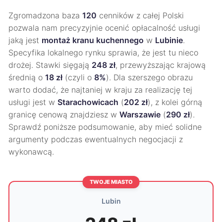
Zgromadzona baza
120
cenników z całej Polski
pozwala nam precyzyjnie ocenić opłacalność usługi
jaką jest
montaż kranu kuchennego
w
Lubinie
.
Specyfika lokalnego rynku sprawia, że jest tu nieco
drożej. Stawki sięgają
248 zł
, przewyższając krajową
średnią o
18 zł
(czyli o
8%
). Dla szerszego obrazu
warto dodać, że najtaniej w kraju za realizację tej
usługi jest w
Starachowicach
(
202 zł
), z kolei górną
granicę cenową znajdziesz w
Warszawie
(
290 zł
).
Sprawdź poniższe podsumowanie, aby mieć solidne
argumenty podczas ewentualnych negocjacji z
wykonawcą.
TWOJE MIASTO
Lubin