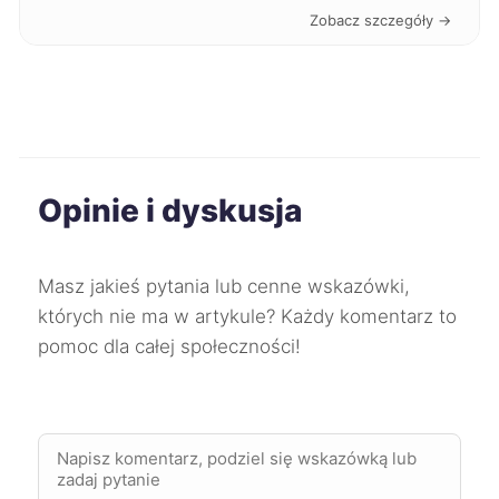
Zobacz szczegóły →
Koszalin
227 zł
Kwidzyn
227 zł
Świętochłowice
227 zł
Opinie i dyskusja
Gorzów Wielkopolski
228 zł
Jaworzno
228 zł
Masz jakieś pytania lub cenne wskazówki,
których nie ma w artykule? Każdy komentarz to
Mysłowice
228 zł
pomoc dla całej społeczności!
Oleśnica
228 zł
TWÓJ REGION
Bytom
229 zł