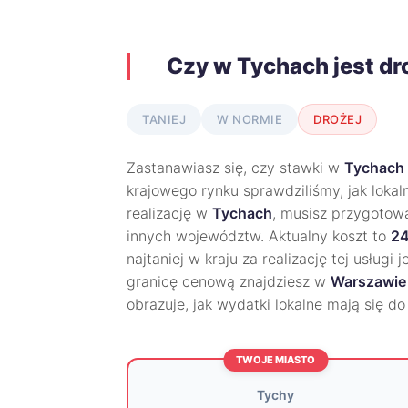
Czy w Tychach jest d
TANIEJ
W NORMIE
DROŻEJ
Zastanawiasz się, czy stawki w
Tychach
krajowego rynku sprawdziliśmy, jak lokal
realizację w
Tychach
, musisz przygotow
innych województw. Aktualny koszt to
24
najtaniej w kraju za realizację tej usługi 
granicę cenową znajdziesz w
Warszawie
obrazuje, jak wydatki lokalne mają się d
TWOJE MIASTO
Tychy