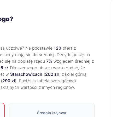
rogo?
są uczciwe? Na podstawie
120
ofert z
ne ceny mają się do średniej. Decydując się na
ać się na dopłatę rzędu
7%
względem średniej z
5 zł
. Dla szerszego obrazu warto dodać, że
jest w
Starachowicach
(
202 zł
), z kolei górną
(
290 zł
). Poniższa tabela szczegółowo
o skrajnych wartości z innych regionów.
Średnia krajowa