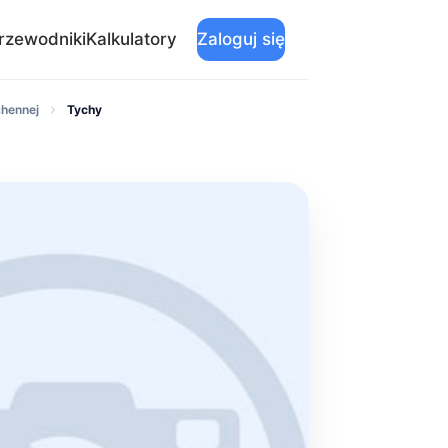
rzewodniki
Kalkulatory
Zaloguj się
chennej
Tychy