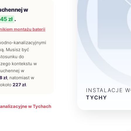
kuchennej w
45 zł
.
ikiem montażu baterii
 wodno-kanalizacyjnymi
wą. Musisz być
tosunku do
rszego kontekstu w
 kuchennej w
8 zł
, natomiast w
 około
227 zł
.
INSTALACJE 
TYCHY
kanalizacyjne w Tychach