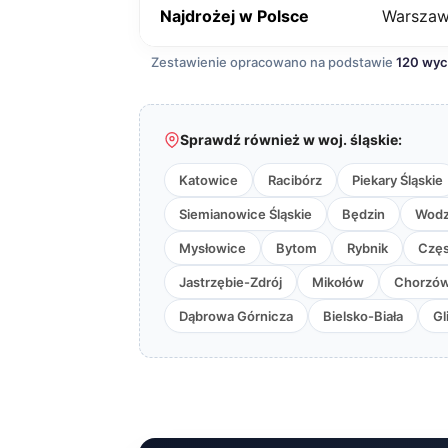
Najdrożej w Polsce
Warsza
Zestawienie opracowano na podstawie
120 wy
Sprawdź również w woj. śląskie:
Katowice
Racibórz
Piekary Śląskie
Siemianowice Śląskie
Będzin
Wodzi
Mysłowice
Bytom
Rybnik
Czę
Jastrzębie-Zdrój
Mikołów
Chorzó
Dąbrowa Górnicza
Bielsko-Biała
Gl