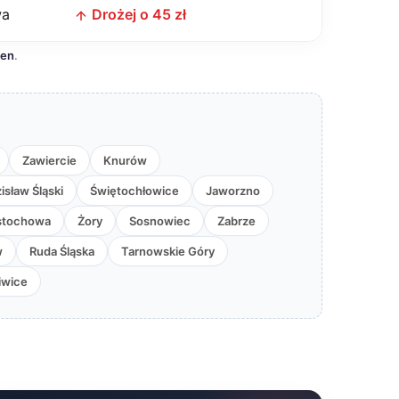
wa
Drożej o 45 zł
cen
.
Zawiercie
Knurów
sław Śląski
Świętochłowice
Jaworzno
stochowa
Żory
Sosnowiec
Zabrze
w
Ruda Śląska
Tarnowskie Góry
iwice