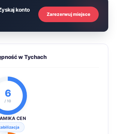
Zyskaj konto
Zarezerwuj miejsce
tępność w Tychach
6
/ 10
AMIKA CEN
tabilizacja