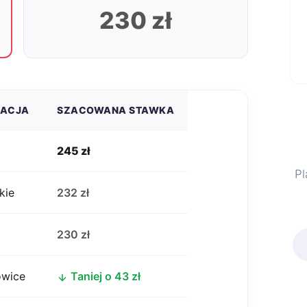
230 zł
ZACJA
SZACOWANA STAWKA
245 zł
Pl
kie
232 zł
j
230 zł
owice
Taniej o 43 zł