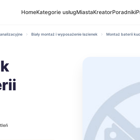
Home
Kategorie usług
Miasta
Kreator
Poradniki
P
analizacyjne
Biały montaż i wyposażenie łazienek
Montaż baterii ku
ik
rii
tleń