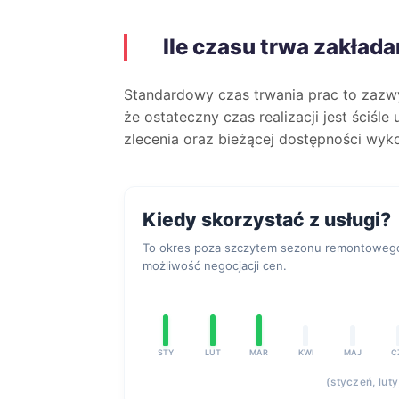
Ile czasu trwa zakłada
Standardowy czas trwania prac to zaz
że ostateczny czas realizacji jest ściśl
zlecenia oraz bieżącej dostępności wyk
Kiedy skorzystać z usługi?
To okres poza szczytem sezonu remontowego,
możliwość negocjacji cen.
STY
LUT
MAR
KWI
MAJ
C
(styczeń, lut