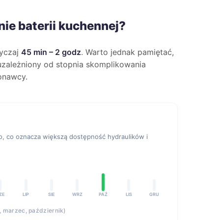
nie baterii kuchennej?
wyczaj
45 min – 2 godz
. Warto jednak pamiętać,
e uzależniony od stopnia skomplikowania
onawcy.
 co oznacza większą dostępność hydraulików i
ZE
LIP
SIE
WRZ
PAŹ
LIS
GRU
y, marzec, październik)