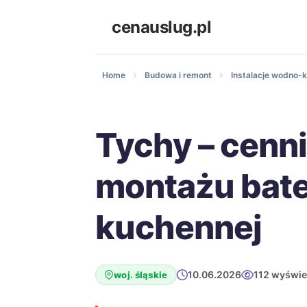
cenauslug.pl
Home
Budowa i remont
Instalacje wodno-k
Tychy – cenn
montażu bate
kuchennej
10.06.2026
112 wyświe
woj. śląskie