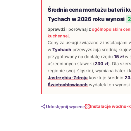
Średnia cena montażu baterii 
Tychach w 2026 roku wynosi
2
Sprawdź i porównaj z
ogólnopolskim cenn
kuchennej
.
Ceny za usługi związane z instalacjami
w
Tychach
przewyższają średnią krajo
przygotowany na dopłatę rzędu
15 zł
w s
uśrednionych stawek (
230 zł
). Dla sze
regionie (woj. śląskie), wymiana baterii
Jastrzębiu-Zdroju
kosztuje średnio
23
Świętochłowicach
wydatek ten wynosi
Instalacje wodno-
Udostępnij wycenę