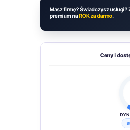
Masz firmę? Świadczysz usługi? 
premium na
ROK za darmo
.
Ceny i dos
DYN
S