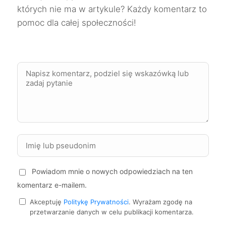
Mysłowice
228 zł
TWÓJ REGION
których nie ma w artykule? Każdy komentarz to
pomoc dla całej społeczności!
Oleśnica
228 zł
Bytom
229 zł
TWÓJ REGION
Puławy
229 zł
Suwałki
229 zł
Tarnów
229 zł
Powiadom mnie o nowych odpowiedziach na ten
Elbląg
230 zł
komentarz e-mailem.
Kalisz
230 zł
Akceptuję
Politykę Prywatności
. Wyrażam zgodę na
przetwarzanie danych w celu publikacji komentarza.