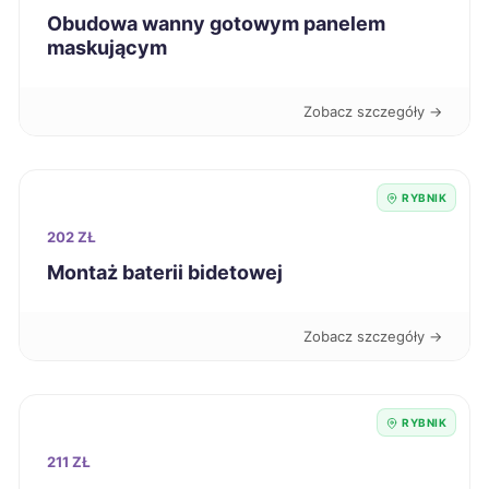
Wałbrzych
219 zł
Obudowa wanny gotowym panelem
maskującym
Włocławek
219 zł
Zobacz szczegóły →
Łódź
220 zł
Chojnice
220 zł
RYBNIK
202 ZŁ
Leszno
220 zł
Montaż baterii bidetowej
Radom
220 zł
Zobacz szczegóły →
Zawiercie
220 zł
TWÓJ REGION
RYBNIK
Nysa
221 zł
211 ZŁ