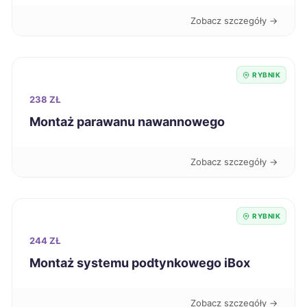
Będzin
223 zł
TWÓJ REGION
Zobacz szczegóły →
Wodzisław Śląski
223 zł
TWÓJ REGION
RYBNIK
Konin
224 zł
238 ZŁ
Kutno
224 zł
Montaż parawanu nawannowego
Nowa Sól
224 zł
Zobacz szczegóły →
Starogard Gdański
224 zł
RYBNIK
Jelenia Góra
225 zł
244 ZŁ
Montaż systemu podtynkowego iBox
Inowrocław
226 zł
Zobacz szczegóły →