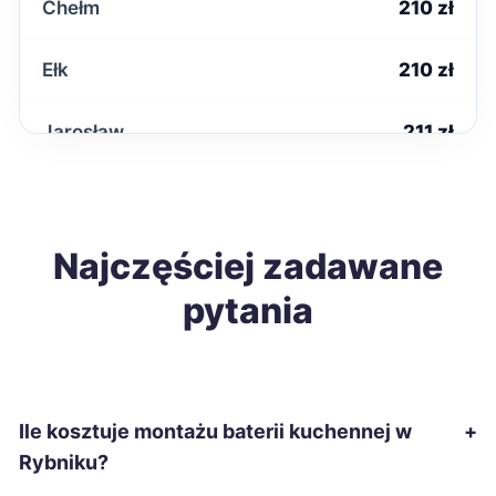
Chełm
210 zł
Ełk
210 zł
Jarosław
211 zł
Malbork
212 zł
Tomaszów Mazowiecki
Najczęściej zadawane
212 zł
pytania
Ostrołęka
214 zł
Grudziądz
215 zł
Ile kosztuje montażu baterii kuchennej w
+
Mielec
215 zł
Rybniku?