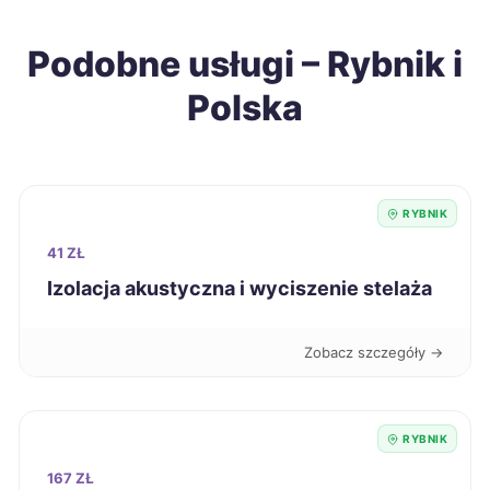
Stalowa Wola
216 zł
Podobne usługi – Rybnik i
Szczecinek
216 zł
Polska
Piekary Śląskie
218 zł
TWÓJ REGION
Sieradz
218 zł
RYBNIK
Skierniewice
218 zł
41 ZŁ
Izolacja akustyczna i wyciszenie stelaża
Świdnica
218 zł
Zobacz szczegóły →
Biała Podlaska
219 zł
Radomsko
219 zł
RYBNIK
167 ZŁ