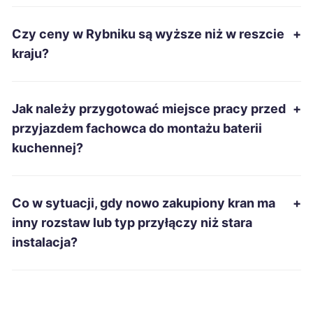
Ostrów Wielkopolski
215 zł
Czy ceny w Rybniku są wyższe niż w reszcie
+
Racibórz
215 zł
TWÓJ REGION
kraju?
Słupsk
215 zł
Jak należy przygotować miejsce pracy przed
+
Tarnobrzeg
215 zł
przyjazdem fachowca do montażu baterii
kuchennej?
Zduńska Wola
215 zł
Łomża
215 zł
Co w sytuacji, gdy nowo zakupiony kran ma
+
inny rozstaw lub typ przyłączy niż stara
Gniezno
216 zł
instalacja?
Piotrków Trybunalski
216 zł