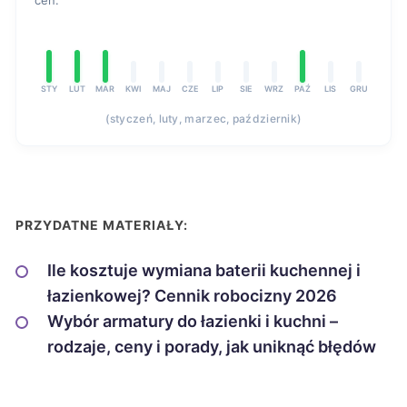
cen.
STY
LUT
MAR
KWI
MAJ
CZE
LIP
SIE
WRZ
PAŹ
LIS
GRU
(styczeń, luty, marzec, październik)
PRZYDATNE MATERIAŁY:
Ile kosztuje wymiana baterii kuchennej i
łazienkowej? Cennik robocizny 2026
Wybór armatury do łazienki i kuchni –
rodzaje, ceny i porady, jak uniknąć błędów