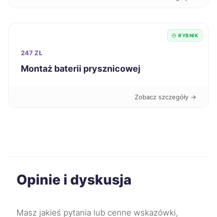
Oświęcim
226 zł
Zgierz
226 zł
RYBNIK
247 ZŁ
Kędzierzyn-Koźle
227 zł
Montaż baterii prysznicowej
Koszalin
227 zł
Zobacz szczegóły →
Kwidzyn
227 zł
Świętochłowice
227 zł
TWÓJ REGION
Gorzów Wielkopolski
228 zł
Opinie i dyskusja
Jaworzno
228 zł
TWÓJ REGION
Masz jakieś pytania lub cenne wskazówki,