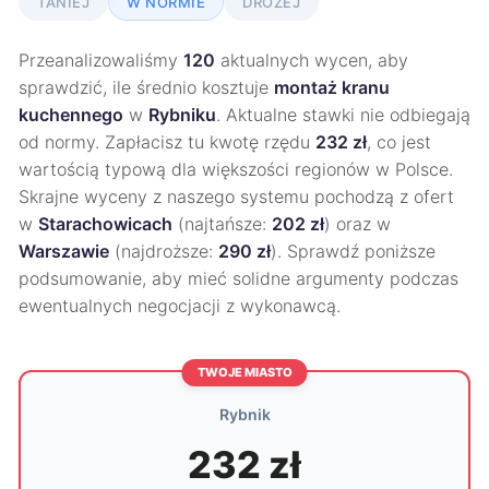
TANIEJ
W NORMIE
DROŻEJ
Przeanalizowaliśmy
120
aktualnych wycen, aby
sprawdzić, ile średnio kosztuje
montaż kranu
kuchennego
w
Rybniku
. Aktualne stawki nie odbiegają
od normy. Zapłacisz tu kwotę rzędu
232 zł
, co jest
wartością typową dla większości regionów w Polsce.
Skrajne wyceny z naszego systemu pochodzą z ofert
w
Starachowicach
(najtańsze:
202 zł
) oraz w
Warszawie
(najdroższe:
290 zł
). Sprawdź poniższe
podsumowanie, aby mieć solidne argumenty podczas
ewentualnych negocjacji z wykonawcą.
TWOJE MIASTO
Rybnik
232 zł