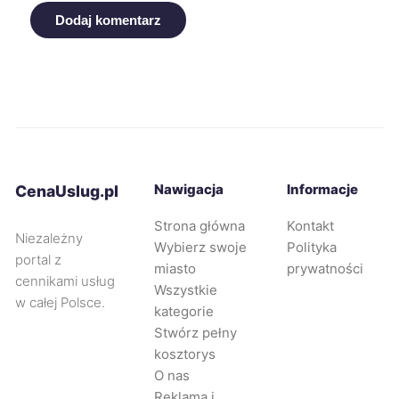
Nowy Sącz
230 zł
Dodaj komentarz
Pabianice
230 zł
Tczew
230 zł
Stargard
231 zł
Nawigacja
Informacje
CenaUslug.pl
Bolesławiec
232 zł
Strona główna
Kontakt
Niezależny
Wybierz swoje
Polityka
Rybnik
232 zł
TWOJE MIASTO
portal z
miasto
prywatności
cennikami usług
Wszystkie
w całej Polsce.
Częstochowa
233 zł
TWÓJ REGION
kategorie
Stwórz pełny
kosztorys
Opole
233 zł
O nas
Reklama i