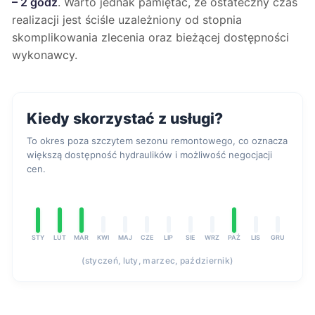
– 2 godz
. Warto jednak pamiętać, że ostateczny czas
realizacji jest ściśle uzależniony od stopnia
skomplikowania zlecenia oraz bieżącej dostępności
wykonawcy.
Kiedy skorzystać z usługi?
To okres poza szczytem sezonu remontowego, co oznacza
większą dostępność hydraulików i możliwość negocjacji
cen.
STY
LUT
MAR
KWI
MAJ
CZE
LIP
SIE
WRZ
PAŹ
LIS
GRU
(styczeń, luty, marzec, październik)