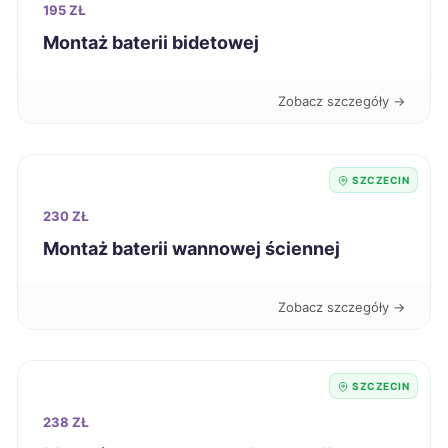
195 ZŁ
Leszno
220 zł
Montaż baterii bidetowej
Radom
220 zł
Zobacz szczegóły →
Zawiercie
220 zł
SZCZECIN
Nysa
221 zł
230 ZŁ
Sanok
Montaż baterii wannowej ściennej
221 zł
Żary
221 zł
Zobacz szczegóły →
Knurów
221 zł
SZCZECIN
Dębica
222 zł
238 ZŁ