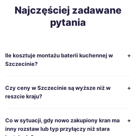
Tomaszów Mazowiecki
Najczęściej zadawane
212 zł
pytania
Ostrołęka
214 zł
Grudziądz
215 zł
Ile kosztuje montażu baterii kuchennej w
+
Mielec
215 zł
Szczecinie?
Ostrów Wielkopolski
215 zł
Czy ceny w Szczecinie są wyższe niż w
+
Racibórz
215 zł
reszcie kraju?
Słupsk
215 zł
Co w sytuacji, gdy nowo zakupiony kran ma
+
Tarnobrzeg
215 zł
inny rozstaw lub typ przyłączy niż stara