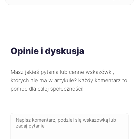
Kwidzyn
227 zł
Świętochłowice
227 zł
Gorzów Wielkopolski
228 zł
Opinie i dyskusja
Jaworzno
228 zł
Masz jakieś pytania lub cenne wskazówki,
Mysłowice
228 zł
których nie ma w artykule? Każdy komentarz to
pomoc dla całej społeczności!
Oleśnica
228 zł
Bytom
229 zł
Puławy
229 zł