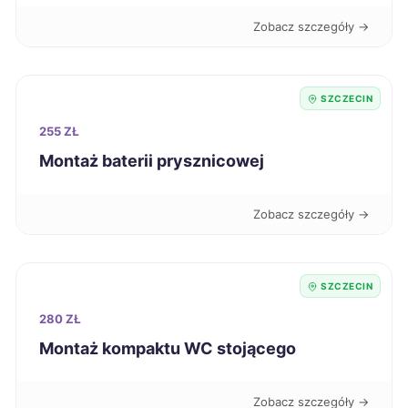
Nowa Sól
224 zł
Zobacz szczegóły →
Starogard Gdański
224 zł
SZCZECIN
Jelenia Góra
225 zł
255 ZŁ
Montaż baterii prysznicowej
Inowrocław
226 zł
Zobacz szczegóły →
Oświęcim
226 zł
Zgierz
226 zł
SZCZECIN
280 ZŁ
Kędzierzyn-Koźle
227 zł
Montaż kompaktu WC stojącego
Koszalin
227 zł
TWÓJ REGION
Zobacz szczegóły →