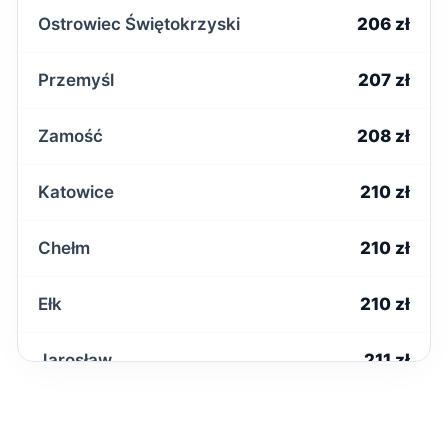
Ostrowiec Świętokrzyski
206 zł
Przemyśl
207 zł
Zamość
208 zł
Katowice
210 zł
Chełm
210 zł
Ełk
210 zł
Jarosław
211 zł
Malbork
212 zł