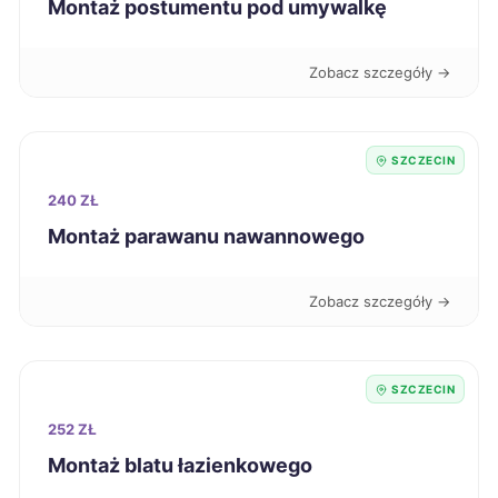
Montaż postumentu pod umywalkę
Krosno
222 zł
Zobacz szczegóły →
Siedlce
222 zł
Siemianowice Śląskie
222 zł
SZCZECIN
240 ZŁ
Ciechanów
223 zł
Montaż parawanu nawannowego
Będzin
223 zł
Zobacz szczegóły →
Wodzisław Śląski
223 zł
SZCZECIN
Konin
224 zł
252 ZŁ
Kutno
224 zł
Montaż blatu łazienkowego