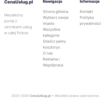
Nawigacja
Informacje
CenaUslug.pl
Bolesławiec
232 zł
Strona główna
Kontakt
Niezależny
Wybierz swoje
Polityka
Rybnik
232 zł
portal z
miasto
prywatności
cennikami usług
Wszystkie
w całej Polsce.
Częstochowa
233 zł
kategorie
Stwórz pełny
kosztorys
Opole
233 zł
O nas
Reklama i
Piła
233 zł
Współpraca
Żory
233 zł
Sosnowiec
234 zł
2024-2026
CenaUslug.pl
• Wszelkie prawa zastrzeżone.
Żyrardów
234 zł