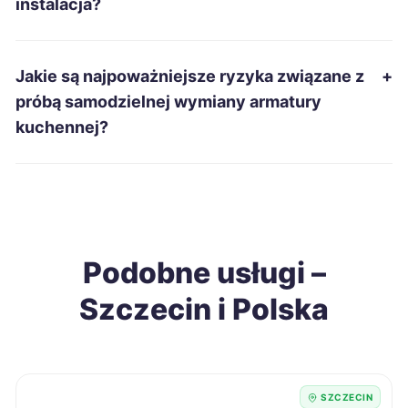
instalacja?
Zduńska Wola
215 zł
Łomża
215 zł
Jakie są najpoważniejsze ryzyka związane z
+
próbą samodzielnej wymiany armatury
Gniezno
216 zł
kuchennej?
Piotrków Trybunalski
216 zł
Stalowa Wola
216 zł
Podobne usługi –
Szczecinek
216 zł
TWÓJ REGION
Szczecin i Polska
Piekary Śląskie
218 zł
Sieradz
218 zł
SZCZECIN