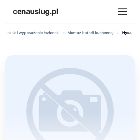
cenauslug.pl
ły montaż i wyposażenie łazienek
Montaż baterii kuchennej
Nysa