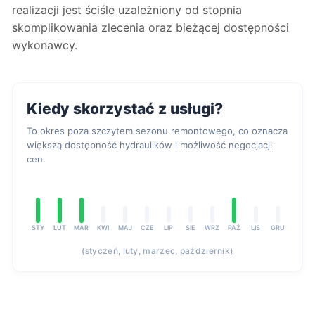
realizacji jest ściśle uzależniony od stopnia
skomplikowania zlecenia oraz bieżącej dostępności
wykonawcy.
Kiedy skorzystać z usługi?
To okres poza szczytem sezonu remontowego, co oznacza
większą dostępność hydraulików i możliwość negocjacji
cen.
STY
LUT
MAR
KWI
MAJ
CZE
LIP
SIE
WRZ
PAŹ
LIS
GRU
(styczeń, luty, marzec, październik)