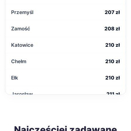
Przemyśl
207 zł
Zamość
208 zł
Katowice
210 zł
Chełm
210 zł
Ełk
210 zł
Jarosław
211 zł
Malbork
212 zł
Tomaszów Mazowiecki
Najczęściej zadawane
212 zł