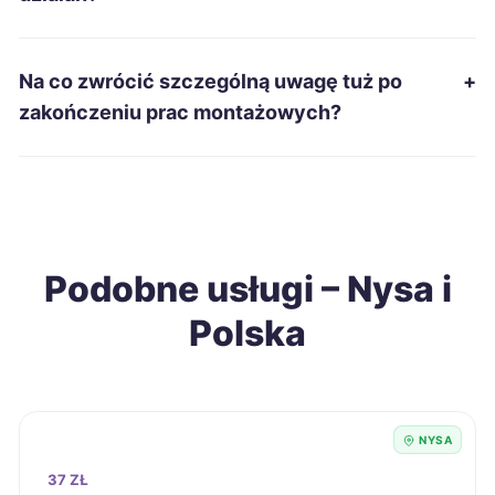
Łomża
215 zł
Na co zwrócić szczególną uwagę tuż po
+
Gniezno
216 zł
zakończeniu prac montażowych?
Piotrków Trybunalski
216 zł
Stalowa Wola
216 zł
Podobne usługi – Nysa i
Szczecinek
216 zł
Polska
Piekary Śląskie
218 zł
Sieradz
218 zł
NYSA
Skierniewice
218 zł
37 ZŁ