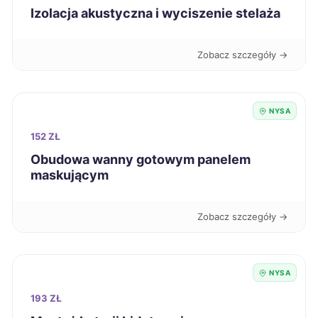
Izolacja akustyczna i wyciszenie stelaża
Świdnica
218 zł
Zobacz szczegóły →
Biała Podlaska
219 zł
Radomsko
219 zł
NYSA
152 ZŁ
Wałbrzych
219 zł
Obudowa wanny gotowym panelem
maskującym
Włocławek
219 zł
Zobacz szczegóły →
Łódź
220 zł
Chojnice
220 zł
NYSA
193 ZŁ
Leszno
220 zł