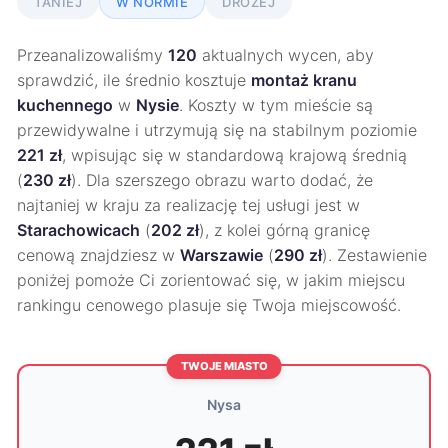
TANIEJ
W NORMIE
DROŻEJ
Przeanalizowaliśmy
120
aktualnych wycen, aby
sprawdzić, ile średnio kosztuje
montaż kranu
kuchennego
w
Nysie
. Koszty w tym mieście są
przewidywalne i utrzymują się na stabilnym poziomie
221 zł
, wpisując się w standardową krajową średnią
(
230 zł
). Dla szerszego obrazu warto dodać, że
najtaniej w kraju za realizację tej usługi jest w
Starachowicach
(
202 zł
), z kolei górną granicę
cenową znajdziesz w
Warszawie
(
290 zł
). Zestawienie
poniżej pomoże Ci zorientować się, w jakim miejscu
rankingu cenowego plasuje się Twoja miejscowość.
TWOJE MIASTO
Nysa