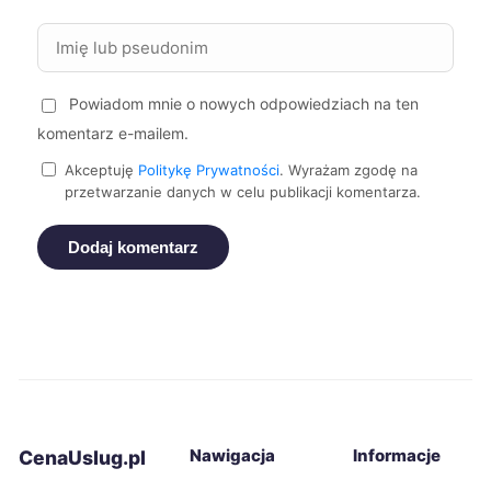
Tarnów
229 zł
Powiadom mnie o nowych odpowiedziach na ten
Elbląg
230 zł
komentarz e-mailem.
Kalisz
230 zł
Akceptuję
Politykę Prywatności
. Wyrażam zgodę na
przetwarzanie danych w celu publikacji komentarza.
Nowy Sącz
230 zł
Dodaj komentarz
Pabianice
230 zł
Tczew
230 zł
Stargard
231 zł
Nawigacja
Informacje
CenaUslug.pl
Bolesławiec
232 zł