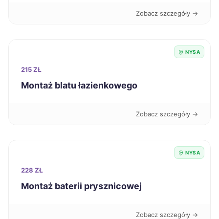
Zobacz szczegóły →
Siedlce
222 zł
Siemianowice Śląskie
222 zł
NYSA
215 ZŁ
Ciechanów
223 zł
Montaż blatu łazienkowego
Będzin
223 zł
Zobacz szczegóły →
Wodzisław Śląski
223 zł
NYSA
Konin
224 zł
228 ZŁ
Kutno
224 zł
Montaż baterii prysznicowej
Nowa Sól
224 zł
Zobacz szczegóły →