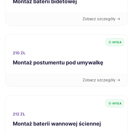
Montaż baterii bidetowej
Radom
220 zł
Zobacz szczegóły →
Zawiercie
220 zł
NYSA
Nysa
221 zł
TWOJE MIASTO
210 ZŁ
Sanok
Montaż postumentu pod umywalkę
221 zł
Żary
221 zł
Zobacz szczegóły →
Knurów
221 zł
NYSA
Dębica
222 zł
212 ZŁ
Montaż baterii wannowej ściennej
Krosno
222 zł