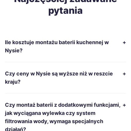
pytania
Ostrołęka
214 zł
Grudziądz
215 zł
Ile kosztuje montażu baterii kuchennej w
+
Mielec
215 zł
Nysie?
Ostrów Wielkopolski
215 zł
Czy ceny w Nysie są wyższe niż w reszcie
+
Racibórz
215 zł
kraju?
Słupsk
215 zł
Czy montaż baterii z dodatkowymi funkcjami,
+
Tarnobrzeg
215 zł
jak wyciągana wylewka czy system
filtrowania wody, wymaga specjalnych
Zduńska Wola
215 zł
działań?