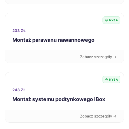
Starogard Gdański
224 zł
NYSA
Jelenia Góra
225 zł
233 ZŁ
Montaż parawanu nawannowego
Inowrocław
226 zł
Zobacz szczegóły →
Oświęcim
226 zł
Zgierz
226 zł
NYSA
243 ZŁ
Kędzierzyn-Koźle
227 zł
TWÓJ REGION
Montaż systemu podtynkowego iBox
Koszalin
227 zł
Zobacz szczegóły →
Kwidzyn
227 zł