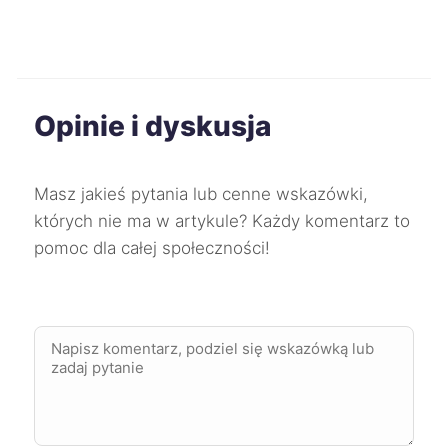
Świętochłowice
227 zł
Gorzów Wielkopolski
228 zł
Opinie i dyskusja
Jaworzno
228 zł
Masz jakieś pytania lub cenne wskazówki,
Mysłowice
228 zł
których nie ma w artykule? Każdy komentarz to
pomoc dla całej społeczności!
Oleśnica
228 zł
Bytom
229 zł
Puławy
229 zł
Suwałki
229 zł