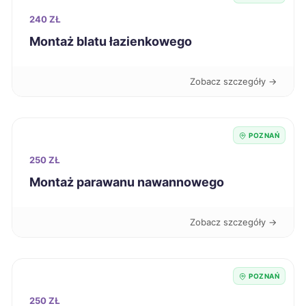
240 ZŁ
Kutno
224 zł
Montaż blatu łazienkowego
Nowa Sól
224 zł
Zobacz szczegóły →
Starogard Gdański
224 zł
POZNAŃ
Jelenia Góra
225 zł
250 ZŁ
Inowrocław
226 zł
Montaż parawanu nawannowego
Oświęcim
226 zł
Zobacz szczegóły →
Zgierz
226 zł
POZNAŃ
Kędzierzyn-Koźle
227 zł
250 ZŁ