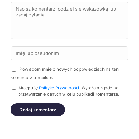
Puławy
229 zł
Suwałki
229 zł
Tarnów
229 zł
Elbląg
230 zł
Powiadom mnie o nowych odpowiedziach na ten
komentarz e-mailem.
Kalisz
230 zł
TWÓJ REGION
Akceptuję
Politykę Prywatności
. Wyrażam zgodę na
przetwarzanie danych w celu publikacji komentarza.
Nowy Sącz
230 zł
Dodaj komentarz
Pabianice
230 zł
Tczew
230 zł