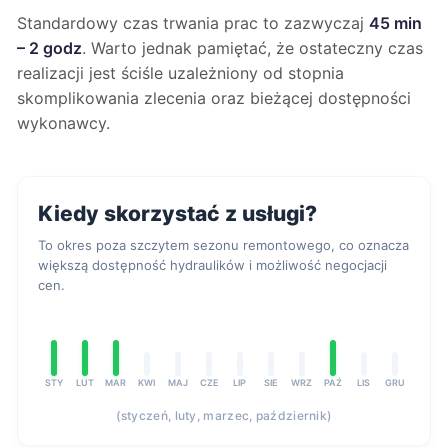
Standardowy czas trwania prac to zazwyczaj
45 min
– 2 godz
. Warto jednak pamiętać, że ostateczny czas
realizacji jest ściśle uzależniony od stopnia
skomplikowania zlecenia oraz bieżącej dostępności
wykonawcy.
Kiedy skorzystać z usługi?
To okres poza szczytem sezonu remontowego, co oznacza
większą dostępność hydraulików i możliwość negocjacji
cen.
STY
LUT
MAR
KWI
MAJ
CZE
LIP
SIE
WRZ
PAŹ
LIS
GRU
(styczeń, luty, marzec, październik)