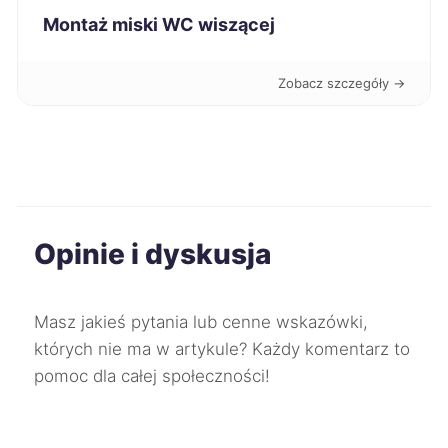
Montaż miski WC wiszącej
Koszalin
227 zł
Zobacz szczegóły →
Kwidzyn
227 zł
Świętochłowice
227 zł
Gorzów Wielkopolski
228 zł
Opinie i dyskusja
Jaworzno
228 zł
Mysłowice
228 zł
Masz jakieś pytania lub cenne wskazówki,
których nie ma w artykule? Każdy komentarz to
Oleśnica
228 zł
pomoc dla całej społeczności!
Bytom
229 zł