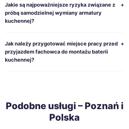
Jakie są najpoważniejsze ryzyka związane z
+
Tarnobrzeg
215 zł
próbą samodzielnej wymiany armatury
kuchennej?
Zduńska Wola
215 zł
Łomża
215 zł
Jak należy przygotować miejsce pracy przed
+
przyjazdem fachowca do montażu baterii
Gniezno
216 zł
kuchennej?
TWÓJ REGION
Piotrków Trybunalski
216 zł
Stalowa Wola
216 zł
Podobne usługi – Poznań i
Szczecinek
216 zł
Polska
Piekary Śląskie
218 zł