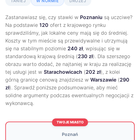
TANIEJ
W NORMIE
DROŻEJ
Zastanawiasz się, czy stawki w
Poznaniu
są uczciwe?
Na podstawie
120
ofert z krajowego rynku
sprawdziliśmy, jak lokalne ceny mają się do średniej.
Koszty w tym mieście są przewidywalne i utrzymują
się na stabilnym poziomie
240 zł
, wpisując się w
standardową krajową średnią (
230 zł
). Dla szerszego
obrazu warto dodać, że najtaniej w kraju za realizację
tej usługi jest w
Starachowicach
(
202 zł
), z kolei
górną granicę cenową znajdziesz w
Warszawie
(
290
zł
). Sprawdź poniższe podsumowanie, aby mieć
solidne argumenty podczas ewentualnych negocjacji z
wykonawcą.
TWOJE MIASTO
Poznań