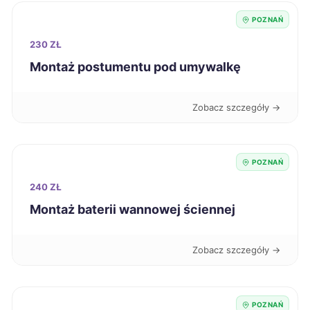
POZNAŃ
Dębica
222 zł
230 ZŁ
Krosno
222 zł
Montaż postumentu pod umywalkę
Siedlce
222 zł
Zobacz szczegóły →
Siemianowice Śląskie
222 zł
POZNAŃ
Ciechanów
223 zł
240 ZŁ
Montaż baterii wannowej ściennej
Będzin
223 zł
Zobacz szczegóły →
Wodzisław Śląski
223 zł
Konin
224 zł
TWÓJ REGION
POZNAŃ