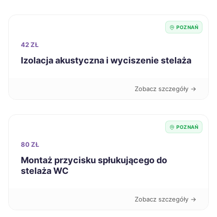
Sieradz
218 zł
POZNAŃ
Skierniewice
218 zł
42 ZŁ
Izolacja akustyczna i wyciszenie stelaża
Świdnica
218 zł
Zobacz szczegóły →
Biała Podlaska
219 zł
Radomsko
219 zł
POZNAŃ
80 ZŁ
Wałbrzych
219 zł
Montaż przycisku spłukującego do
stelaża WC
Włocławek
219 zł
Zobacz szczegóły →
Łódź
220 zł