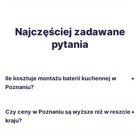
Malbork
212 zł
Tomaszów Mazowiecki
Najczęściej zadawane
212 zł
pytania
Ostrołęka
214 zł
Grudziądz
215 zł
Ile kosztuje montażu baterii kuchennej w
+
Mielec
215 zł
Poznaniu?
Ostrów Wielkopolski
215 zł
TWÓJ REGION
Czy ceny w Poznaniu są wyższe niż w reszcie
+
Racibórz
215 zł
kraju?
Słupsk
215 zł