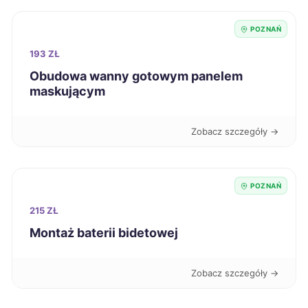
Chojnice
220 zł
POZNAŃ
193 ZŁ
Leszno
220 zł
TWÓJ REGION
Obudowa wanny gotowym panelem
maskującym
Radom
220 zł
Zobacz szczegóły →
Zawiercie
220 zł
Nysa
221 zł
POZNAŃ
215 ZŁ
Sanok
221 zł
Montaż baterii bidetowej
Żary
221 zł
Zobacz szczegóły →
Knurów
221 zł