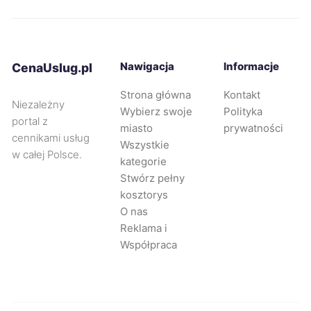
Stargard
231 zł
Bolesławiec
232 zł
Nawigacja
Informacje
CenaUslug.pl
Strona główna
Kontakt
Rybnik
232 zł
Niezależny
Wybierz swoje
Polityka
portal z
miasto
prywatności
cennikami usług
Częstochowa
233 zł
Wszystkie
w całej Polsce.
kategorie
Stwórz pełny
Opole
233 zł
kosztorys
O nas
Piła
233 zł
TWÓJ REGION
Reklama i
Współpraca
Żory
233 zł
Sosnowiec
234 zł