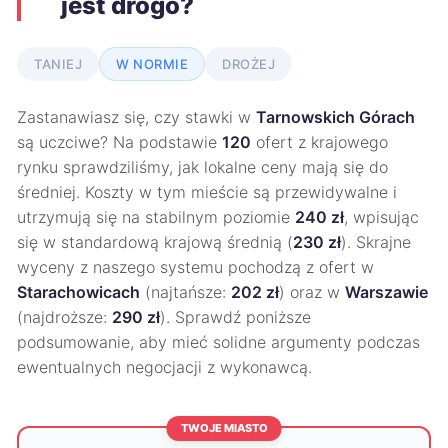
jest drogo?
TANIEJ
W NORMIE
DROŻEJ
Zastanawiasz się, czy stawki w
Tarnowskich Górach
są uczciwe? Na podstawie
120
ofert z krajowego
rynku sprawdziliśmy, jak lokalne ceny mają się do
średniej. Koszty w tym mieście są przewidywalne i
utrzymują się na stabilnym poziomie
240 zł
, wpisując
się w standardową krajową średnią (
230 zł
). Skrajne
wyceny z naszego systemu pochodzą z ofert w
Starachowicach
(najtańsze:
202 zł
) oraz w
Warszawie
(najdroższe:
290 zł
). Sprawdź poniższe
podsumowanie, aby mieć solidne argumenty podczas
ewentualnych negocjacji z wykonawcą.
TWOJE MIASTO