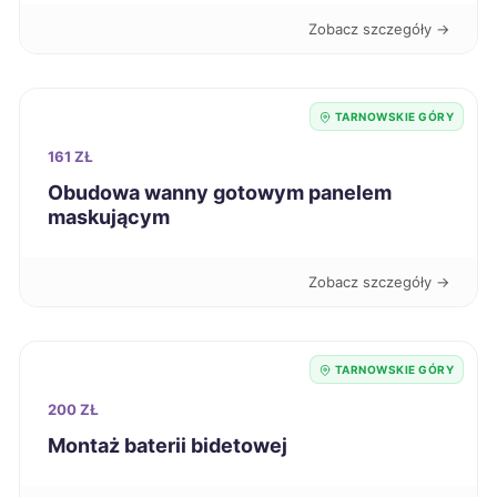
Zobacz szczegóły →
Biała Podlaska
219 zł
Radomsko
219 zł
TARNOWSKIE GÓRY
161 ZŁ
Wałbrzych
219 zł
Obudowa wanny gotowym panelem
maskującym
Włocławek
219 zł
Zobacz szczegóły →
Łódź
220 zł
Chojnice
220 zł
TARNOWSKIE GÓRY
200 ZŁ
Leszno
220 zł
Montaż baterii bidetowej
Radom
220 zł