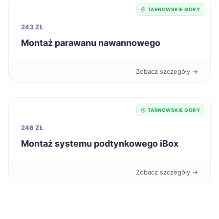
TARNOWSKIE GÓRY
Jelenia Góra
225 zł
243 ZŁ
Montaż parawanu nawannowego
Inowrocław
226 zł
Zobacz szczegóły →
Oświęcim
226 zł
Zgierz
226 zł
TARNOWSKIE GÓRY
246 ZŁ
Kędzierzyn-Koźle
227 zł
Montaż systemu podtynkowego iBox
Koszalin
227 zł
Zobacz szczegóły →
Kwidzyn
227 zł
Świętochłowice
227 zł
TWÓJ REGION