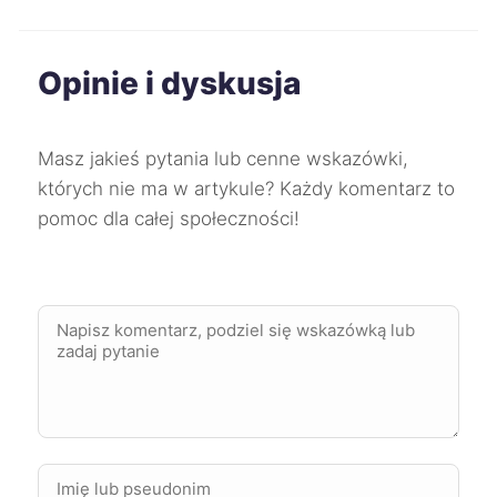
Gorzów Wielkopolski
228 zł
Opinie i dyskusja
Jaworzno
228 zł
TWÓJ REGION
Masz jakieś pytania lub cenne wskazówki,
Mysłowice
228 zł
TWÓJ REGION
których nie ma w artykule? Każdy komentarz to
pomoc dla całej społeczności!
Oleśnica
228 zł
Bytom
229 zł
TWÓJ REGION
Puławy
229 zł
Suwałki
229 zł
Tarnów
229 zł