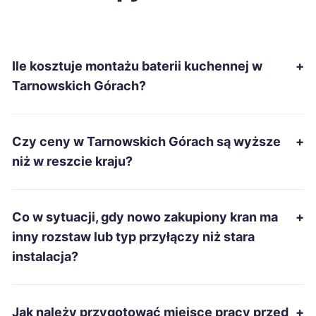
Grudziądz
215 zł
Ile kosztuje montażu baterii kuchennej w
+
Mielec
215 zł
Tarnowskich Górach?
Ostrów Wielkopolski
215 zł
Czy ceny w Tarnowskich Górach są wyższe
+
Racibórz
215 zł
TWÓJ REGION
niż w reszcie kraju?
Słupsk
215 zł
Co w sytuacji, gdy nowo zakupiony kran ma
+
Tarnobrzeg
215 zł
inny rozstaw lub typ przyłączy niż stara
instalacja?
Zduńska Wola
215 zł
Łomża
215 zł
Jak należy przygotować miejsce pracy przed
+