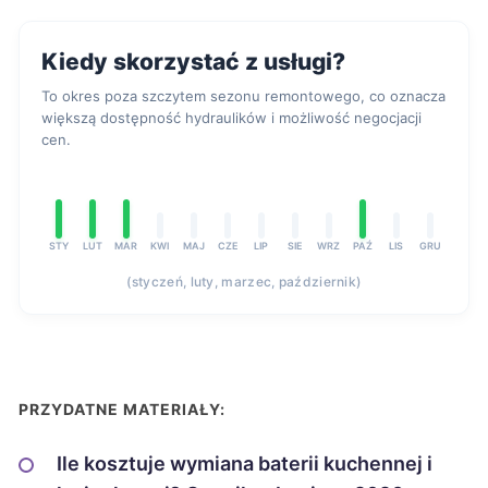
Kiedy skorzystać z usługi?
To okres poza szczytem sezonu remontowego, co oznacza
większą dostępność hydraulików i możliwość negocjacji
cen.
STY
LUT
MAR
KWI
MAJ
CZE
LIP
SIE
WRZ
PAŹ
LIS
GRU
(styczeń, luty, marzec, październik)
PRZYDATNE MATERIAŁY:
Ile kosztuje wymiana baterii kuchennej i