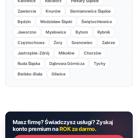
Katowice
Racibórz
Piekary Śląskie
Zawiercie
Knurów
Siemianowice Śląskie
Będzin
Wodzisław Śląski
Świętochłowice
Jaworzno
Mysłowice
Bytom
Rybnik
Częstochowa
Żory
Sosnowiec
Zabrze
Jastrzębie-Zdrój
Mikołów
Chorzów
Ruda Śląska
Dąbrowa Górnicza
Tychy
Bielsko-Biała
Gliwice
Masz firmę? Świadczysz usługi? Zyskaj
konto premium na
ROK za darmo
.