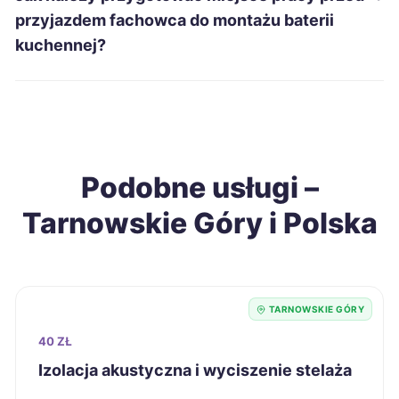
przyjazdem fachowca do montażu baterii
Gniezno
216 zł
kuchennej?
Piotrków Trybunalski
216 zł
Stalowa Wola
216 zł
Podobne usługi –
Szczecinek
216 zł
Tarnowskie Góry i Polska
Piekary Śląskie
218 zł
TWÓJ REGION
Sieradz
218 zł
TARNOWSKIE GÓRY
Skierniewice
218 zł
40 ZŁ
Izolacja akustyczna i wyciszenie stelaża
Świdnica
218 zł