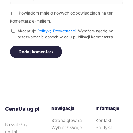
Powiadom mnie o nowych odpowiedziach na ten
Elbląg
230 zł
komentarz e-mailem.
Kalisz
230 zł
Akceptuję
Politykę Prywatności
. Wyrażam zgodę na
przetwarzanie danych w celu publikacji komentarza.
Nowy Sącz
230 zł
Dodaj komentarz
Pabianice
230 zł
Tczew
230 zł
Stargard
231 zł
Nawigacja
Informacje
CenaUslug.pl
Bolesławiec
232 zł
Strona główna
Kontakt
Niezależny
Wybierz swoje
Polityka
Rybnik
232 zł
TWÓJ REGION
portal z