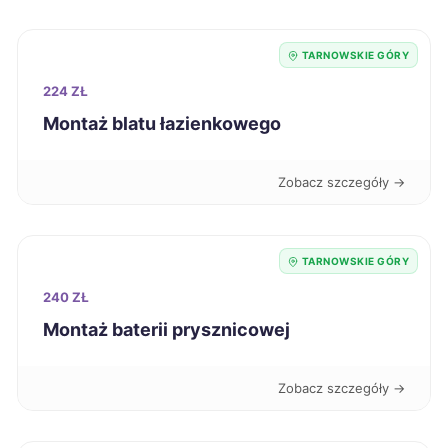
Siemianowice Śląskie
222 zł
TWÓJ REGION
TARNOWSKIE GÓRY
224 ZŁ
Ciechanów
223 zł
Montaż blatu łazienkowego
Będzin
223 zł
TWÓJ REGION
Zobacz szczegóły →
Wodzisław Śląski
223 zł
TWÓJ REGION
TARNOWSKIE GÓRY
Konin
224 zł
240 ZŁ
Kutno
224 zł
Montaż baterii prysznicowej
Nowa Sól
224 zł
Zobacz szczegóły →
Starogard Gdański
224 zł