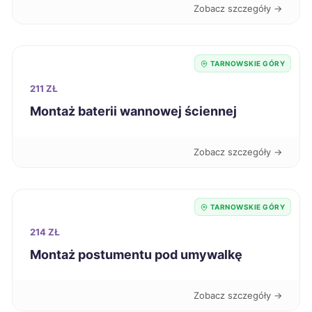
Zobacz szczegóły →
Zawiercie
220 zł
TWÓJ REGION
TARNOWSKIE GÓRY
Nysa
221 zł
211 ZŁ
Sanok
Montaż baterii wannowej ściennej
221 zł
Żary
221 zł
Zobacz szczegóły →
Knurów
221 zł
TWÓJ REGION
TARNOWSKIE GÓRY
Dębica
222 zł
214 ZŁ
Montaż postumentu pod umywalkę
Krosno
222 zł
Zobacz szczegóły →
Siedlce
222 zł