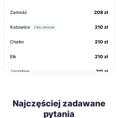
Zamość
208 zł
Katowice
210 zł
TWÓJ REGION
Chełm
210 zł
Ełk
210 zł
Jarosław
211 zł
Malbork
212 zł
Tomaszów Mazowiecki
Najczęściej zadawane
212 zł
pytania
Ostrołęka
214 zł