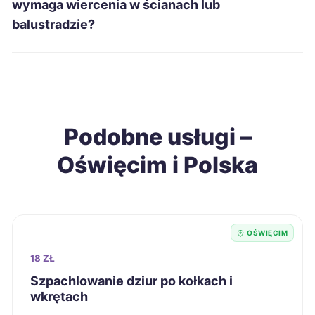
wymaga wiercenia w ścianach lub
Jelenia Góra
201 zł
balustradzie?
Suwałki
201 zł
Wodzisław Śląski
201 zł
Podobne usługi –
Sieradz
202 zł
Oświęcim i Polska
Chełm
203 zł
Elbląg
203 zł
OŚWIĘCIM
Kalisz
203 zł
18 ZŁ
Szpachlowanie dziur po kołkach i
wkrętach
Krosno
203 zł