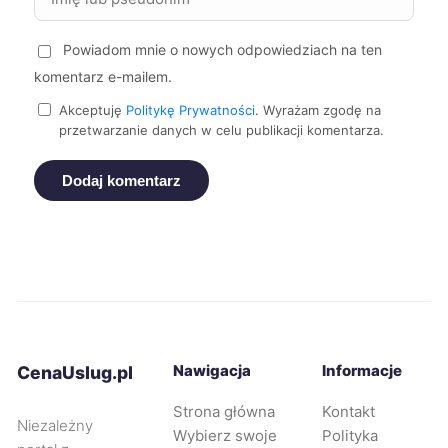
Świętochłowice
214 zł
Powiadom mnie o nowych odpowiedziach na ten
komentarz e-mailem.
Bolesławiec
215 zł
Akceptuję
Politykę Prywatności
. Wyrażam zgodę na
przetwarzanie danych w celu publikacji komentarza.
Mikołów
215 zł
Dodaj komentarz
Stargard
215 zł
Żory
215 zł
Będzin
215 zł
Knurów
215 zł
Nawigacja
Informacje
CenaUslug.pl
Strona główna
Kontakt
Płock
216 zł
Niezależny
Wybierz swoje
Polityka