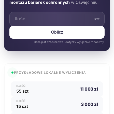
montażu barierek ochronnych
w Oświęcimiu.
szt
Oblicz
Cena jest szacunkowa i dotyczy wyłącznie robocizny.
PRZYKŁADOWE LOKALNE WYLICZENIA
ILOŚĆ:
11 000 zł
55 szt
ILOŚĆ:
3 000 zł
15 szt