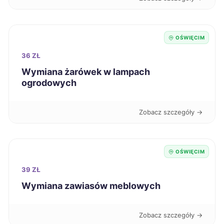
Zduńska Wola
205 zł
OŚWIĘCIM
Sanok
206 zł
36 ZŁ
Siedlce
Wymiana żarówek w lampach
206 zł
ogrodowych
Zamość
206 zł
Zobacz szczegóły →
Łomża
206 zł
OŚWIĘCIM
Oleśnica
207 zł
39 ZŁ
Ostrołęka
208 zł
Wymiana zawiasów meblowych
Piła
208 zł
Zobacz szczegóły →