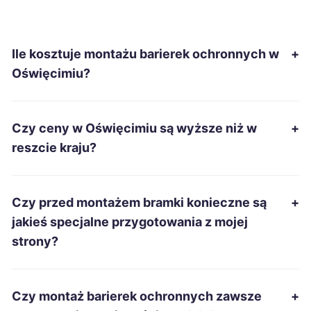
Wałbrzych
198 zł
Ile kosztuje montażu barierek ochronnych w
+
Kędzierzyn-Koźle
199 zł
Oświęcimiu?
Szczecin
200 zł
Czy ceny w Oświęcimiu są wyższe niż w
+
Ciechanów
200 zł
reszcie kraju?
Oświęcim
200 zł
TWOJE MIASTO
Czy przed montażem bramki konieczne są
+
Stalowa Wola
200 zł
jakieś specjalne przygotowania z mojej
strony?
Zawiercie
200 zł
Dębica
201 zł
Czy montaż barierek ochronnych zawsze
+