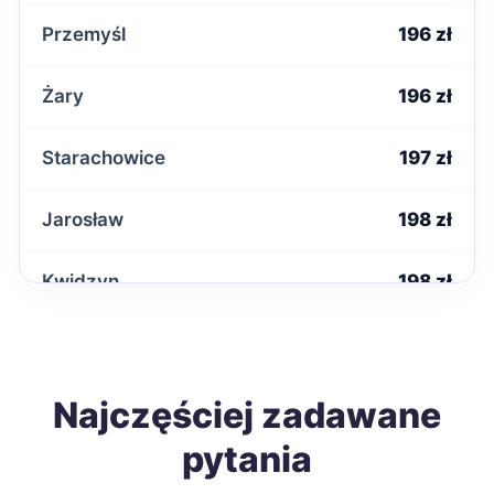
Przemyśl
196 zł
Żary
196 zł
Starachowice
197 zł
Jarosław
198 zł
Kwidzyn
198 zł
Malbork
198 zł
Nowa Sól
Najczęściej zadawane
198 zł
pytania
Tarnobrzeg
198 zł