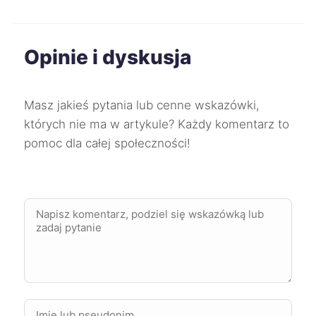
Włocławek
212 zł
Opinie i dyskusja
Mysłowice
213 zł
Dąbrowa Górnicza
214 zł
Masz jakieś pytania lub cenne wskazówki,
których nie ma w artykule? Każdy komentarz to
Koszalin
214 zł
pomoc dla całej społeczności!
Mielec
214 zł
Skierniewice
214 zł
Sosnowiec
214 zł
Starogard Gdański
214 zł