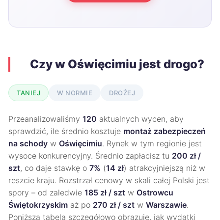
Czy w Oświęcimiu jest drogo?
TANIEJ
W NORMIE
DROŻEJ
Przeanalizowaliśmy
120
aktualnych wycen, aby
sprawdzić, ile średnio kosztuje
montaż zabezpieczeń
na schody
w
Oświęcimiu
. Rynek w tym regionie jest
wysoce konkurencyjny. Średnio zapłacisz tu
200 zł /
szt
, co daje stawkę o
7%
(
14 zł
) atrakcyjniejszą niż w
reszcie kraju. Rozstrzał cenowy w skali całej Polski jest
spory – od zaledwie
185 zł / szt
w
Ostrowcu
Świętokrzyskim
aż po
270 zł / szt
w
Warszawie
.
Poniższa tabela szczegółowo obrazuje, jak wydatki