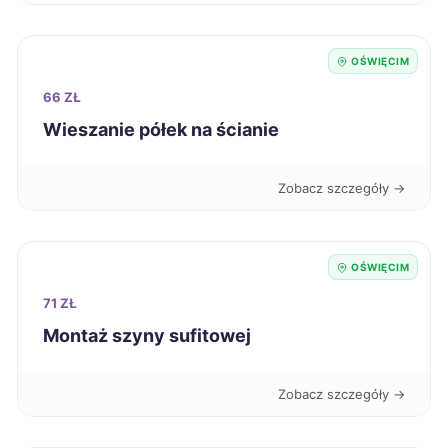
Tomaszów Mazowiecki
208 zł
OŚWIĘCIM
Legnica
209 zł
66 ZŁ
Wieszanie półek na ścianie
Radomsko
209 zł
Zobacz szczegóły →
Poznań
210 zł
Konin
210 zł
OŚWIĘCIM
71 ZŁ
Nysa
210 zł
Montaż szyny sufitowej
Racibórz
210 zł
Zobacz szczegóły →
Szczecinek
210 zł