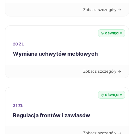
Inowrocław
204 zł
Zobacz szczegóły →
Kutno
204 zł
OŚWIĘCIM
Tarnów
204 zł
TWÓJ REGION
20 ZŁ
Wymiana uchwytów meblowych
Bytom
205 zł
Zobacz szczegóły →
Chojnice
205 zł
Ełk
205 zł
OŚWIĘCIM
31 ZŁ
Grudziądz
205 zł
Regulacja frontów i zawiasów
Piekary Śląskie
205 zł
Zobacz szczegóły →