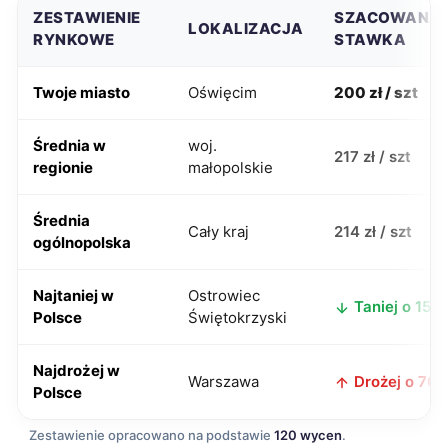
ZESTAWIENIE
SZACOWANA
LOKALIZACJA
RYNKOWE
STAWKA
Twoje miasto
Oświęcim
200 zł / szt
Średnia w
woj.
217 zł / szt
regionie
małopolskie
Średnia
Cały kraj
214 zł / szt
ogólnopolska
Najtaniej w
Ostrowiec
Taniej o 15 zł
Polsce
Świętokrzyski
Najdrożej w
Warszawa
Drożej o 70 z
Polsce
Zestawienie opracowano na podstawie
120 wycen
.