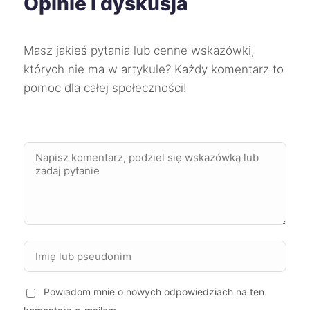
Opinie i dyskusja
Mysłowice
213 zł
TWÓJ REGION
Dąbrowa Górnicza
214 zł
TWÓJ REGION
Masz jakieś pytania lub cenne wskazówki,
których nie ma w artykule? Każdy komentarz to
Koszalin
214 zł
pomoc dla całej społeczności!
Mielec
214 zł
Skierniewice
214 zł
Sosnowiec
214 zł
TWÓJ REGION
Starogard Gdański
214 zł
Świętochłowice
214 zł
TWÓJ REGION
Powiadom mnie o nowych odpowiedziach na ten