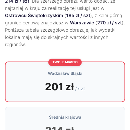
214 zł / szt
. Dla szerszego obrazu warto dodać, że
najtaniej w kraju za realizację tej usługi jest w
Ostrowcu Świętokrzyskim
(
185 zł / szt
), z kolei górną
granicę cenową znajdziesz w
Warszawie
(
270 zł / szt
).
Poniższa tabela szczegółowo obrazuje, jak wydatki
lokalne mają się do skrajnych wartości z innych
regionów.
TWOJE MIASTO
Wodzisław Śląski
201 zł
/ szt
Średnia krajowa