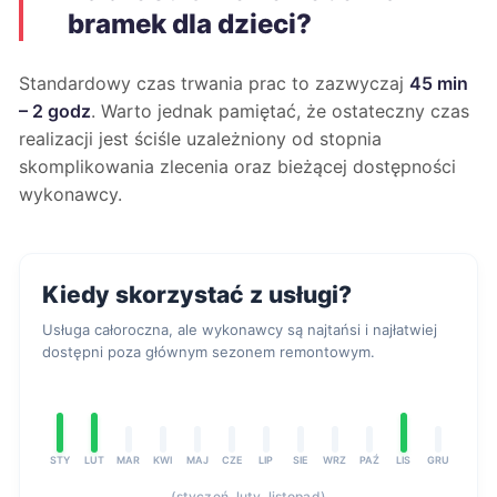
bramek dla dzieci?
Standardowy czas trwania prac to zazwyczaj
45 min
– 2 godz
. Warto jednak pamiętać, że ostateczny czas
realizacji jest ściśle uzależniony od stopnia
skomplikowania zlecenia oraz bieżącej dostępności
wykonawcy.
Kiedy skorzystać z usługi?
Usługa całoroczna, ale wykonawcy są najtańsi i najłatwiej
dostępni poza głównym sezonem remontowym.
STY
LUT
MAR
KWI
MAJ
CZE
LIP
SIE
WRZ
PAŹ
LIS
GRU
(styczeń, luty, listopad)