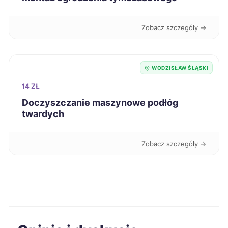
Gniezno
211 zł
Zobacz szczegóły →
Leszno
211 zł
Tarnowskie Góry
211 zł
TWÓJ REGION
WODZISŁAW ŚLĄSKI
14 ZŁ
Ostrów Wielkopolski
212 zł
Doczyszczanie maszynowe podłóg
twardych
Piotrków Trybunalski
212 zł
Zobacz szczegóły →
Radom
212 zł
Słupsk
212 zł
Włocławek
212 zł