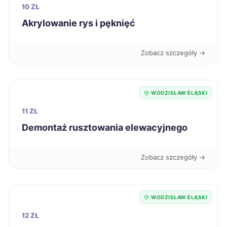
Sanok
206 zł
10 ZŁ
Akrylowanie rys i pęknięć
Siedlce
206 zł
Zobacz szczegóły →
Zamość
206 zł
Łomża
206 zł
WODZISŁAW ŚLĄSKI
11 ZŁ
Oleśnica
207 zł
Demontaż rusztowania elewacyjnego
Ostrołęka
208 zł
Zobacz szczegóły →
Piła
208 zł
WODZISŁAW ŚLĄSKI
Tomaszów Mazowiecki
208 zł
12 ZŁ