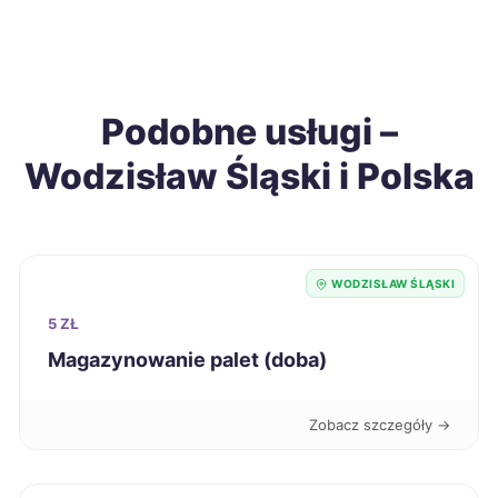
Suwałki
201 zł
Wodzisław Śląski
201 zł
TWOJE MIASTO
Podobne usługi –
Sieradz
202 zł
Wodzisław Śląski i Polska
Chełm
203 zł
Elbląg
203 zł
WODZISŁAW ŚLĄSKI
Kalisz
203 zł
5 ZŁ
Magazynowanie palet (doba)
Krosno
203 zł
Zobacz szczegóły →
Inowrocław
204 zł