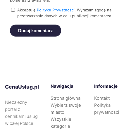
komentarz e-mailem.
Bolesławiec
215 zł
Akceptuję
Politykę Prywatności
. Wyrażam zgodę na
przetwarzanie danych w celu publikacji komentarza.
Mikołów
215 zł
TWÓJ REGION
Dodaj komentarz
Stargard
215 zł
Żory
215 zł
TWÓJ REGION
Będzin
215 zł
TWÓJ REGION
Knurów
215 zł
Nawigacja
Informacje
TWÓJ REGION
CenaUslug.pl
Strona główna
Kontakt
Płock
216 zł
Niezależny
Wybierz swoje
Polityka
portal z
miasto
prywatności
cennikami usług
Rumia
216 zł
Wszystkie
w całej Polsce.
kategorie