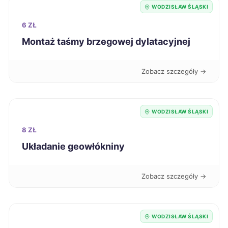
Kutno
204 zł
WODZISŁAW ŚLĄSKI
6 ZŁ
Tarnów
204 zł
Montaż taśmy brzegowej dylatacyjnej
Bytom
205 zł
TWÓJ REGION
Zobacz szczegóły →
Chojnice
205 zł
WODZISŁAW ŚLĄSKI
Ełk
205 zł
8 ZŁ
Układanie geowłókniny
Grudziądz
205 zł
Piekary Śląskie
205 zł
Zobacz szczegóły →
TWÓJ REGION
Zduńska Wola
205 zł
WODZISŁAW ŚLĄSKI