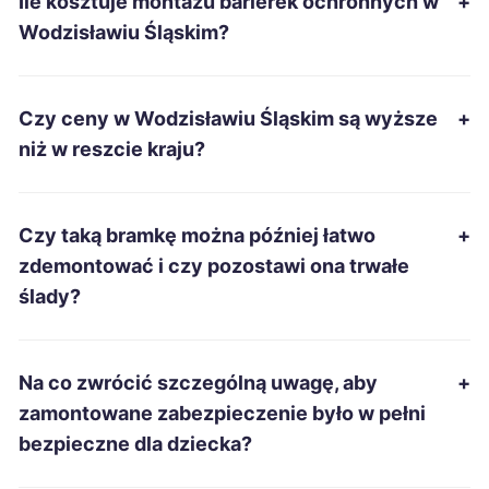
Ile kosztuje montażu barierek ochronnych w
+
Kędzierzyn-Koźle
199 zł
Wodzisławiu Śląskim?
Szczecin
200 zł
Czy ceny w Wodzisławiu Śląskim są wyższe
+
Ciechanów
200 zł
niż w reszcie kraju?
Oświęcim
200 zł
Czy taką bramkę można później łatwo
+
Stalowa Wola
200 zł
zdemontować i czy pozostawi ona trwałe
ślady?
Zawiercie
200 zł
TWÓJ REGION
Dębica
201 zł
Na co zwrócić szczególną uwagę, aby
+
zamontowane zabezpieczenie było w pełni
Jelenia Góra
201 zł
bezpieczne dla dziecka?