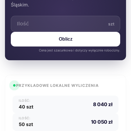
Śląskim.
szt
Oblicz
Cena jest szacunkowa i dotyczy wyłącznie robocizny.
PRZYKŁADOWE LOKALNE WYLICZENIA
ILOŚĆ:
8 040 zł
40 szt
ILOŚĆ:
10 050 zł
50 szt