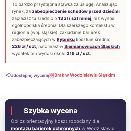
To bardzo przystępna stawka za usługę. Analizując
rynek, za
zabezpieczenie schodów przed dziećmi
zapłacisz tu średnio o
13 zł / szt mniej
, niż wynosi
ogólnopolska średnia. Dla szerszego kontekstu w
regionie (woj. śląskie), zakładanie barierek
zabezpieczających w
Rybniku
kosztuje średnio
226 zł / szt
, natomiast w
Siemianowicach Śląskich
wydatek ten wynosi około
216 zł / szt
.
Brak w Wodzisławiu Śląskim
Udostępnij wycenę
Szybka wycena
Oblicz orientacyjny koszt robocizny dla
montażu barierek ochronnych
w Wodzisławiu