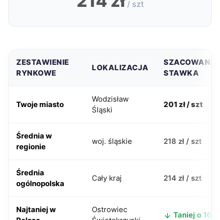
214 zł
/ szt
ZESTAWIENIE
SZACOWANA
LOKALIZACJA
RYNKOWE
STAWKA
Wodzisław
Twoje miasto
201 zł / szt
Śląski
Średnia w
woj. śląskie
218 zł / szt
regionie
Średnia
Cały kraj
214 zł / szt
ogólnopolska
Najtaniej w
Ostrowiec
Taniej o 16 zł