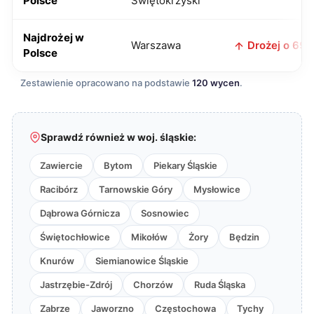
Polsce
Świętokrzyski
Najdrożej w
Warszawa
Drożej o 69 z
Polsce
Zestawienie opracowano na podstawie
120 wycen
.
Sprawdź również w woj. śląskie:
Zawiercie
Bytom
Piekary Śląskie
Racibórz
Tarnowskie Góry
Mysłowice
Dąbrowa Górnicza
Sosnowiec
Świętochłowice
Mikołów
Żory
Będzin
Knurów
Siemianowice Śląskie
Jastrzębie-Zdrój
Chorzów
Ruda Śląska
Zabrze
Jaworzno
Częstochowa
Tychy