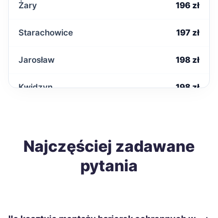
Żary
196 zł
Starachowice
197 zł
Jarosław
198 zł
Kwidzyn
198 zł
Malbork
198 zł
Nowa Sól
Najczęściej zadawane
198 zł
pytania
Tarnobrzeg
198 zł
Wałbrzych
198 zł