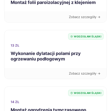
Montaż folii paroizolacyjnej z klejeniem
Legnica
209 zł
Radomsko
209 zł
Zobacz szczegóły →
Poznań
210 zł
WODZISŁAW ŚLĄSKI
Konin
210 zł
13 ZŁ
Wykonanie dylatacji polami przy
Nysa
210 zł
ogrzewaniu podłogowym
Racibórz
210 zł
TWÓJ REGION
Zobacz szczegóły →
Szczecinek
210 zł
WODZISŁAW ŚLĄSKI
Zgierz
210 zł
14 ZŁ
Montaż ogrodzenia tymczasowego