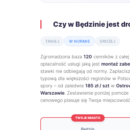
Czy w Będzinie jest d
TANIEJ
W NORMIE
DROŻEJ
Zgromadzona baza
120
cenników z całej
opłacalność usługi jaką jest
montaż zabe
stawki nie odbiegają od normy. Zapłacis
typową dla większości regionów w Polsce.
spory – od zaledwie
185 zł / szt
w
Ostro
Warszawie
. Zestawienie poniżej pomoże 
cenowego plasuje się Twoja miejscowość
TWOJE MIASTO
Będzin