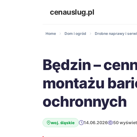
cenauslug.pl
Home
Dom i ogród
Drobne naprawy i ser
Będzin – cenn
montażu bari
ochronnych
14.06.2026
50 wyświet
woj. śląskie