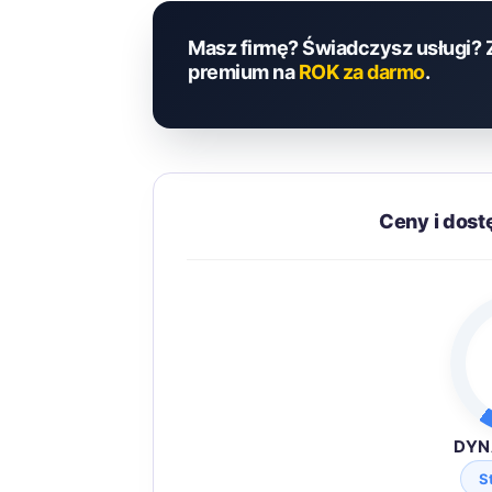
Masz firmę? Świadczysz usługi? 
premium na
ROK za darmo
.
Ceny i dost
DYN
S