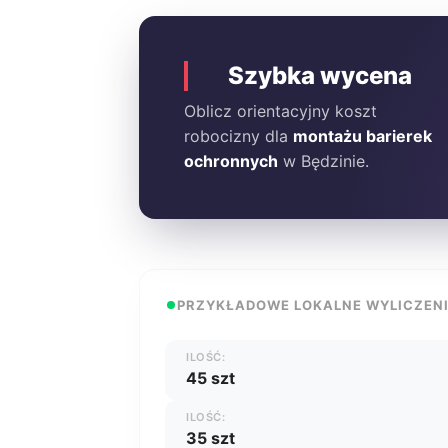
Szybka wycena
Oblicz orientacyjny koszt
robocizny dla
montażu barierek
ochronnych
w Będzinie.
PRZYKŁADOWE LOKALNE WYLICZEN
ILOŚĆ:
45 szt
ILOŚĆ:
35 szt