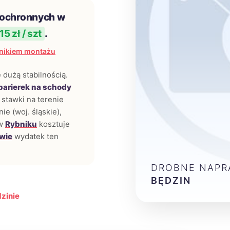
 ochronnych w
15 zł / szt
.
nikiem montażu
 dużą stabilnością.
barierek na schody
stawki na terenie
ie (woj. śląskie),
 w
Rybniku
kosztuje
wie
wydatek ten
DROBNE NAPR
BĘDZIN
zinie