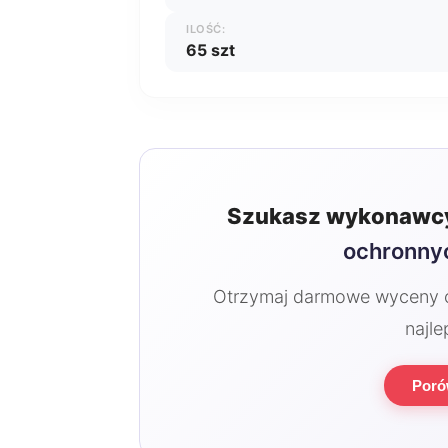
ILOŚĆ:
65 szt
Szukasz wykonawcy
ochronny
Otrzymaj darmowe wyceny od
najle
Poró