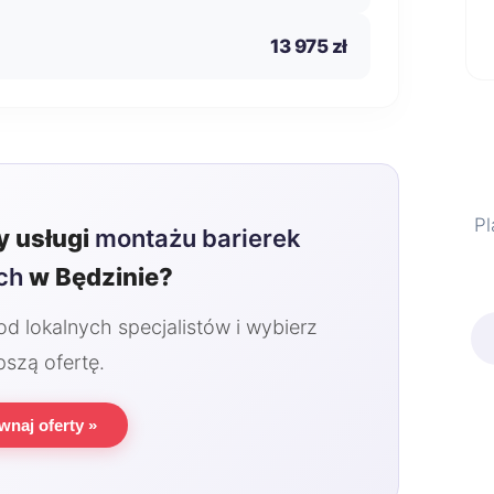
13 975 zł
Pl
 usługi
montażu barierek
ch
w Będzinie?
 lokalnych specjalistów i wybierz
pszą ofertę.
wnaj oferty »