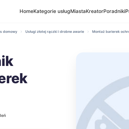
Home
Kategorie usług
Miasta
Kreator
Poradniki
P
wis domowy
Usługi złotej rączki i drobne awarie
Montaż barierek ochr
ik
erek
leń