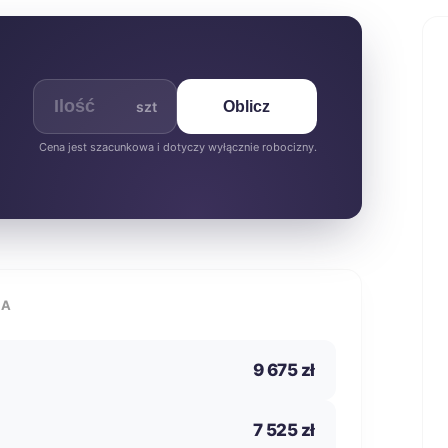
szt
Oblicz
Cena jest szacunkowa i dotyczy wyłącznie robocizny.
IA
9 675 zł
7 525 zł