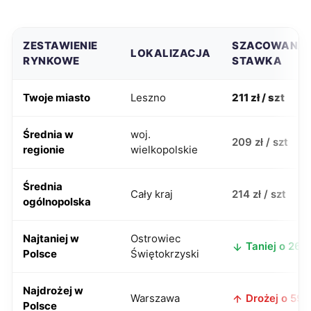
ZESTAWIENIE
SZACOWANA
LOKALIZACJA
RYNKOWE
STAWKA
Twoje miasto
Leszno
211 zł / szt
Średnia w
woj.
209 zł / szt
regionie
wielkopolskie
Średnia
Cały kraj
214 zł / szt
ogólnopolska
Najtaniej w
Ostrowiec
Taniej o 26 z
Polsce
Świętokrzyski
Najdrożej w
Warszawa
Drożej o 59 z
Polsce