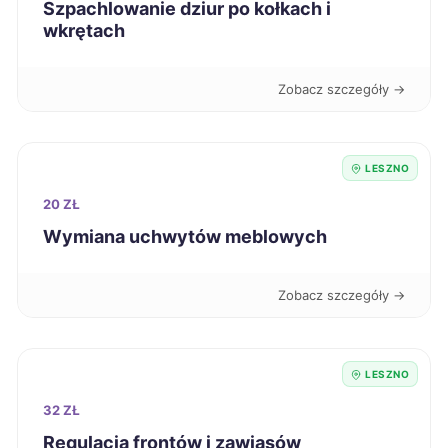
Szpachlowanie dziur po kołkach i
wkrętach
Krosno
203 zł
Inowrocław
204 zł
Zobacz szczegóły →
Kutno
204 zł
LESZNO
Tarnów
204 zł
20 ZŁ
Wymiana uchwytów meblowych
Bytom
205 zł
Zobacz szczegóły →
Chojnice
205 zł
Ełk
205 zł
LESZNO
32 ZŁ
Grudziądz
205 zł
Regulacja frontów i zawiasów