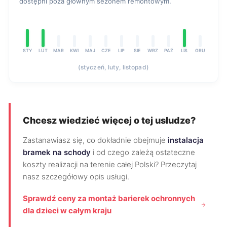
dostępni poza głównym sezonem remontowym.
STY
LUT
MAR
KWI
MAJ
CZE
LIP
SIE
WRZ
PAŹ
LIS
GRU
(styczeń, luty, listopad)
Chcesz wiedzieć więcej o tej usłudze?
Zastanawiasz się, co dokładnie obejmuje
instalacja
bramek na schody
i od czego zależą ostateczne
koszty realizacji na terenie całej Polski? Przeczytaj
nasz szczegółowy opis usługi.
Sprawdź ceny za montaż barierek ochronnych
dla dzieci w całym kraju