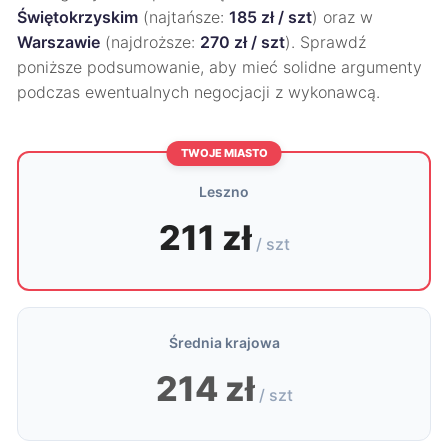
Świętokrzyskim
(najtańsze:
185 zł / szt
) oraz w
Warszawie
(najdroższe:
270 zł / szt
). Sprawdź
poniższe podsumowanie, aby mieć solidne argumenty
podczas ewentualnych negocjacji z wykonawcą.
TWOJE MIASTO
Leszno
211 zł
/ szt
Średnia krajowa
214 zł
/ szt