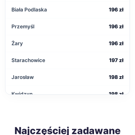
Biała Podlaska
196 zł
Przemyśl
196 zł
Żary
196 zł
Starachowice
197 zł
Jarosław
198 zł
Kwidzyn
198 zł
Malbork
198 zł
Nowa Sól
Najczęściej zadawane
198 zł