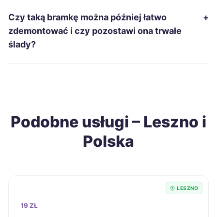
Dębica
201 zł
Czy taką bramkę można później łatwo
+
zdemontować i czy pozostawi ona trwałe
Jelenia Góra
201 zł
ślady?
Suwałki
201 zł
Wodzisław Śląski
201 zł
Podobne usługi – Leszno i
Sieradz
202 zł
Polska
Chełm
203 zł
Elbląg
203 zł
LESZNO
Kalisz
203 zł
19 ZŁ
TWÓJ REGION