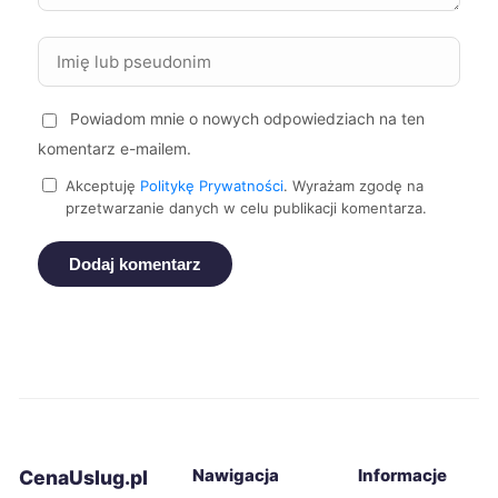
Starogard Gdański
214 zł
Świętochłowice
214 zł
Powiadom mnie o nowych odpowiedziach na ten
komentarz e-mailem.
Bolesławiec
215 zł
Akceptuję
Politykę Prywatności
. Wyrażam zgodę na
przetwarzanie danych w celu publikacji komentarza.
Mikołów
215 zł
Dodaj komentarz
Stargard
215 zł
Żory
215 zł
Będzin
215 zł
Knurów
215 zł
Nawigacja
Informacje
CenaUslug.pl