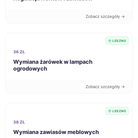
Piekary Śląskie
205 zł
Zobacz szczegóły →
Zduńska Wola
205 zł
LESZNO
Sanok
206 zł
36 ZŁ
Siedlce
Wymiana żarówek w lampach
206 zł
ogrodowych
Zamość
206 zł
Zobacz szczegóły →
Łomża
206 zł
LESZNO
Oleśnica
207 zł
38 ZŁ
Ostrołęka
208 zł
Wymiana zawiasów meblowych