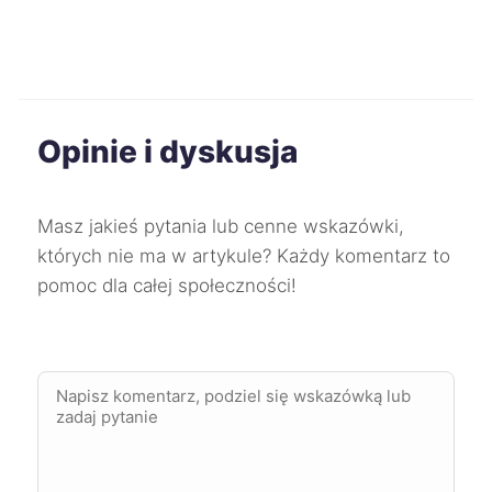
Słupsk
212 zł
Włocławek
212 zł
Opinie i dyskusja
Mysłowice
213 zł
Dąbrowa Górnicza
214 zł
Masz jakieś pytania lub cenne wskazówki,
których nie ma w artykule? Każdy komentarz to
Koszalin
214 zł
pomoc dla całej społeczności!
Mielec
214 zł
Skierniewice
214 zł
Sosnowiec
214 zł