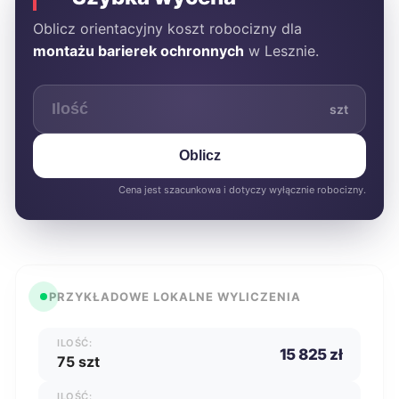
Oblicz orientacyjny koszt robocizny dla
montażu barierek ochronnych
w Lesznie.
szt
Oblicz
Cena jest szacunkowa i dotyczy wyłącznie robocizny.
PRZYKŁADOWE LOKALNE WYLICZENIA
ILOŚĆ:
15 825 zł
75 szt
ILOŚĆ: