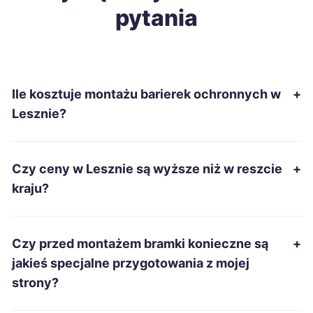
pytania
Tarnobrzeg
198 zł
Wałbrzych
198 zł
Ile kosztuje montażu barierek ochronnych w
+
Kędzierzyn-Koźle
199 zł
Lesznie?
Szczecin
200 zł
Czy ceny w Lesznie są wyższe niż w reszcie
+
Ciechanów
200 zł
kraju?
Oświęcim
200 zł
Czy przed montażem bramki konieczne są
+
Stalowa Wola
200 zł
jakieś specjalne przygotowania z mojej
strony?
Zawiercie
200 zł