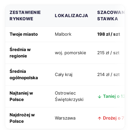
ZESTAWIENIE
SZACOWANA
LOKALIZACJA
RYNKOWE
STAWKA
Twoje miasto
Malbork
198 zł / szt
Średnia w
woj. pomorskie
215 zł / szt
regionie
Średnia
Cały kraj
214 zł / szt
ogólnopolska
Najtaniej w
Ostrowiec
Taniej o 13 z
Polsce
Świętokrzyski
Najdrożej w
Warszawa
Drożej o 72 z
Polsce