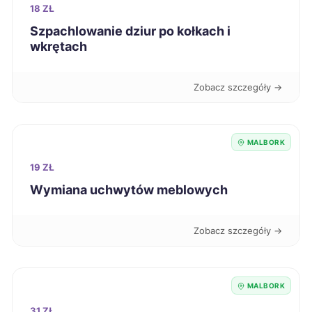
Kalisz
203 zł
18 ZŁ
Szpachlowanie dziur po kołkach i
wkrętach
Krosno
203 zł
Inowrocław
204 zł
Zobacz szczegóły →
Kutno
204 zł
MALBORK
Tarnów
204 zł
19 ZŁ
Wymiana uchwytów meblowych
Bytom
205 zł
Zobacz szczegóły →
Chojnice
205 zł
TWÓJ REGION
Ełk
205 zł
MALBORK
31 ZŁ