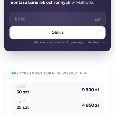
montażu barierek ochronnych
w Malborku.
szt
Oblicz
Cena jest szacunkowa i dotyczy wyłącznie robocizny.
PRZYKŁADOWE LOKALNE WYLICZENIA
ILOŚĆ:
9 900 zł
50 szt
ILOŚĆ:
4 950 zł
25 szt