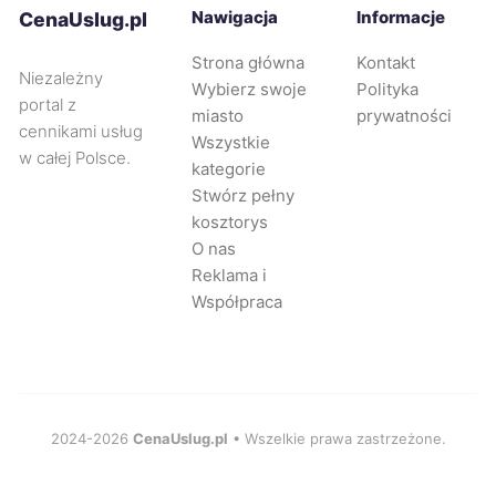
Knurów
215 zł
Nawigacja
Informacje
CenaUslug.pl
Strona główna
Kontakt
Płock
216 zł
Niezależny
Wybierz swoje
Polityka
portal z
miasto
prywatności
cennikami usług
Rumia
216 zł
TWÓJ REGION
Wszystkie
w całej Polsce.
kategorie
Stwórz pełny
Siemianowice Śląskie
216 zł
kosztorys
O nas
Głogów
217 zł
Reklama i
Współpraca
Tczew
217 zł
TWÓJ REGION
Żyrardów
217 zł
2024-2026
CenaUslug.pl
• Wszelkie prawa zastrzeżone.
Jastrzębie-Zdrój
218 zł