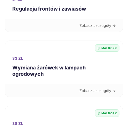
Grudziądz
205 zł
Regulacja frontów i zawiasów
Piekary Śląskie
205 zł
Zobacz szczegóły →
Zduńska Wola
205 zł
MALBORK
Sanok
206 zł
33 ZŁ
Siedlce
Wymiana żarówek w lampach
206 zł
ogrodowych
Zamość
206 zł
Zobacz szczegóły →
Łomża
206 zł
MALBORK
Oleśnica
207 zł
38 ZŁ