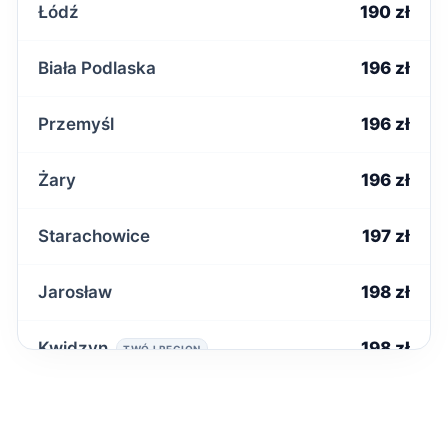
Łódź
190 zł
Biała Podlaska
196 zł
Przemyśl
196 zł
Żary
196 zł
Starachowice
197 zł
Jarosław
198 zł
Kwidzyn
198 zł
TWÓJ REGION
Malbork
198 zł
TWOJE MIASTO