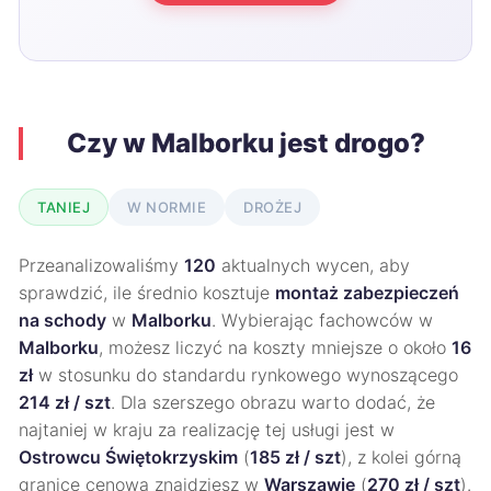
Czy w Malborku jest drogo?
TANIEJ
W NORMIE
DROŻEJ
Przeanalizowaliśmy
120
aktualnych wycen, aby
sprawdzić, ile średnio kosztuje
montaż zabezpieczeń
na schody
w
Malborku
. Wybierając fachowców w
Malborku
, możesz liczyć na koszty mniejsze o około
16
zł
w stosunku do standardu rynkowego wynoszącego
214 zł / szt
. Dla szerszego obrazu warto dodać, że
najtaniej w kraju za realizację tej usługi jest w
Ostrowcu Świętokrzyskim
(
185 zł / szt
), z kolei górną
granicę cenową znajdziesz w
Warszawie
(
270 zł / szt
).