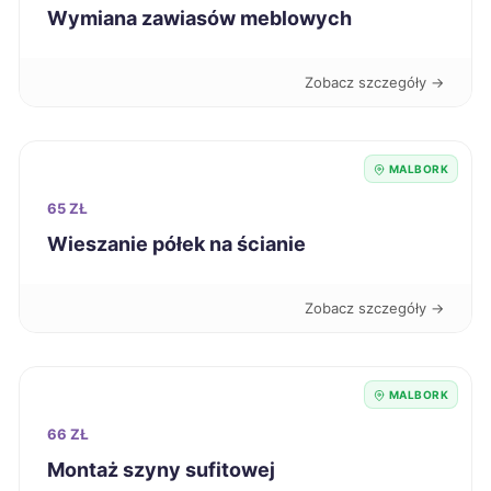
Ostrołęka
208 zł
Wymiana zawiasów meblowych
Piła
208 zł
Zobacz szczegóły →
Tomaszów Mazowiecki
208 zł
MALBORK
Legnica
209 zł
65 ZŁ
Wieszanie półek na ścianie
Radomsko
209 zł
Zobacz szczegóły →
Poznań
210 zł
Konin
210 zł
MALBORK
66 ZŁ
Nysa
210 zł
Montaż szyny sufitowej