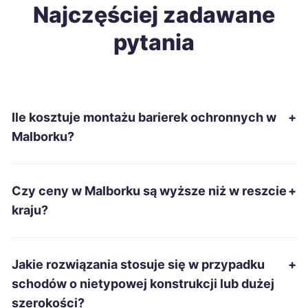
Nowa Sól
Najczęściej zadawane
198 zł
pytania
Tarnobrzeg
198 zł
Wałbrzych
198 zł
Ile kosztuje montażu barierek ochronnych w
+
Kędzierzyn-Koźle
199 zł
Malborku?
Szczecin
200 zł
Czy ceny w Malborku są wyższe niż w reszcie
+
Ciechanów
200 zł
kraju?
Oświęcim
200 zł
Jakie rozwiązania stosuje się w przypadku
+
Stalowa Wola
200 zł
schodów o nietypowej konstrukcji lub dużej
szerokości?