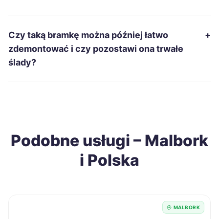
Zawiercie
200 zł
Dębica
201 zł
Czy taką bramkę można później łatwo
+
zdemontować i czy pozostawi ona trwałe
Jelenia Góra
201 zł
ślady?
Suwałki
201 zł
Wodzisław Śląski
201 zł
Podobne usługi – Malbork
Sieradz
202 zł
i Polska
Chełm
203 zł
Elbląg
203 zł
MALBORK