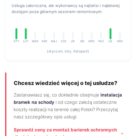
Usługa całoroczna, ale wykonawcy są najtańsi i najłatwiej
dostępni poza głównym sezonem remontowym.
STY
LUT
MAR
KWI
MAJ
CZE
LIP
SIE
WRZ
PAŹ
LIS
GRU
(styczeń, luty, listopad)
Chcesz wiedzieć więcej o tej usłudze?
Zastanawiasz się, co dokładnie obejmuje
instalacja
bramek na schody
i od czego zależą ostateczne
koszty realizacji na terenie całej Polski? Przeczytaj
nasz szczegółowy opis usługi.
Sprawdź ceny za montaż barierek ochronnych