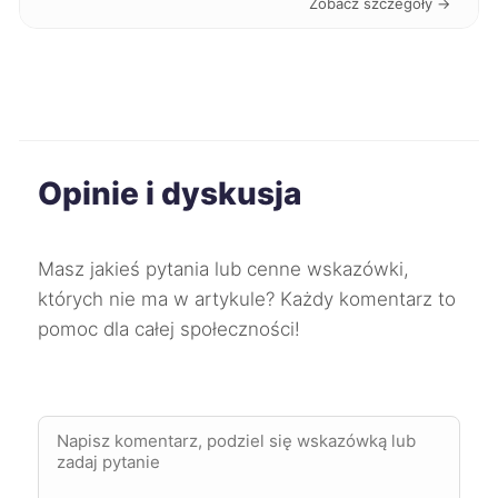
Zobacz szczegóły →
Radom
212 zł
Słupsk
212 zł
TWÓJ REGION
Włocławek
212 zł
Opinie i dyskusja
Mysłowice
213 zł
Dąbrowa Górnicza
214 zł
Masz jakieś pytania lub cenne wskazówki,
których nie ma w artykule? Każdy komentarz to
Koszalin
214 zł
pomoc dla całej społeczności!
Mielec
214 zł
Skierniewice
214 zł