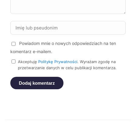
Sosnowiec
214 zł
Starogard Gdański
214 zł
TWÓJ REGION
Świętochłowice
214 zł
Powiadom mnie o nowych odpowiedziach na ten
komentarz e-mailem.
Bolesławiec
215 zł
Akceptuję
Politykę Prywatności
. Wyrażam zgodę na
przetwarzanie danych w celu publikacji komentarza.
Mikołów
215 zł
Dodaj komentarz
Stargard
215 zł
Żory
215 zł
Będzin
215 zł