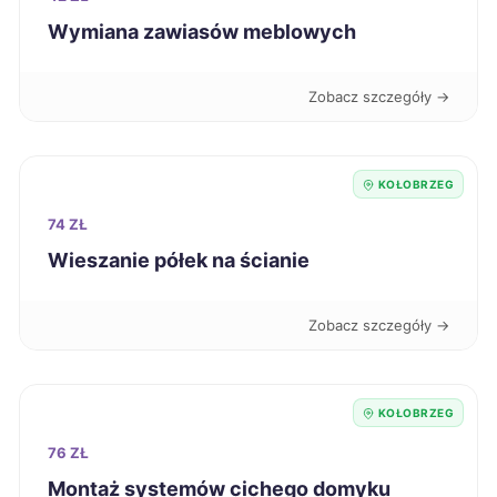
Ostrołęka
208 zł
Wymiana zawiasów meblowych
Piła
208 zł
Zobacz szczegóły →
Tomaszów Mazowiecki
208 zł
KOŁOBRZEG
Legnica
209 zł
74 ZŁ
Wieszanie półek na ścianie
Radomsko
209 zł
Zobacz szczegóły →
Poznań
210 zł
Konin
210 zł
KOŁOBRZEG
76 ZŁ
Nysa
210 zł
Montaż systemów cichego domyku