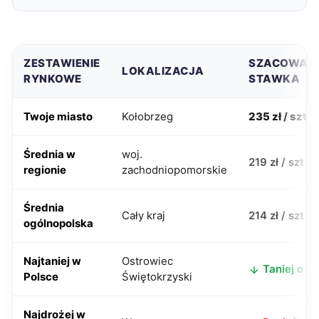
ZESTAWIENIE
SZACOWAN
LOKALIZACJA
RYNKOWE
STAWKA
Twoje miasto
Kołobrzeg
235 zł / szt
Średnia w
woj.
219 zł / szt
regionie
zachodniopomorskie
Średnia
Cały kraj
214 zł / szt
ogólnopolska
Najtaniej w
Ostrowiec
Taniej o 50
Polsce
Świętokrzyski
Najdrożej w