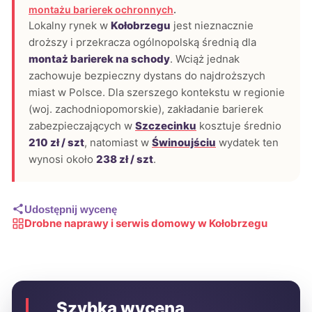
montażu barierek ochronnych
.
Lokalny rynek w
Kołobrzegu
jest nieznacznie
droższy i przekracza ogólnopolską średnią dla
montaż barierek na schody
. Wciąż jednak
zachowuje bezpieczny dystans do najdroższych
miast w Polsce. Dla szerszego kontekstu w regionie
(woj. zachodniopomorskie), zakładanie barierek
zabezpieczających w
Szczecinku
kosztuje średnio
210 zł / szt
, natomiast w
Świnoujściu
wydatek ten
wynosi około
238 zł / szt
.
Udostępnij wycenę
Drobne naprawy i serwis domowy w Kołobrzegu
Szybka wycena