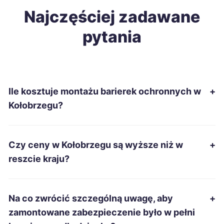
Nowa Sól
Najczęściej zadawane
198 zł
pytania
Tarnobrzeg
198 zł
Wałbrzych
198 zł
Ile kosztuje montażu barierek ochronnych w
+
Kędzierzyn-Koźle
199 zł
Kołobrzegu?
Szczecin
200 zł
TWÓJ REGION
Czy ceny w Kołobrzegu są wyższe niż w
+
Ciechanów
200 zł
reszcie kraju?
Oświęcim
200 zł
Na co zwrócić szczególną uwagę, aby
+
Stalowa Wola
200 zł
zamontowane zabezpieczenie było w pełni