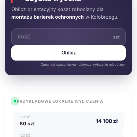
Oblicz orientacyjny koszt robocizny dla
montażu barierek ochronnych
w Kołobrzegu.
szt
Oblicz
Cena jest szacunkowa i dotyczy wyłącznie robocizny.
PRZYKŁADOWE LOKALNE WYLICZENIA
ILOŚĆ:
14 100 zł
60 szt
ILOŚĆ: