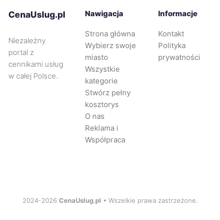
Knurów
215 zł
Nawigacja
Informacje
CenaUslug.pl
Strona główna
Kontakt
Płock
216 zł
Niezależny
Wybierz swoje
Polityka
portal z
miasto
prywatności
cennikami usług
Rumia
216 zł
Wszystkie
w całej Polsce.
kategorie
Stwórz pełny
Siemianowice Śląskie
216 zł
kosztorys
O nas
Głogów
217 zł
Reklama i
Współpraca
Tczew
217 zł
Żyrardów
217 zł
2024-2026
CenaUslug.pl
• Wszelkie prawa zastrzeżone.
Jastrzębie-Zdrój
218 zł