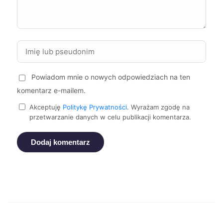
Sosnowiec
214 zł
Starogard Gdański
214 zł
Świętochłowice
214 zł
Powiadom mnie o nowych odpowiedziach na ten
komentarz e-mailem.
Bolesławiec
215 zł
Akceptuję
Politykę Prywatności
. Wyrażam zgodę na
przetwarzanie danych w celu publikacji komentarza.
Mikołów
215 zł
Dodaj komentarz
Stargard
215 zł
TWÓJ REGION
Żory
215 zł
Będzin
215 zł