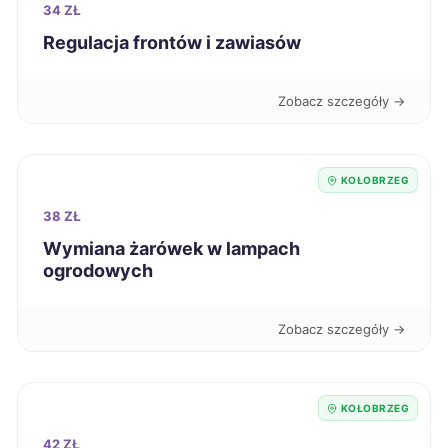
34 ZŁ
Grudziądz
205 zł
Regulacja frontów i zawiasów
Piekary Śląskie
205 zł
Zobacz szczegóły →
Zduńska Wola
205 zł
KOŁOBRZEG
Sanok
206 zł
38 ZŁ
Siedlce
Wymiana żarówek w lampach
206 zł
ogrodowych
Zamość
206 zł
Zobacz szczegóły →
Łomża
206 zł
KOŁOBRZEG
Oleśnica
207 zł
42 ZŁ