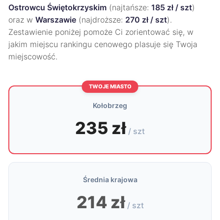
Ostrowcu Świętokrzyskim
(najtańsze:
185 zł / szt
)
oraz w
Warszawie
(najdroższe:
270 zł / szt
).
Zestawienie poniżej pomoże Ci zorientować się, w
jakim miejscu rankingu cenowego plasuje się Twoja
miejscowość.
TWOJE MIASTO
Kołobrzeg
235 zł
/ szt
Średnia krajowa
214 zł
/ szt