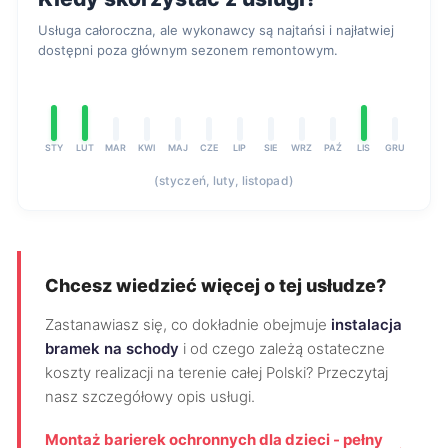
Usługa całoroczna, ale wykonawcy są najtańsi i najłatwiej
dostępni poza głównym sezonem remontowym.
STY
LUT
MAR
KWI
MAJ
CZE
LIP
SIE
WRZ
PAŹ
LIS
GRU
(styczeń, luty, listopad)
Chcesz wiedzieć więcej o tej usłudze?
Zastanawiasz się, co dokładnie obejmuje
instalacja
bramek na schody
i od czego zależą ostateczne
koszty realizacji na terenie całej Polski? Przeczytaj
nasz szczegółowy opis usługi.
Montaż barierek ochronnych dla dzieci - pełny