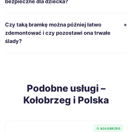
bezpieczne dla dziecka?
Zawiercie
200 zł
Dębica
201 zł
Czy taką bramkę można później łatwo
+
zdemontować i czy pozostawi ona trwałe
Jelenia Góra
201 zł
ślady?
Suwałki
201 zł
Wodzisław Śląski
201 zł
Podobne usługi –
Sieradz
202 zł
Kołobrzeg i Polska
Chełm
203 zł
Elbląg
203 zł
KOŁOBRZEG