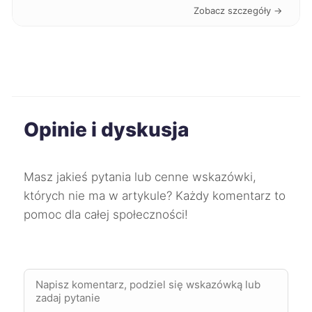
Zobacz szczegóły →
Radom
212 zł
Słupsk
212 zł
Włocławek
212 zł
Opinie i dyskusja
Mysłowice
213 zł
Dąbrowa Górnicza
214 zł
Masz jakieś pytania lub cenne wskazówki,
których nie ma w artykule? Każdy komentarz to
Koszalin
214 zł
pomoc dla całej społeczności!
TWÓJ REGION
Mielec
214 zł
Skierniewice
214 zł