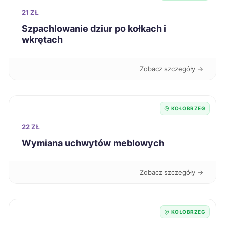
Kalisz
203 zł
21 ZŁ
Szpachlowanie dziur po kołkach i
wkrętach
Krosno
203 zł
Inowrocław
204 zł
Zobacz szczegóły →
Kutno
204 zł
KOŁOBRZEG
Tarnów
204 zł
22 ZŁ
Wymiana uchwytów meblowych
Bytom
205 zł
Zobacz szczegóły →
Chojnice
205 zł
Ełk
205 zł
KOŁOBRZEG