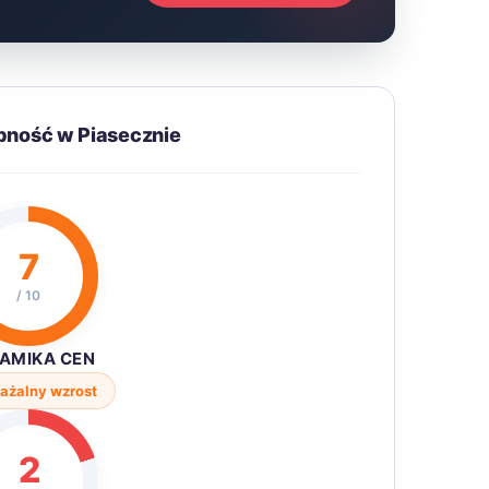
pność w Piasecznie
7
/ 10
AMIKA CEN
ażalny wzrost
2