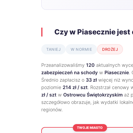
Czy w Piasecznie jest
TANIEJ
W NORMIE
DROŻEJ
Przeanalizowaliśmy
120
aktualnych wycen
zabezpieczeń na schody
w
Piasecznie
.
Średnio zapłacisz o
33 zł
więcej niż wyno
poziomie
214 zł / szt
. Rozstrzał cenowy w
zł / szt
w
Ostrowcu Świętokrzyskim
aż 
szczegółowo obrazuje, jak wydatki lokaln
regionów.
TWOJE MIASTO