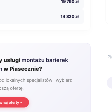
19 760 zł
14 820 zł
Pl
 usługi
montażu barierek
h
w Piasecznie?
 lokalnych specjalistów i wybierz
pszą ofertę.
wnaj oferty »