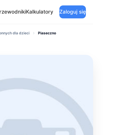
rzewodniki
Kalkulatory
Zaloguj się
onnych dla dzieci
Piaseczno