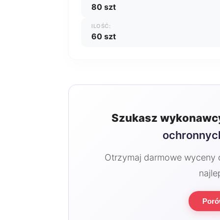
80 szt
ILOŚĆ:
60 szt
Szukasz wykonawcy
ochronnyc
Otrzymaj darmowe wyceny od
najle
Poró