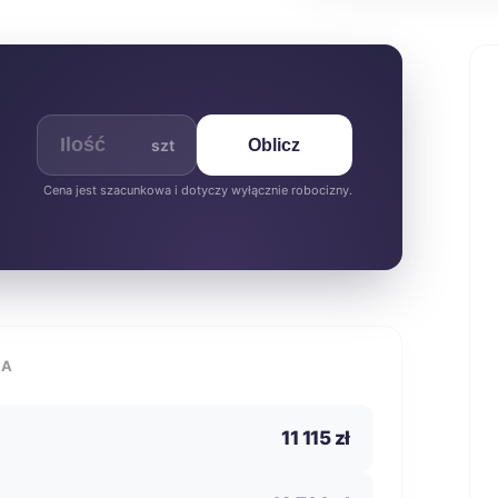
szt
Oblicz
Cena jest szacunkowa i dotyczy wyłącznie robocizny.
IA
11 115 zł