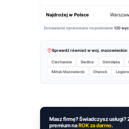
Najdrożej w Polsce
Warsza
Zestawienie opracowano na podstawie
120 wy
Sprawdź również w woj. mazowieckie:
Ciechanów
Siedlce
Ostrołęka
Mińsk Mazowiecki
Otwock
Legion
Masz firmę? Świadczysz usługi? 
premium na
ROK za darmo
.