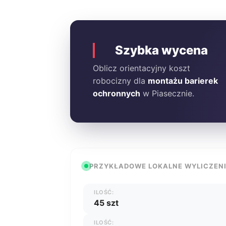
Szybka wycena
Oblicz orientacyjny koszt
robocizny dla
montażu barierek
ochronnych
w Piasecznie.
PRZYKŁADOWE LOKALNE WYLICZEN
ILOŚĆ:
45 szt
ILOŚĆ: