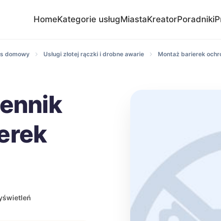
Home
Kategorie usług
Miasta
Kreator
Poradniki
P
wis domowy
Usługi złotej rączki i drobne awarie
Montaż barierek ochr
cennik
erek
yświetleń