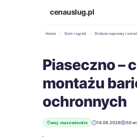
cenauslug.pl
Home
Dom i ogród
Drobne naprawy i ser
Piaseczno – 
montażu bari
ochronnych
14.06.2026
50 w
woj. mazowieckie