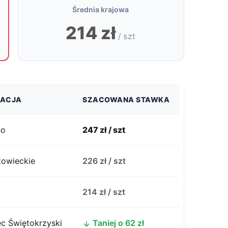
Średnia krajowa
214 zł
/ szt
ZACJA
SZACOWANA STAWKA
no
247 zł / szt
zowieckie
226 zł / szt
j
214 zł / szt
c Świętokrzyski
Taniej o 62 zł