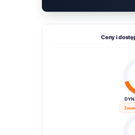
Ceny i dostę
DYN
Zauw