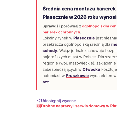
Średnia cena montażu barierek
Piasecznie w 2026 roku wynos
Sprawdź i porównaj z
ogólnopolskim cen
barierek ochronnych
.
Lokalny rynek w
Piasecznie
jest niezna
przekracza ogólnopolską średnią dla
mo
schody
. Wciąż jednak zachowuje bezpi
najdroższych miast w Polsce. Dla szers
regionie (woj. mazowieckie), zakładanie
zabezpieczających w
Otwocku
kosztuje
natomiast w
Pruszkowie
wydatek ten w
szt
.
Udostępnij wycenę
Drobne naprawy i serwis domowy w Pia