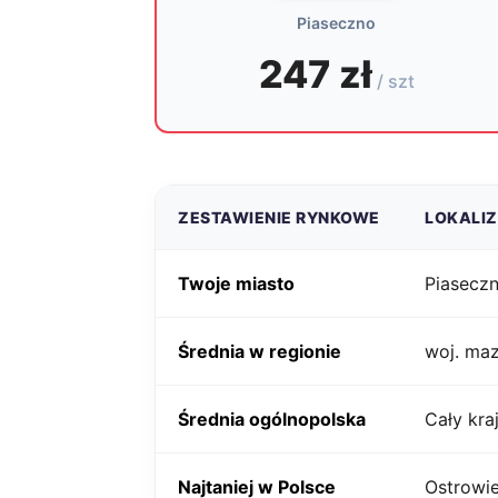
Piaseczno
247 zł
/ szt
ZESTAWIENIE RYNKOWE
LOKALI
Twoje miasto
Piasecz
Średnia w regionie
woj. ma
Średnia ogólnopolska
Cały kra
Najtaniej w Polsce
Ostrowie