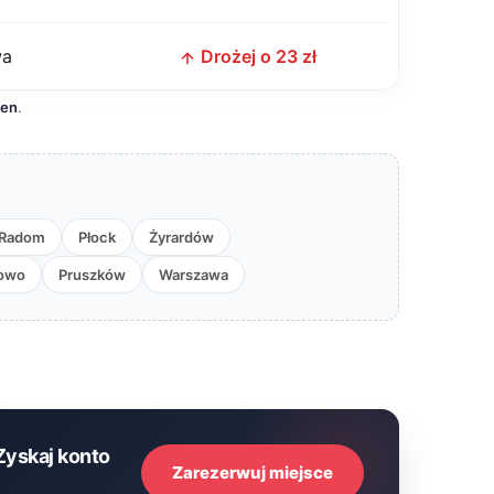
wa
Drożej o 23 zł
cen
.
Radom
Płock
Żyrardów
owo
Pruszków
Warszawa
Zyskaj konto
Zarezerwuj miejsce