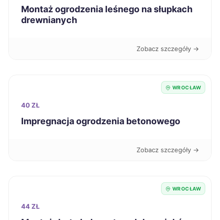
Nowa Sól
66 zł
Montaż ogrodzenia leśnego na słupkach
drewnianych
Ostrów Wielkopolski
66 zł
Zobacz szczegóły →
Starogard Gdański
66 zł
Zduńska Wola
66 zł
WROCŁAW
40 ZŁ
Częstochowa
67 zł
Impregnacja ogrodzenia betonowego
Koszalin
67 zł
Zobacz szczegóły →
Zabrze
67 zł
WROCŁAW
Jaworzno
67 zł
44 ZŁ