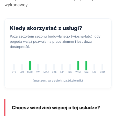
wykonawcy.
Kiedy skorzystać z usługi?
Poza szczytem sezonu budowlanego (wiosna-lato), gdy
pogoda wciąż pozwala na prace ziemne i jest duża
dostępność.
STY
LUT
MAR
KWI
MAJ
CZE
LIP
SIE
WRZ
PAŹ
LIS
GRU
(marzec, wrzesień, październik)
Chcesz wiedzieć więcej o tej usłudze?