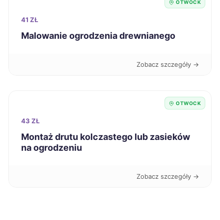
OTWOCK
Jaworzno
67 zł
41 ZŁ
Malowanie ogrodzenia drewnianego
Zamość
67 zł
Zobacz szczegóły →
Głogów
67 zł
Bolesławiec
67 zł
OTWOCK
Kutno
67 zł
43 ZŁ
Montaż drutu kolczastego lub zasieków
na ogrodzeniu
Oświęcim
67 zł
Sieradz
67 zł
Zobacz szczegóły →
Stalowa Wola
67 zł