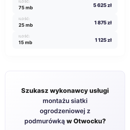
ILOŚĆ:
5 625 zł
75 mb
ILOŚĆ:
1 875 zł
25 mb
ILOŚĆ:
1 125 zł
15 mb
Szukasz wykonawcy usługi
montażu siatki
ogrodzeniowej z
podmurówką
w Otwocku?