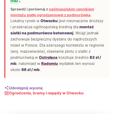
mb
.
Sprawdź i porównaj z
ogólnopolskim cennikiem
montażu siatki ogrodzeniowej z podmurówką
.
Lokalny rynek w
Otwocku
jest nieznacznie droższy
i przekracza ogólnopolską średnią dla
montaż
siatki na podmurówce betonowej
. Wciąż jednak
zachowuje bezpieczny dystans do najdroższych
miast w Polsce. Dla szerszego kontekstu w regionie
(woj. mazowieckie), stawianie płotu z siatki z
podmurówką w
Ostrołęce
kosztuje średnio
83 zł /
mb
, natomiast w
Radomiu
wydatek ten wynosi
około
66 zł / mb
.
Udostępnij wycenę
Ogrodzenia, bramy i napędy w Otwocku