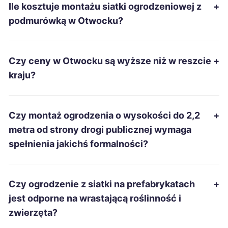
Ile kosztuje montażu siatki ogrodzeniowej z
+
Piła
64 zł
podmurówką w Otwocku?
Tczew
64 zł
Czy ceny w Otwocku są wyższe niż w reszcie
+
Grudziądz
64 zł
kraju?
Wałbrzych
64 zł
Czy montaż ogrodzenia o wysokości do 2,2
+
Radomsko
64 zł
metra od strony drogi publicznej wymaga
spełnienia jakichś formalności?
Starachowice
64 zł
Rzeszów
65 zł
Czy ogrodzenie z siatki na prefabrykatach
+
jest odporne na wrastającą roślinność i
Dąbrowa Górnicza
65 zł
zwierzęta?