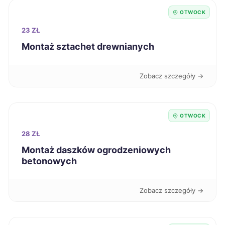
Jarosław
65 zł
OTWOCK
23 ZŁ
Kędzierzyn-Koźle
65 zł
Montaż sztachet drewnianych
Racibórz
65 zł
Zobacz szczegóły →
Sanok
65 zł
OTWOCK
Knurów
65 zł
28 ZŁ
Montaż daszków ogrodzeniowych
Białystok
66 zł
betonowych
Radom
66 zł
TWÓJ REGION
Zobacz szczegóły →
Elbląg
66 zł