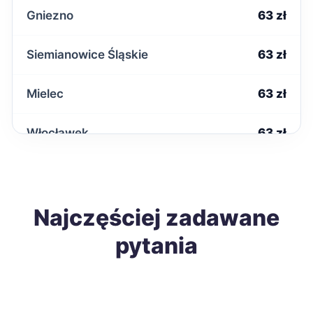
Gniezno
63 zł
Siemianowice Śląskie
63 zł
Mielec
63 zł
Włocławek
63 zł
Inowrocław
63 zł
Krosno
Najczęściej zadawane
63 zł
pytania
Przemyśl
63 zł
Kielce
64 zł