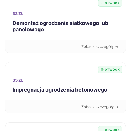
OTWOCK
Tarnów
66 zł
32 ZŁ
Leszno
Demontaż ogrodzenia siatkowego lub
66 zł
panelowego
Ruda Śląska
66 zł
Zobacz szczegóły →
Jelenia Góra
66 zł
OTWOCK
Bytom
66 zł
35 ZŁ
Mysłowice
66 zł
Impregnacja ogrodzenia betonowego
Jastrzębie-Zdrój
66 zł
Zobacz szczegóły →
Biała Podlaska
66 zł
OTWOCK