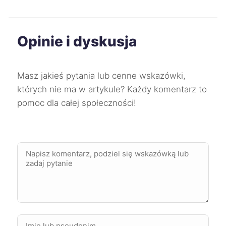
Szczecinek
67 zł
Opinie i dyskusja
Świętochłowice
67 zł
Będzin
67 zł
Masz jakieś pytania lub cenne wskazówki,
których nie ma w artykule? Każdy komentarz to
Wodzisław Śląski
67 zł
pomoc dla całej społeczności!
Lublin
68 zł
Płock
68 zł
TWÓJ REGION
Nowy Sącz
68 zł
Sosnowiec
68 zł