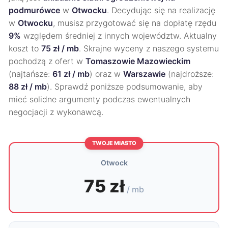
podmurówce
w
Otwocku
. Decydując się na realizację
w
Otwocku
, musisz przygotować się na dopłatę rzędu
9%
względem średniej z innych województw. Aktualny
koszt to
75 zł / mb
. Skrajne wyceny z naszego systemu
pochodzą z ofert w
Tomaszowie Mazowieckim
(najtańsze:
61 zł / mb
) oraz w
Warszawie
(najdroższe:
88 zł / mb
). Sprawdź poniższe podsumowanie, aby
mieć solidne argumenty podczas ewentualnych
negocjacji z wykonawcą.
TWOJE MIASTO
Otwock
75 zł
/ mb