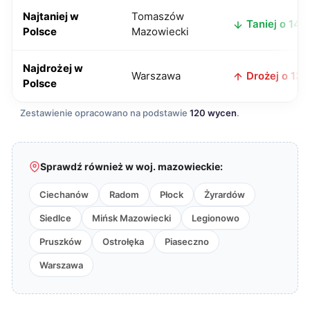
Najtaniej w
Tomaszów
Taniej o 14 z
Polsce
Mazowiecki
Najdrożej w
Warszawa
Drożej o 13 z
Polsce
Zestawienie opracowano na podstawie
120 wycen
.
Sprawdź również w woj. mazowieckie:
Ciechanów
Radom
Płock
Żyrardów
Siedlce
Mińsk Mazowiecki
Legionowo
Pruszków
Ostrołęka
Piaseczno
Warszawa