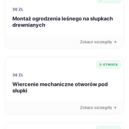
Malbork
66 zł
36 ZŁ
Montaż ogrodzenia leśnego na słupkach
Nowa Sól
66 zł
drewnianych
Ostrów Wielkopolski
66 zł
Zobacz szczegóły →
Starogard Gdański
66 zł
OTWOCK
Zduńska Wola
66 zł
38 ZŁ
Wiercenie mechaniczne otworów pod
Częstochowa
67 zł
słupki
Koszalin
67 zł
Zobacz szczegóły →
Zabrze
67 zł