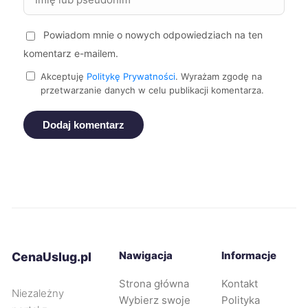
Kalisz
68 zł
Powiadom mnie o nowych odpowiedziach na ten
Suwałki
68 zł
komentarz e-mailem.
Akceptuję
Politykę Prywatności
. Wyrażam zgodę na
przetwarzanie danych w celu publikacji komentarza.
Stargard
68 zł
Dodaj komentarz
Żory
68 zł
Ełk
68 zł
Kwidzyn
68 zł
Nysa
68 zł
Nawigacja
Informacje
CenaUslug.pl
Strona główna
Kontakt
Żary
68 zł
Niezależny
Wybierz swoje
Polityka