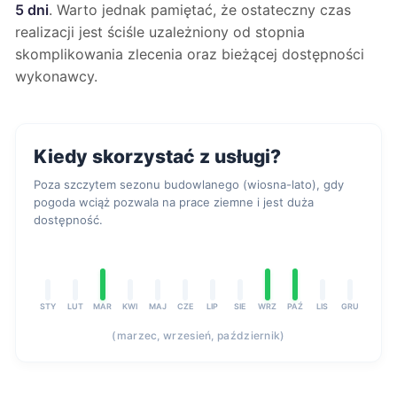
5 dni
. Warto jednak pamiętać, że ostateczny czas
realizacji jest ściśle uzależniony od stopnia
skomplikowania zlecenia oraz bieżącej dostępności
wykonawcy.
Kiedy skorzystać z usługi?
Poza szczytem sezonu budowlanego (wiosna-lato), gdy
pogoda wciąż pozwala na prace ziemne i jest duża
dostępność.
STY
LUT
MAR
KWI
MAJ
CZE
LIP
SIE
WRZ
PAŹ
LIS
GRU
(marzec, wrzesień, październik)