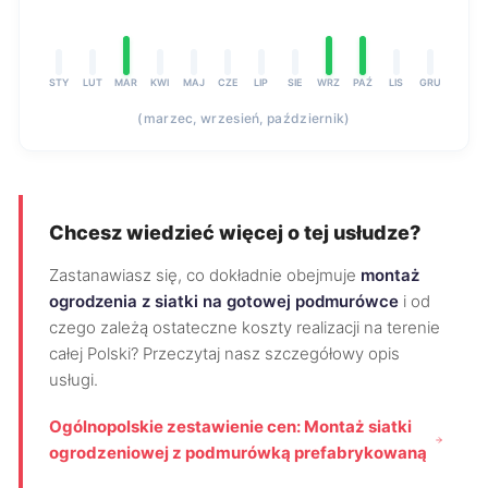
STY
LUT
MAR
KWI
MAJ
CZE
LIP
SIE
WRZ
PAŹ
LIS
GRU
(marzec, wrzesień, październik)
Chcesz wiedzieć więcej o tej usłudze?
Zastanawiasz się, co dokładnie obejmuje
montaż
ogrodzenia z siatki na gotowej podmurówce
i od
czego zależą ostateczne koszty realizacji na terenie
całej Polski? Przeczytaj nasz szczegółowy opis
usługi.
Ogólnopolskie zestawienie cen: Montaż siatki
ogrodzeniowej z podmurówką prefabrykowaną