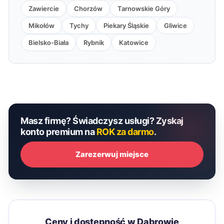
Zawiercie
Chorzów
Tarnowskie Góry
Mikołów
Tychy
Piekary Śląskie
Gliwice
Bielsko-Biała
Rybnik
Katowice
Masz firmę? Świadczysz usługi? Zyskaj
konto premium na
ROK za darmo
.
Zarezerwuj miejsce
Ceny i dostępność w Dąbrowie