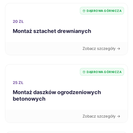
Chełm
65 zł
DĄBROWA GÓRNICZA
20 ZŁ
Ciechanów
65 zł
Montaż sztachet drewnianych
Dębica
65 zł
Zobacz szczegóły →
Jarosław
65 zł
DĄBROWA GÓRNICZA
Kędzierzyn-Koźle
65 zł
25 ZŁ
Montaż daszków ogrodzeniowych
Racibórz
65 zł
TWÓJ REGION
betonowych
Sanok
65 zł
Zobacz szczegóły →
Knurów
65 zł
TWÓJ REGION