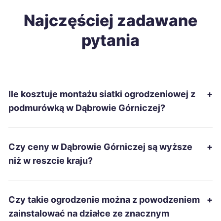
Krosno
Najczęściej zadawane
63 zł
pytania
Przemyśl
63 zł
Kielce
64 zł
Ile kosztuje montażu siatki ogrodzeniowej z
+
Piła
64 zł
podmurówką w Dąbrowie Górniczej?
Tczew
64 zł
Czy ceny w Dąbrowie Górniczej są wyższe
+
Grudziądz
64 zł
niż w reszcie kraju?
Wałbrzych
64 zł
Czy takie ogrodzenie można z powodzeniem
+
Radomsko
64 zł
zainstalować na działce ze znacznym