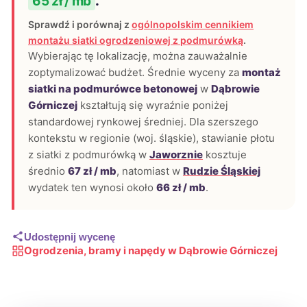
65 zł / mb
.
Sprawdź i porównaj z
ogólnopolskim cennikiem
montażu siatki ogrodzeniowej z podmurówką
.
Wybierając tę lokalizację, można zauważalnie
zoptymalizować budżet. Średnie wyceny za
montaż
siatki na podmurówce betonowej
w
Dąbrowie
Górniczej
kształtują się wyraźnie poniżej
standardowej rynkowej średniej. Dla szerszego
kontekstu w regionie (woj. śląskie), stawianie płotu
z siatki z podmurówką w
Jaworznie
kosztuje
średnio
67 zł / mb
, natomiast w
Rudzie Śląskiej
wydatek ten wynosi około
66 zł / mb
.
Udostępnij wycenę
Ogrodzenia, bramy i napędy w Dąbrowie Górniczej