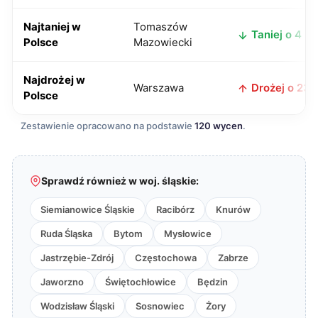
Najtaniej w
Tomaszów
Taniej o 4 zł
Polsce
Mazowiecki
Najdrożej w
Warszawa
Drożej o 23 z
Polsce
Zestawienie opracowano na podstawie
120 wycen
.
Sprawdź również w woj. śląskie:
Siemianowice Śląskie
Racibórz
Knurów
Ruda Śląska
Bytom
Mysłowice
Jastrzębie-Zdrój
Częstochowa
Zabrze
Jaworzno
Świętochłowice
Będzin
Wodzisław Śląski
Sosnowiec
Żory