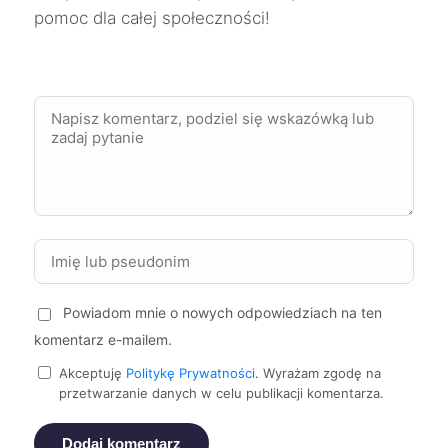
pomoc dla całej społeczności!
Płock
68 zł
Nowy Sącz
68 zł
Sosnowiec
68 zł
TWÓJ REGION
Kalisz
68 zł
Suwałki
68 zł
Stargard
68 zł
Powiadom mnie o nowych odpowiedziach na ten
komentarz e-mailem.
Żory
68 zł
TWÓJ REGION
Akceptuję
Politykę Prywatności
. Wyrażam zgodę na
przetwarzanie danych w celu publikacji komentarza.
Ełk
68 zł
Dodaj komentarz