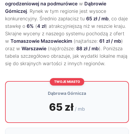
ogrodzeniowej na podmurówce
w
Dąbrowie
Górniczej
. Rynek w tym regionie jest wysoce
konkurencyjny. Średnio zapłacisz tu
65 zł / mb
, co daje
stawkę o
6%
(
4 zł
) atrakcyjniejszą niż w reszcie kraju.
Skrajne wyceny z naszego systemu pochodzą z ofert
w
Tomaszowie Mazowieckim
(najtańsze:
61 zł / mb
)
oraz w
Warszawie
(najdroższe:
88 zł / mb
). Poniższa
tabela szczegółowo obrazuje, jak wydatki lokalne mają
się do skrajnych wartości z innych regionów.
TWOJE MIASTO
Dąbrowa Górnicza
65 zł
/ mb