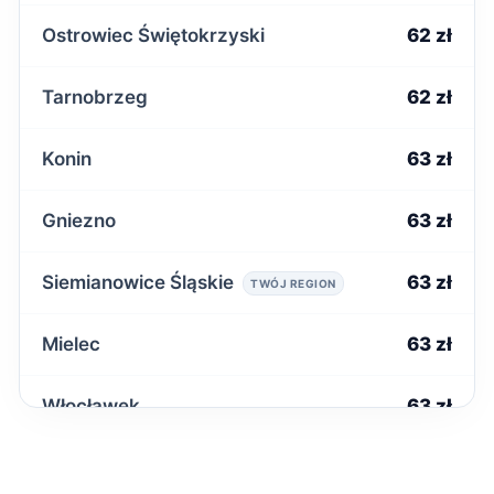
Ostrowiec Świętokrzyski
62 zł
Tarnobrzeg
62 zł
Konin
63 zł
Gniezno
63 zł
Siemianowice Śląskie
63 zł
TWÓJ REGION
Mielec
63 zł
Włocławek
63 zł
Inowrocław
63 zł