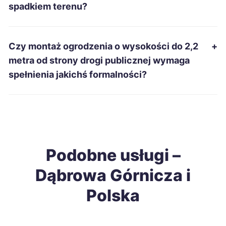
spadkiem terenu?
Starachowice
64 zł
Rzeszów
65 zł
Czy montaż ogrodzenia o wysokości do 2,2
+
metra od strony drogi publicznej wymaga
Dąbrowa Górnicza
65 zł
spełnienia jakichś formalności?
TWOJE MIASTO
Legnica
65 zł
Słupsk
65 zł
Podobne usługi –
Piotrków Trybunalski
65 zł
Dąbrowa Górnicza i
Pabianice
65 zł
Polska
Łomża
65 zł