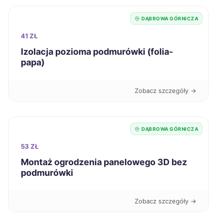
Częstochowa
67 zł
TWÓJ REGION
DĄBROWA GÓRNICZA
41 ZŁ
Koszalin
67 zł
Izolacja pozioma podmurówki (folia-
papa)
Zabrze
67 zł
TWÓJ REGION
Zobacz szczegóły →
Jaworzno
67 zł
TWÓJ REGION
Zamość
67 zł
DĄBROWA GÓRNICZA
53 ZŁ
Głogów
67 zł
Montaż ogrodzenia panelowego 3D bez
podmurówki
Bolesławiec
67 zł
Zobacz szczegóły →
Kutno
67 zł