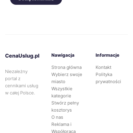
Kwidzyn
68 zł
Nysa
68 zł
Żary
68 zł
Nawigacja
Informacje
CenaUslug.pl
Zawiercie
68 zł
TWÓJ REGION
Strona główna
Kontakt
Niezależny
Wybierz swoje
Polityka
Żyrardów
68 zł
portal z
miasto
prywatności
cennikami usług
Wszystkie
Opole
69 zł
w całej Polsce.
kategorie
Stwórz pełny
Chorzów
69 zł
kosztorys
TWÓJ REGION
O nas
Reklama i
Tarnowskie Góry
69 zł
TWÓJ REGION
Współpraca