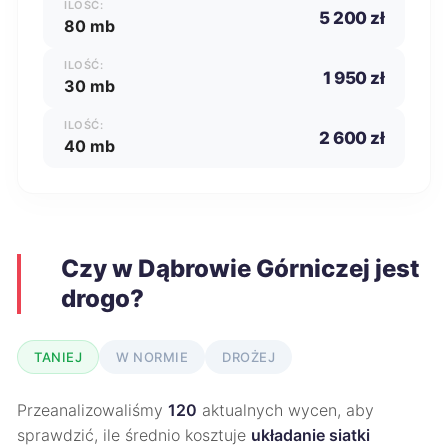
ILOŚĆ:
5 200 zł
80 mb
ILOŚĆ:
1 950 zł
30 mb
ILOŚĆ:
2 600 zł
40 mb
Czy w Dąbrowie Górniczej jest
drogo?
TANIEJ
W NORMIE
DROŻEJ
Przeanalizowaliśmy
120
aktualnych wycen, aby
sprawdzić, ile średnio kosztuje
układanie siatki