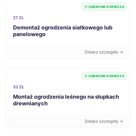
DĄBROWA GÓRNICZA
Białystok
66 zł
27 ZŁ
Radom
66 zł
Demontaż ogrodzenia siatkowego lub
panelowego
Elbląg
66 zł
Zobacz szczegóły →
Tarnów
66 zł
DĄBROWA GÓRNICZA
Leszno
66 zł
32 ZŁ
Ruda Śląska
66 zł
TWÓJ REGION
Montaż ogrodzenia leśnego na słupkach
drewnianych
Jelenia Góra
66 zł
Zobacz szczegóły →
Bytom
66 zł
TWÓJ REGION