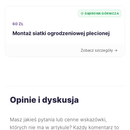
Oświęcim
67 zł
DĄBROWA GÓRNICZA
60 ZŁ
Sieradz
67 zł
Montaż siatki ogrodzeniowej plecionej
Stalowa Wola
67 zł
Zobacz szczegóły →
Szczecinek
67 zł
Świętochłowice
67 zł
TWÓJ REGION
Będzin
67 zł
TWÓJ REGION
Opinie i dyskusja
Wodzisław Śląski
67 zł
TWÓJ REGION
Masz jakieś pytania lub cenne wskazówki,
Lublin
68 zł
których nie ma w artykule? Każdy komentarz to