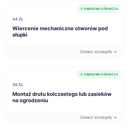
Mysłowice
66 zł
DĄBROWA GÓRNICZA
TWÓJ REGION
34 ZŁ
Jastrzębie-Zdrój
66 zł
TWÓJ REGION
Wiercenie mechaniczne otworów pod
słupki
Biała Podlaska
66 zł
Zobacz szczegóły →
Malbork
66 zł
Nowa Sól
66 zł
DĄBROWA GÓRNICZA
39 ZŁ
Ostrów Wielkopolski
66 zł
Montaż drutu kolczastego lub zasieków
na ogrodzeniu
Starogard Gdański
66 zł
Zobacz szczegóły →
Zduńska Wola
66 zł