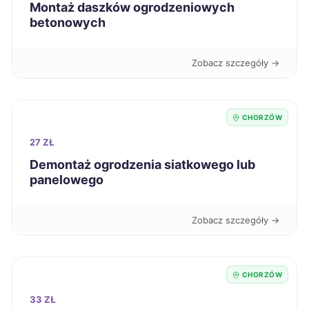
Montaż daszków ogrodzeniowych
Białystok
66 zł
betonowych
Radom
66 zł
Zobacz szczegóły →
Elbląg
66 zł
CHORZÓW
Tarnów
66 zł
27 ZŁ
Leszno
Demontaż ogrodzenia siatkowego lub
66 zł
panelowego
Ruda Śląska
66 zł
TWÓJ REGION
Zobacz szczegóły →
Jelenia Góra
66 zł
CHORZÓW
Bytom
66 zł
TWÓJ REGION
33 ZŁ