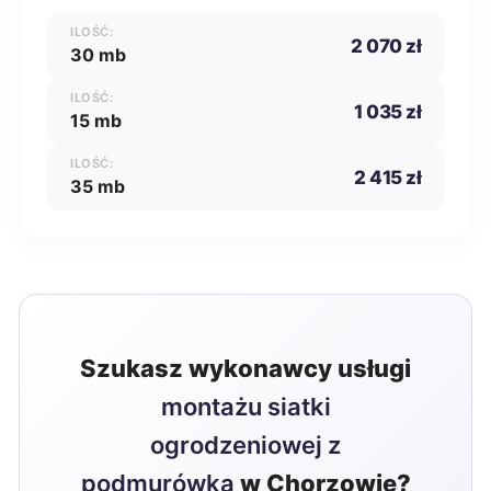
ILOŚĆ:
2 070 zł
30 mb
ILOŚĆ:
1 035 zł
15 mb
ILOŚĆ:
2 415 zł
35 mb
Szukasz wykonawcy usługi
montażu siatki
ogrodzeniowej z
podmurówką
w Chorzowie?