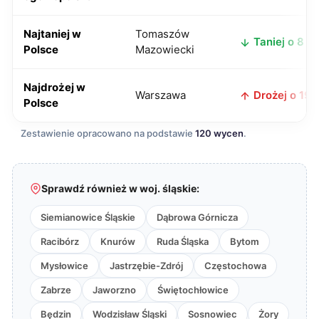
Najtaniej w
Tomaszów
Taniej o 8 zł
Polsce
Mazowiecki
Najdrożej w
Warszawa
Drożej o 19 z
Polsce
Zestawienie opracowano na podstawie
120 wycen
.
Sprawdź również w woj. śląskie:
Siemianowice Śląskie
Dąbrowa Górnicza
Racibórz
Knurów
Ruda Śląska
Bytom
Mysłowice
Jastrzębie-Zdrój
Częstochowa
Zabrze
Jaworzno
Świętochłowice
Będzin
Wodzisław Śląski
Sosnowiec
Żory