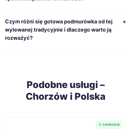
Starachowice
64 zł
Rzeszów
65 zł
Czym różni się gotowa podmurówka od tej
+
wylewanej tradycyjnie i dlaczego warto ją
Dąbrowa Górnicza
65 zł
rozważyć?
TWÓJ REGION
Legnica
65 zł
Słupsk
65 zł
Podobne usługi –
Piotrków Trybunalski
65 zł
Chorzów i Polska
Pabianice
65 zł
Łomża
65 zł
CHORZÓW