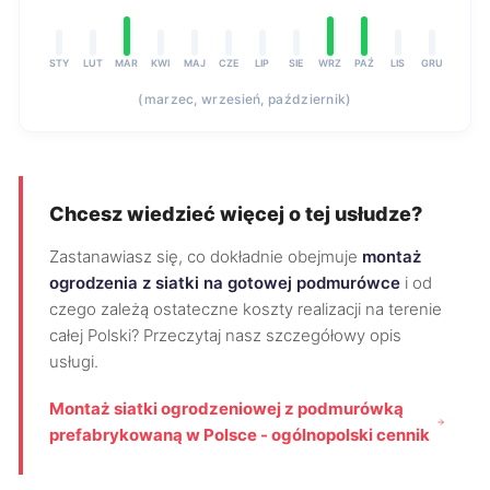
STY
LUT
MAR
KWI
MAJ
CZE
LIP
SIE
WRZ
PAŹ
LIS
GRU
(marzec, wrzesień, październik)
Chcesz wiedzieć więcej o tej usłudze?
Zastanawiasz się, co dokładnie obejmuje
montaż
ogrodzenia z siatki na gotowej podmurówce
i od
czego zależą ostateczne koszty realizacji na terenie
całej Polski? Przeczytaj nasz szczegółowy opis
usługi.
Montaż siatki ogrodzeniowej z podmurówką
prefabrykowaną w Polsce - ogólnopolski cennik