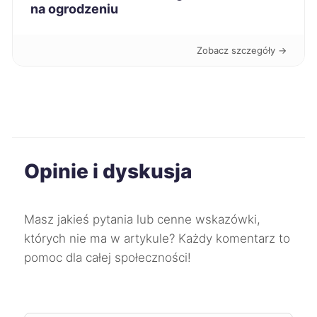
na ogrodzeniu
Oświęcim
67 zł
Sieradz
67 zł
Zobacz szczegóły →
Stalowa Wola
67 zł
Szczecinek
67 zł
Opinie i dyskusja
Świętochłowice
67 zł
TWÓJ REGION
Będzin
67 zł
TWÓJ REGION
Masz jakieś pytania lub cenne wskazówki,
których nie ma w artykule? Każdy komentarz to
Wodzisław Śląski
67 zł
TWÓJ REGION
pomoc dla całej społeczności!
Lublin
68 zł