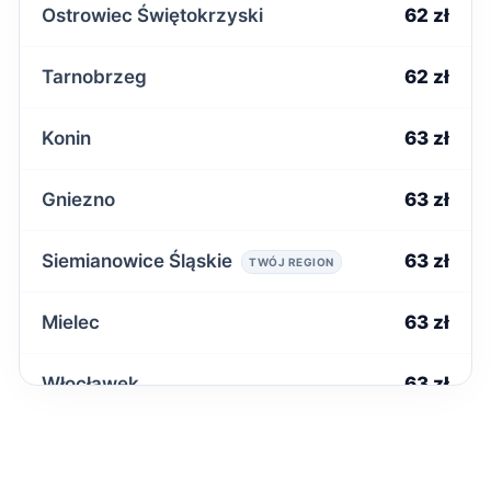
Ostrowiec Świętokrzyski
62 zł
Tarnobrzeg
62 zł
Konin
63 zł
Gniezno
63 zł
Siemianowice Śląskie
63 zł
TWÓJ REGION
Mielec
63 zł
Włocławek
63 zł
Inowrocław
63 zł