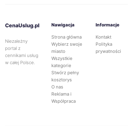
Kwidzyn
68 zł
Nysa
68 zł
Nawigacja
Informacje
CenaUslug.pl
Strona główna
Kontakt
Żary
68 zł
Niezależny
Wybierz swoje
Polityka
portal z
miasto
prywatności
Zawiercie
68 zł
TWÓJ REGION
cennikami usług
Wszystkie
w całej Polsce.
kategorie
Żyrardów
68 zł
Stwórz pełny
kosztorys
O nas
Opole
69 zł
Reklama i
Współpraca
Chorzów
69 zł
TWOJE MIASTO
Tarnowskie Góry
69 zł
TWÓJ REGION