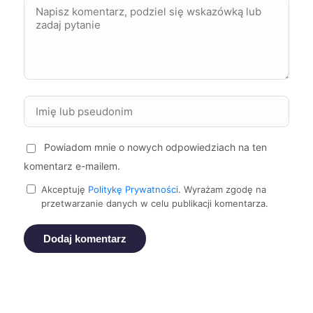
Płock
68 zł
Nowy Sącz
68 zł
Sosnowiec
68 zł
TWÓJ REGION
Kalisz
68 zł
Powiadom mnie o nowych odpowiedziach na ten
Suwałki
68 zł
komentarz e-mailem.
Akceptuję
Politykę Prywatności
. Wyrażam zgodę na
przetwarzanie danych w celu publikacji komentarza.
Stargard
68 zł
Dodaj komentarz
Żory
68 zł
TWÓJ REGION
Ełk
68 zł