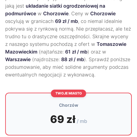
jaką jest
układanie siatki ogrodzeniowej na
podmurówce
w
Chorzowie
. Ceny w
Chorzowie
oscylują w granicach
69 zł / mb
, co niemal idealnie
pokrywa się z rynkową normą. Nie przepłacasz, ale też
trudno tu o drastyczne oszczędności. Skrajne wyceny
z naszego systemu pochodzą z ofert w
Tomaszowie
Mazowieckim
(najtańsze:
61 zł / mb
) oraz w
Warszawie
(najdroższe:
88 zł / mb
). Sprawdź poniższe
podsumowanie, aby mieć solidne argumenty podczas
ewentualnych negocjacji z wykonawcą.
TWOJE MIASTO
Chorzów
69 zł
/ mb