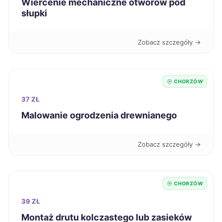
Wiercenie mechaniczne otworów pod
Częstochowa
67 zł
TWÓJ REGION
słupki
Koszalin
67 zł
Zobacz szczegóły →
Zabrze
67 zł
TWÓJ REGION
CHORZÓW
Jaworzno
67 zł
TWÓJ REGION
37 ZŁ
Malowanie ogrodzenia drewnianego
Zamość
67 zł
Zobacz szczegóły →
Głogów
67 zł
Bolesławiec
67 zł
CHORZÓW
Kutno
67 zł
39 ZŁ
Montaż drutu kolczastego lub zasieków