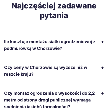
Krosno
Najczęściej zadawane
63 zł
pytania
Przemyśl
63 zł
Kielce
64 zł
Ile kosztuje montażu siatki ogrodzeniowej z
+
Piła
64 zł
podmurówką w Chorzowie?
Tczew
64 zł
Czy ceny w Chorzowie są wyższe niż w
+
Grudziądz
64 zł
reszcie kraju?
Wałbrzych
64 zł
Czy montaż ogrodzenia o wysokości do 2,2
+
Radomsko
64 zł
metra od strony drogi publicznej wymaga
spełnienia jakichś formalności?