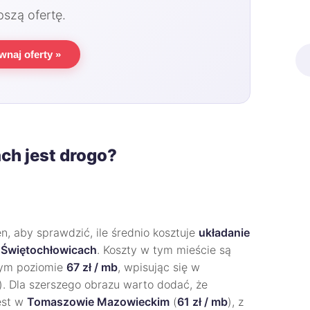
pszą ofertę.
wnaj oferty »
ch jest drogo?
, aby sprawdzić, ile średnio kosztuje
układanie
w
Świętochłowicach
. Koszty w tym mieście są
lnym poziomie
67 zł / mb
, wpisując się w
). Dla szerszego obrazu warto dodać, że
jest w
Tomaszowie Mazowieckim
(
61 zł / mb
), z