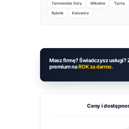
Tarnowskie Góry
Mikołów
Tychy
Rybnik
Katowice
Masz firmę? Świadczysz usługi? 
premium na
ROK za darmo
.
Ceny i dostępno