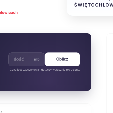
ŚWIĘTOCHŁOW
hłowicach
mb
Oblicz
Cena jest szacunkowa i dotyczy wyłącznie robocizny.
IA