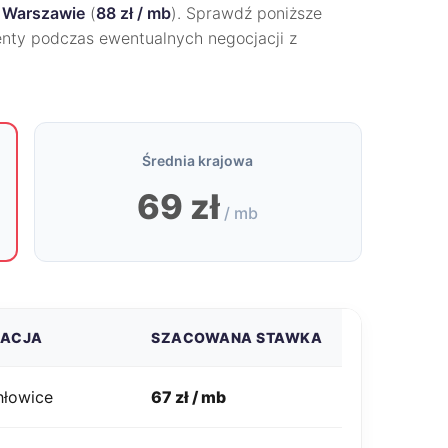
w
Warszawie
(
88 zł / mb
). Sprawdź poniższe
nty podczas ewentualnych negocjacji z
Średnia krajowa
69 zł
/ mb
ZACJA
SZACOWANA STAWKA
hłowice
67 zł / mb