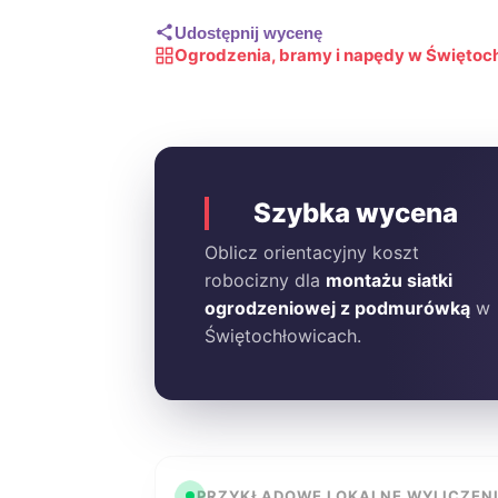
Udostępnij wycenę
Ogrodzenia, bramy i napędy w Świętoc
Szybka wycena
Oblicz orientacyjny koszt
robocizny dla
montażu siatki
ogrodzeniowej z podmurówką
w
Świętochłowicach.
PRZYKŁADOWE LOKALNE WYLICZEN