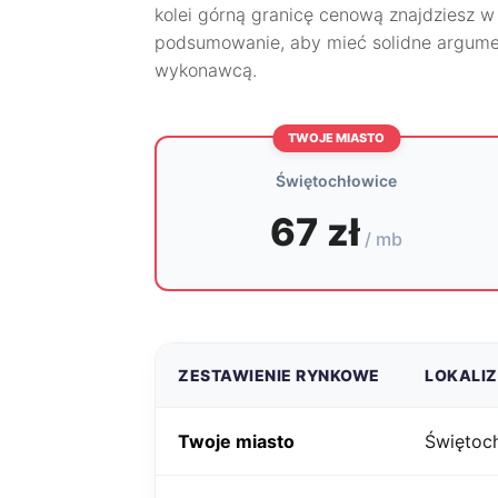
kolei górną granicę cenową znajdziesz 
podsumowanie, aby mieć solidne argume
wykonawcą.
TWOJE MIASTO
Świętochłowice
67 zł
/ mb
ZESTAWIENIE RYNKOWE
LOKALI
Twoje miasto
Świętoc