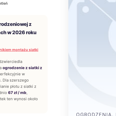
tleń
rodzeniowej z
ch w 2026 roku
ikiem montażu siatki
odzwierciedla
za
ogrodzenie z siatki z
erfekcyjnie w
. Dla szerszego
anie płotu z siatki z
dnio
67 zł / mb
,
ek ten wynosi około
OGRODZENIA,