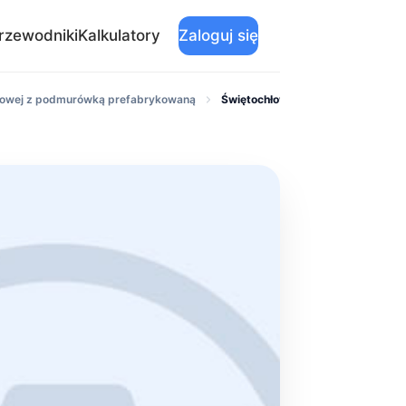
rzewodniki
Kalkulatory
Zaloguj się
niowej z podmurówką prefabrykowaną
Świętochłowice