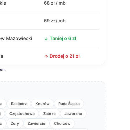
kie
68 zł / mb
j
69 zł / mb
w Mazowiecki
Taniej o 6 zł
wa
Drożej o 21 zł
cen
.
za
Racibórz
Knurów
Ruda Śląska
j
Częstochowa
Zabrze
Jaworzno
c
Żory
Zawiercie
Chorzów