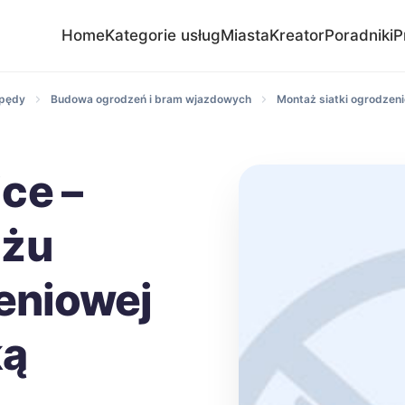
Home
Kategorie usług
Miasta
Kreator
Poradniki
P
apędy
Budowa ogrodzeń i bram wjazdowych
Montaż siatki ogrodze
ce –
ażu
zeniowej
ką