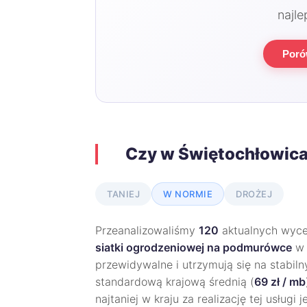
najle
Poró
Czy w Świętochłowica
TANIEJ
W NORMIE
DROŻEJ
Przeanalizowaliśmy
120
aktualnych wycen
siatki ogrodzeniowej na podmurówce
przewidywalne i utrzymują się na stabi
standardową krajową średnią (
69 zł / mb
najtaniej w kraju za realizację tej usługi 