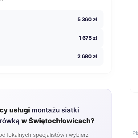
5 360 zł
1 675 zł
2 680 zł
y usługi
montażu siatki
urówką
w Świętochłowicach?
Pl
 lokalnych specjalistów i wybierz