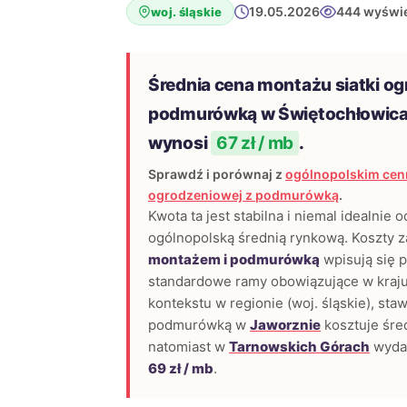
19.05.2026
444 wyświe
woj. śląskie
Średnia cena montażu siatki og
podmurówką w Świętochłowica
wynosi
67 zł / mb
.
Sprawdź i porównaj z
ogólnopolskim cenn
ogrodzeniowej z podmurówką
.
Kwota ta jest stabilna i niemal idealnie 
ogólnopolską średnią rynkową. Koszty 
montażem i podmurówką
wpisują się p
standardowe ramy obowiązujące w kraju
kontekstu w regionie (woj. śląskie), stawi
podmurówką w
Jaworznie
kosztuje śre
natomiast w
Tarnowskich Górach
wydat
69 zł / mb
.