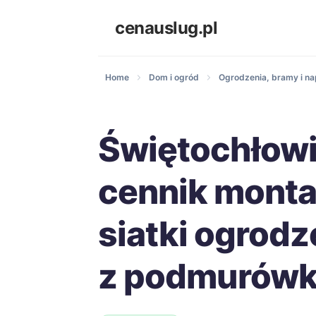
cenauslug.pl
Home
Dom i ogród
Ogrodzenia, bramy i n
Świętochłowi
cennik mont
siatki ogrod
z podmurów