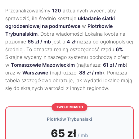
Przeanalizowaliśmy
120
aktualnych wycen, aby
sprawdzić, ile średnio kosztuje
układanie siatki
ogrodzeniowej na podmurówce
w
Piotrkowie
Trybunalskim
. Dobra wiadomość! Lokalna kwota na
poziomie
65 zł / mb
jest o
4 zł
niższa od ogólnopolskiej
średniej. To oznacza realną oszczędność rzędu
6%
.
Skrajne wyceny z naszego systemu pochodzą z ofert
w
Tomaszowie Mazowieckim
(najtańsze:
61 zł / mb
)
oraz w
Warszawie
(najdroższe:
88 zł / mb
). Poniższa
tabela szczegółowo obrazuje, jak wydatki lokalne mają
się do skrajnych wartości z innych regionów.
TWOJE MIASTO
Piotrków Trybunalski
65 zł
/ mb