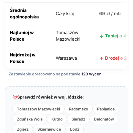
Średnia
Cały kraj
69 zł / mb
ogólnopolska
Najtaniej w
Tomaszów
Taniej o 4 zł
Polsce
Mazowiecki
Najdrożej w
Warszawa
Drożej o 23 z
Polsce
Zestawienie opracowano na podstawie
120 wycen
.
Sprawdź również w woj. łódzkie:
Tomaszów Mazowiecki
Radomsko
Pabianice
Zduńska Wola
Kutno
Sieradz
Bełchatów
Zgierz
Skierniewice
Łódź