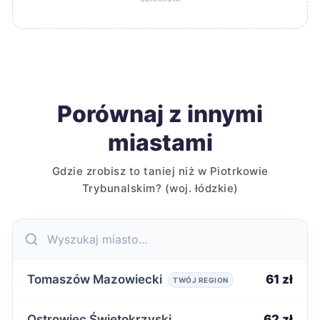
Porównaj z innymi
miastami
Gdzie zrobisz to taniej niż w Piotrkowie
Trybunalskim? (woj. łódzkie)
Tomaszów Mazowiecki
61 zł
TWÓJ REGION
Ostrowiec Świętokrzyski
62 zł