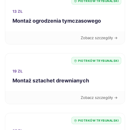
PIOTRKÓW TRYBUNALSKI
13 ZŁ
Ciechanów
65 zł
Montaż ogrodzenia tymczasowego
Dębica
65 zł
Zobacz szczegóły →
Jarosław
65 zł
PIOTRKÓW TRYBUNALSKI
Kędzierzyn-Koźle
65 zł
19 ZŁ
Montaż sztachet drewnianych
Racibórz
65 zł
Sanok
65 zł
Zobacz szczegóły →
Knurów
65 zł
PIOTRKÓW TRYBUNALSKI
Białystok
66 zł