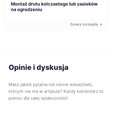
Montaż drutu kolczastego lub zasieków
na ogrodzeniu
Sieradz
67 zł
TWÓJ REGION
Zobacz szczegóły →
Stalowa Wola
67 zł
Szczecinek
67 zł
Świętochłowice
67 zł
Opinie i dyskusja
Będzin
67 zł
Masz jakieś pytania lub cenne wskazówki,
Wodzisław Śląski
67 zł
których nie ma w artykule? Każdy komentarz to
pomoc dla całej społeczności!
Lublin
68 zł
Płock
68 zł