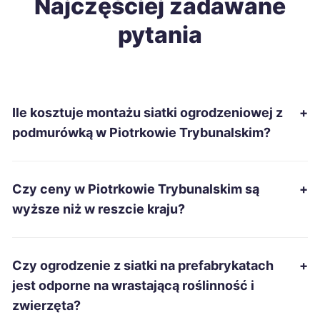
Najczęściej zadawane
pytania
Przemyśl
63 zł
Kielce
64 zł
Ile kosztuje montażu siatki ogrodzeniowej z
+
Piła
64 zł
podmurówką w Piotrkowie Trybunalskim?
Tczew
64 zł
Czy ceny w Piotrkowie Trybunalskim są
+
Grudziądz
64 zł
wyższe niż w reszcie kraju?
Wałbrzych
64 zł
Czy ogrodzenie z siatki na prefabrykatach
+
Radomsko
64 zł
TWÓJ REGION
jest odporne na wrastającą roślinność i
zwierzęta?
Starachowice
64 zł