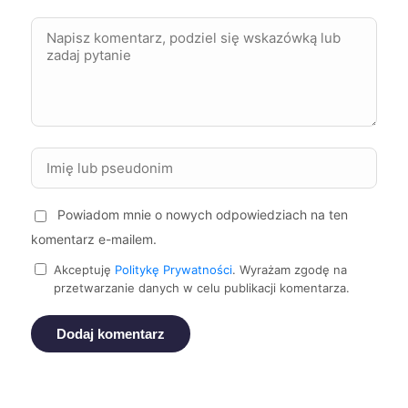
Nowy Sącz
68 zł
Sosnowiec
68 zł
Kalisz
68 zł
Suwałki
68 zł
Powiadom mnie o nowych odpowiedziach na ten
komentarz e-mailem.
Stargard
68 zł
Akceptuję
Politykę Prywatności
. Wyrażam zgodę na
przetwarzanie danych w celu publikacji komentarza.
Żory
68 zł
Dodaj komentarz
Ełk
68 zł
Kwidzyn
68 zł