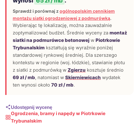
wynosi
65 zł / mb
.
Sprawdź i porównaj z
ogólnopolskim cennikiem
montażu siatki ogrodzeniowej z podmurówką
.
Wybierając tę lokalizację, można zauważalnie
zoptymalizować budżet. Średnie wyceny za
montaż
siatki na podmurówce betonowej
w
Piotrkowie
Trybunalskim
kształtują się wyraźnie poniżej
standardowej rynkowej średniej. Dla szerszego
kontekstu w regionie (woj. łódzkie), stawianie płotu
z siatki z podmurówką w
Zgierzu
kosztuje średnio
69 zł / mb
, natomiast w
Skierniewicach
wydatek
ten wynosi około
70 zł / mb
.
Udostępnij wycenę
Ogrodzenia, bramy i napędy w Piotrkowie
Trybunalskim