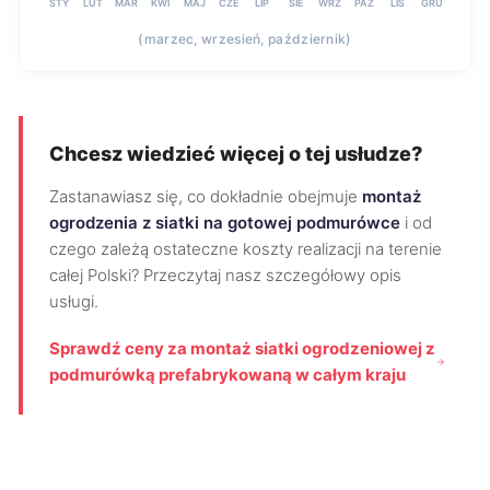
STY
LUT
MAR
KWI
MAJ
CZE
LIP
SIE
WRZ
PAŹ
LIS
GRU
(marzec, wrzesień, październik)
Chcesz wiedzieć więcej o tej usłudze?
Zastanawiasz się, co dokładnie obejmuje
montaż
ogrodzenia z siatki na gotowej podmurówce
i od
czego zależą ostateczne koszty realizacji na terenie
całej Polski? Przeczytaj nasz szczegółowy opis
usługi.
Sprawdź ceny za montaż siatki ogrodzeniowej z
podmurówką prefabrykowaną w całym kraju