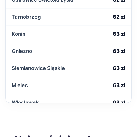
Tarnobrzeg
62 zł
Konin
63 zł
Gniezno
63 zł
Siemianowice Śląskie
63 zł
Mielec
63 zł
Włocławek
63 zł
Inowrocław
63 zł
Krosno
63 zł