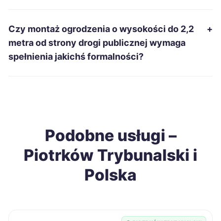
Rzeszów
65 zł
Czy montaż ogrodzenia o wysokości do 2,2
+
metra od strony drogi publicznej wymaga
Dąbrowa Górnicza
65 zł
spełnienia jakichś formalności?
Legnica
65 zł
Słupsk
65 zł
Podobne usługi –
Piotrków Trybunalski
65 zł
TWOJE MIASTO
Piotrków Trybunalski i
Pabianice
65 zł
TWÓJ REGION
Polska
Łomża
65 zł
Chełm
65 zł