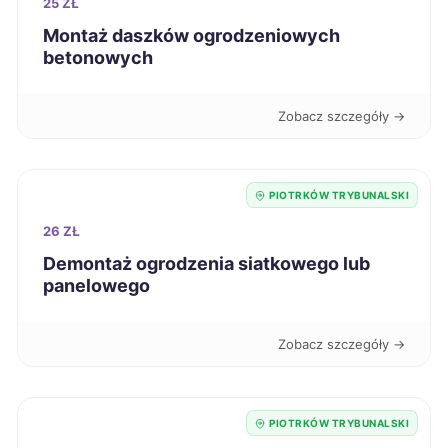
25 ZŁ
Montaż daszków ogrodzeniowych
Radom
66 zł
betonowych
Elbląg
66 zł
Zobacz szczegóły →
Tarnów
66 zł
PIOTRKÓW TRYBUNALSKI
Leszno
66 zł
26 ZŁ
Demontaż ogrodzenia siatkowego lub
Ruda Śląska
66 zł
panelowego
Jelenia Góra
66 zł
Zobacz szczegóły →
Bytom
66 zł
PIOTRKÓW TRYBUNALSKI
Mysłowice
66 zł