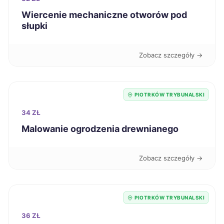
Wiercenie mechaniczne otworów pod
słupki
Koszalin
67 zł
Zabrze
67 zł
Zobacz szczegóły →
Jaworzno
67 zł
PIOTRKÓW TRYBUNALSKI
Zamość
67 zł
34 ZŁ
Malowanie ogrodzenia drewnianego
Głogów
67 zł
Zobacz szczegóły →
Bolesławiec
67 zł
Kutno
67 zł
TWÓJ REGION
PIOTRKÓW TRYBUNALSKI
36 ZŁ
Oświęcim
67 zł