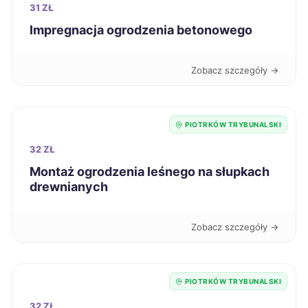
31 ZŁ
Impregnacja ogrodzenia betonowego
Jastrzębie-Zdrój
66 zł
Zobacz szczegóły →
Biała Podlaska
66 zł
Malbork
66 zł
PIOTRKÓW TRYBUNALSKI
32 ZŁ
Nowa Sól
66 zł
Montaż ogrodzenia leśnego na słupkach
drewnianych
Ostrów Wielkopolski
66 zł
Zobacz szczegóły →
Starogard Gdański
66 zł
Zduńska Wola
66 zł
TWÓJ REGION
PIOTRKÓW TRYBUNALSKI
Częstochowa
32 ZŁ
67 zł