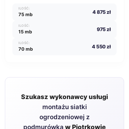
ILOŚĆ:
4 875 zł
75 mb
ILOŚĆ:
975 zł
15 mb
ILOŚĆ:
4 550 zł
70 mb
Szukasz wykonawcy usługi
montażu siatki
ogrodzeniowej z
podmurówką
w Piotrkowie