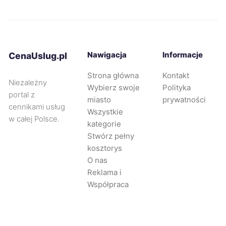
Nysa
68 zł
Nawigacja
Informacje
CenaUslug.pl
Żary
68 zł
Strona główna
Kontakt
Niezależny
Zawiercie
68 zł
Wybierz swoje
Polityka
portal z
miasto
prywatności
cennikami usług
Wszystkie
Żyrardów
68 zł
w całej Polsce.
kategorie
Stwórz pełny
Opole
69 zł
kosztorys
O nas
Chorzów
69 zł
Reklama i
Współpraca
Tarnowskie Góry
69 zł
Bełchatów
69 zł
TWÓJ REGION