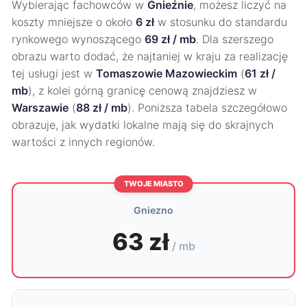
Wybierając fachowców w
Gnieźnie
, możesz liczyć na
koszty mniejsze o około
6 zł
w stosunku do standardu
rynkowego wynoszącego
69 zł / mb
. Dla szerszego
obrazu warto dodać, że najtaniej w kraju za realizację
tej usługi jest w
Tomaszowie Mazowieckim
(
61 zł /
mb
), z kolei górną granicę cenową znajdziesz w
Warszawie
(
88 zł / mb
). Poniższa tabela szczegółowo
obrazuje, jak wydatki lokalne mają się do skrajnych
wartości z innych regionów.
TWOJE MIASTO
Gniezno
63 zł
/ mb