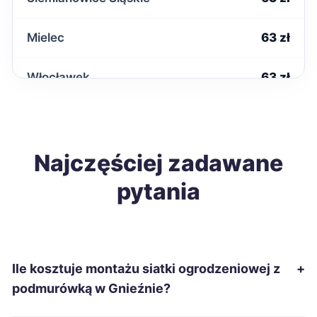
Mielec
63 zł
Włocławek
63 zł
Inowrocław
63 zł
Krosno
Najczęściej zadawane
63 zł
pytania
Przemyśl
63 zł
Kielce
64 zł
Ile kosztuje montażu siatki ogrodzeniowej z
+
Piła
64 zł
TWÓJ REGION
podmurówką w Gnieźnie?
Tczew
64 zł