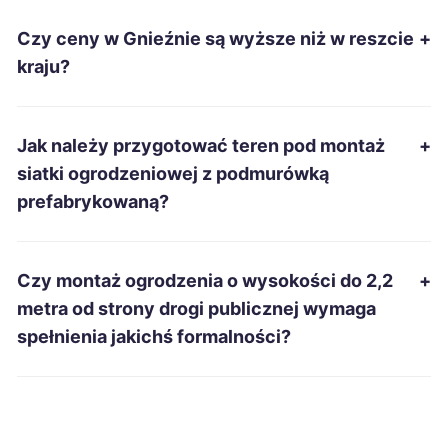
Czy ceny w Gnieźnie są wyższe niż w reszcie
+
Grudziądz
64 zł
kraju?
Wałbrzych
64 zł
Jak należy przygotować teren pod montaż
+
Radomsko
64 zł
siatki ogrodzeniowej z podmurówką
prefabrykowaną?
Starachowice
64 zł
Rzeszów
65 zł
Czy montaż ogrodzenia o wysokości do 2,2
+
metra od strony drogi publicznej wymaga
Dąbrowa Górnicza
65 zł
spełnienia jakichś formalności?
Legnica
65 zł
Słupsk
65 zł