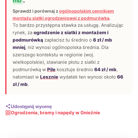
mb
.
Sprawdź i porównaj z
ogólnopolskim cennikiem
montażu siatki ogrodzeniowej z podmurówką
.
To bardzo przystępna stawka za usługę. Analizując
rynek, za
ogrodzenie z siatki z montażem i
podmurówką
zapłacisz tu średnio o
6 zł / mb
mniej
, niż wynosi ogólnopolska średnia. Dla
szerszego kontekstu w regionie (woj.
wielkopolskie), stawianie płotu z siatki z
podmurówką w
Pile
kosztuje średnio
64 zł / mb
,
natomiast w
Lesznie
wydatek ten wynosi około
66
zł / mb
.
Udostępnij wycenę
Ogrodzenia, bramy i napędy w Gnieźnie