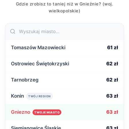
Gdzie zrobisz to taniej niż w Gnieźnie? (woj.
wielkopolskie)
Tomaszów Mazowiecki
61 zł
Ostrowiec Świętokrzyski
62 zł
Tarnobrzeg
62 zł
Konin
63 zł
TWÓJ REGION
Gniezno
63 zł
TWOJE MIASTO
Siemianowice Śląskie
63 zł