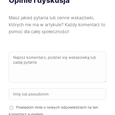
Opinie i dyskusja
Będzin
67 zł
Masz jakieś pytania lub cenne wskazówki,
których nie ma w artykule? Każdy komentarz to
Wodzisław Śląski
67 zł
pomoc dla całej społeczności!
Lublin
68 zł
Płock
68 zł
Nowy Sącz
68 zł
Sosnowiec
68 zł
Kalisz
68 zł
TWÓJ REGION
Powiadom mnie o nowych odpowiedziach na ten
Suwałki
68 zł
komentarz e-mailem.