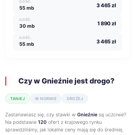
ILOŚĆ:
3 465 zł
55 mb
ILOŚĆ:
1 890 zł
30 mb
ILOŚĆ:
3 465 zł
55 mb
Czy w Gnieźnie jest drogo?
TANIEJ
W NORMIE
DROŻEJ
Zastanawiasz się, czy stawki w
Gnieźnie
są uczciwe?
Na podstawie
120
ofert z krajowego rynku
sprawdziliśmy, jak lokalne ceny mają się do średniej.