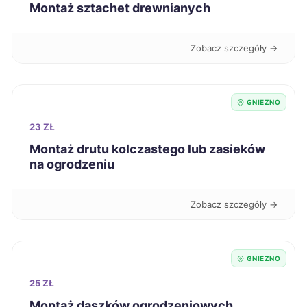
Montaż sztachet drewnianych
Racibórz
65 zł
Zobacz szczegóły →
Sanok
65 zł
GNIEZNO
Knurów
65 zł
23 ZŁ
Montaż drutu kolczastego lub zasieków
Białystok
66 zł
na ogrodzeniu
Radom
66 zł
Zobacz szczegóły →
Elbląg
66 zł
GNIEZNO
Tarnów
66 zł
25 ZŁ
Leszno
Montaż daszków ogrodzeniowych
66 zł
TWÓJ REGION