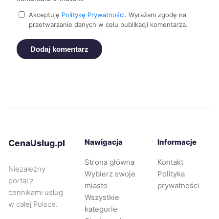
Akceptuję
Politykę Prywatności
. Wyrażam zgodę na
przetwarzanie danych w celu publikacji komentarza.
Stargard
68 zł
Dodaj komentarz
Żory
68 zł
Ełk
68 zł
Kwidzyn
68 zł
Nysa
68 zł
Nawigacja
Informacje
CenaUslug.pl
Strona główna
Kontakt
Żary
68 zł
Niezależny
Wybierz swoje
Polityka
portal z
miasto
prywatności
Zawiercie
68 zł
cennikami usług
Wszystkie
w całej Polsce.
kategorie
Żyrardów
68 zł