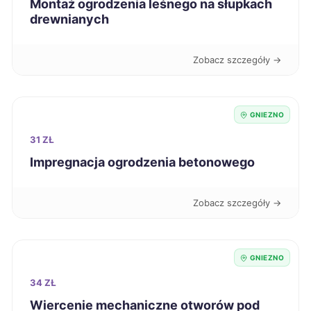
Montaż ogrodzenia leśnego na słupkach
drewnianych
Ostrów Wielkopolski
66 zł
TWÓJ REGION
Zobacz szczegóły →
Starogard Gdański
66 zł
Zduńska Wola
66 zł
GNIEZNO
31 ZŁ
Częstochowa
67 zł
Impregnacja ogrodzenia betonowego
Koszalin
67 zł
Zobacz szczegóły →
Zabrze
67 zł
GNIEZNO
Jaworzno
67 zł
34 ZŁ
Wiercenie mechaniczne otworów pod
Zamość
67 zł