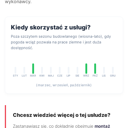
wykonawcy.
Kiedy skorzystać z usługi?
Poza szczytem sezonu budowlanego (wiosna-lato), gdy
pogoda wciąż pozwala na prace ziemne i jest duża
dostępność.
STY
LUT
MAR
KWI
MAJ
CZE
LIP
SIE
WRZ
PAŹ
LIS
GRU
(marzec, wrzesień, październik)
Chcesz wiedzieć więcej o tej usłudze?
Zastanawiasz się, co dokładnie obejmuje
montaż