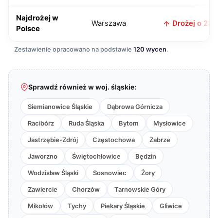
Najdrożej w
Warszawa
Drożej o 23 z
Polsce
Zestawienie opracowano na podstawie
120 wycen
.
Sprawdź również w woj. śląskie:
Siemianowice Śląskie
Dąbrowa Górnicza
Racibórz
Ruda Śląska
Bytom
Mysłowice
Jastrzębie-Zdrój
Częstochowa
Zabrze
Jaworzno
Świętochłowice
Będzin
Wodzisław Śląski
Sosnowiec
Żory
Zawiercie
Chorzów
Tarnowskie Góry
Mikołów
Tychy
Piekary Śląskie
Gliwice