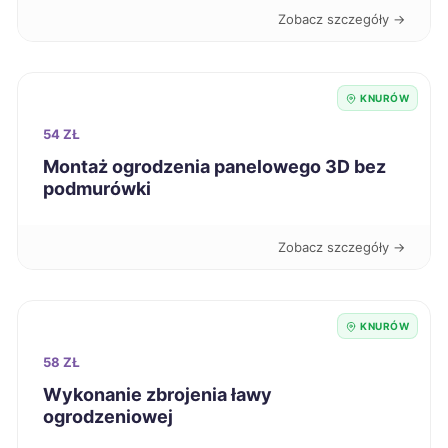
Zabrze
67 zł
TWÓJ REGION
Zobacz szczegóły →
Jaworzno
67 zł
TWÓJ REGION
KNURÓW
Zamość
67 zł
54 ZŁ
Montaż ogrodzenia panelowego 3D bez
Głogów
67 zł
podmurówki
Bolesławiec
67 zł
Zobacz szczegóły →
Kutno
67 zł
KNURÓW
Oświęcim
67 zł
58 ZŁ
Wykonanie zbrojenia ławy
Sieradz
67 zł
ogrodzeniowej