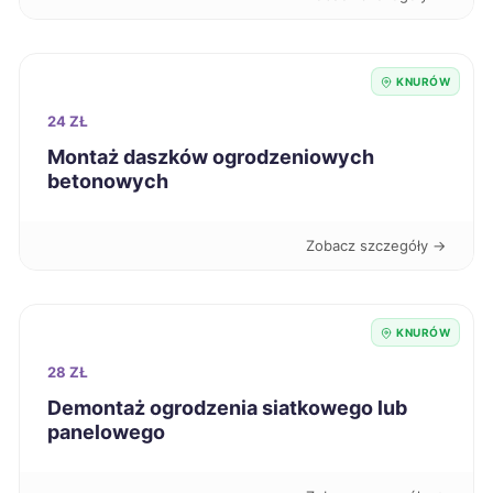
Dębica
65 zł
Jarosław
65 zł
KNURÓW
24 ZŁ
Kędzierzyn-Koźle
65 zł
Montaż daszków ogrodzeniowych
betonowych
Racibórz
65 zł
TWÓJ REGION
Zobacz szczegóły →
Sanok
65 zł
Knurów
65 zł
TWOJE MIASTO
KNURÓW
28 ZŁ
Białystok
66 zł
Demontaż ogrodzenia siatkowego lub
panelowego
Radom
66 zł