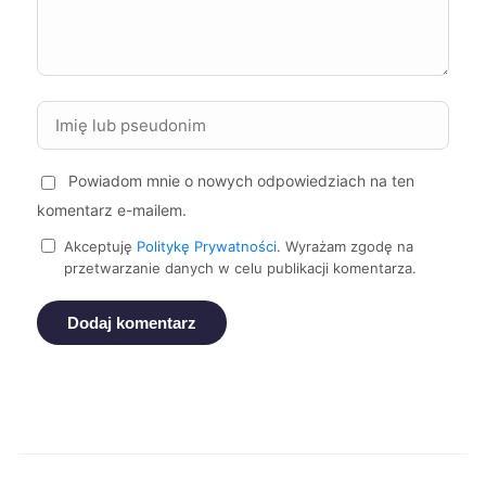
Sosnowiec
68 zł
TWÓJ REGION
Kalisz
68 zł
Suwałki
68 zł
Powiadom mnie o nowych odpowiedziach na ten
Stargard
68 zł
komentarz e-mailem.
Akceptuję
Politykę Prywatności
. Wyrażam zgodę na
Żory
68 zł
TWÓJ REGION
przetwarzanie danych w celu publikacji komentarza.
Ełk
68 zł
Dodaj komentarz
Kwidzyn
68 zł
Nysa
68 zł