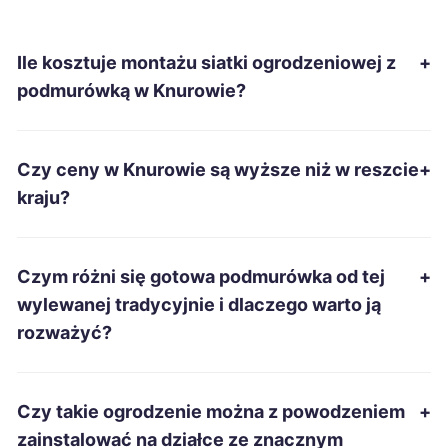
Kielce
64 zł
Ile kosztuje montażu siatki ogrodzeniowej z
+
Piła
64 zł
podmurówką w Knurowie?
Tczew
64 zł
Czy ceny w Knurowie są wyższe niż w reszcie
+
Grudziądz
64 zł
kraju?
Wałbrzych
64 zł
Czym różni się gotowa podmurówka od tej
+
Radomsko
64 zł
wylewanej tradycyjnie i dlaczego warto ją
rozważyć?
Starachowice
64 zł
Rzeszów
65 zł
Czy takie ogrodzenie można z powodzeniem
+
zainstalować na działce ze znacznym