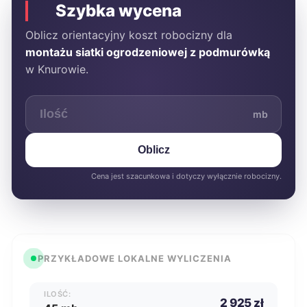
Szybka wycena
Oblicz orientacyjny koszt robocizny dla
montażu siatki ogrodzeniowej z podmurówką
w Knurowie.
mb
Oblicz
Cena jest szacunkowa i dotyczy wyłącznie robocizny.
PRZYKŁADOWE LOKALNE WYLICZENIA
ILOŚĆ:
2 925 zł