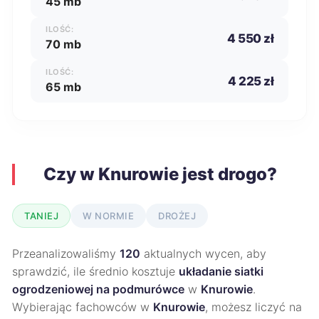
45 mb
ILOŚĆ:
4 550 zł
70 mb
ILOŚĆ:
4 225 zł
65 mb
Czy w Knurowie jest drogo?
TANIEJ
W NORMIE
DROŻEJ
Przeanalizowaliśmy
120
aktualnych wycen, aby
sprawdzić, ile średnio kosztuje
układanie siatki
ogrodzeniowej na podmurówce
w
Knurowie
.
Wybierając fachowców w
Knurowie
, możesz liczyć na