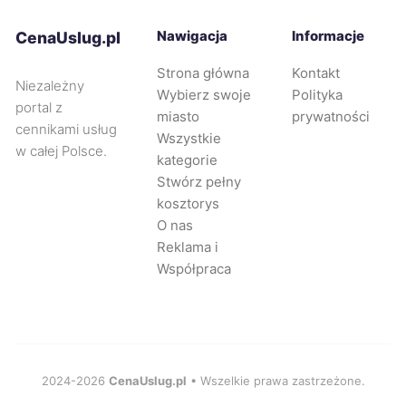
Żary
68 zł
Nawigacja
Informacje
CenaUslug.pl
Zawiercie
68 zł
TWÓJ REGION
Strona główna
Kontakt
Niezależny
Wybierz swoje
Polityka
portal z
Żyrardów
68 zł
miasto
prywatności
cennikami usług
Wszystkie
w całej Polsce.
kategorie
Opole
69 zł
Stwórz pełny
kosztorys
Chorzów
69 zł
TWÓJ REGION
O nas
Reklama i
Tarnowskie Góry
69 zł
Współpraca
TWÓJ REGION
Bełchatów
69 zł
Mikołów
69 zł
TWÓJ REGION
2024-2026
CenaUslug.pl
• Wszelkie prawa zastrzeżone.