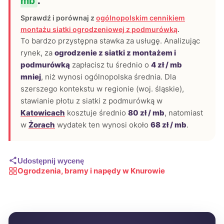
mb
.
Sprawdź i porównaj z
ogólnopolskim cennikiem
montażu siatki ogrodzeniowej z podmurówką
.
To bardzo przystępna stawka za usługę. Analizując
rynek, za
ogrodzenie z siatki z montażem i
podmurówką
zapłacisz tu średnio o
4 zł / mb
mniej
, niż wynosi ogólnopolska średnia. Dla
szerszego kontekstu w regionie (woj. śląskie),
stawianie płotu z siatki z podmurówką w
Katowicach
kosztuje średnio
80 zł / mb
, natomiast
w
Żorach
wydatek ten wynosi około
68 zł / mb
.
Udostępnij wycenę
Ogrodzenia, bramy i napędy w Knurowie