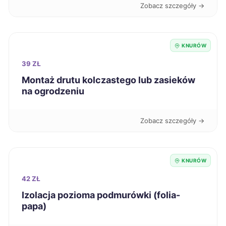
Zobacz szczegóły →
Biała Podlaska
66 zł
Malbork
66 zł
KNURÓW
Nowa Sól
39 ZŁ
66 zł
Montaż drutu kolczastego lub zasieków
na ogrodzeniu
Ostrów Wielkopolski
66 zł
Starogard Gdański
66 zł
Zobacz szczegóły →
Zduńska Wola
66 zł
KNURÓW
Częstochowa
67 zł
42 ZŁ
TWÓJ REGION
Izolacja pozioma podmurówki (folia-
Koszalin
papa)
67 zł