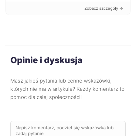
Stalowa Wola
67 zł
Zobacz szczegóły →
Szczecinek
67 zł
Świętochłowice
67 zł
TWÓJ REGION
Będzin
67 zł
TWÓJ REGION
Opinie i dyskusja
Wodzisław Śląski
67 zł
TWÓJ REGION
Masz jakieś pytania lub cenne wskazówki,
których nie ma w artykule? Każdy komentarz to
Lublin
68 zł
pomoc dla całej społeczności!
Płock
68 zł
Nowy Sącz
68 zł