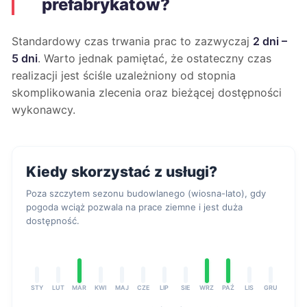
prefabrykatów?
Standardowy czas trwania prac to zazwyczaj
2 dni –
5 dni
. Warto jednak pamiętać, że ostateczny czas
realizacji jest ściśle uzależniony od stopnia
skomplikowania zlecenia oraz bieżącej dostępności
wykonawcy.
Kiedy skorzystać z usługi?
Poza szczytem sezonu budowlanego (wiosna-lato), gdy
pogoda wciąż pozwala na prace ziemne i jest duża
dostępność.
STY
LUT
MAR
KWI
MAJ
CZE
LIP
SIE
WRZ
PAŹ
LIS
GRU