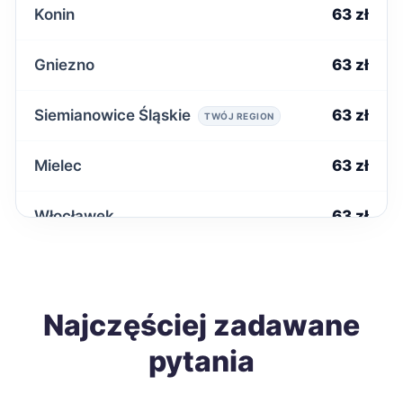
Konin
63 zł
Gniezno
63 zł
Siemianowice Śląskie
63 zł
TWÓJ REGION
Mielec
63 zł
Włocławek
63 zł
Inowrocław
63 zł
Krosno
Najczęściej zadawane
63 zł
pytania
Przemyśl
63 zł