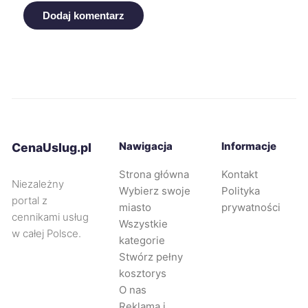
Dodaj komentarz
Wodzisław Śląski
40 zł
TWÓJ REGION
Nowa Sól
40 zł
Sanok
40 zł
Zawiercie
40 zł
TWÓJ REGION
Nawigacja
Informacje
CenaUslug.pl
Płock
41 zł
Strona główna
Kontakt
Niezależny
Wybierz swoje
Polityka
portal z
miasto
prywatności
Koszalin
41 zł
cennikami usług
Wszystkie
w całej Polsce.
kategorie
Nowy Sącz
41 zł
Stwórz pełny
kosztorys
Sosnowiec
41 zł
O nas
TWÓJ REGION
Reklama i