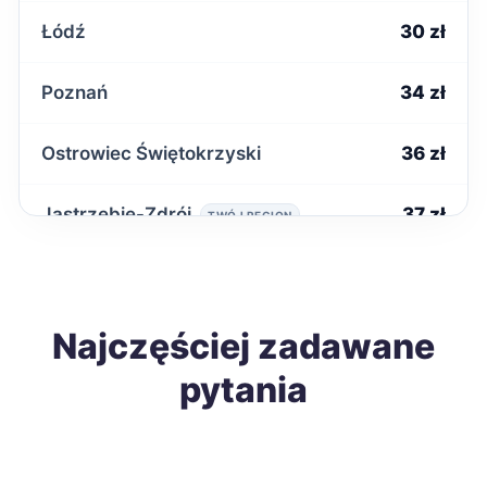
Łódź
30 zł
Poznań
34 zł
Ostrowiec Świętokrzyski
36 zł
Jastrzębie-Zdrój
37 zł
TWÓJ REGION
Łomża
37 zł
Tomaszów Mazowiecki
Najczęściej zadawane
37 zł
pytania
Wrocław
38 zł
Leszno
38 zł