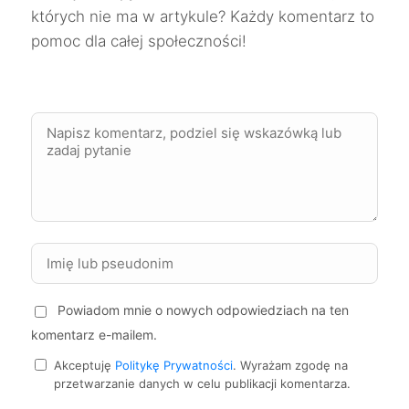
których nie ma w artykule? Każdy komentarz to
Zgierz
40 zł
pomoc dla całej społeczności!
Żyrardów
40 zł
Starogard Gdański
40 zł
Knurów
40 zł
TWÓJ REGION
Ostrów Wielkopolski
40 zł
Piekary Śląskie
40 zł
TWÓJ REGION
Powiadom mnie o nowych odpowiedziach na ten
Kędzierzyn-Koźle
40 zł
komentarz e-mailem.
Akceptuję
Politykę Prywatności
. Wyrażam zgodę na
Malbork
40 zł
przetwarzanie danych w celu publikacji komentarza.