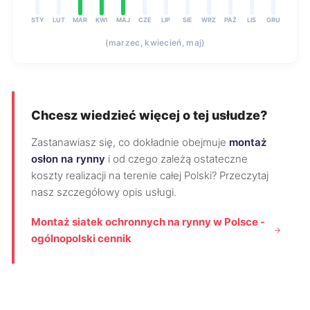
STY
LUT
MAR
KWI
MAJ
CZE
LIP
SIE
WRZ
PAŹ
LIS
GRU
(marzec, kwiecień, maj)
Chcesz wiedzieć więcej o tej usłudze?
Zastanawiasz się, co dokładnie obejmuje
montaż
osłon na rynny
i od czego zależą ostateczne
koszty realizacji na terenie całej Polski? Przeczytaj
nasz szczegółowy opis usługi.
Montaż siatek ochronnych na rynny w Polsce -
ogólnopolski cennik