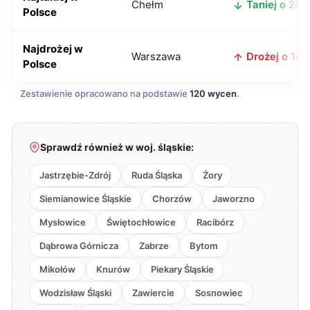
Chełm
Taniej o 20 z
Polsce
Najdrożej w
Warszawa
Drożej o 14 z
Polsce
Zestawienie opracowano na podstawie
120 wycen
.
Sprawdź również w woj. śląskie:
Jastrzębie-Zdrój
Ruda Śląska
Żory
Siemianowice Śląskie
Chorzów
Jaworzno
Mysłowice
Świętochłowice
Racibórz
Dąbrowa Górnicza
Zabrze
Bytom
Mikołów
Knurów
Piekary Śląskie
Wodzisław Śląski
Zawiercie
Sosnowiec