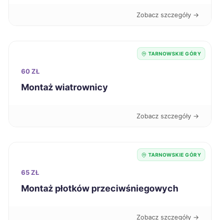
Radomsko
39 zł
Zobacz szczegóły →
Sieradz
39 zł
TARNOWSKIE GÓRY
Szczecinek
39 zł
60 ZŁ
Montaż wiatrownicy
Przemyśl
39 zł
Zobacz szczegóły →
Tarnobrzeg
39 zł
Starachowice
39 zł
TARNOWSKIE GÓRY
65 ZŁ
Dąbrowa Górnicza
40 zł
TWÓJ REGION
Montaż płotków przeciwśniegowych
Zabrze
40 zł
TWÓJ REGION
Zobacz szczegóły →