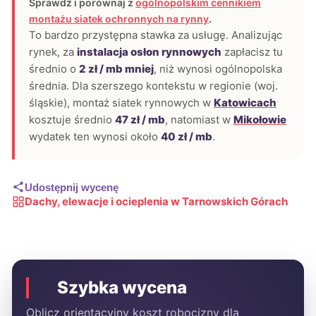
Sprawdź i porównaj z
ogólnopolskim cennikiem
montażu siatek ochronnych na rynny
.
To bardzo przystępna stawka za usługę. Analizując
rynek, za
instalacja osłon rynnowych
zapłacisz tu
średnio o
2 zł / mb mniej
, niż wynosi ogólnopolska
średnia. Dla szerszego kontekstu w regionie (woj.
śląskie), montaż siatek rynnowych w
Katowicach
kosztuje średnio
47 zł / mb
, natomiast w
Mikołowie
wydatek ten wynosi około
40 zł / mb
.
Udostępnij wycenę
Dachy, elewacje i ocieplenia w Tarnowskich Górach
Szybka wycena
Oblicz orientacyjny koszt robocizny dla