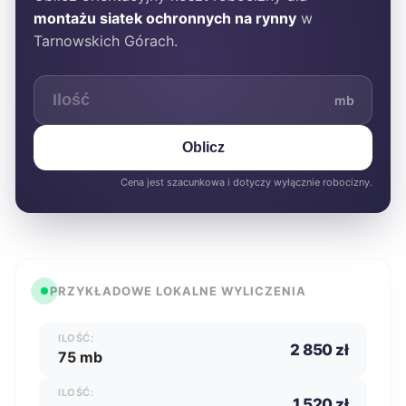
montażu siatek ochronnych na rynny
w
Tarnowskich Górach.
mb
Oblicz
Cena jest szacunkowa i dotyczy wyłącznie robocizny.
PRZYKŁADOWE LOKALNE WYLICZENIA
ILOŚĆ:
2 850 zł
75 mb
ILOŚĆ:
1 520 zł