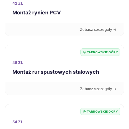
42 ZŁ
Jelenia Góra
39 zł
Montaż rynien PCV
Piła
39 zł
Zobacz szczegóły →
Tczew
39 zł
TARNOWSKIE GÓRY
Stargard
39 zł
45 ZŁ
Montaż rur spustowych stalowych
Mysłowice
39 zł
TWÓJ REGION
Głogów
39 zł
Zobacz szczegóły →
Pabianice
39 zł
TARNOWSKIE GÓRY
Włocławek
39 zł
54 ZŁ