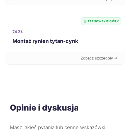
Elbląg
40 zł
TARNOWSKIE GÓRY
Suwałki
40 zł
74 ZŁ
Bytom
Montaż rynien tytan-cynk
40 zł
TWÓJ REGION
Konin
40 zł
Zobacz szczegóły →
Mielec
40 zł
Inowrocław
40 zł
Opinie i dyskusja
Mikołów
40 zł
TWÓJ REGION
Oleśnica
40 zł
Masz jakieś pytania lub cenne wskazówki,