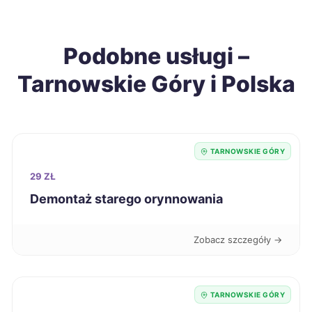
Wałbrzych
38 zł
Podobne usługi –
Żary
38 zł
Tarnowskie Góry i Polska
Biała Podlaska
38 zł
Jarosław
38 zł
TARNOWSKIE GÓRY
Chorzów
39 zł
29 ZŁ
TWÓJ REGION
Demontaż starego orynnowania
Legnica
39 zł
Zobacz szczegóły →
Jaworzno
39 zł
TWÓJ REGION
Słupsk
39 zł
TARNOWSKIE GÓRY