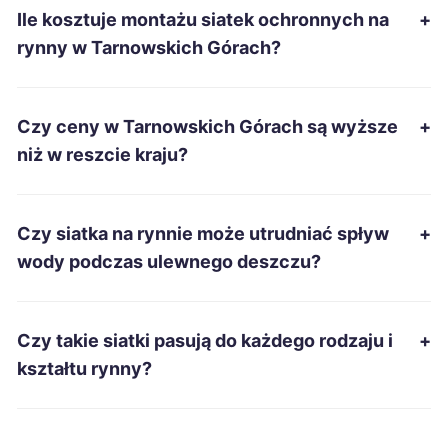
Ile kosztuje montażu siatek ochronnych na
+
Tarnowskie Góry
38 zł
TWOJE MIASTO
rynny w Tarnowskich Górach?
Ruda Śląska
38 zł
TWÓJ REGION
Czy ceny w Tarnowskich Górach są wyższe
+
Żory
38 zł
TWÓJ REGION
niż w reszcie kraju?
Ełk
38 zł
Czy siatka na rynnie może utrudniać spływ
+
Grudziądz
38 zł
wody podczas ulewnego deszczu?
Piotrków Trybunalski
38 zł
Czy takie siatki pasują do każdego rodzaju i
+
Gniezno
38 zł
kształtu rynny?
Siemianowice Śląskie
38 zł
TWÓJ REGION