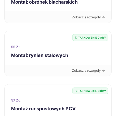
Montaż obróbek blacharskich
Świętochłowice
39 zł
TWÓJ REGION
Zobacz szczegóły →
Ciechanów
39 zł
Dębica
39 zł
TARNOWSKIE GÓRY
55 ZŁ
Kutno
39 zł
Montaż rynien stalowych
Kwidzyn
39 zł
Zobacz szczegóły →
Nysa
39 zł
TARNOWSKIE GÓRY
Racibórz
39 zł
TWÓJ REGION
57 ZŁ
Montaż rur spustowych PCV
Krosno
39 zł