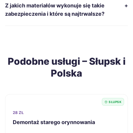
Z jakich materiałów wykonuje się takie
+
Gniezno
38 zł
zabezpieczenia i które są najtrwalsze?
Siemianowice Śląskie
38 zł
Wałbrzych
38 zł
Podobne usługi – Słupsk i
Żary
38 zł
Polska
Biała Podlaska
38 zł
Jarosław
38 zł
SŁUPSK
Chorzów
39 zł
28 ZŁ
Demontaż starego orynnowania
Legnica
39 zł