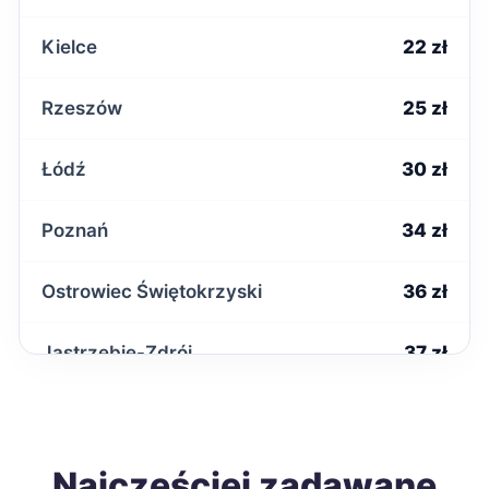
Kielce
22 zł
Rzeszów
25 zł
Łódź
30 zł
Poznań
34 zł
Ostrowiec Świętokrzyski
36 zł
Jastrzębie-Zdrój
37 zł
Łomża
37 zł
Tomaszów Mazowiecki
Najczęściej zadawane
37 zł