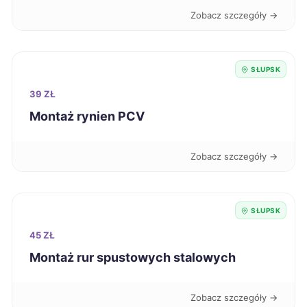
Zobacz szczegóły →
Jaworzno
39 zł
Słupsk
39 zł
TWOJE MIASTO
SŁUPSK
39 ZŁ
Jelenia Góra
39 zł
Montaż rynien PCV
Piła
39 zł
Zobacz szczegóły →
Tczew
39 zł
TWÓJ REGION
SŁUPSK
Stargard
39 zł
45 ZŁ
Montaż rur spustowych stalowych
Mysłowice
39 zł
Głogów
39 zł
Zobacz szczegóły →