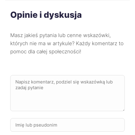
Opinie i dyskusja
Mikołów
40 zł
Oleśnica
40 zł
Masz jakieś pytania lub cenne wskazówki,
których nie ma w artykule? Każdy komentarz to
Zgierz
40 zł
pomoc dla całej społeczności!
Żyrardów
40 zł
Starogard Gdański
40 zł
TWÓJ REGION
Knurów
40 zł
Ostrów Wielkopolski
40 zł
Piekary Śląskie
40 zł