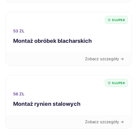
Pabianice
39 zł
SŁUPSK
Włocławek
39 zł
53 ZŁ
Montaż obróbek blacharskich
Świętochłowice
39 zł
Zobacz szczegóły →
Ciechanów
39 zł
Dębica
39 zł
SŁUPSK
56 ZŁ
Kutno
39 zł
Montaż rynien stalowych
Kwidzyn
39 zł
TWÓJ REGION
Zobacz szczegóły →
Nysa
39 zł