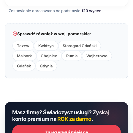
Zestawienie opracowano na podstawie
120 wycen
.
Sprawdź również w woj. pomorskie:
Tczew
Kwidzyn
Starogard Gdański
Malbork
Chojnice
Rumia
Wejherowo
Gdańsk
Gdynia
Masz firmę? Świadczysz usługi? Zyskaj
konto premium na
ROK za darmo
.
Zarezerwuj miejsce