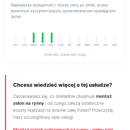
Największa dostępność i niższe ceny po zimie, przed
jesiennym szczytem popytu spowodowanym opadającymi
liśćmi.
STY
LUT
MAR
KWI
MAJ
CZE
LIP
SIE
WRZ
PAŹ
LIS
GRU
(marzec, kwiecień, maj)
Chcesz wiedzieć więcej o tej usłudze?
Zastanawiasz się, co dokładnie obejmuje
montaż
osłon na rynny
i od czego zależą ostateczne
koszty realizacji na terenie całej Polski? Przeczytaj
nasz szczegółowy opis usługi.
Montaż siatek ochronnych na rynny - pełny opis