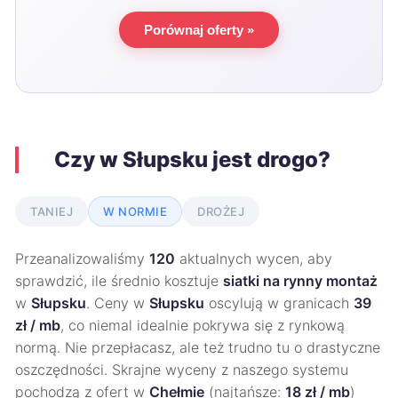
Porównaj oferty »
Czy w Słupsku jest drogo?
TANIEJ
W NORMIE
DROŻEJ
Przeanalizowaliśmy
120
aktualnych wycen, aby
sprawdzić, ile średnio kosztuje
siatki na rynny montaż
w
Słupsku
. Ceny w
Słupsku
oscylują w granicach
39
zł / mb
, co niemal idealnie pokrywa się z rynkową
normą. Nie przepłacasz, ale też trudno tu o drastyczne
oszczędności. Skrajne wyceny z naszego systemu
pochodzą z ofert w
Chełmie
(najtańsze:
18 zł / mb
)