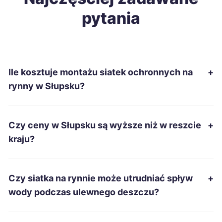
pytania
Wrocław
38 zł
Leszno
38 zł
Ile kosztuje montażu siatek ochronnych na
+
Tarnowskie Góry
38 zł
rynny w Słupsku?
Ruda Śląska
38 zł
Czy ceny w Słupsku są wyższe niż w reszcie
+
Żory
38 zł
kraju?
Ełk
38 zł
Czy siatka na rynnie może utrudniać spływ
+
Grudziądz
38 zł
wody podczas ulewnego deszczu?
Piotrków Trybunalski
38 zł