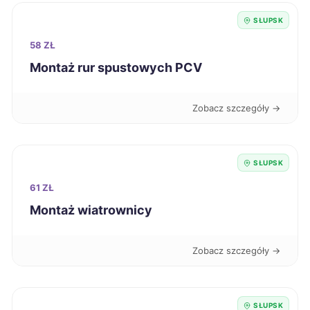
SŁUPSK
Racibórz
39 zł
58 ZŁ
Montaż rur spustowych PCV
Krosno
39 zł
Radomsko
39 zł
Zobacz szczegóły →
Sieradz
39 zł
SŁUPSK
Szczecinek
39 zł
61 ZŁ
Montaż wiatrownicy
Przemyśl
39 zł
Zobacz szczegóły →
Tarnobrzeg
39 zł
Starachowice
39 zł
SŁUPSK