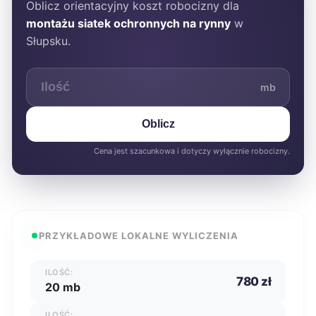
Oblicz orientacyjny koszt robocizny dla
montażu siatek ochronnych na rynny
w
Słupsku.
mb
Oblicz
Cena jest szacunkowa i dotyczy wyłącznie robocizny.
PRZYKŁADOWE LOKALNE WYLICZENIA
ILOŚĆ:
780 zł
20 mb
ILOŚĆ: