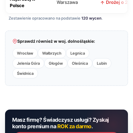
Warszawa
Drożej o 2 zł
Polsce
Zestawienie opracowano na podstawie
120 wycen
.
Sprawdź również w woj. dolnośląskie:
Wrocław
Wałbrzych
Legnica
Jelenia Góra
Głogów
Oleśnica
Lubin
Świdnica
Masz firmę? Świadczysz usługi? Zyskaj
konto premium na
ROK za darmo
.