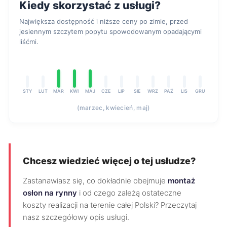
Kiedy skorzystać z usługi?
Największa dostępność i niższe ceny po zimie, przed
jesiennym szczytem popytu spowodowanym opadającymi
liśćmi.
STY
LUT
MAR
KWI
MAJ
CZE
LIP
SIE
WRZ
PAŹ
LIS
GRU
(marzec, kwiecień, maj)
Chcesz wiedzieć więcej o tej usłudze?
Zastanawiasz się, co dokładnie obejmuje
montaż
osłon na rynny
i od czego zależą ostateczne
koszty realizacji na terenie całej Polski? Przeczytaj
nasz szczegółowy opis usługi.