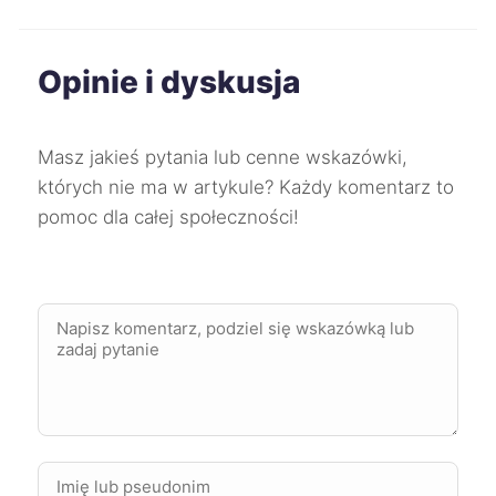
Inowrocław
40 zł
Opinie i dyskusja
Mikołów
40 zł
Oleśnica
40 zł
TWÓJ REGION
Masz jakieś pytania lub cenne wskazówki,
których nie ma w artykule? Każdy komentarz to
Zgierz
40 zł
pomoc dla całej społeczności!
Żyrardów
40 zł
Starogard Gdański
40 zł
Knurów
40 zł
Ostrów Wielkopolski
40 zł