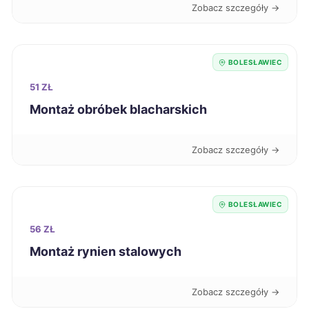
Głogów
39 zł
Zobacz szczegóły →
TWÓJ REGION
Pabianice
39 zł
BOLESŁAWIEC
Włocławek
39 zł
51 ZŁ
Montaż obróbek blacharskich
Świętochłowice
39 zł
Zobacz szczegóły →
Ciechanów
39 zł
Dębica
39 zł
BOLESŁAWIEC
56 ZŁ
Kutno
39 zł
Montaż rynien stalowych
Kwidzyn
39 zł
Zobacz szczegóły →