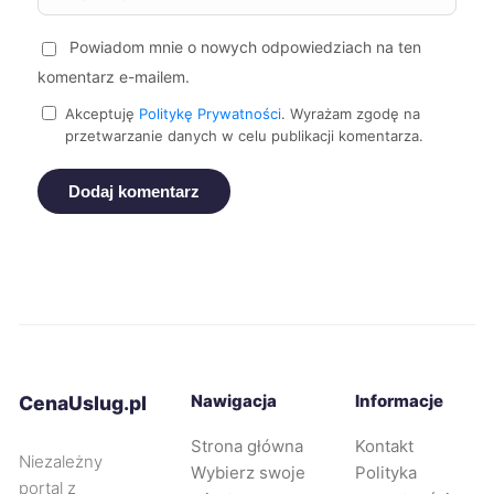
Piekary Śląskie
40 zł
Powiadom mnie o nowych odpowiedziach na ten
Kędzierzyn-Koźle
40 zł
komentarz e-mailem.
Akceptuję
Politykę Prywatności
. Wyrażam zgodę na
Malbork
40 zł
przetwarzanie danych w celu publikacji komentarza.
Dodaj komentarz
Wodzisław Śląski
40 zł
Nowa Sól
40 zł
Sanok
40 zł
Zawiercie
40 zł
Nawigacja
Informacje
CenaUslug.pl
Płock
41 zł
Strona główna
Kontakt
Niezależny
Wybierz swoje
Polityka
portal z