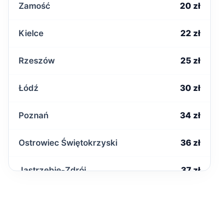
Zamość
20 zł
Kielce
22 zł
Rzeszów
25 zł
Łódź
30 zł
Poznań
34 zł
Ostrowiec Świętokrzyski
36 zł
Jastrzębie-Zdrój
37 zł
Łomża
37 zł