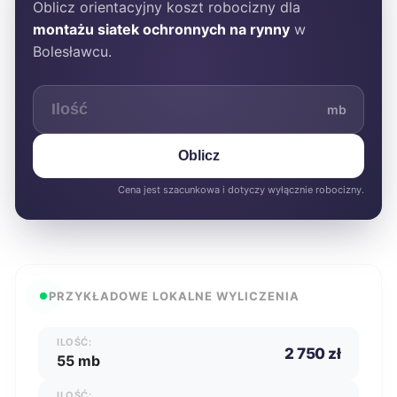
Oblicz orientacyjny koszt robocizny dla
montażu siatek ochronnych na rynny
w
Bolesławcu.
mb
Oblicz
Cena jest szacunkowa i dotyczy wyłącznie robocizny.
PRZYKŁADOWE LOKALNE WYLICZENIA
ILOŚĆ:
2 750 zł
55 mb
ILOŚĆ: