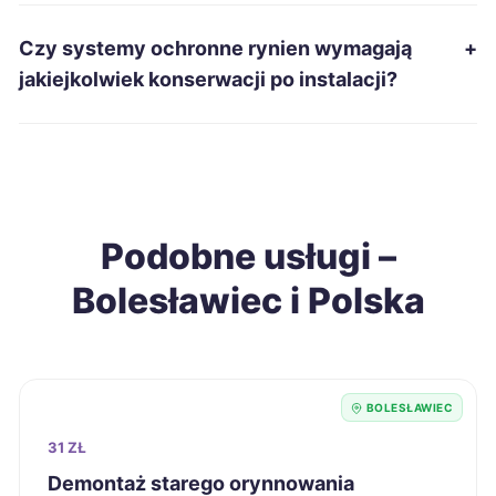
Piotrków Trybunalski
38 zł
Czy systemy ochronne rynien wymagają
+
Gniezno
38 zł
jakiejkolwiek konserwacji po instalacji?
Siemianowice Śląskie
38 zł
Wałbrzych
38 zł
TWÓJ REGION
Podobne usługi –
Żary
38 zł
Bolesławiec i Polska
Biała Podlaska
38 zł
Jarosław
38 zł
BOLESŁAWIEC
Chorzów
39 zł
31 ZŁ
Demontaż starego orynnowania