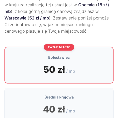
w kraju za realizację tej usługi jest w
Chełmie
(
18 zł /
mb
), z kolei górną granicę cenową znajdziesz w
Warszawie
(
52 zł / mb
). Zestawienie poniżej pomoże
Ci zorientować się, w jakim miejscu rankingu
cenowego plasuje się Twoja miejscowość.
TWOJE MIASTO
Bolesławiec
50 zł
/ mb
Średnia krajowa
40 zł
/ mb