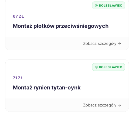
Starachowice
39 zł
BOLESŁAWIEC
67 ZŁ
Dąbrowa Górnicza
40 zł
Montaż płotków przeciwśniegowych
Zabrze
40 zł
Zobacz szczegóły →
Elbląg
40 zł
BOLESŁAWIEC
Suwałki
40 zł
71 ZŁ
Bytom
Montaż rynien tytan-cynk
40 zł
Konin
40 zł
Zobacz szczegóły →
Mielec
40 zł