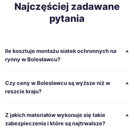
Tomaszów Mazowiecki
Najczęściej zadawane
37 zł
pytania
Wrocław
38 zł
TWÓJ REGION
Leszno
38 zł
Ile kosztuje montażu siatek ochronnych na
+
Tarnowskie Góry
38 zł
rynny w Bolesławcu?
Ruda Śląska
38 zł
Czy ceny w Bolesławcu są wyższe niż w
+
Żory
38 zł
reszcie kraju?
Ełk
38 zł
Z jakich materiałów wykonuje się takie
+
Grudziądz
38 zł
zabezpieczenia i które są najtrwalsze?