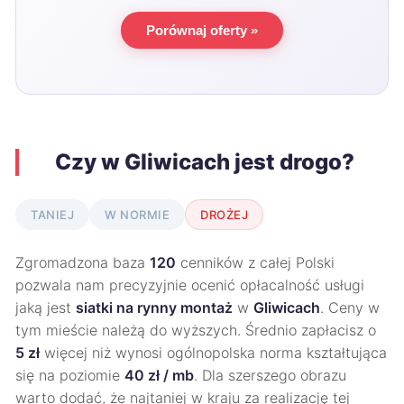
Porównaj oferty »
Czy w Gliwicach jest drogo?
TANIEJ
W NORMIE
DROŻEJ
Zgromadzona baza
120
cenników z całej Polski
pozwala nam precyzyjnie ocenić opłacalność usługi
jaką jest
siatki na rynny montaż
w
Gliwicach
. Ceny w
tym mieście należą do wyższych. Średnio zapłacisz o
5 zł
więcej niż wynosi ogólnopolska norma kształtująca
się na poziomie
40 zł / mb
. Dla szerszego obrazu
warto dodać, że najtaniej w kraju za realizację tej