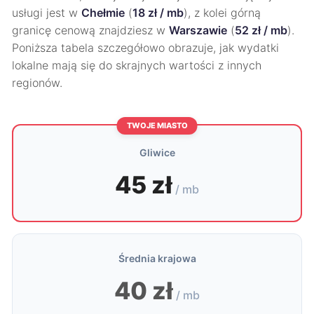
usługi jest w
Chełmie
(
18 zł / mb
), z kolei górną
granicę cenową znajdziesz w
Warszawie
(
52 zł / mb
).
Poniższa tabela szczegółowo obrazuje, jak wydatki
lokalne mają się do skrajnych wartości z innych
regionów.
TWOJE MIASTO
Gliwice
45 zł
/ mb
Średnia krajowa
40 zł
/ mb