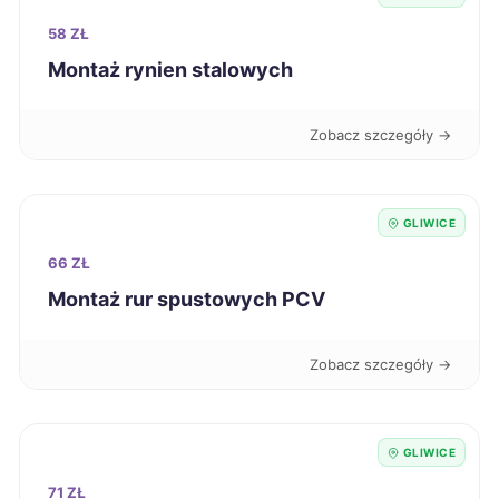
58 ZŁ
Kutno
39 zł
Montaż rynien stalowych
Kwidzyn
39 zł
Zobacz szczegóły →
Nysa
39 zł
GLIWICE
Racibórz
39 zł
TWÓJ REGION
66 ZŁ
Montaż rur spustowych PCV
Krosno
39 zł
Radomsko
39 zł
Zobacz szczegóły →
Sieradz
39 zł
GLIWICE
Szczecinek
39 zł
71 ZŁ