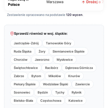
Warszawa
Drożej o 7 zł
Polsce
Zestawienie opracowano na podstawie
120 wycen
.
Sprawdź również w woj. śląskie:
Jastrzębie-Zdrój
Tarnowskie Góry
Ruda Śląska
Żory
Siemianowice Śląskie
Chorzów
Jaworzno
Mysłowice
Świętochłowice
Racibórz
Dąbrowa Górnicza
Zabrze
Bytom
Mikołów
Knurów
Piekary Śląskie
Wodzisław Śląski
Zawiercie
Sosnowiec
Będzin
Tychy
Rybnik
Bielsko-Biała
Częstochowa
Katowice