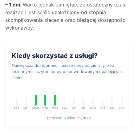
– 1 dni
. Warto jednak pamiętać, że ostateczny czas
realizacji jest ściśle uzależniony od stopnia
skomplikowania zlecenia oraz bieżącej dostępności
wykonawcy.
Kiedy skorzystać z usługi?
Największa dostępność i niższe ceny po zimie, przed
jesiennym szczytem popytu spowodowanym opadającymi
liśćmi.
STY
LUT
MAR
KWI
MAJ
CZE
LIP
SIE
WRZ
PAŹ
LIS
GRU
(marzec, kwiecień, maj)