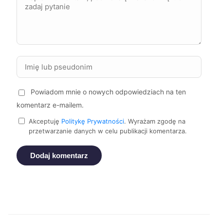
Knurów
40 zł
TWÓJ REGION
Ostrów Wielkopolski
40 zł
Piekary Śląskie
40 zł
TWÓJ REGION
Powiadom mnie o nowych odpowiedziach na ten
Kędzierzyn-Koźle
40 zł
komentarz e-mailem.
Akceptuję
Politykę Prywatności
. Wyrażam zgodę na
Malbork
40 zł
przetwarzanie danych w celu publikacji komentarza.
Dodaj komentarz
Wodzisław Śląski
40 zł
TWÓJ REGION
Nowa Sól
40 zł
Sanok
40 zł