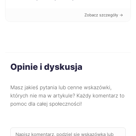
Konin
40 zł
Zobacz szczegóły →
Mielec
40 zł
Inowrocław
40 zł
Opinie i dyskusja
Mikołów
40 zł
TWÓJ REGION
Oleśnica
40 zł
Masz jakieś pytania lub cenne wskazówki,
których nie ma w artykule? Każdy komentarz to
Zgierz
40 zł
pomoc dla całej społeczności!
Żyrardów
40 zł
Starogard Gdański
40 zł