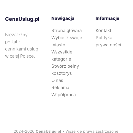
Zawiercie
40 zł
TWÓJ REGION
Nawigacja
Informacje
CenaUslug.pl
Płock
41 zł
Strona główna
Kontakt
Niezależny
Wybierz swoje
Polityka
portal z
miasto
prywatności
Koszalin
41 zł
cennikami usług
Wszystkie
w całej Polsce.
kategorie
Nowy Sącz
41 zł
Stwórz pełny
kosztorys
Sosnowiec
41 zł
O nas
TWÓJ REGION
Reklama i
Współpraca
Siedlce
41 zł
Lubin
41 zł
Tarnów
41 zł
2024-2026
CenaUslug.pl
• Wszelkie prawa zastrzeżone.