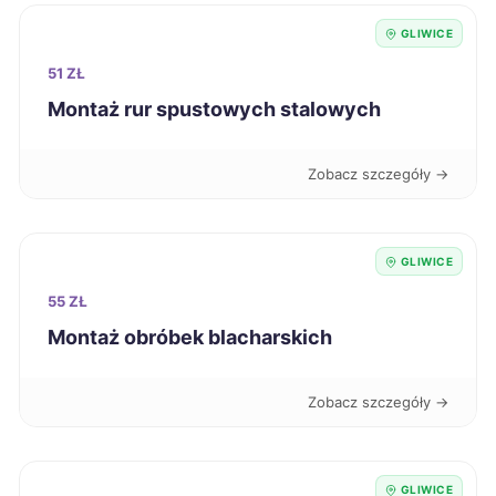
GLIWICE
Stargard
39 zł
51 ZŁ
Montaż rur spustowych stalowych
Mysłowice
39 zł
TWÓJ REGION
Głogów
39 zł
Zobacz szczegóły →
Pabianice
39 zł
GLIWICE
Włocławek
39 zł
55 ZŁ
Montaż obróbek blacharskich
Świętochłowice
39 zł
TWÓJ REGION
Zobacz szczegóły →
Ciechanów
39 zł
Dębica
39 zł
GLIWICE