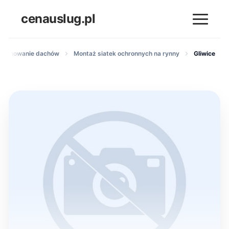
cenauslug.pl
 orynnowanie dachów
Montaż siatek ochronnych na rynny
Gliwice