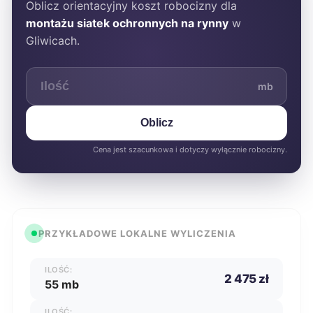
Oblicz orientacyjny koszt robocizny dla
montażu siatek ochronnych na rynny
w
Gliwicach.
mb
Oblicz
Cena jest szacunkowa i dotyczy wyłącznie robocizny.
PRZYKŁADOWE LOKALNE WYLICZENIA
ILOŚĆ:
2 475 zł
55 mb
ILOŚĆ: