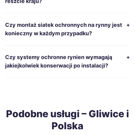
reszcie kraju?
Ełk
38 zł
Czy montaż siatek ochronnych na rynny jest
+
Grudziądz
38 zł
konieczny w każdym przypadku?
Piotrków Trybunalski
38 zł
Czy systemy ochronne rynien wymagają
+
Gniezno
38 zł
jakiejkolwiek konserwacji po instalacji?
Siemianowice Śląskie
38 zł
TWÓJ REGION
Wałbrzych
38 zł
Podobne usługi – Gliwice i
Żary
38 zł
Polska
Biała Podlaska
38 zł