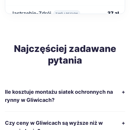
Jastrzębie-Zdrój
37 zł
TWÓJ REGION
Łomża
37 zł
Tomaszów Mazowiecki
Najczęściej zadawane
37 zł
pytania
Wrocław
38 zł
Leszno
38 zł
Ile kosztuje montażu siatek ochronnych na
+
Tarnowskie Góry
38 zł
TWÓJ REGION
rynny w Gliwicach?
Ruda Śląska
38 zł
TWÓJ REGION
Czy ceny w Gliwicach są wyższe niż w
+
Żory
38 zł
TWÓJ REGION