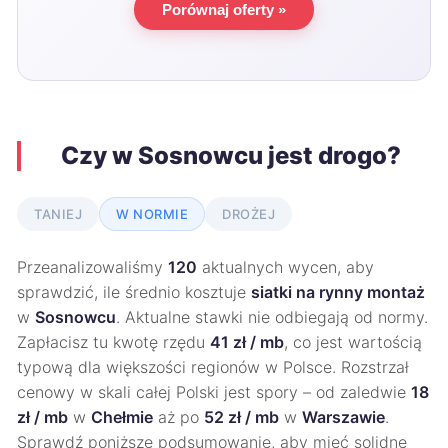
Porównaj oferty »
Czy w Sosnowcu jest drogo?
TANIEJ
W NORMIE
DROŻEJ
Przeanalizowaliśmy
120
aktualnych wycen, aby
sprawdzić, ile średnio kosztuje
siatki na rynny montaż
w
Sosnowcu
. Aktualne stawki nie odbiegają od normy.
Zapłacisz tu kwotę rzędu
41 zł / mb
, co jest wartością
typową dla większości regionów w Polsce. Rozstrzał
cenowy w skali całej Polski jest spory – od zaledwie
18
zł / mb
w
Chełmie
aż po
52 zł / mb
w
Warszawie
.
Sprawdź poniższe podsumowanie, aby mieć solidne