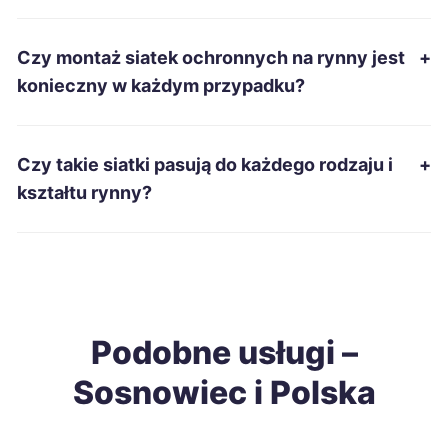
Ełk
38 zł
Czy montaż siatek ochronnych na rynny jest
+
Grudziądz
38 zł
konieczny w każdym przypadku?
Piotrków Trybunalski
38 zł
Czy takie siatki pasują do każdego rodzaju i
+
Gniezno
38 zł
kształtu rynny?
Siemianowice Śląskie
38 zł
TWÓJ REGION
Wałbrzych
38 zł
Podobne usługi –
Żary
38 zł
Sosnowiec i Polska
Biała Podlaska
38 zł