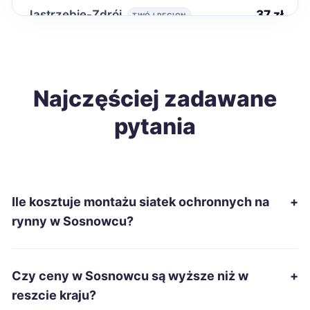
Jastrzębie-Zdrój
37 zł
TWÓJ REGION
Łomża
37 zł
Tomaszów Mazowiecki
Najczęściej zadawane
37 zł
pytania
Wrocław
38 zł
Leszno
38 zł
Ile kosztuje montażu siatek ochronnych na
+
Tarnowskie Góry
38 zł
TWÓJ REGION
rynny w Sosnowcu?
Ruda Śląska
38 zł
TWÓJ REGION
Czy ceny w Sosnowcu są wyższe niż w
+
Żory
38 zł
TWÓJ REGION
reszcie kraju?