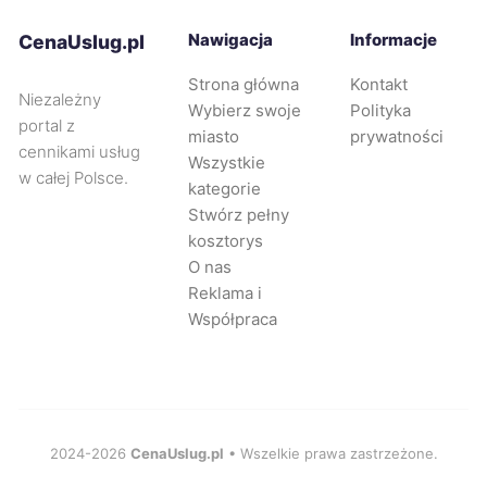
Zawiercie
40 zł
TWÓJ REGION
Nawigacja
Informacje
CenaUslug.pl
Płock
41 zł
Strona główna
Kontakt
Niezależny
Wybierz swoje
Polityka
portal z
miasto
prywatności
Koszalin
41 zł
cennikami usług
Wszystkie
w całej Polsce.
kategorie
Nowy Sącz
41 zł
Stwórz pełny
kosztorys
Sosnowiec
41 zł
O nas
TWOJE MIASTO
Reklama i
Współpraca
Siedlce
41 zł
Lubin
41 zł
Tarnów
41 zł
2024-2026
CenaUslug.pl
• Wszelkie prawa zastrzeżone.