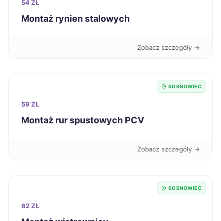
54 ZŁ
Kutno
39 zł
Montaż rynien stalowych
Kwidzyn
39 zł
Zobacz szczegóły →
Nysa
39 zł
SOSNOWIEC
Racibórz
39 zł
TWÓJ REGION
59 ZŁ
Montaż rur spustowych PCV
Krosno
39 zł
Radomsko
39 zł
Zobacz szczegóły →
Sieradz
39 zł
SOSNOWIEC
Szczecinek
39 zł
62 ZŁ