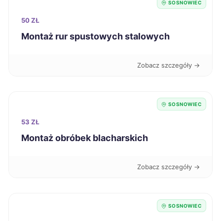
SOSNOWIEC
Stargard
39 zł
50 ZŁ
Montaż rur spustowych stalowych
Mysłowice
39 zł
TWÓJ REGION
Głogów
39 zł
Zobacz szczegóły →
Pabianice
39 zł
SOSNOWIEC
Włocławek
39 zł
53 ZŁ
Montaż obróbek blacharskich
Świętochłowice
39 zł
TWÓJ REGION
Zobacz szczegóły →
Ciechanów
39 zł
Dębica
39 zł
SOSNOWIEC