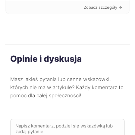
Konin
40 zł
Zobacz szczegóły →
Mielec
40 zł
Inowrocław
40 zł
Opinie i dyskusja
Mikołów
40 zł
TWÓJ REGION
Oleśnica
40 zł
Masz jakieś pytania lub cenne wskazówki,
których nie ma w artykule? Każdy komentarz to
Zgierz
40 zł
pomoc dla całej społeczności!
Żyrardów
40 zł
Starogard Gdański
40 zł