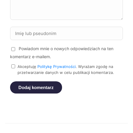
Knurów
40 zł
TWÓJ REGION
Ostrów Wielkopolski
40 zł
Piekary Śląskie
40 zł
TWÓJ REGION
Powiadom mnie o nowych odpowiedziach na ten
Kędzierzyn-Koźle
40 zł
komentarz e-mailem.
Akceptuję
Politykę Prywatności
. Wyrażam zgodę na
Malbork
40 zł
przetwarzanie danych w celu publikacji komentarza.
Dodaj komentarz
Wodzisław Śląski
40 zł
TWÓJ REGION
Nowa Sól
40 zł
Sanok
40 zł