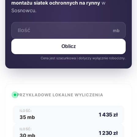
montażu siatek ochronnych na rynny
w
Sosnowcu.
mb
Oblicz
Cena jest szacunkowa i dotyczy wyłącznie robocizny.
PRZYKŁADOWE LOKALNE WYLICZENIA
ILOŚĆ:
1 435 zł
35 mb
ILOŚĆ:
1 230 zł
30 mb