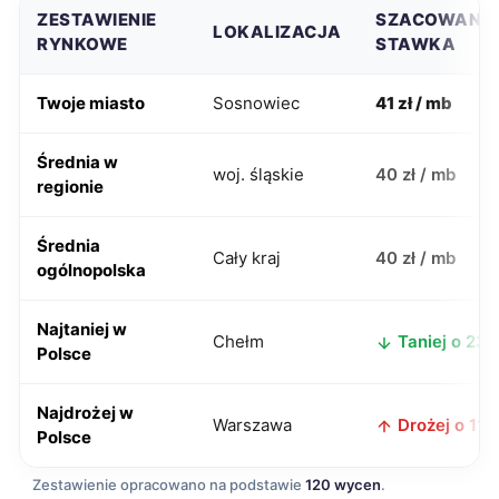
ZESTAWIENIE
SZACOWANA
LOKALIZACJA
RYNKOWE
STAWKA
Twoje miasto
Sosnowiec
41 zł / mb
Średnia w
woj. śląskie
40 zł / mb
regionie
Średnia
Cały kraj
40 zł / mb
ogólnopolska
Najtaniej w
Chełm
Taniej o 23 z
Polsce
Najdrożej w
Warszawa
Drożej o 11 z
Polsce
Zestawienie opracowano na podstawie
120 wycen
.