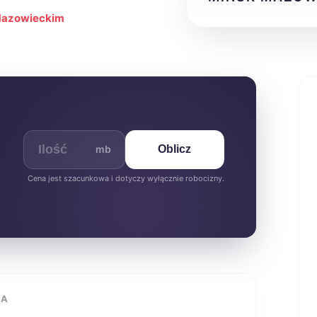
 Mazowieckim
mb
Oblicz
Cena jest szacunkowa i dotyczy wyłącznie robocizny.
IA