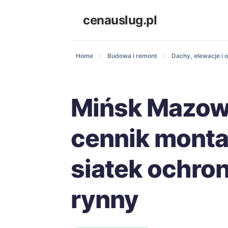
cenauslug.pl
Home
Budowa i remont
Dachy, elewacje i o
Mińsk Mazowi
cennik mont
siatek ochro
rynny