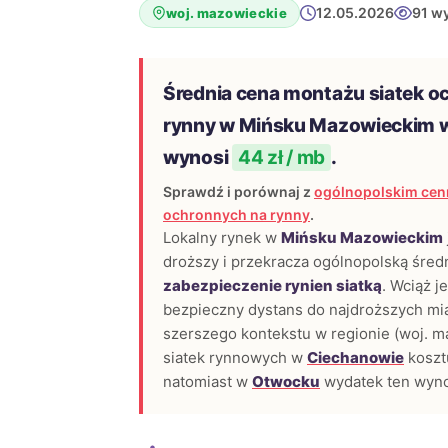
12.05.2026
91 w
woj. mazowieckie
Średnia cena montażu siatek o
rynny w Mińsku Mazowieckim 
wynosi
44 zł / mb
.
Sprawdź i porównaj z
ogólnopolskim cen
ochronnych na rynny
.
Lokalny rynek w
Mińsku Mazowieckim
droższy i przekracza ogólnopolską średn
zabezpieczenie rynien siatką
. Wciąż 
bezpieczny dystans do najdroższych mia
szerszego kontekstu w regionie (woj. m
siatek rynnowych w
Ciechanowie
koszt
natomiast w
Otwocku
wydatek ten wyno