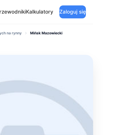
rzewodniki
Kalkulatory
Zaloguj się
ych na rynny
Mińsk Mazowiecki