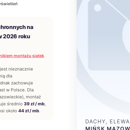
yświetleń
chronnych na
w 2026 roku
nikiem montażu siatek
jest nieznacznie
ią dla
jednak zachowuje
st w Polsce. Dla
azowieckie), montaż
uje średnio
39 zł / mb
,
si około
44 zł / mb
.
DACHY, ELEWA
MIŃSK MAZOW