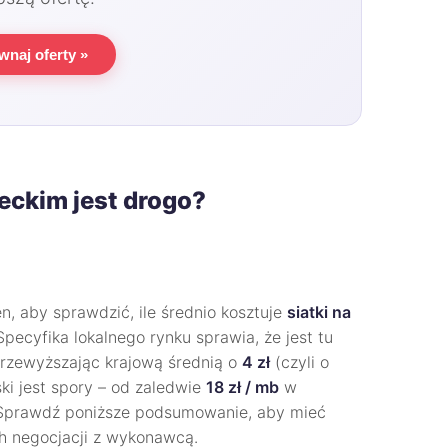
wnaj oferty »
ckim jest drogo?
, aby sprawdzić, ile średnio kosztuje
siatki na
 Specyfika lokalnego rynku sprawia, że jest tu
przewyższając krajową średnią o
4 zł
(czyli o
ski jest spory – od zaledwie
18 zł / mb
w
 Sprawdź poniższe podsumowanie, aby mieć
h negocjacji z wykonawcą.