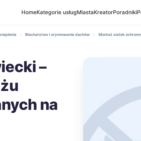
Home
Kategorie usług
Miasta
Kreator
Poradniki
P
cieplenia
Blacharstwo i orynnowanie dachów
Montaż siatek ochronn
ecki –
ażu
nnych na