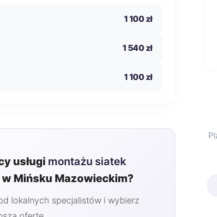
1 100 zł
1 540 zł
1 100 zł
Pl
y usługi
montażu siatek
w Mińsku Mazowieckim?
 lokalnych specjalistów i wybierz
pszą ofertę.