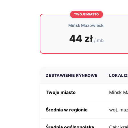
TWOJE MIASTO
Mińsk Mazowiecki
44 zł
/ mb
ZESTAWIENIE RYNKOWE
LOKALI
Twoje miasto
Mińsk M
Średnia w regionie
woj. ma
Średnia ogólnopolska
Cały kra