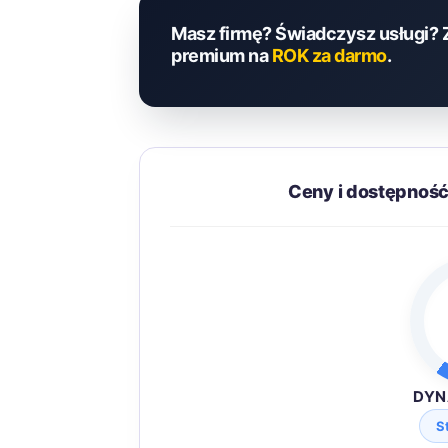
Masz firmę? Świadczysz usługi? 
premium na
ROK za darmo
.
Ceny i dostępnoś
DYN
S