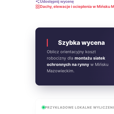
Udostępnij wycenę
Dachy, elewacje i ocieplenia w Mińsku
Szybka wycena
Oblicz orientacyjny koszt
robocizny dla
montażu siatek
ochronnych na rynny
w Mińsku
Mazowieckim.
PRZYKŁADOWE LOKALNE WYLICZEN