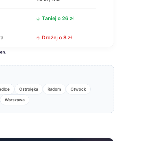
Taniej o 26 zł
wa
Drożej o 8 zł
cen
.
edlce
Ostrołęka
Radom
Otwock
Warszawa