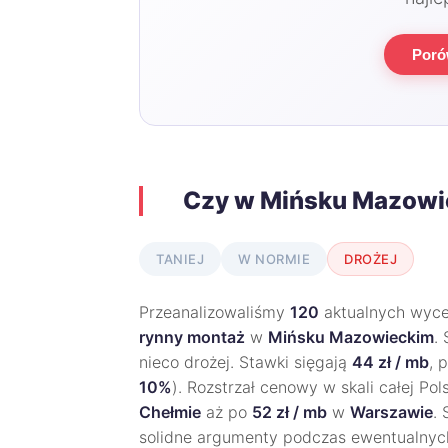
Poró
Czy w Mińsku Mazowie
TANIEJ
W NORMIE
DROŻEJ
Przeanalizowaliśmy
120
aktualnych wycen
rynny montaż
w
Mińsku Mazowieckim
.
nieco drożej. Stawki sięgają
44 zł / mb
, 
10%
). Rozstrzał cenowy w skali całej Pol
Chełmie
aż po
52 zł / mb
w
Warszawie
.
solidne argumenty podczas ewentualnyc