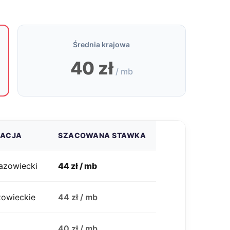
Średnia krajowa
40 zł
/ mb
ZACJA
SZACOWANA STAWKA
azowiecki
44 zł / mb
zowieckie
44 zł / mb
j
40 zł / mb