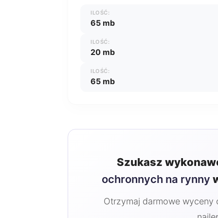
ILOŚĆ:
65 mb
ILOŚĆ:
20 mb
ILOŚĆ:
65 mb
Szukasz wykonawc
ochronnych na rynny
w
Otrzymaj darmowe wyceny od
najle