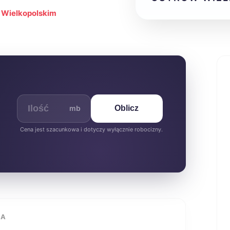
e Wielkopolskim
mb
Oblicz
Cena jest szacunkowa i dotyczy wyłącznie robocizny.
IA