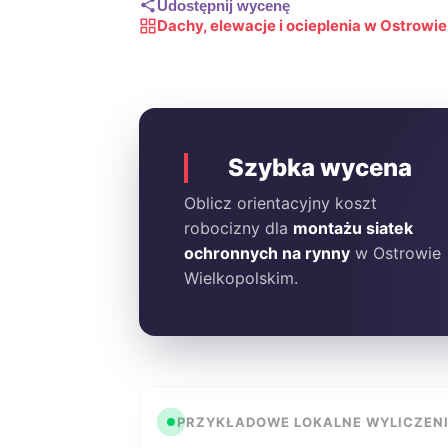
Udostępnij wycenę
Dachy, elewacje i ocieplenia w Ostrowi
Szybka wycena
Oblicz orientacyjny koszt
robocizny dla
montażu siatek
ochronnych na rynny
w Ostrowie
Wielkopolskim.
PRZYKŁADOWE LOKALNE WYLICZEN