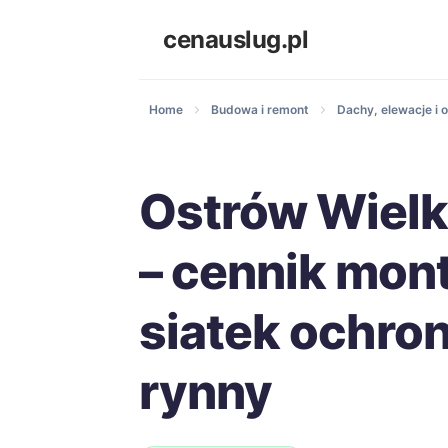
cenauslug.pl
Home
Budowa i remont
Dachy, elewacje i o
Ostrów Wielk
– cennik mon
siatek ochro
rynny