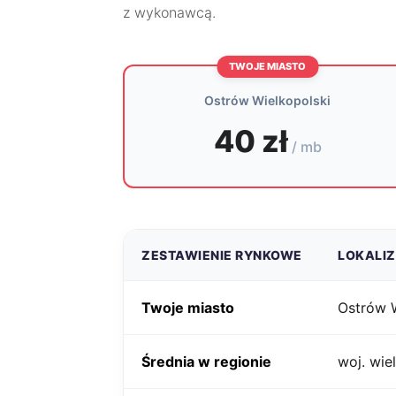
z wykonawcą.
TWOJE MIASTO
Ostrów Wielkopolski
40 zł
/ mb
ZESTAWIENIE RYNKOWE
LOKALI
Twoje miasto
Ostrów W
Średnia w regionie
woj. wie