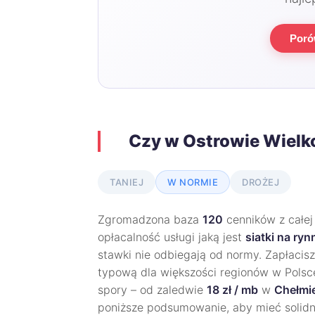
Poró
Czy w Ostrowie Wielk
TANIEJ
W NORMIE
DROŻEJ
Zgromadzona baza
120
cenników z całej
opłacalność usługi jaką jest
siatki na ry
stawki nie odbiegają od normy. Zapłacis
typową dla większości regionów w Polsce.
spory – od zaledwie
18 zł / mb
w
Chełmi
poniższe podsumowanie, aby mieć solid