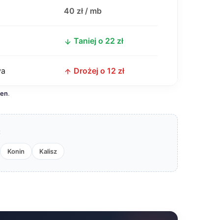
j
40 zł / mb
Taniej o 22 zł
wa
Drożej o 12 zł
cen
.
:
Konin
Kalisz