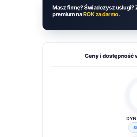
Masz firmę? Świadczysz usługi? 
premium na
ROK za darmo
.
Ceny i dostępność 
DYN
S