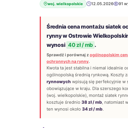
12.05.2026
91 w
woj. wielkopolskie
Średnia cena montażu siatek o
rynny w Ostrowie Wielkopolski
wynosi
40 zł / mb
.
Sprawdź i porównaj z
ogólnopolskim cen
ochronnych na rynny
.
Kwota ta jest stabilna i niemal idealnie 
ogólnopolską średnią rynkową. Koszty 
rynnowych
wpisują się perfekcyjnie w
obowiązujące w kraju. Dla szerszego ko
(woj. wielkopolskie), montaż siatek ry
kosztuje średnio
38 zł / mb
, natomiast 
ten wynosi około
34 zł / mb
.