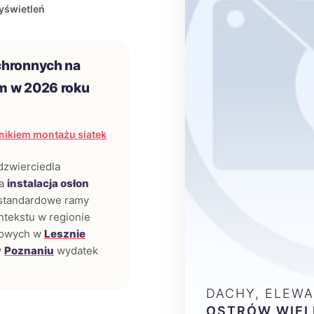
yświetleń
chronnych na
m w 2026 roku
nikiem montażu siatek
odzwierciedla
za
instalacja osłon
 standardowe ramy
ntekstu w regionie
nnowych w
Lesznie
w
Poznaniu
wydatek
DACHY, ELEWA
OSTRÓW WIEL