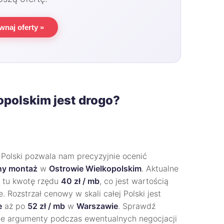
wnaj oferty »
opolskim jest drogo?
 Polski pozwala nam precyzyjnie ocenić
nny montaż
w
Ostrowie Wielkopolskim
. Aktualne
z tu kwotę rzędu
40 zł / mb
, co jest wartością
 Rozstrzał cenowy w skali całej Polski jest
e
aż po
52 zł / mb
w
Warszawie
. Sprawdź
ne argumenty podczas ewentualnych negocjacji