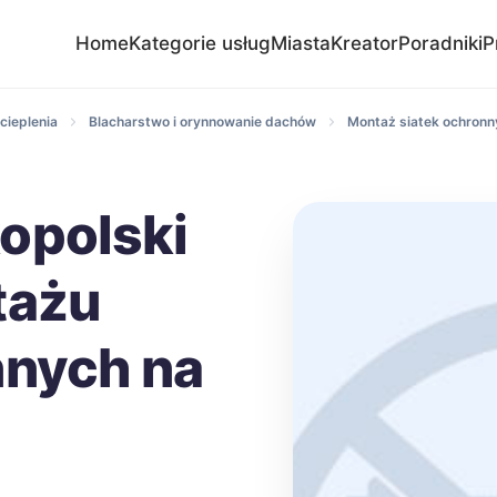
Home
Kategorie usług
Miasta
Kreator
Poradniki
P
cieplenia
Blacharstwo i orynnowanie dachów
Montaż siatek ochronn
opolski
tażu
nnych na