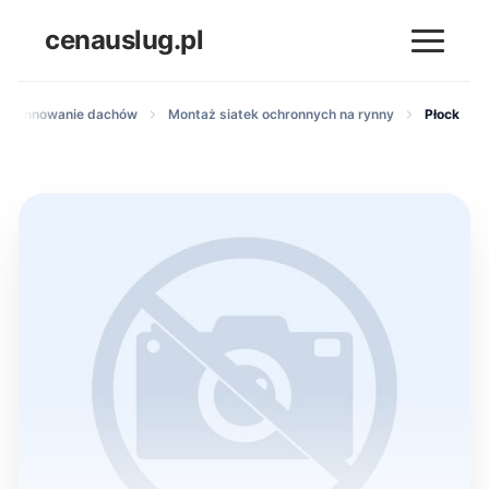
cenauslug.pl
i orynnowanie dachów
Montaż siatek ochronnych na rynny
Płock