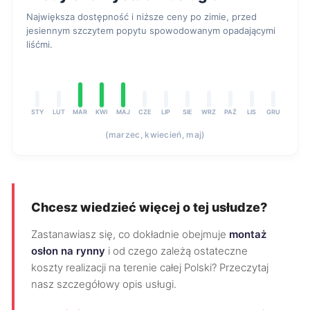
Największa dostępność i niższe ceny po zimie, przed
jesiennym szczytem popytu spowodowanym opadającymi
liśćmi.
STY
LUT
MAR
KWI
MAJ
CZE
LIP
SIE
WRZ
PAŹ
LIS
GRU
(marzec, kwiecień, maj)
Chcesz wiedzieć więcej o tej usłudze?
Zastanawiasz się, co dokładnie obejmuje
montaż
osłon na rynny
i od czego zależą ostateczne
koszty realizacji na terenie całej Polski? Przeczytaj
nasz szczegółowy opis usługi.