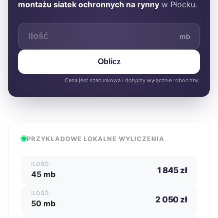
montażu siatek ochronnych na rynny
w Płocku.
mb
Oblicz
Cena jest szacunkowa i dotyczy wyłącznie robocizny.
PRZYKŁADOWE LOKALNE WYLICZENIA
ILOŚĆ:
1 845 zł
45 mb
ILOŚĆ:
2 050 zł
50 mb