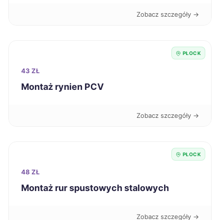
Zobacz szczegóły →
Jaworzno
39 zł
Słupsk
39 zł
PŁOCK
43 ZŁ
Jelenia Góra
39 zł
Montaż rynien PCV
Piła
39 zł
Zobacz szczegóły →
Tczew
39 zł
PŁOCK
Stargard
39 zł
48 ZŁ
Montaż rur spustowych stalowych
Mysłowice
39 zł
Głogów
39 zł
Zobacz szczegóły →