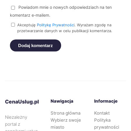
Powiadom mnie o nowych odpowiedziach na ten
Kędzierzyn-Koźle
40 zł
komentarz e-mailem.
Akceptuję
Politykę Prywatności
. Wyrażam zgodę na
Malbork
40 zł
przetwarzanie danych w celu publikacji komentarza.
Dodaj komentarz
Wodzisław Śląski
40 zł
Nowa Sól
40 zł
Sanok
40 zł
Zawiercie
40 zł
Nawigacja
Informacje
CenaUslug.pl
Płock
41 zł
Strona główna
Kontakt
TWOJE MIASTO
Niezależny
Wybierz swoje
Polityka
portal z
miasto
prywatności
Koszalin
41 zł