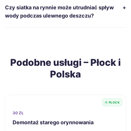
Czy siatka na rynnie może utrudniać spływ
+
Gniezno
38 zł
wody podczas ulewnego deszczu?
Siemianowice Śląskie
38 zł
Wałbrzych
38 zł
Podobne usługi – Płock i
Żary
38 zł
Polska
Biała Podlaska
38 zł
Jarosław
38 zł
PŁOCK
Chorzów
39 zł
30 ZŁ
Demontaż starego orynnowania
Legnica
39 zł