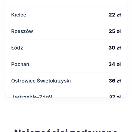
Kielce
22 zł
Rzeszów
25 zł
Łódź
30 zł
Poznań
34 zł
Ostrowiec Świętokrzyski
36 zł
Jastrzębie-Zdrój
37 zł
Łomża
37 zł
Tomaszów Mazowiecki
37 zł