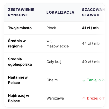
ZESTAWIENIE
SZACOWANA
LOKALIZACJA
RYNKOWE
STAWKA
Twoje miasto
Płock
41 zł / mb
Średnia w
woj.
44 zł / mb
regionie
mazowieckie
Średnia
Cały kraj
40 zł / mb
ogólnopolska
Najtaniej w
Chełm
Taniej o 23 z
Polsce
Najdrożej w
Warszawa
Drożej o 11 z
Polsce