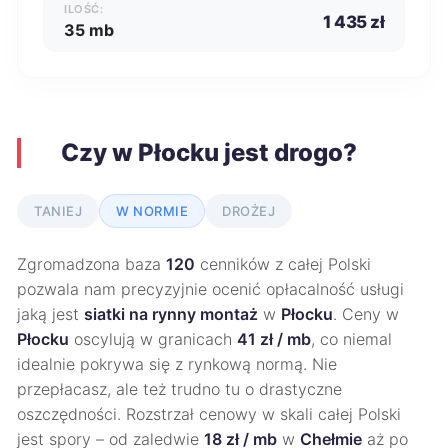
ILOŚĆ:
1 435 zł
35 mb
Czy w Płocku jest drogo?
TANIEJ
W NORMIE
DROŻEJ
Zgromadzona baza
120
cenników z całej Polski
pozwala nam precyzyjnie ocenić opłacalność usługi
jaką jest
siatki na rynny montaż
w
Płocku
. Ceny w
Płocku
oscylują w granicach
41 zł / mb
, co niemal
idealnie pokrywa się z rynkową normą. Nie
przepłacasz, ale też trudno tu o drastyczne
oszczędności. Rozstrzał cenowy w skali całej Polski
jest spory – od zaledwie
18 zł / mb
w
Chełmie
aż po