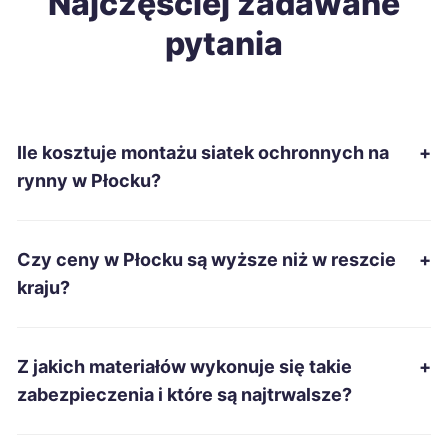
Najczęściej zadawane
pytania
Wrocław
38 zł
Leszno
38 zł
Ile kosztuje montażu siatek ochronnych na
+
Tarnowskie Góry
38 zł
rynny w Płocku?
Ruda Śląska
38 zł
Czy ceny w Płocku są wyższe niż w reszcie
+
Żory
38 zł
kraju?
Ełk
38 zł
Z jakich materiałów wykonuje się takie
+
Grudziądz
38 zł
zabezpieczenia i które są najtrwalsze?
Piotrków Trybunalski
38 zł