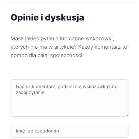
Opinie i dyskusja
Mikołów
40 zł
Oleśnica
40 zł
Masz jakieś pytania lub cenne wskazówki,
których nie ma w artykule? Każdy komentarz to
Zgierz
40 zł
pomoc dla całej społeczności!
Żyrardów
40 zł
TWÓJ REGION
Starogard Gdański
40 zł
Knurów
40 zł
Ostrów Wielkopolski
40 zł
Piekary Śląskie
40 zł