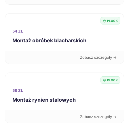
Pabianice
39 zł
PŁOCK
Włocławek
39 zł
54 ZŁ
Montaż obróbek blacharskich
Świętochłowice
39 zł
Zobacz szczegóły →
Ciechanów
39 zł
TWÓJ REGION
Dębica
39 zł
PŁOCK
58 ZŁ
Kutno
39 zł
Montaż rynien stalowych
Kwidzyn
39 zł
Zobacz szczegóły →
Nysa
39 zł